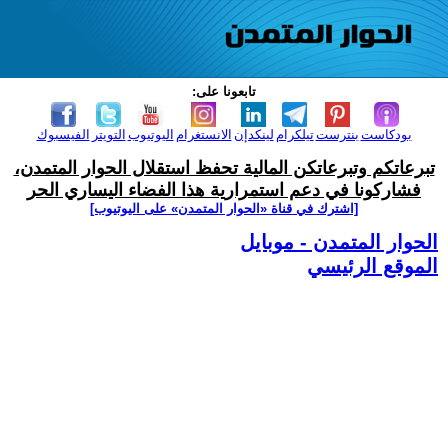
تابعونا على:
بودكاست
بنترست
تيلكرام
لينكدإن
الانستغرام
اليوتيوب
التويتر
الفيسبوك
تبرعاتكم وتبرعاتكن المالية تحفظ استقلال الحوار المتمدن،
فشاركونا في دعم استمرارية هذا الفضاء اليساري الحر
[اشترك في قناة ‫«الحوار المتمدن» على اليوتيوب]
الحوار المتمدن - موبايل
الموقع الرئيسي