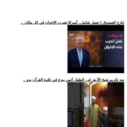
.. خارج الصندوق | حصار شامل.. أميركا تضرب الإخوان في كل مكان
.. بعد تكريم شيخ الأزهر له.. الطفل أنس يبدع في تلاوة القرآن بدو