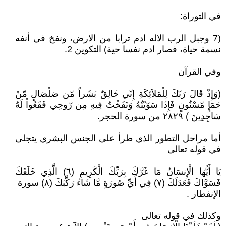
في التوراة:
(7 وجبل الرب الاله ادم ترابا من الارض، ونفخ في أنفه
نسمة حياة، فصار ادم نفسا حية) التكوين 2.
وفي القرآن
(وَإِذْ قَالَ رَبّكَ لِلْمَلاَئِكَةِ إِنّي خَالِقٌ بَشَراً مّن صَلْصَالٍ مّنْ
حَمَإٍ مّسْنُونٍ فَإِذَا سَوّيْتُهُ وَنَفَخْتُ فِيهِ مِن رّوحِي فَقَعُواْ لَهُ
سَاجِدِينَ ) ٢٨٢٩ من سورة الحجر.
أما مراحل التطور الذي طرأ على الجنس البشري يتجلى
في قوله تعالى
يَا أَيُّهَا الْإِنسَانُ مَا غَرَّكَ بِرَبِّكَ الْكَرِيمِ (٦) الَّذِي خَلَقَكَ
فَسَوَّاكَ فَعَدَلَكَ (٧) فِي أَيِّ صُورَةٍ مَّا شَاءَ رَكَّبَكَ (٨) سورة
الإنفطار .
وكذلك في قوله تعالى