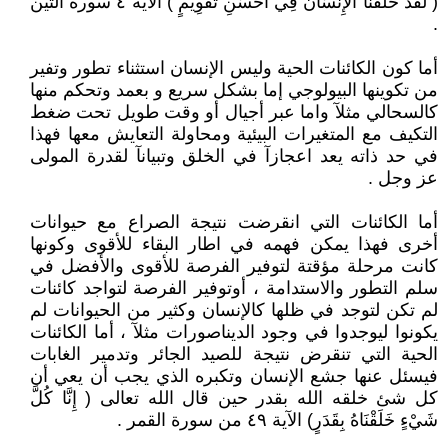
( لَقَدْ خَلَقْنَا الْإِنسَانَ فِي أَحْسَنِ تَقْوِيمٍ ) الآية ٤ سورة التين
.
أما كون الكائنات الحية وليس الإنسان استثناء تطور وتفير
من تكوينها البيولوجي إما بشكل سريع و بعمد وتحكم منها
كالسحالي مثلآ واما عبر أجيال أو وقت طويل تحت ضغط
التكيف مع المتغيرات البيئية ومحاولة التعايش معها فهذا
في حد ذاته يعد اعجازآ في الخلق وتبيانآ لقدرة المولى
عز وجل .
أما الكائنات التي انقرضت نتيجة الصراع مع حيوانات
أخرى فهذا يمكن فهمه في اطار البقاء للأقوى وكونها
كانت مرحلة مؤقتة لتوفير الفرصة للأقوى والأفضل في
سلم التطور والاستدامة ، أوتوفير الفرصة لتواجد كائنات
لم تكن لتوجد في ظلها كالإنسان وكثير من الحيوانات لم
يكونوا ليوجدوا في وجود الديناصورات مثلآ ، أما الكائنات
الحية التي تنقرض نتيجة للصيد الجائر وتدمير الغابات
فيسئل عنها جشع الإنسان وتكبره الذي يجب أن يعي أن
كل شئ خلقه الله بقدر حين قال الله تعالى ( إِنَّا كُلَّ
شَيْءٍ خَلَقْنَاهُ بِقَدَرٍ) الآية ٤٩ من سورة القمر .