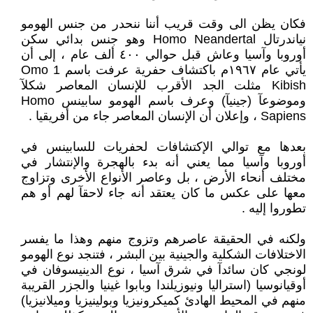
فكان يظن الى وقت قريب أننا ننحدر من جنس الهومو
نياندرتال Homo Neandertal وهو جنس بدائي سكن
أوروبا وآسيا وعاش قبل حوالي ٤٠٠ ألف عام ، إلى أن
يأتي عام ١٩٦٧م باكتشاف حفرية عرفت باسم Omo 1
Kibish مثلت الجد الأقرب للإنسان المعاصر شكلآ
وموضوعآ (جينيآ) وعرف باسم الهومو سابينس Homo
Sapiens ، وإعلان أن الإنسان المعاصر جاء من أفريقيا .
بعدها مع توالي الإكتشافات لحفريات للسابينس في
أوروبا وآسيا مما يعني أنه بدء بالهجرة والإنتشار في
مختلف أنحاء الأرض ، بل وعاصر الأنواع الأخرى وتزاوج
معها على عكس ما كان يعتقد أنه جاء لاحقآ لهم أو هم
تطوروا إليه .
ولكنه في الحقيقة عاصرهم وتزوج منهم وهذا ما يفسر
الاختلافات الشكلية والجينية بين البشر ، فتنجد نوع الهومو
لونجي كان سائدآ في شرق آسيا ، نوع الدينيسوفان في
أوقيانوسيا (استراليا ونيوزيلندا وبابوا غينيا والجزر القريبة
منهم في المحيط الهادئ كميكرونيزيا وبولينيزيا وميلانيزيا)