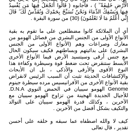
الْأَرْضِ خَلِيفَةً ۖ ) ، فأجابوه ( قَالُوا أَتَجْعَلُ فِيهَا مَن يُفْسِدُ
فِيهَا وَيَسْفِكُ الدِّمَاءَ وَنَحْنُ نُسَبِّحُ بِحَمْدِكَ وَنُقَدِّسُ لَكَ ۖ قَالَ
إِنِّي أَعْلَمُ مَا لَا تَعْلَمُونَ) (30) من سورة البقرة .
أي أن الملائكة كانوا مضطلعين على ما تقوم به بقية
الأنواع الأولى من الجنس البشري من فصائل الهومو من
معارك وصراعات وهم (الأنواع الأولى من الجنس
البشري) على بدائيتهم وبساطتهم فكيف سيكون الحال
مع جنس أرقى وسيتسيد الأرض فيما الأنواع الأخرى
الأبسط ستنقرض تحت ضغط قوة وسيطرة وكفاءة هذا
النوع الأقوى والأرقى والأذكى ، بل ان الأبحاث
والإكتشافات الحديثة تثبت أن السبب الرئيس لانقراض
بقية الأنواع الأخرى من الأفرانيسيس مرده سيطرة جينوم
Genome الهومو سيبيان في الحمض النووي D.N.A.
للأجيال الجديدة الهجينة من تزاوج الهومو سيبيان مع
الآخرين ، وكذلك قدرة الهومو سيبيان على التوالد
والتكيف بشكل أفضل من الآخرين .
كيف لا والله اصطفاه عما سبقه و خلقه على أحسن
تقدير ، قال تعالى