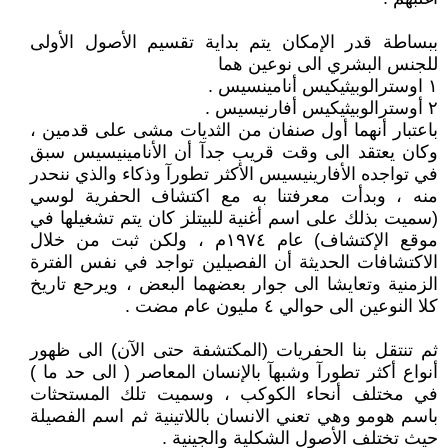
ببساطة قدر الإمكان يتم بداية تقسيم الأصول الأولى
للجنس البشري الى نوعين هما
١ اوسترالوبيثيكيس أنامينسيس .
٢ أوسترالوبيثيكيس أفارنيسيس .
باعتبار أنهما أول صنفان من الثديات مشى على قدمين ،
وكان يعتقد الى وقت قريب جدآ أن الأنامينيسيس سبق
في تواجده الأفارينيسيس الأكثر تطورآ وذكاء والذي ننحدر
منه ، وبدأت معرفتنا به مع اكتشاف الحفرية لوسي
(سميت بذلك على اسم أغنية للبيتلز كان يتم تشغيلها في
موقع الإكتشاف) عام ١٩٧٤م ، ولكن ثبت من خلال
الاكتشافات الحديثة أن الفصيلين تواجد في نفس الفترة
الزمنية وتعايشا الى جوار بعضهما البعض ، ويرحع تاريخ
كلا النوعين الى حوالي ٤ مليون عام مضت .
ثم تنتقل بنا الحفريات (المكتشفة حتى الآن) الى ظهور
أنواع أكثر تطورآ وشبهآ بالإنسان المعاصر ( الى حد ما )
في مختلف أنحاء الكوكب ، وسميت تلك المستحثات
باسم هومو وهي تعني الانسان باللاتينية ثم اسم الفصيلة
حيث تختلف الأصول الشكلية والجينية .