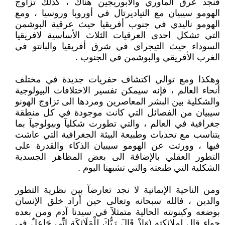
فنجد عرق الماوري والأبوريجين هناك ، كذلك تزاوج
الهومو سيبيان مع النياديرتال في أوروبا وروسيا ، ومع
الهومو ناليدي في جنوب أفريقيا حيث عرقية البوشمن
التي تشكل احدى العرقيات الثلاث الأساسية لافريقيا
السوداء حيث التيجراي في شرق أفريقيا والبانتو في
الغرب الأفريقي والبوشمن في الجنوب .
وهكذا ومع توالي اكتشاف حفريات جديدة في مختلف
أنحاء العالم ، فإنه سيمكن تفسير الاختلافات البيولوجية
والشكلية بين البشر المعاصرين ومردها الى تزاوج الهونو
سيبيان من الفصائل التي كانت موجودة في كل منطقة
جغرافية في العالم ، والتي تطورت شكليآ وبيولوجيآ بما
يتناسب مع تحديات وطبيعة البيئة الجغرافية التي عاشت
فيها ، وورثت عن الهومو سيبيان الذكاء والقدرة على
التطور العقلي بالإضافة الى بعض المظاهر الجسدية
الشكلية التي طبعته والتي تشبهنا اليوم .
ومن الناحية الإيمانية لا نجد تعارضآ بين نظرية التطور
والدين ، فالله سبحانه وتعالى حين أراد خلق الإنسان
بوضعه وكينونته الحالية متمثلآ في سيدنا آدم ومن بعده
حواء قال لملائكته (وَإِذْ قَالَ رَبُّكَ لِلْمَلَائِكَةِ إِنِّي جَاعِلٌ فِي