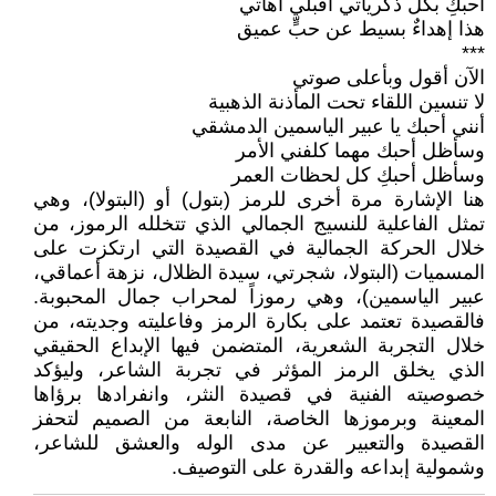
أحبكِ بكل ذكرياتي أقبلي آهاتي
هذا إهداءٌ بسيط عن حبٍّ عميق
***
الآن أقول وبأعلى صوتي
لا تنسين اللقاء تحت المأذنة الذهبية
أنني أحبك يا عبير الياسمين الدمشقي
وسأظل أحبك مهما كلفني الأمر
وسأظل أحبكِ كل لحظات العمر
هنا الإشارة مرة أخرى للرمز (بتول) أو (البتولا)، وهي
تمثل الفاعلية للنسيج الجمالي الذي تتخلله الرموز، من
خلال الحركة الجمالية في القصيدة التي ارتكزت على
المسميات (البتولا، شجرتي، سيدة الظلال، نزهة أعماقي،
عبير الياسمين)، وهي رموزاً لمحراب جمال المحبوبة.
فالقصيدة تعتمد على بكارة الرمز وفاعليته وجديته، من
خلال التجربة الشعرية، المتضمن فيها الإبداع الحقيقي
الذي يخلق الرمز المؤثر في تجربة الشاعر، وليؤكد
خصوصيته الفنية في قصيدة النثر، وانفرادها برؤاها
المعينة وبرموزها الخاصة، النابعة من الصميم لتحفز
القصيدة والتعبير عن مدى الوله والعشق للشاعر،
وشمولية إبداعه والقدرة على التوصيف.