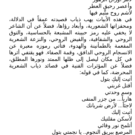
وأعصر رحيق العطر
لأشم روح متَّيم فيها
في هذه الأبيات يهب ذياب قصيدته عمقاً في الدلالة،
ومحفزاتها الشعورية، وأبعاد رؤاها، فضلاً عن أن الشاعر
لا يخفي عليه رمز حبيبته المشبعة بالحساسية، والتوق
الروحي والشفافية، والفيض الروحي، والنزعة الشعرية
المفعمة بالطمأنينة والهدوء، فتأتي رموزه معبرة عن
الانسجام الروحي الدافق، وقمة الصفاء. فهو يقتفي أثرها
في كل مكان ليصل إلى ظلها الممتد ونورها المطلق،
فضلاً عن المؤثرات الفنية في قصائد ذياب الشعرية
المحرضة، كما في قوله:
أتيت إليكِ بتول
أقتل غربتي
وسم وحدتي
هارباً... من جزر المنفى
لاجئاً... لأرض شريانك
أتيت إليك
لأسكن مقلتيك
أتلمح نور وفائي
المرصع ببريق النجوم.. يا نجمتي بتول