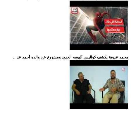
.. محمد عدوية يكشف كواليس ألبومه الجديد ومشروع عن والده أحمد عد