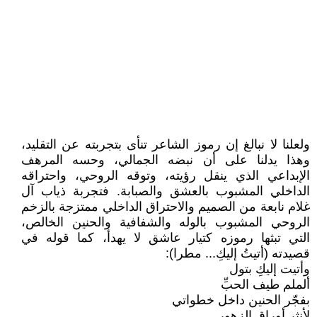
ولعلنا لا نبالغ إن رموز الشاعر تنأى بتجربته عن التقليد،
وهذا يدلنا على أن نبضه الجمالي، وحسه المرهف
الإبداعي الذي ينقل رؤيته، وتوقه الروحي، واحتراقه
الداخلي المشبوب بالعشق والصبابة. فتجربة ذياب آل
غلام نابعة من الصميم والاحتراق الداخلي ممتزجة بالزخم
الروحي المشبوب بالوله والشفافية والحنين الخالص،
التي تبثها رموزه كتيار عاشق لا يهدأ، كما قوله في
قصيدته (أتيتُ إليكِ... مطرا):
وأتيت إليكِ بتول
ألملم طيف الحبِّ
بفجّر الحنين داخل خطواتي
لأنثر أوراق الزهور