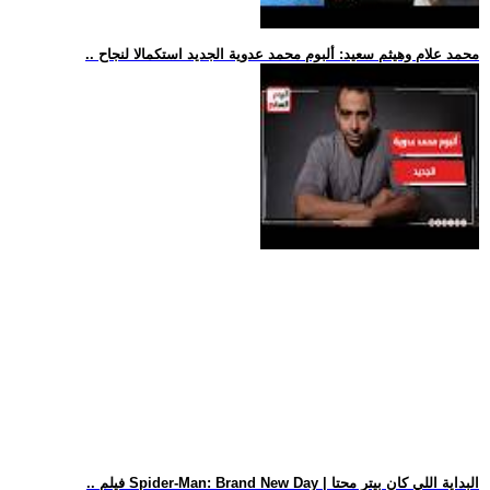
.. محمد علام وهيثم سعيد: ألبوم محمد عدوية الجديد استكمالا لنجاح
.. فيلم Spider-Man: Brand New Day | البداية اللي كان بيتر محتا