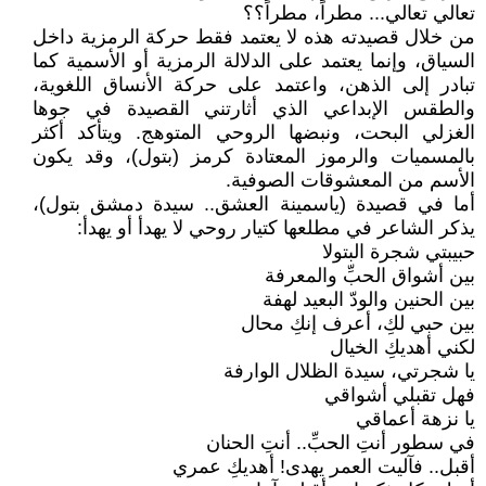
تعالي تعالي... مطراً، مطراً؟؟
من خلال قصيدته هذه لا يعتمد فقط حركة الرمزية داخل
السياق، وإنما يعتمد على الدلالة الرمزية أو الأسمية كما
تبادر إلى الذهن، واعتمد على حركة الأنساق اللغوية،
والطقس الإبداعي الذي أثارتني القصيدة في جوها
الغزلي البحت، ونبضها الروحي المتوهج. ويتأكد أكثر
بالمسميات والرموز المعتادة كرمز (بتول)، وقد يكون
الأسم من المعشوقات الصوفية.
أما في قصيدة (ياسمينة العشق.. سيدة دمشق بتول)،
يذكر الشاعر في مطلعها كتيار روحي لا يهدأ أو يهدأ:
حبيبتي شجرة البتولا
بين أشواق الحبِّ والمعرفة
بين الحنين والودّ البعيد لهفة
بين حبي لكِ، أعرف إنكِ محال
لكني أهديكِ الخيال
يا شجرتي، سيدة الظلال الوارفة
فهل تقبلي أشواقي
يا نزهة أعماقي
في سطور أنتِ الحبِّ.. أنتِ الحنان
أقبل.. فآليت العمر يهدى! أهديكِ عمري