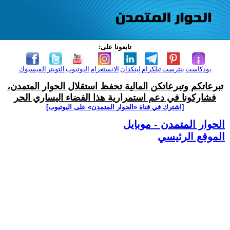
تابعونا على:
بودكاست
بنترست
تيلكرام
لينكدإن
الانستغرام
اليوتيوب
التويتر
الفيسبوك
تبرعاتكم وتبرعاتكن المالية تحفظ استقلال الحوار المتمدن،
فشاركونا في دعم استمرارية هذا الفضاء اليساري الحر
[اشترك في قناة ‫«الحوار المتمدن» على اليوتيوب]
الحوار المتمدن - موبايل
الموقع الرئيسي