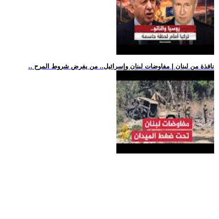
.. نافذة من لبنان | مفاوضات لبنان وإسرائيل.. من يفرض شروط المرح