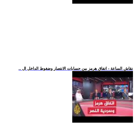
.. نقاش الساعة - اتفاق هرمز بين حسابات الانتصار وضغوط الداخل ال