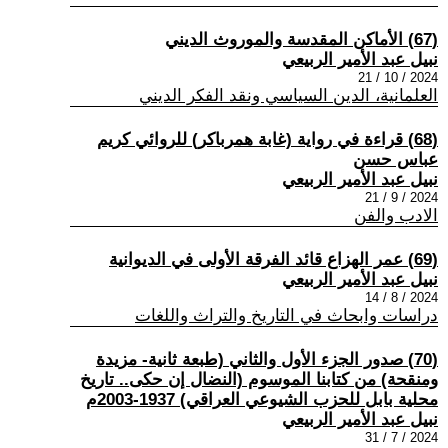
(67) الأماكن المقدسة والموروث الديني
نبيل عبد الأمير الربيعي
2024 / 10 / 21
العلمانية، الدين السياسي ونقد الفكر الديني
(68) قراءة في رواية (غابة همرباكر) للروائي كريم
عباس حسن
نبيل عبد الأمير الربيعي
2024 / 9 / 21
الادب والفن
(69) عمر الهزاع قائد الفرقة الأولى في الديوانية
نبيل عبد الأمير الربيعي
2024 / 8 / 14
دراسات وابحاث في التاريخ والتراث واللغات
(70) صدور الجزء الأول والثاني (طبعة ثانية- مزيدة
ومنقحة) من كتابنا الموسوم (النضال إن حكى.. تاريخ
محلية بابل للحزب الشيوعي العراقي) 1937-2003م
نبيل عبد الأمير الربيعي
2024 / 7 / 31