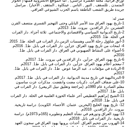
أوراق فراتية، مجلة العشرة كراسي) , أما المواقع الالكترونية فمنها ( الحوار
المتمدن , تللسقف , النور , الناس , عينكاوة , المثقف , الأخبار) . مراسل
جريدة طريق الشعب الناطقة باسم الحزب الشيوعي العراقي.
صدر له:
1-تاريخ يهود العراق منذ الأسر البابلي وحتى التهجير القسري منتصف القرن
العشرين. دار الرافدين. بيروت. ط1. 2013م.
2-تاريخ الديوانية السياسي والاقتصادي والاجتماعي. ثلاثة أجزاء. دار الفرات
في الحلة. ط1. 2015م.
3-أنور شاؤول رحلة الأسى وهمسات الزمن.دار الفرات في الحلة. ط1. 2015.
4- لمحات من تاريخ يهود العراق. جزأين. دار الفرات في بابل. ط1. 2016م.
5-أضواء على النشاط الصهيوني في العراق. دار الفرات في بابل. ط1.
2016م.
6-تاريخ يهود العراق. جزأين. دار الرافدين في بيروت. ط1. 2017م.
7-معجم أعلام يهود العراق. جزأين. دار الفرات في بابل. ط1. 2017م.
8-الريادة في مؤلفات د. عبد الرضا عوض. ط1. دار الفرات في بابل. ط1.
2017م.
9-الدرةالبهية في تاريخ مدينة الديوانية. دار الفرات في بابل. ط1. 2017م.
10-على ضفاف الفرات. ذكريات مضت وانقضت. مذكرات عزت ساسون
معلم الصادرة عام 1980م. (مراجعة وتعليق نبيل الربيعي). دار الفرات في
بابل. ط1. 2017م.
11-الشيخ إبراهيم القطيفي آخر علماء الحوزة العلمية في الحلة. دار الفرات
في بابل. ط1. 2018م.
12- تاريخ يهود الخليج (البحرين. عثمان. الأحساء. الكويت). دراسة تاريخية.
بيروت. دار الرافدين. 2018م.
13-يهود العراق ودورهم في نشأة التعليم وتطويره (165م-1973م). دراسة
تاريخية. دار الفرات في بابل. 2018م.
14-الهروب من جحيم العراق. أحداث يرويها يهود العراق في سجون العهد