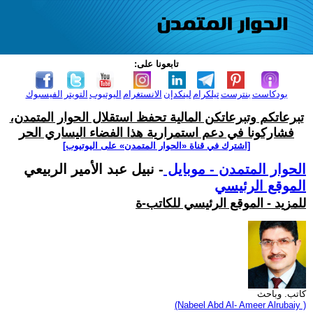
تابعونا على:
بودكاست
بنترست
تيلكرام
لينكدإن
الانستغرام
اليوتيوب
التويتر
الفيسبوك
تبرعاتكم وتبرعاتكن المالية تحفظ استقلال الحوار المتمدن،
فشاركونا في دعم استمرارية هذا الفضاء اليساري الحر
[اشترك في قناة ‫«الحوار المتمدن» على اليوتيوب]
الحوار المتمدن - موبايل
- نبيل عبد الأمير الربيعي
الموقع الرئيسي
للمزيد - الموقع الرئيسي للكاتب-ة
كاتب. وباحث
(Nabeel Abd Al- Ameer Alrubaiy )