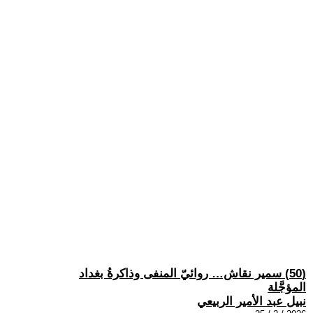
(50) سمير نقاش… روائيّ المنفى وذاكرةُ بغداد
المؤجَّلة
نبيل عبد الأمير الربيعي