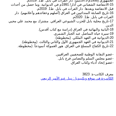
الجمهوري (1958م-1973مم). دار الفرات في بابل. ط1. 2019م.
15-الانتفاضة الشعباني في آذار/ 1991م في الديوانية. وما حصل من أحداث
قبل الانتفاضة وبعدها. دار الفرات في بابل. ط1. 2019م.
16-تاريخ الصابئة المندائيين في العراق (أصلهم وعقائدهم وأعلامهم). دار
الفرات في بابل. ط1. 2020م.
17-تاريخ محلية بابل للحزب الشيوعي العراقي. مشترك مع محمد علي محيي
الدين.
18-البابية والبهائية في العراق (دراسة مع كتاب أقدس).
19-سيرة حياة المناضل عبد الجبار الشمري.
20-الديوانية في العهد الملكي. (مخطوطة).
21-الديوانية في العهد الجمهوري الأول والثاني والثالث. (مخطوطة).
22-تاريخ الكفاح المسلح في العراق. هور الغموكة أنموذجاً. (مخطوطة.
-عضو النقابة الوطنية للصحفيين العراقيين.
-عضو مجلس السلم والتضامن فرع بابل.
-عضو إتحاد أدباء وكتاب العراق.
معرف الكاتب-ة: 3823
الكاتب-ة في موقع ويكيبيديا : نبيل عبد الأمير الربيعي