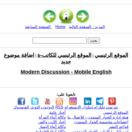
المزيد - الصفحة التالية
Home
الصفحة السابقة
الموقع الرئيسي
الموقع الرئيسي للكاتب-ة
اضافة موضوع
|
|
جديد
Modern Discussion - Mobile English
تابعونا على:
بنترست
تيلكرام
لينكدإن
الانستغرام
RSS
اليوتيوب
التويتر
الفيسبوك
الموقع الرئيسي
أخبار عامة
هيئة ادارة الحوار المتمدن - للإتصال بنا
وكالة أنباء المرأة
إحصائيات مؤسسة الحوار المتمدن
اخبار الأدب والفن
قواعد النشر
وكالة أنباء اليسار
ابرز كتاب / كاتبات الحوار المتمدن
وكالة أنباء العلمانية