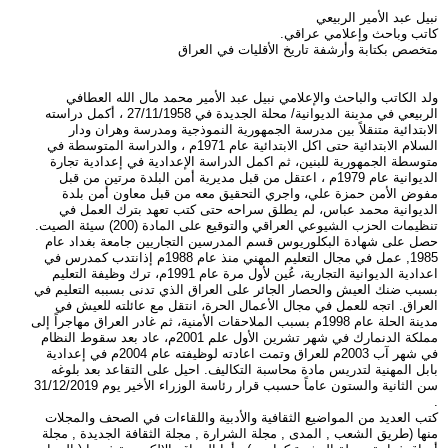
نبيل عبد الأمير الربيعي
كاتب وباحث وإعلامي عراقي.
متخصص بكتابة وأرشفة تاريخ الأقليات في العراق
ولد الكاتب والباحث والإعلامي نبيل عبد الأمير محمد مال الله العطافي
الربيعي في مدينة الديوانية/ محلة الجديدة في 27/11/1958 ، أكمل دراسته
الابتدائية متنقلاً بين مدرسة الجمهورية النموذجية ومدرسة وهران ودار
السلام الابتدائية حتى اكل الابتدائية عام 1971م ، والدراسة المتوسطة في
متوسطة الجمهورية للبنين، ثم اكمل الدراسة الإعدادية في إعدادية تجارة
الديوانية عام 1979م ، اعتقل من قبل مديرية أمن البلدة مرتين من قبل
مفوض الأمن حمزة علي، واجري التحقيق معه من قبل معاون أمن بلدة
الديوانية محمد عباس، لم يطلق سراحه حتى كتب تعهد بترك العمل في
تنظيمات الحزب الشيوعي العراقي والتوقيع على المادة (200) سيئة الصيت.
حصل على شهادة البكلوريوس قسم المدرسين التجاريين جامعة بغداد عام
1985, عمل في مجال التعليم المهني منذ عام 1988م إذانتدب كمدرس في
اعدادية الديوانية التجارية، عُين لأول مرة عام 1991م، ترك وظيفة التعليم
بسبب ضنك العيش والحصار الجائر على العراق الذي تدنى بسببه التعليم في
العراق. اتجه للعمل في مجال الأعمال الحرة، انتقل مع عائلته للعيش في
مدينة الحلة عام 1998م بسبب الملاحقات الأمنية، ثم غادر العراق مهاجراً إلى
مملكة الدنمارك في شهر تشرين الأول علم 2001م، عاد بعد سقوط النظام
في شهر آب 2003م للعراق وتمت اعادته لوظيفته عام 2004م في إعدادية
بابل المهنية لتدريس مادة محاسبة التكاليف. احيل على التقاعد بعد بلوغه
سن الثانية والستون عاماً حسبب قرار رئاسة الوزراء الأخير يوم 31/12/2019
.
كتب العديد من المواضيع الثقافية والأدبية واللقاءات في الصحف والمجلات
منها (طريق الشعب , المدى , مجلة الشرارة , مجلة الثقافة الجديدة , مجلة