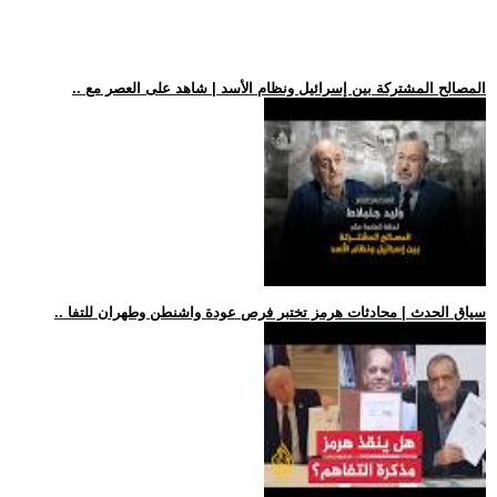
.. المصالح المشتركة بين إسرائيل ونظام الأسد | شاهد على العصر مع
.. سياق الحدث | محادثات هرمز تختبر فرص عودة واشنطن وطهران للتفا