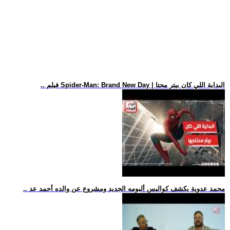
.. فيلم Spider-Man: Brand New Day | البداية اللي كان بيتر محتا
.. محمد عدوية يكشف كواليس ألبومه الجديد ومشروع عن والده أحمد عد