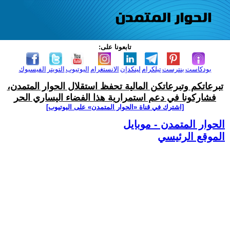
تابعونا على:
بودكاست
بنترست
تيلكرام
لينكدإن
الانستغرام
اليوتيوب
التويتر
الفيسبوك
تبرعاتكم وتبرعاتكن المالية تحفظ استقلال الحوار المتمدن،
فشاركونا في دعم استمرارية هذا الفضاء اليساري الحر
[اشترك في قناة ‫«الحوار المتمدن» على اليوتيوب]
الحوار المتمدن - موبايل
الموقع الرئيسي