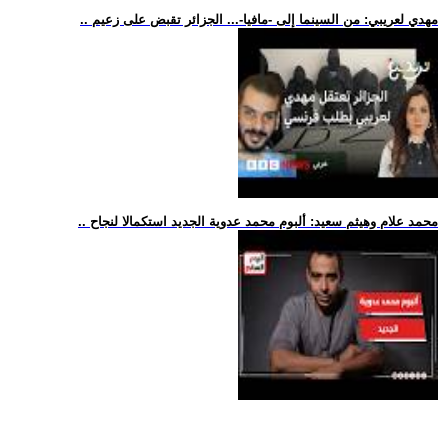
.. مهدي لعريبي: من السينما إلى -مافيا-... الجزائر تقبض على زعيم
.. محمد علام وهيثم سعيد: ألبوم محمد عدوية الجديد استكمالا لنجاح