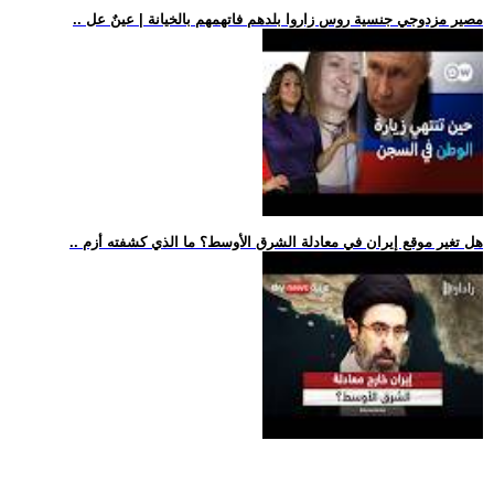
.. مصير مزدوجي جنسية روس زاروا بلدهم فاتهمهم بالخيانة | عينٌ عل
.. هل تغير موقع إيران في معادلة الشرق الأوسط؟ ما الذي كشفته أزم