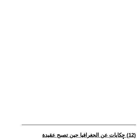
(12) حكايات عن الجغرافيا حين تصبح عقيدة