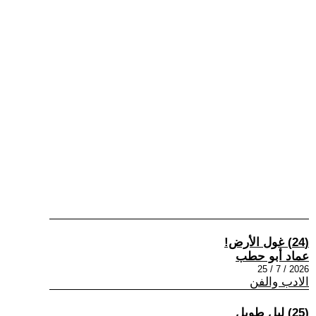
(24) غول الأرض!
عماد أبو حطب
2026 / 7 / 25
الادب والفن
(25) ليل طويل