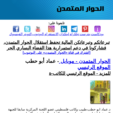
تابعونا على:
بودكاست
بنترست
تيلكرام
لينكدإن
الانستغرام
اليوتيوب
التويتر
الفيسبوك
تبرعاتكم وتبرعاتكن المالية تحفظ استقلال الحوار المتمدن،
فشاركونا في دعم استمرارية هذا الفضاء اليساري الحر
[اشترك في قناة ‫«الحوار المتمدن» على اليوتيوب]
الحوار المتمدن - موبايل
- عماد أبو حطب
الموقع الرئيسي
للمزيد - الموقع الرئيسي للكاتب-ة
د.عماد ابو حطب،طبيب وكاتب فلسطيني.عضو اللجنة المركزية سابقا للجبهة