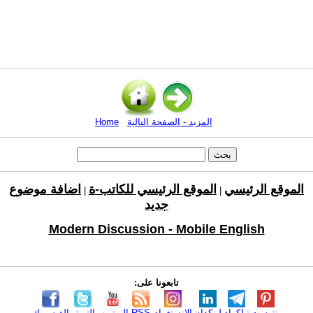
المزيد - الصفحة التالية
Home
الموقع الرئيسي
الموقع الرئيسي للكاتب-ة
اضافة موضوع
|
|
جديد
Modern Discussion - Mobile English
تابعونا على:
بنترست
تيلكرام
لينكدإن
الانستغرام
RSS
اليوتيوب
التويتر
الفيسبوك