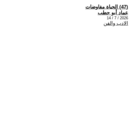
(47) الحياة مفاوضات
عماد أبو حطب
2026 / 7 / 14
الادب والفن