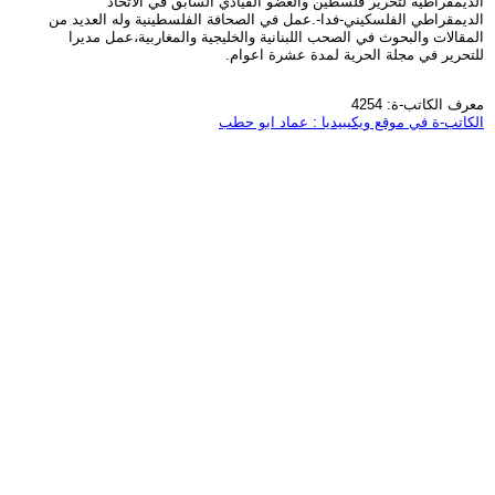
الديمقراطية لتحرير فلسطين والعضو القيادي السابق في الاتحاد
الديمقراطي الفلسكيني-فدا-.عمل في الصحافة الفلسطينية وله العديد من
المقالات والبحوث في الصحب اللبنانية والخليجية والمغاربية،عمل مديرا
للتحرير في مجلة الحرية لمدة عشرة اعوام.
معرف الكاتب-ة: 4254
الكاتب-ة في موقع ويكيبيديا : عماد ابو حطب