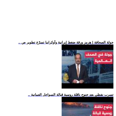
.. جولة الصحافة | هرمز ورقة ضغط إيرانية وأوكرانيا تسرّع تطوير ص
.. تسرب نفطي بعد جنوح ناقلة روسية قبالة السواحل العمانية