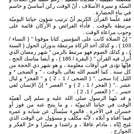
السنّة و سيرة الأسلاف ، أنّ الوقت ركن أساسيّ و حاسم
في بناء الحضارة .
فقد علّمنا القرآن الكريم أنّ ترتيب شؤون حياتنا اليوميّة
مرتبطة بالوقت . فأداء الفرائض و الأركان قائمة على
وجوب مراعاة الوقت .
" إنّ الصلاة كانت على المؤمنين كتابا موقوتا " ( النساء /
103 ) ، و كذلك أخذ الزكاة مرتبطة بدوران الحول ( السنة
) ، و كذلك الصوم فهو مرتبط بالزمن " شهر رمضان الذي
أُنزل فيه القرآن " ( البقرة / 185 ) ، و أيضا مناسك الحج ،
فإنّها تؤدى في أوقات معلومة ، و هو شهر ذي الحجة من
كل سنة . كما أقسم الله تعالى بالوقت ، " و الضحى * و
الليل إذا سجى ." ( الضحى / 1 ، 2 ) و " الفجر* و ليال
عشر .." ( الفجر / 1 ، 2 ) و " العصر * إنّ الإنسان لفي
خسر .. " ( العصر / 1، 2 ) .
و قد نبّهنا الرسول صلى الله عليه و سلم إلى أهميّة
الوقت في حياتنا الدنيويّة ، و ما ينتج عنه من فوز أو
خسران في الآخرة . فالمرء سيُسأل عن شبابه و عمره
فيما أفناه و أبلاه ، لأنّه مكلّف و مسؤول عن الوقت الذي
مُنِح إيّاه ، مادام عاقلا ، و راشدا و مميّزا و حرّ الفكر و
الجوارح .