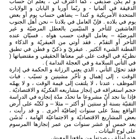
و لم يكن صديقي ، كما اعترف لي ، يعلم أنّ حساب
الدقيقة في ألمانيا - و ربّما أوربا و اليابان و الولايات
المتحدة الأمريكية و كندا – يضاهي حساب يوم أو بعض
يوم في بلاده . فإنّ العامل في بلادنا – نحن أهل الجنوب
العاشقين للتأخر و المتيّمين بالعطل المرضيّة و غير
المرضيّة – يعامل الوقت حسب هواه . فسيّان عنده
التأخر أو التقدّم . فقد أوتي من العبقريّة و الذكاء و
الفطنة الشيء الكثير . عبقريّ و ذكيّ و فطن في تطبق
نظريّة في الوقت على غير معناها الحقيقي و مقتضياتها (
في التأني السلامة و في العجلة الندامة ) .
فقد تحوّل التأني ، الذي يعني الرزانة و الحكمة في إدارة
الوقت ، إلى إهمال و تأخّر مشينين و تسيّب . فبات
الموظف ، عندنا ، لا يلتفت إلى قيمة الوقت ، و لا يهمّه
حجم استغراقه في إنجاز مشاريعه الفكريّة و الاقتصاديّة .
فإذا بنا نجد أنّ مشروعا ما تحدّد مدّة إنجازه في الدراسة
التقنيّة بسنة أو سنتين أو أكثر – مثلا – و لكنّه على أرض
الواقع يمتدّ على سنوات إضافيّة أخرى . و قد رأيت ،
بعض المشاريع الاقتصاديّة و الاجتماعيّة الهامة ، تُدشَن
بعد خمس أو عشر سنوات من عمر إنجازها االمرسوم
على لوح البيانات .
هذه أمثلة ، رصدتها من واقعنا المعيش ..