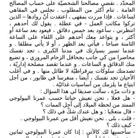
المحدّد . نقضي مصالحنا الشخصيّة على حساب المصالح
العامة . ننام أكثر من المطلوب . نجلس في المقاهي
لساعات . فإذا مررت بمقهى ، اعتقدت أنّ روادها – الذين
تركوا مكاتب العمل - في عطلة . يقول لك أحدهم ،
انتظرني ، سأعود بعد خمس دقائق ، فيعود بعد ساعة أو
أكثر ، و يتواعد معك أحدهم على اللقاء على الساعة
الثامنة صباحا ، فيأتي بعد الظهر ، أو لا يأتي مطلقا . و
عندما تسير بسيارتك في مدننا الكبرى ، تجد نفسك
محاصرا من كي جانب بجحافل الزحام المروري ، و تضيع
منك الدقائق و الساعات . و عندما تقصد مصلحة إداريّة ،
تصدمتك سلوكات بيرقراطيّة لا طائل منها . و في أغلب
الأحيان تجد نفسك ، أيضا ، منغرسا في طابور ، من أجل
ابتياع ما يلزمك من أساسيات غذائيّة .
و ذات مرّة ، سألت صديقا لي هذا السؤال :
- هل فعلا ، نحن نعيش حياتنا حسب عمرنا البيولوجي
الممتد من لحظة الميلاد إلى أجل الممات ؟
- قال متعجّبا : و هل عندك شكّ في ذلك ؟
- قلت ، بلى . نحن نعيش أقل من عمرنا البيولوجي .
- كيف ذلك ؟
- سأحسبِها لك كالآتي : إذا كان عمرنا البيولوجي ثمانين