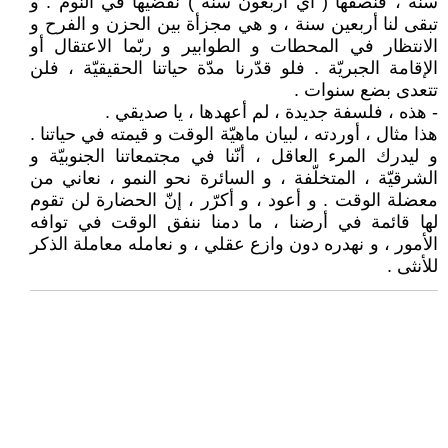
سنة ، فنصفها ( أي أربعون سنة ) نقضيها في النوم . و
تبقى لنا أربعين سنة ، و هي مجزأة بين الحزن و الفرح و
الانتظار في المحطات و الطوابير و ربّما الاعتقال أو
الإقامة الجبريّة . فلو قدّرنا مدّة حياتنا الحقيقيّة ، فلن
تتعدى بضع سنوات .
- هذه ، فلسفة جديدة ، لم أعهدها ، يا صديقي .
هذا مثال ، أوردته ، لبيان ماهيّة الوقت و قيمته في حياتنا .
و ليدرك المرء العاقل ، أنّنا في مجتمعاتنا الجنوبيّة و
الشرقيّة ، المتخلّفة ، و السائرة نحو النمو ، نعاني من
معضلة الوقت . و أعود ، و أكرّر ، إنّ الحضارة لن تقوم
لها قائمة في أرضنا ، ما دمنا ننفق الوقت في توافه
الأمور ، و نهدره دون وازع عقلي ، و نعامله معاملة الذكر
للأنثى .