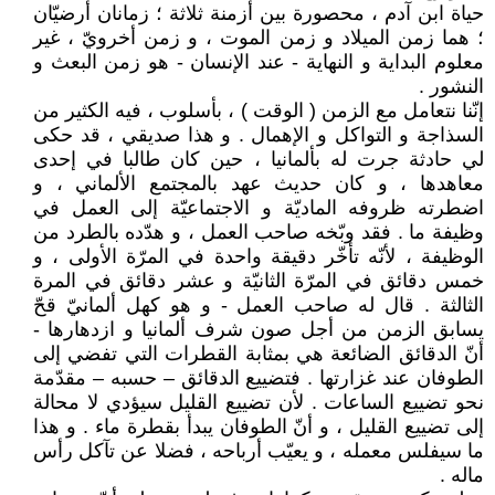
حياة ابن آدم ، محصورة بين أزمنة ثلاثة ؛ زمانان أرضيّان
؛ هما زمن الميلاد و زمن الموت ، و زمن أخرويّ ، غير
معلوم البداية و النهاية - عند الإنسان - هو زمن البعث و
النشور .
إنّنا نتعامل مع الزمن ( الوقت ) ، بأسلوب ، فيه الكثير من
السذاجة و التواكل و الإهمال . و هذا صديقي ، قد حكى
لي حادثة جرت له بألمانيا ، حين كان طالبا في إحدى
معاهدها ، و كان حديث عهد بالمجتمع الألماني ، و
اضطرته ظروفه الماديّة و الاجتماعيّة إلى العمل في
وظيفة ما . فقد وبّخه صاحب العمل ، و هدّده بالطرد من
الوظيفة ، لأنّه تأخّر دقيقة واحدة في المرّة الأولى ، و
خمس دقائق في المرّة الثانيّة و عشر دقائق في المرة
الثالثة . قال له صاحب العمل - و هو كهل ألمانيّ قحّ
يسابق الزمن من أجل صون شرف ألمانيا و ازدهارها -
أنّ الدقائق الضائعة هي بمثابة القطرات التي تفضي إلى
الطوفان عند غزارتها . فتضييع الدقائق – حسبه – مقدّمة
نحو تضييع الساعات . لأن تضييع القليل سيؤدي لا محالة
إلى تضييع القليل ، و أنّ الطوفان يبدأ بقطرة ماء . و هذا
ما سيفلس معمله ، و يعيّب أرباحه ، فضلا عن تآكل رأس
ماله .