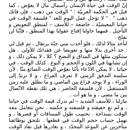
إنّ الوقت في حياة الإنسان رأسمال مال لا يعوّض ، كما
قيل في الحكمة العربيّة : " الوقت من ذهب ، فإن فاتك
ذهب " . " لا تؤجل عمل اليوم للغد " فلسفة الوقت في
حياتنا المعيشيّة ، خاضعة – للأسف – لمنطق التعويض و
التأجيل . فمهما حاولنا إقناع عقولنا بهذا المنطق ، فإنّنا لن
نفلح .
لنأخذ مثالا لذلك ، فلو أخذت مني حبّة برتقال ، ثم قيل لي
: خذ أخرى بدلا منها و تعويضا عن فقدانك للأولى . هل
ستكون مثلها في المذاق و النضج ؟ كلا ، لا يمكن ذلك ، و
إن تشابهتا في اللون و الحجم و النوع . كذلك الوقت ، في
حياتنا ، لا يمكن الادّعاء بأنّنا نعوّض الوقت الضائع منّا . لأن
سلسة التدفق الزمني لا تعرف الفراغ ، و لا ترتدّ إلى
الوراء ، و لا يوجد فراغ بين الماضي و ما نطلق عليه زمن
المستقبل . لأن فلسفة الحاضر ، هي تلك نقطة الاتّصال
بين ما مضى ، و ما هو آت ..
مازلنا ، للأسف الشديد – لم ندرك قيمة الوقت في حياتنا
، و لم نعِ حقيقته و فلسفته و حكمته . نحن نتعامل معه
الوقت بسذاجة . نحسِب طول المسافات أو قصرها ، و
نهمل حساب حجم الوقت في قطعها . نلتحق بوظائفنا
متأخرين عن الموعد المحدّد ، و نغادرها قبل نفاد الوقت