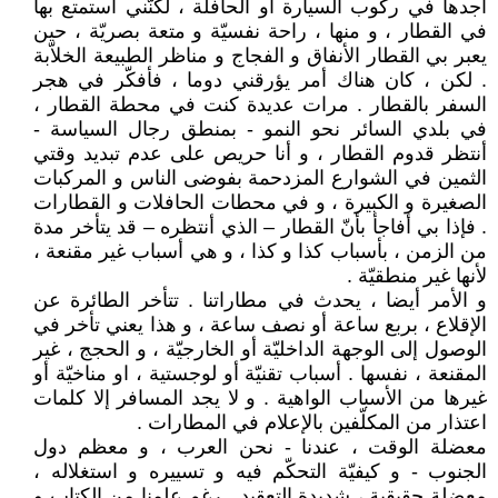
أجدها في ركوب السيارة أو الحافلة ، لكنّني أستمتع بها
في القطار ، و منها ، راحة نفسيّة و متعة بصريّة ، حين
يعبر بي القطار الأنفاق و الفجاج و مناظر الطبيعة الخلاّبة
. لكن ، كان هناك أمر يؤرقني دوما ، فأفكّر في هجر
السفر بالقطار . مرات عديدة كنت في محطة القطار ،
في بلدي السائر نحو النمو - بمنطق رجال السياسة -
أنتظر قدوم القطار ، و أنا حريص على عدم تبديد وقتي
الثمين في الشوارع المزدحمة بفوضى الناس و المركبات
الصغيرة و الكبيرة ، و في محطات الحافلات و القطارات
. فإذا بي أفاجأ بأنّ القطار – الذي أنتظره – قد يتأخر مدة
من الزمن ، بأسباب كذا و كذا ، و هي أسباب غير مقنعة ،
لأنها غير منطقيّة .
و الأمر أيضا ، يحدث في مطاراتنا . تتأخر الطائرة عن
الإقلاع ، بربع ساعة أو نصف ساعة ، و هذا يعني تأخر في
الوصول إلى الوجهة الداخليّة أو الخارجيّة ، و الحجج ، غير
المقنعة ، نفسها . أسباب تقنيّة أو لوجستية ، او مناخيّة أو
غيرها من الأسباب الواهية . و لا يجد المسافر إلا كلمات
اعتذار من المكلّفين بالإعلام في المطارات .
معضلة الوقت ، عندنا - نحن العرب ، و معظم دول
الجنوب - و كيفيّة التحكّم فيه و تسييره و استغلاله ،
معضلة حقيقية ، شديدة التعقيد . رغم علمنا من الكتاب و