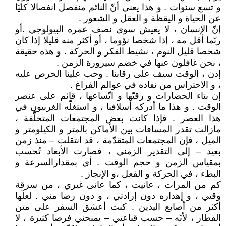
و تسع سنوات . و هذا يعني أنّ النائم منفصل انفصالا كليّا
عن الحياة و اليقظة و العقل و الشعور .
إنّ الإنسان ، لا يعيش سوى نصف عمره البيولوجي .أو
ربّما أقل مه ، إذا شخصا نؤوما ، أو أكثر منه قليلا إذا كان
شخصا قليل النوم ، نشيط الفكر و الحركة . و هذه حقيقة
، نحن غافلون عنها في خضم سيرورة الزمن .
إذن ، الوقت سيف على رقابنا . وحب علينا الحرص عليه
، و الاحتراس من نفاده في عوالم الفراغ .
إن بناء الحضارات و رقيّها و اتّساعها ، قائم على عنصر
الوقت . و هذا ما أدركه أسلافنا ، و استغلّه الغربيون في
هذا العصر . فإذا كانت بعض المجتمعات المتخلّفة ،
مازالت تقدر المسافات بين الأماكن بالمتر و الكيلومتر و
الميل ، فإن المجتمعات المتقدّمة ، قد انتقلت – منذ زمن
بعيد – إلى التقدير الزمني ، فصارت الأبعاد تُحسب
بمقياس الزمن و حجم الوقت . أي بمقدارالسرعة و
البطء ، في الحركة و الفعل ،و الإنجاز .
كم من المرات ، عانيت ، كما عانى غيري ، من سرقة
وقتي ، و إهداره دون إرادتي ، و دون رضا مني . لعلّها
أكثر من أصابع اليدين . كنت أعشق السفر على متن
القطار ، لأنّه – حسب قناعتي – يمنحني فرصا كثيرة ، لا