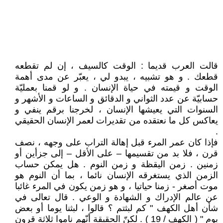
قالت العرب قديما : الوقت كالسيف ، إن لم تقطعه
قطعك . و هو تشبيه ، يبدو لي ، يعبّر عن مدى أهمة
الوقت و قيمته في حياة الإنسان . و لو قمنا بعمليّة
حسابيّة عن عدد الثواني و الدقائق و الساعات و الأشهر و
السنوات التي يعيشها الإنسان ، لخرجنا برقم ينفي و
يعاكس كل ما نعتقده من تقديرات لعمر الإنسان الحقيقي
.
فإذا كان عمر المرء قبل إهالة التراب على وجهه ، نصف
قرن ، فلا بد من تقسيمها – على الأقل – إلى جزأين أو
زمنين . زمن اليقظة و زمن النوم . هل يمكن حساب
الزمن الذي يستغرقه الإنسان نائما ، بما أن النوم هو
موت أصغر - زمنا حياتيا ، و هو زمن يكون في المرء غائبا
عن عالم الإدراك و الشهادة و الوعي . قال تعالى في
شأن أهل الكهف " كم لبثتم ؟ قالوا ، لبثنا يوما أو بعض
يوم " ( الكهف / 19 ) . لكنّ الحقيقة أنّهم ناموا ثلاثة قرون