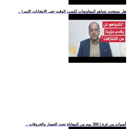
.. هل يستخدم نتنياهو المفاوضات لكسب الوقت حتى الانتخابات الإسرا
.. أصوات من غزة | 300 يوم من المعاناة تحت الحصار والخروقات