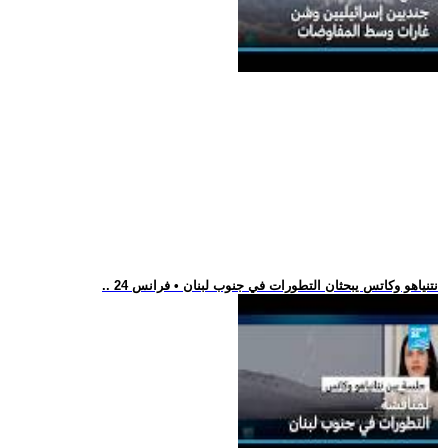
.. نتنياهو وكاتس يبحثان التطورات في جنوب لبنان • فرانس 24