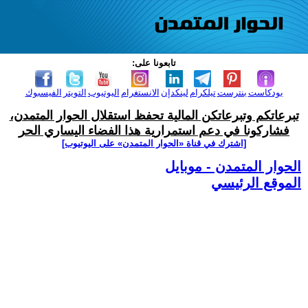
تابعونا على:
بودكاست
بنترست
تيلكرام
لينكدإن
الانستغرام
اليوتيوب
التويتر
الفيسبوك
تبرعاتكم وتبرعاتكن المالية تحفظ استقلال الحوار المتمدن،
فشاركونا في دعم استمرارية هذا الفضاء اليساري الحر
[اشترك في قناة ‫«الحوار المتمدن» على اليوتيوب]
الحوار المتمدن - موبايل
الموقع الرئيسي