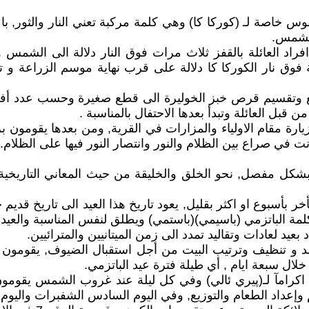
 خاصة لـ (كوركا كا) وهي كلمة مركبة تعني النار والثور, باع
)الشمس.
gorka g) امام البيوت و تقوم افراد العائلة بالقفز ثلاث مرات فوق النار دل
ة فوق نار الكوركا كا دلالة على قرب نهاية موسم الزراعة و 
 بقطع وتقسيم قرص خبز الخوليرة الى قطع صغيرة وحسب عدد أفر
 قبل العائلة وتبدأ بعدها الاحتفال بالمناسبة .
ارة مقام الاولياء والمزارات في القرية, ومن بعدها يقومون بزيا
ت في صراع بين الظلام والنور وانتصار النور فيها على الظلام.
 بشكل مفصل, نحو الخلق والخليقة من حيث المعاني التاريخية و
تأخر بأسبوع او اكثر بقليل, يعود تاريخ هذا العيد الى تاريخ 
مة الباتزمي (باسيمي)(باستمي) ويطلق لنفس المناسبة والعيد.
بعيد لعادات وتقاليد تمدد الى زمن الميتانيين والمترائيين.
جسد و تنظيف وترتيب البيت من أجل استقبال الضيوف, يقومون ا
خلال سبعة ايام , أي طيلة فترة عيد الباتزمي.
ام اكرامآ لـ(پيري ئالي) وفي كل ليلة عند غروب الشمس يقومون
داد الطعام والتوزيع, وفي اليوم السادس الشفبرات واليوم الس