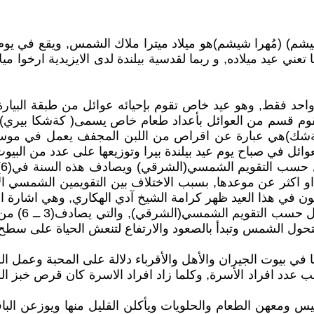
تعني عيد ميلاده, و ربما لقدسية بيلندة لدى الايزيدية ارخوا ميلا
بأسبوع واحد فقط, وهو عيد خاص تقوم بإحيائه عوائل من طبقة البي
را تقوم قسم من العوائل بأعداد طعام خاص يسمى( كةشكا بيري)
ك)هي عبارة عن اقراص من اللبن المجفف يعمل في موسم تو
ل في صباح يوم عيد بيلندة بيرا وتوزيعها على عدد من البيوت
او اكثر عن موعدها, بسبب الاختلاف بين التقويمين الشمسي الاي
ون في هذا العيد ظهر كرامة الشيخ آدي الهكاري, وهي اشارة الى 
يحتفل الايزد
تتحول الشمس وتبدأ بالصعود والارتفاع لتنعش الحياة على سطح
ها في بيوت الجيران والأهل والأقرباء دلالة على المحبة وعمل الخي
عدد افراد الأسرة, وكلما زاد افراد الاسرة كان قرص خبز ال
لخميس ومعهن الطعام والحلويات ويأكلن القليل منها ويوزعن ال