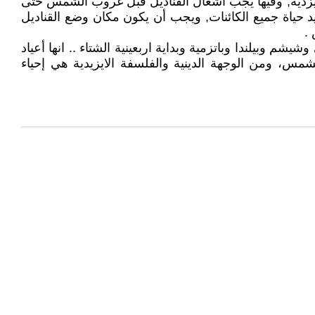
تمر لـ (7) ايام وبعد ذلك يكون العيد بعدد الملائكة السبعة, وعدد تقسيمات الكون و قدسية الرقم 7 في الايزدية, وفيها يجب اشعال القناديل قبل غروب الشمس حتى
د حياة جميع الكائنات, ويجب أن يكون مكان وضع القناديل
.
وبيلندا وباتزمية وبداية اربعينية الشتاء .. انها أعياد
شمس، ومن الوجهة الدينية والفلسفة الايزيدية هي إحياء