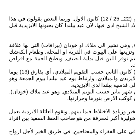
بيلندة هي عيد ميلاد الشمس وهو الملاك(خودان) ( شمش)(شيشم) (مُهرا شيشم)هو ميلاد ميترا ملاك الشمس, ويقع في يوم (22ــ 25 / 12) كانون الاول, وربما البعض يقولون في هذا
د الشيخ ادي فيها، لان عيد بيلندا كان يحيونها الايزيدية قبل
ارة, وهي تشير الى ملاك او خودان (بيرافات) التي لها علاقة
وتزيعها على البيوت في القرية او المحلة, وطعام الكةشك
فر اللبن قبل بداية الصيف, ويطبخ الحبية مع اقراص
.
2ــ بيلندا الايزيدية (العام): يقع في (21 ــ 25) من كانون الأول حسب التقويم الشمسي(الشرقي) ويصادف هذه السنة في(6) كانون الثاني حسب التقويم الميلادي، أي بفارق (13) يوما
زيدي والميلادي, وارتباط يوم عيد بيلندا بيوم الجمعة وهو
قدسية بيلندا لدى الايزيدية.
يين بعيد بيلندة في يوم (22ــ 25 / 12) كانون الاول حسب التقويم الشمسي(الشرقي), والتي يصادف(3 ــ 6) من شهر يناير حسب التويم الميلادي, وهو عيد ملاك (خودان),
 كوكب الارض بنورها وحرارتها.
ر وزيادة الاختلاط فيما بينهم, وتقوم العائلة الايزدية بعمل
خوليرة أكبر لمعرفة من هو صاحب الحظ السعيد بين افراد
باقي على الفقراء والمحتاجين, في طريق الخير لأجل ارواح