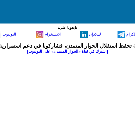
تابعونا على:
لكرام
لينكدإن
الانستغرام
اليوتيوب
ية تحفظ استقلال الحوار المتمدن، فشاركونا في دعم استمرارية 
[اشترك في قناة ‫«الحوار المتمدن» على اليوتيوب]