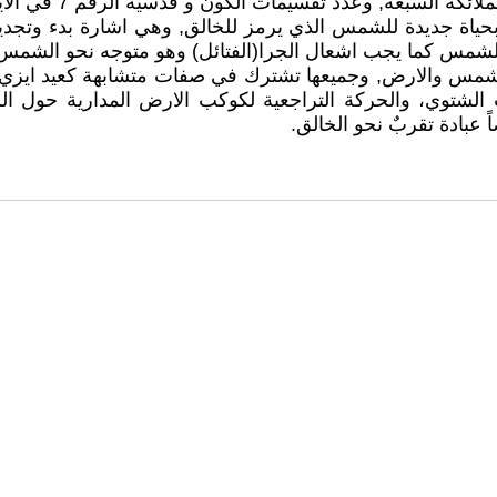
ان عيد الباتزمية يس
 بحياة جديدة للشمس الذي يرمز للخالق, وهي اشارة بدء وتجدي
لى الشمس كما يجب اشعال الجرا(الفتائل) وهو متوجه نحو الشمس 
مس والارض, وجميعها تشترك في صفات متشابهة كعيد ايزي وشيشم 
ب الشتوي، والحركة التراجعية لكوكب الارض المدارية حول ال
 عبادة تقربٌ نحو الخالق.