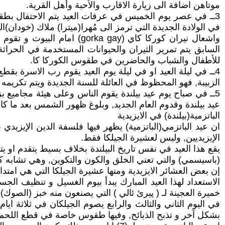
موتاهن اضافة الى زيارة الاقارب والأحبة وأهل القرية.
3ــ في عصر يوم الخميس في عرفات العيد يتم الاحتفال بطقوس
في الولادة الجديدة التي ترمز الى مُهرا(ميترا) ملاك (خودان
واشعال نيران كوركا كاي (ay
السابق يتم تمرير الثيران والحيوانات المستخدمة في الحراث
للأطفال والشباب والحاضرين في طقوس الكوركا كا.
4ــ في ليلة العيد او في ليلة يوم العيد يقوم رب الاسرة
الزبيبة, فهو المحظوظ في العائلة للسنة الجديدة ويتم تكريمه من
5ــ في صباح يوم عيد بيلندة يقوم الناس وعلى هيئة مجاميع بزي
عيد بيلندة وقدوم العام الجديد, وبلوغ ظهور الشمس بعد ما كان
الباتزمية(بيلندة) في الايزيدية
ان عيد الباتزمي(الباتزمية) يظهر فيها فلسفة الدين الإيزيدي
الإيزيديين, وليس لعشيرة الجيلكا فقط.
يقع هذا العيد في نفس تاريخ البيلندة بخلاف بسيط يتقدم او ي
(باسيسمي) والتي تعني الخلق والكون والتكوين, وهي تشابه كل
إن بعض العشائر الايزيدية ومنها عشيرة الجيلكا التي هي امتداد 
الاستعداد لهذا العيد المبارك يبدأ بيوم الغسيل و تنظيف ال
خميرة العجينة لـ ( پيرئ ئالي ) التي يصنعون منه خبز (الصوك) 
في اليوم الثاني والثالث والرابع يصوم الجيلكان في ثلاثة اي
بشكل آخر و تذبح الذبائح, وفيها طقوس خاصة في قطع اللحم وإع