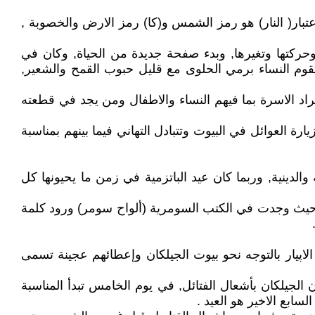
تبار( النار) هو رمز الشمس و(كا) رمز الارض والخصوبة ,
الة الى الشمس وحركتها وتغيرها, وبدء صفحة جديدة من الحياة, وكان في
تقوم النساء برمي الحلوى مع قليل حبوب القمح والشعير,
اد الاسرة بما فيهم النساء والاطفال ومن يجد في قطعته
رة العوائل في البيوت وتتبادل التهاني فيما بينهم بمناسبة
الدينية, وربما كان عيد الباتزمية في زمن ما يحيونها كل
قديم حيث وجدت في الكتب السومرية (ألواح سومر) ورود كلمة
لاپيار بالتوجه نحو بيوت الجيلكان وإعطائهم عجينة تسمى
 الجيلكان بأشعال الفتائل, في يوم الخامس تبدأ المناسبة
ابع الاخير هو العيد .