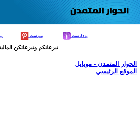
بودكاست
بنترست
تي
تبرعاتكم وتبرعاتكن المال
الحوار المتمدن - موبايل
الموقع الرئيسي