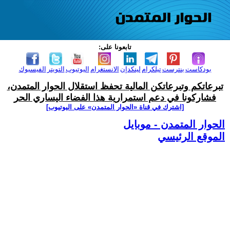
تابعونا على:
بودكاست
بنترست
تيلكرام
لينكدإن
الانستغرام
اليوتيوب
التويتر
الفيسبوك
تبرعاتكم وتبرعاتكن المالية تحفظ استقلال الحوار المتمدن،
فشاركونا في دعم استمرارية هذا الفضاء اليساري الحر
[اشترك في قناة ‫«الحوار المتمدن» على اليوتيوب]
الحوار المتمدن - موبايل
الموقع الرئيسي