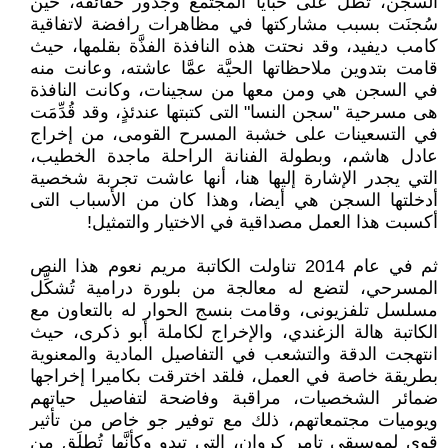
السجن، تطل على خبايا المجتمع وجذور حقائقه، حين
سُجنَت بسبب مشاركتها في مظاهرات رافضة لاتفاقية
كامب ديفيد، وقد نحتت هذه النافذة الفذَّة بقلمها، حيث
قامت بتدوين ملاحظاتها الحيَّة عمَّا عاشته، وعانت منه
في السجن هي ومن معها من سجينات، وكانت النافذة
هى مسرحية "سجن النسا" التى كتبتها عندئذٍ، وقد قُدِّمَت
في التسعينات على خشبة المسرح القومى، من إخراج
عادل هاشم، وبطولة الفنانة الراحلة ماجدة الخطيب،
التي يجدر الإشارة إليها هنا، أنها عاشت تجربة شخصية
أدخلتها السجن هي أيضا، وهذا كان من الأسباب التى
أكسبت هذا العمل مصداقية في الاختيار والتمثيل!
ثم في عام 2014 تناولت الكاتبة مريم نعوم هذا النص
المسرحي، لتضع له معالجة من بلورة درامية تُشكِّل
مسلسل تلفزيونى، وقامت بنسج الحوار له بالتعاون مع
الكاتبة هالة الزغندي، والإخراج لكاملة أبو ذكرى، حيث
انتهجت الدقة والتشعب في التفاصيل المادية والمعنوية
بطريقة خاصة في العمل، فلقد اخترقت بكاميرا إخراجها
ضمائر الشخصيات، مراقبة وفاضحة لتفاصيل حياتهم
ويوميات مجتمعاتهم، ذلك مع توفير جو خاص من تأثير
قوي لموسيقى تامر كروان، التي تبدو وكأنَّها تُطلَق من