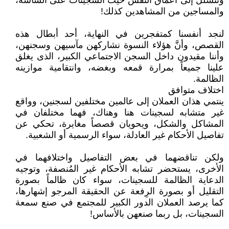
وتتسلل إلى أعماق النفس حيث السجينات على الشاشة،
والمساجين من المشاهدين كذلك!
لنجد أنفسنا كمتفجرين في النهاية، أحد أبطال هذه
القصص، وأنَّ هؤلاء النسوة نشاركهن مآسيهن وسجنهن،
وأننا مقيدون داخل السجن الاجتماعي الكبير، الذى يغلق
علينا جميعاً بمرارة قمعه وبغضه، وانتقامية موازينه
الظالمة.
اختلاف متوافق
ينتمي هذان العملان إلى عالمين مختلفين لسجنين، وواقع
غير متشابه لسجينات هنا وهناك، فهما مختلفان في
المشاكل والشكل، ويحويان قصصاً مغايرة، تحكي عن
تفاصيل الأحكام غير العادلة، سواء الرسمية أو الشعبية.
ولكن تناقضهما في بعض التفاصيل واختلافهما في
الأخرى، يستحضر تشابه الأحكام غير المُنصفة، وتوجيه
الدعاية الظالمة للسجينات، سواء كان ظالماً بصورة
التقليل أو بصورة الرِفعة عن الحقيقة المرجو إشهارها،
كما يرصد العملان الدور الكبير للمجتمع في صنع سمعة
السجينات، بل ربما صنعهن بالأساس!