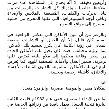
وأربعين دقيقة، إلا أنَّه يحتاج إلى المشاهدة عدة مرات
لملاحظة تفاصيله، وإدراك كل الإشارات والرمزيات بين
ثنايا الحركات والكلمات، المُطعَّمة بالملابس والإضاءة
وباقى أوجه السينوغرافيا، التى نقلها المخرج من خشبة
المسرح إلى مواقع التصوير.
وبالرغم من أن تنوع الأماكن التى تعكس الواقعية في
الفيلم كان قليل، إلا أن الخيال أو الإشارات بحقيقة
المعانى في رؤية الكاتبة، كان يكرر تجسيد تلك الأماكن،
إنما برؤية مختلفة، حيث كان يحيل تلك الأماكن الجادة
من سجن وقاعة محكمة إلى ملاهٍ ليلية، يُعرَض عليها
برمزية، ضمير العدل والأمانة الصحفية للبيع، كما يُعرض
للبيع في تلك الأماكن المشبوهة بالفنون المُبتذلة، الأجساد
والأخلاق، كأشياء رخيصة وبخسة.
ثانيا:
المكان: مصر، والموهبة، مصرية، والزمن: متعدد
أما عن الإبداع المصري، ففي عام 1982م قامت الكاتبة
الثائرة فتحية العسال بعمل نافذة من زنزانتها الخاصة في