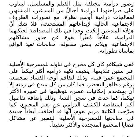
وصور درامية مختلفة مثل الفيلم والمسلسل، ليتناوب
على صراحتهما الدرامية أجيالٌ من المبدعين، المشتهين
لمعالجات درامية أوسع نظرة، مع تطورات الظروف
الاجتماعية الحالية لإبداعاتهم المستحدثة، فلا شك أنَّ
هؤلاء المبدعين الجُدد، وجدا في تلك المصداقية لحبكتهما
الدرامية، علاجاً مُعبِّراً بقوة عن جذور مشاكلهم
الاجتماعية، ويلائم بعمق مفعوله، معالجات تفيد الواقع
بمأساة تطوراته.
ففي شيكاغو كان كل مخرج في تناوله للمسرحية الأصلية
عبر سنين تقديمها، يضيف نكهة درامية أكثر تهكماً على
المجتمع عمن قبله، وذلك لتفاقم أوجه الفساد بمجتمعه
برغم مظاهر التحضر، فما كان من كل مبدع في زمنه إلا
أن يستخدم إمكانيات عصره لتوظيفها في تعبيره الأكثر
تهكماً، كما حدث في سجن النسا، وذلك بإضافة تفاصيل
أكثر استفاضة للكشف الدرامي عن تغير المجتمع، كما
صرَّحت الكاتبة مريم نعوم، أنَّها قد أضافت أبعاداً جديدة
في معالجتها للمسرحية الأصلية، للتعبير عن مشاكل
قضايا المجتمع المتجددة والأكثر تعقيداً.