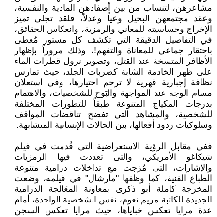
مشاعرهن، لتنساب من بين أصفادهن المادية والنفسية،
وعقد مجتمعهن البخيل وعياً وعدلاً، فلقد تجلى تميز
الإخراج وحساسيته للمعاني والرمزية، وانعكاس الحقائق،
في التفاصيل الدقيقة التي تكشف كل مستور مُغطى
باحتقار جماعي للمعاناة والتفهم!، وذلك مروراً بإظهار
الأظافر المتسخة عند القتل، وتصوير نزول قطرات الماء
على ظهر الخادمة الشابة كضربات الجلد، حيث تمارس
نظافة إجبارية قهرية لا ترحم اختيارها، وفي استعلان
مسام الوجه عند المواجهة والبَوح للشخصيات، والاهتمام
بدرجات المكياج المتنوعة طبقاً للتطورات المختلفة
للشخصية، والمشاهد التي تفضح تناقضات المواقف
وسلوكيات ردود أفعالها، بين الحالات الإنسانية المتشابهة.
ففي مقابل الرؤية الاستعراضية التى قُدمت في فيلم
شيكاغو الأمريكي، والتى تعددت فيها الرمزيات
والإشارات، التى مُزجت مع تداخلات درامية متنوعة
الطباع الفنية، كما وظفها "مارشال" في فيلمه، وضعت
المخرجة كاملة أبو ذكرى بمعاونة المعَالجة الدرامية
الجديدة للكاتبة مريم نعوم، نفس الشخصية الواحدة، أمام
عدة مرايا تعكس خباياها، حيث مرايا تعكس السجن