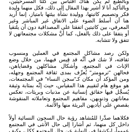
وبالطبع لم يكن هناك اقتباس بين كلتا المسرحيتين،
وبالتأكيد أنا لا أشير بهذا المقال إلى ذلك، فكل منهما وليدة
فكر وتصميم كاتبتها، ووليدة نشأة بيئتها بامتياز، إنما أريد
هنا أن أسلط الضوء على الاتفاق غير المباشر وغير
المعرفي، بين كاتبتين اتفقتا على المصداقية دون أن يلتقيا
أو يتفقا على ذلك بالفعل، كما أنَّ مشكلات مجتمعاتهن لا
تتفق ولا تتشابه.
ولكن رصد مشاكل المجتمع في العملين ومنسوب
ثقافته، لا شك في أنَّه قد قِيس فيهما، من خلال وضع
الإناث في المجتمع، وأشكال مشاكلهن وقضاياهن،
فحالهن "ترمومتر" يُعرِّف بمدى ثقافة المجتمع وجهله،
ومن المؤكد أن مكان كـ"سجن النساء" في المجتمعات،
هو موقع هام لتقييم هذا المقياس، حيث إنَّه بمثابة وثيقة
يُسجَّل فيها حقائق إنسانية عن مذنبات وبريئات، تعكس
معاناتهن وذنوبهن، مفاهيم المجتمع وتعاملاته المنقوشة
بقصصٍ على أياديهن البريئة منها والآثمة.
فكلاهما صدَّرا للمُشاهد رؤية حال السجون النسائية أولاً
داخل كل منهما، ثم أشارا إلى حال الأنثى في المجتمع
عموماً، ليكشفا في النهاية عن حال المجتمع ككل، وكيف