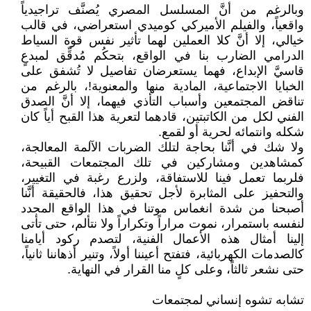
وبالرغم من أنَّ المسلسل المصري يُصنَّف تراجيدياً
واقعياً، والفيلم الأميركي كوميدي استعراضي، في قالب
خيالي، إلا أنَّ كلا العملين لهما تأثير نفس قوة السياط
الدرامي الضارب بنا في الواقع، بتحكُم مُدقِّق لمبدعٍ
قاسيَّ الإبداع، فهما يستعرضان تفاصيل لا تُشفق على
الخبايا الاجتماعية، المادية منها والمعنوية!، بالرغم من
تناقض المجتمعين وأسباب التأذي فيهما، إلا أنَّ الصدق
الفني لكل من الكاتبتين، قادهما لتعرية هذا القبح أياً كان
شكله وانتمائه لحرية أو لقمع.
ولا شك في أنَّنا بحاجة لتلك الضربات الآلمة المعالجة،
كمشاهدين ومشاركين في تلك المجتمعات القبيحة،
فلربما تعمل فينا للاستفاقة، ولزرع رغبة في التغيير،
والتحفيز على المثابرة لأجل تحقيق هذا، فالحقيقة أنَّنا
أصبحنا من شدة انغماس موتنا في هذا الواقع المجدد
لنفسه باستمرار، نموت مراراً وتكراراً ولا نتألم، حتى تأتى
إلينا أمثال هذه الأعمال الفنية، لتصدم ركود أيامنا
كالصدمات الكهربائية، فتفتح أعيننا أولاً، وتنير أذهاننا ثانياً،
حتى نشعر ثالثاً، وعلى كلٍ منا القرار في النهاية.
تشابه تشوه إنساني لمجتمعات