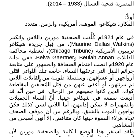
المصرية فتحية العسال (1933 – 2014).
أولاً:
المكان: شيكاغو، الموهبة: أمريكية، والزمن: متعدد
في عام 1924م كُلِّفت الصحفية مورين داللاس واتكينز
(Maurine Dallas Watkins)، من قِبل جريدة شيكاغو
تريبيون الأمريكية (Chicago Tribune)، لتغطية محاكمة
القاتلات Beulah Annan وBelva Gaertner، ففي بداية
عام 1920م انصب اهتمام الصحافة والجمهور على متابعة
جرائم القتل التى ترتكبها النساء، خاصة تلك اللواتي قَتَلن
أزواجهن أو عشاقهن، وسلسلة طويلة من القاتلات اللاتي
تم تبرئتهن، أو أُعفي عنهن من قِبَل المُحلِّفين لمقاطعة
كوك، الذين كانوا جميعهم من الرجال، في حين أنَّه قد
أذيعت سمعة في شيكاغو حينها، أنَّ النساء الجميلات
والشهيرات لا يمكن إدانتهن، أما اللاتي لسن كذلك فكنّ
يواجهن الموت بالشنق، وبالرغم من أن موقف الصحف
تجاه هرلاء النسوة حينها كان متناقض، إلا أنهن أصبحن من
المشاهير.
ولقد استفز هذا الوضع الكاتبة والصحفية مورين لأن