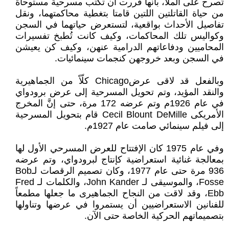
تُصرح على الملأ، بأنَّها قررت أن تكتب مسرحية مستوحاة
من حياة القاتلتين اللتين قامتا بتغطية محاكمتهما، ونقل
تفاصيل الأحداث بواقعية، لتستعرض حياتهما في السجن
وكواليس تلك المحاكمات، وكيف كانت تُطبخ تفسيرات
المحاميين ودفاعاتهم الدرامية عنهن، وكيف كن يعيشن
في السجن وبعد خروجهن كنجمات سينمائيات.
وبالفعل قد لاقى عرضChicago كلّاً من الجماهيرية
والنقد المؤيد، وتم تحويل المسرحية إلى عرض برودواي
في عام 1926م وتم عرضه 172 مرة، حتى إنَّ المخرج
الأمريكى Cecil Blount DeMille قام بتحويل المسرحية
إلى فيلم سينمائي صامت عام 1927م.
وفي عام 1975 كان الإفتتاح للعرض المسرحي الأول لها
بمعالجة غنائية استعراضية كإنتاج لبرودواي، وتم عرضه
936 مرة حتى عام 1977، وكان تصميم الرقصات لـBob
Fosse، والموسيقى لـ John Kander، والكلمات لـ Fred
Ebb، وقد لاقت من النجاح الجماهيرى ما جعلها مطمعاً
للفنانين الاستعراضيين أن يستمروا في عرضها وتناولها
بتصميماتهم الحركية الخاصة حتى الآن.