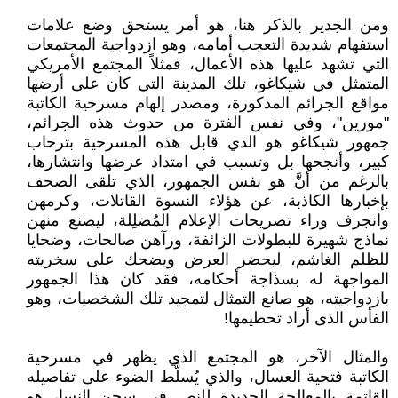
ومن الجدير بالذكر هنا، هو أمر يستحق وضع علامات
استفهام شديدة التعجب أمامه، وهو ازدواجية المجتمعات
التي تشهد عليها هذه الأعمال، فمثلاً المجتمع الأمريكي
المتمثل في شيكاغو، تلك المدينة التي كان على أرضها
مواقع الجرائم المذكورة، ومصدر إلهام مسرحية الكاتبة
"مورين"، وفي نفس الفترة من حدوث هذه الجرائم،
جمهور شيكاغو هو الذي قابل هذه المسرحية بترحاب
كبير، وأنجحها بل وتسبب في امتداد عرضها وانتشارها،
بالرغم من أنَّ هو نفس الجمهور، الذي تلقى الصحف
بإخبارها الكاذبة، عن هؤلاء النسوة القاتلات، وكرمهن
وانجرف وراء تصريحات الإعلام المُضلِلة، ليصنع منهن
نماذج شهيرة للبطولات الزائفة، ورآهن صالحات، وضحايا
للظلم الغاشم، ليحضر العرض ويضحك على سخريته
المواجهة له بسذاجة أحكامه، فقد كان هذا الجمهور
بازدواجيته، هو صانع التمثال لتمجيد تلك الشخصيات، وهو
الفأس الذى أراد تحطيمها!
والمثال الآخر، هو المجتمع الذي يظهر في مسرحية
الكاتبة فتحية العسال، والذي يُسلَّط الضوء على تفاصيله
القاتمة بالمعالجة الجديدة للنص في سجن النسا، هو