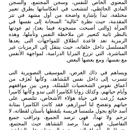
المعنوي الخاص للنفس، وسجن المجتمع، والسجن
المادي الحائطي، لتتشعب في انعكاساتها بطرق تعبير
مختلفة، تبدأ بإشارة واضحة من أول مشهد في تتر
المقدمة، حيث نظرة "غالية" السجانة إلى نفسها في
المرآة (والتى أصبحت مسجونة فيما بعد)، ثم عودتها
بالنظر ثانية كتعبير عن ملاحظة النفس وتأملها، وهذه
الرمزية تعد قاعدة انطلاق للمواجهات التى يعدها
المسلسل داخل حلقاته، حيث ينتقل إلى الرمزيات غير
المباشرة، التي تزرع المرايا الدرامية، لمواجهة الأنفس
مع نفسها، ومع بعضها البعض.
ويساهم في ذاك الغرض، الموسيقى التصويرية التى
تتسرب إلى داخل نفس المُشاهد، وكأنها تُعزَف من
أعماق نفوس الشخصيات المُمثَلة، ومن بين مواقفهم
وأيام حياتهم، وكذلك زوايا الكاميرا التى تبدو وكأنها كاميرا
خفية زُرعت في حياة هؤلاء الأشخاص، تتلصص على
حياتهم وتفضح لنا أسرارهم، فقد كانت الكاميرا بمثابة
أسد جائع يجول ملتمساً فريسة يلتقطها بأسنان لقطاته، لا
ترحم ولا تهدأ، فهى ترصد الجميع، وتراقب جميع
التفاصيل، فهي تبدأ برصد المَشاهد حيث المجتمع،