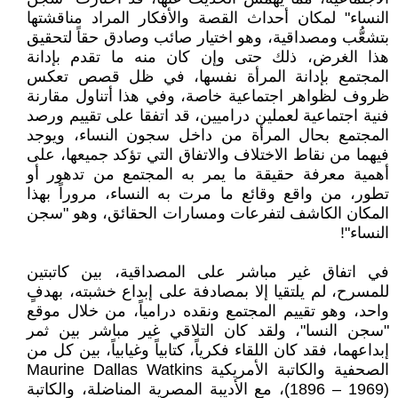
النساء" لمكان أحداث القصة والأفكار المراد مناقشتها
بتشعُّب ومصداقية، وهو اختيار صائب وصادق حقاً لتحقيق
هذا الغرض، ذلك حتى وإن كان منه ما تقدم بإدانة
المجتمع بإدانة المرأة نفسها، في ظل قصص تعكس
ظروف لظواهر اجتماعية خاصة، وفي هذا أتناول مقارنة
فنية اجتماعية لعملين دراميين، قد اتفقا على تقييم ورصد
المجتمع بحال المرأة من داخل سجون النساء، ويوجد
فيهما من نقاط الاختلاف والاتفاق التي تؤكد جميعها، على
أهمية معرفة حقيقة ما يمر به المجتمع من تدهور أو
تطور، من واقع وقائع ما مرت به النساء، مروراً بهذا
المكان الكاشف لتفرعات ومسارات الحقائق، وهو "سجن
النساء"!
في اتفاق غير مباشر على المصداقية، بين كاتبتين
للمسرح، لم يلتقيا إلا بمصادفة على إبداع خشبته، بهدفٍ
واحد، وهو تقييم المجتمع ونقده درامياً، من خلال موقع
"سجن النسا"، ولقد كان التلاقي غير مباشر بين ثمر
إبداعهما، فقد كان اللقاء فكرياً، كتابياً وغيابياً، بين كل من
الصحفية والكاتبة الأمريكية Maurine Dallas Watkins
(1896 – 1969)، مع الأديبة المصرية المناضلة، والكاتبة