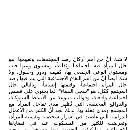
لا شك أنَّ من أهم أركان رصد المجتمعات وتقييمها، هو
حال المرأة فيه، اجتماعياً وثقافياً، ومستوى وعيها فيه،
ومستوى الوعي الجمعي بها، كقيمة ودور وحقوق، ولا
شك أيضاً أنَّ من أهم البقاع الاجتماعية التي يتم فيها رصد
حال المرأة اجتماعياً، وقيمتها إنسانياً، وبالتالي حال
المجتمع ككل، هو "سجن النساء"، لما يحتوي على قصص
اجتماعية واقعية، وقوالب متنوعة من الأنماط السلوكية،
والدوافع المختلفة، التي تُظهِر مدى تفاعل المرأة مع
المجتمع ومدى فِعله بها، لذلك نجد أنَّ الكثير من الأعمال
الدرامية التي غاصت في أسرار شخصية ونفسية المرأة،
وتعرضت للكثير من المسكوت عنه في قضاياها
الاجتماعية، مما يُهمَّش الحديث عنها، قد اختارت "سجن