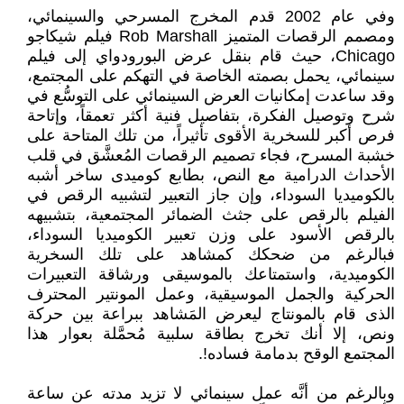
وفي عام 2002 قدم المخرج المسرحي والسينمائي،
ومصمم الرقصات المتميز Rob Marshall فيلم شيكاجو
Chicago، حيث قام بنقل عرض البورودواي إلى فيلم
سينمائي، يحمل بصمته الخاصة في التهكم على المجتمع،
وقد ساعدت إمكانيات العرض السينمائي على التوسُّع في
شرح وتوصيل الفكرة، بتفاصيل فنية أكثر تعمقاً، وإتاحة
فرص أكبر للسخرية الأقوى تأثيراً، من تلك المتاحة على
خشبة المسرح، فجاء تصميم الرقصات المُعشَّق في قلب
الأحداث الدرامية مع النص، بطابع كوميدى ساخر أشبه
بالكوميديا السوداء، وإن جاز التعبير لتشبيه الرقص في
الفيلم بالرقص على جثث الضمائر المجتمعية، بتشبيهه
بالرقص الأسود على وزن تعبير الكوميديا السوداء،
فبالرغم من ضحكك كمشاهد على تلك السخرية
الكوميدية، واستمتاعك بالموسيقى ورشاقة التعبيرات
الحركية والجمل الموسيقية، وعمل المونتير المحترف
الذى قام بالمونتاج ليعرض المَشاهد ببراعة بين حركة
ونص، إلا أنك تخرج بطاقة سلبية مُحمَّلة بعوار هذا
المجتمع الوقح بدمامة فساده!.
وبالرغم من أنَّه عمل سينمائي لا تزيد مدته عن ساعة