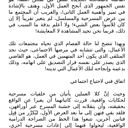
نفس الجمهور الذى أنجح العمل الأول، وهتف بالإشادة
في تميز وأهمية العمل الثانى!، والغريب أن المجتمع ما
بين عرض المسرحية والمسلسل، لم يتغير تقريباً إلا إن
كان للأسوأ بعض الشيء! ولا أعلم بدقة ما السبب في
ذلك، فربما نحن نجيد المشاهدة لا المعايشة!
وبهذا تتضح لنا حالة الفصام الذي تحياه مجتمعات تلك
الأعمال، والتى تتشابه في مرضها الاجتماعى، حيث نجد
المتلقى الذي يكون أحد المتهمين في العمل، هو القاضي
الذى يصدر على نفسه قرار التصديق على اتهامه، وذلك
بدعمه وإنجاحه لتلك الأعمال التي تدينه!
اتفاق فني لاحتياج اجتماعي
وحيث إنَّ كلا العملين يأتيان من خلفيات مسرحية
لحكايات واقعية، قررت كاتباتهما أن يعبرا عن الواقع
بحقيقته، وأن ينقلانه إلى خشبة المسرح عبر أوراقهن،
فلقد بقي فنهن إلى ما بعد العرض الأول، ليُكرَّر من قِبِل
فنانين آخرين، تتبعوا هذا الخط من الصراحة الدرامية
الواقعية، ليحولوا فنهما إلى إعادات مسرحية أخرى،