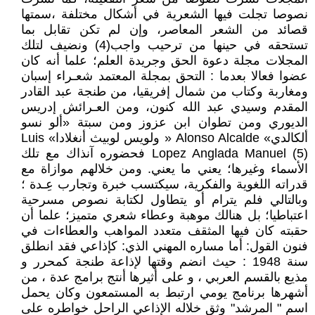
نصوصا تجلت فيها الشعرية في أشكال مختلفة ،سمتها
قصائد من الشعر المعاصر، وإن لم تكن تقابل بما
تستحقه في حينها من ترحيب واجب(4) ونضيف لتلك
المجلات مجلة دعوة الحق وجريدة العلم؛ علما أنه كان
عضوا فعالا بعدما : التحق بمجلة المعتمد شعـراء إسبان
ومغاربة وكتاب من شمال إفريقيا، من طنجة عبد القادر
المقدم وسيدي عبد الله كنون، ومن العـرائش إدريس
الديوري ومن تطوان ابن عزوز ومن سبتة «ألو نسو
ألكالدي» Alonso Alcalde « ولويس لوبيث أنغلادا» Luis
Lopez Anglada Manuel (5) فحضوره آنذاك مع تلك
الأسماء وغيرها؛ يعني ما يعني. ومن خلالهم موازاة مع
قدراته اللغوية والفكرية، سيكتسب خبرة وتجارب عِـدة ؛
وبالتالي فلم يترام أو يتطاول لكتابة نصوص مسرحية
اعتباطيا؛ بل هنالك موهبة وعطاء شعري متميز؛ علما أن
حقبته كان فيها المثقف متعدد المواهب والعطاءات في
فنون القول: أما مساره المهني الذي: كإذاعي فقد انطلق
سنة 1948 : حيث انضم وقتها لإذاعة طنجة كمحرر و
مذيع بالقسم العربي ، و على أثيرها أنتج برامج عدة ، من
أشهرها برنامج يومي ارتبط به المستمعون وكان يحمل
اسم " المرشد" وثق خلاله الإذاعي الراحل خواطره على