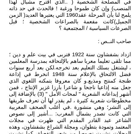
في المصلحة الشخصية ( ..الذي اقترح مشبال لهذا
المنصب) وإن كان طموحا ورغبة ! فالحدث في حد ذاته
يلمح لنا بأن المرحلة عقد1960 التي يعتبرها العديد( الزمن
الجميل)كانت مفعمة بالصراعات الشخصية ؛ قبل
الصرعات السياسية / المجتمعية ؟
صاحب النــص :
ازداد بشفشاون سنة 1922 فتربى في بيت علم و دين ؛
مما تلقى تعليما معربا ساهم بالإلتحاقه بمدرسة المعلمين
، ليشتغل بسلك التعليم بعد تخرجه.لكن بعد أربع سنوات
فضل الالتحاق بالإعلام سنة 1948 انخرط في إذاعة
طنجة كمنتج ومذيع.و كان معروفا بتمكنه اللغوي الذي
جعل منه إذاعيا ناجحا و شاعرا بارزا غزير الإنتاج ، فمن
أشهر إبداعاته الشعرية " لمحات الأمل " (3) بالإضافة إلى
مخطوطات شعرية كثيرة ، لم يقدر لها أن تعرف طريقها
إلى النشر؛ وهي منشورة .في أغلب الصحف المغربية
التي كانت تصدر بشمال المغرب: ...أشير إلى نصوص
الشاعر عبد القادر المقدم التي ظهرت في مجلات
المعتمد وتمودة بتطوان، ومجلة الشراع بشفشاون، وهذه
المجلات نشرت نصوصا من شعر التفعيلة، كما نشرت