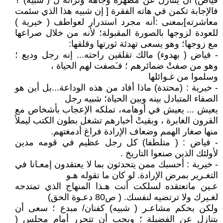
فياض) أن يتنازل عن مظهره وجاهه وثرائه ل ( شبيه) ؟
فالإجابة تكمن في هاته الفقرة [ إن شبيه هذا الذي سئمت
معاشرته]بمعنى :أنه مجرد استدرار لعواطف ( خيرية )
للعودة لزوجها بالصورة المقبولة؛ لأنه من خلال صراعها
مع زوجها؛ وهو يسعى تهدئة ثورتها وقلقها:
- فياض ( بهدوء) مالك تقلقين راحته... إنه رجل وديع ؛
وهو من صفتْ ضمائرهم ؛ فـَصفت لهم الحياة ،
وسلموا من غـوائلها
- خيرية : (محتدة) ماذا أفاد من هذه الوداعة...بل أين هو
الصفاء المتبادل بينه وبين الحياة؛ شبيه رجل
يعيش ... يعيش في أوهامه، تملكه الإعجاب بأشخاص مع
القرون الغابرة ، وبقيتْ أخبارهم تشغل بطون الكتب ليملأ
منها صغار الهمم وضعاف الإرادة فراغ أدمغتهم.
- فياض : ( متلطفا) كل رجل عظيم في قومه مدين
لأولئك الذين صنعوا التاريخ .
- خيرية : أحسبك ممن يتحدثون بما لا يعتقدون إمعـانا في
التغـرير بمرض الإرادة. لو كان ما تقوله هـو
عـين ماتعتقده لسلكت أنت هـذا المنهاج الذي تمتدحه
لغـيرك ولا ترتضيه لنفسك. ( ص80 دعـوة الحق)
ولكن بحكم مشاعـر ( شبيه) كفنان/ مبدع ؛ سعى أن
يتنازل عن الفضيلة ؛ ويجب أن تتحرر أمام مجلس (