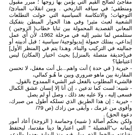
مفاجئ لصالح القيم التي يؤمن بها زوجها ؛ مبرر مقبول
ومنطقي؛ في سياقه التاريخي . وبين انقلاب المبادئ/
التوجهات؛ والانتكاسة السياسية التي حولت التطلعات
الشعبية لعبث مثير! وفي هذا الحوار المبطن بتفكيك
المعاني القصدية المحمولة بين ثنايا خطاب( الزوجين )
سنتلمس لما نشير إليه في مرحلة 1962، لأن أي عمل
إبداعي، يمتلك حمولة إيديولوجية/ سياسية ؛ قبل أدبيته أو
جماليته في التركيب والبناء. وهـذا يتم في [المنظر الأول]
في[حديقة متصلة بالمنزل] بحيث اختيار (المكان) ليس
اعتباطيا؟
- خيرية ( في حدة ) أنت واهم...بل أنت مغفل، لا تحسن
المقارنة بين ماهو ضروري وبين ما هُـو كمالي،
فالشيء المطلوب بالفعل غير الشيء الممدوح بالقول.
- شبيه: لست كما تدعين ، إن أنا إلا إنسان عشق الكمال
فسعى إليه ، ولا عليه بعد ذلك ، وصل أو لم يصل
- خيرية : إن هذا الطريق الذي تسلكه أطول من صبرك،
وأقوى من عزمك ، وأبقى من زادك (ص 79/
دعوة الحق) .
ولكن بحكم أصالة ( شبيه) وحماسة ( الزوجة) أعاد أمور
إيمانه ب"الفضيلة " التي اعتبارها دينا مقدسا، ليحتفظ
بقناعته وبالخط الذي سار فيه منذ البداية بعدما والدعم