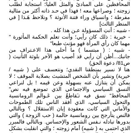
المحافظين على المبادئ والمثل العليا؛ استجابة لطلب
زوجته ؛ وصراعها معه ! فهذا في حـد ذاته أكثر من مثالية
مفرطة ؛ وانسياق وراء فتنة الأنوثة ؟ ونلاحظ هَـذا [ في
المنظر الثالث]
- شبيه : أنتِ المسؤولة عـن هذا كله .
- خيرية : ذلك كان رأيي؛ وأنت تعلم الحكمة المأثورة "
مهما كان رأي المرأة فهو مؤنث طبعا"
- شبيه : ( مبتسما ) ما أحلى هذا الاعـتراف من
جانبك...أظن أن رأيي قد أصيب هو الآخر بلوثة التأنيث (
ص81/ دعوة الحق)
هنا لا نسير بمنطقنا النقدي؛ ونتعسف على ( شبيه /
خيرية) ونشير بأن الشخص المتشبث بصلابة الموقف ؛ لا
يمكن أن يتنازل عنه بسهولة وعن قيمه ! بل لنراعي
النسق السياسي والاجتماعي الذي تموضع فيه نص"
المحافظ" نسق فيه تـَقاطعٌ بين عَـوالم الرومانسية
والتحول السياسي، الذي أفقد الناس تلك الطموحات
والأماني التي كانت معقودة إبان الاستقلال ؟ وبالتالي
فالنص يتأرجح بين رومانسية حالمة ( حب الزوجة ) والتي
بدورها تبادله نـفس الشعور والإحساس. وبالتالي فالمبرر
الذي احتمى به ( شبيه) أمام زوجته ؛ والتي انقلبت بشكل