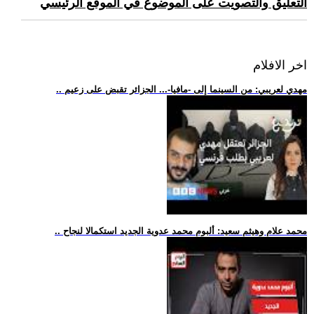
التعليق والتصويت على الموضوع في الموقع الرئيسي
اخر الافلام
.. مهدي لعريبي: من السينما إلى -مافيا-... الجزائر تقبض على زعيم
.. محمد علام وهيثم سعيد: ألبوم محمد عدوية الجديد استكمالا لنجاح