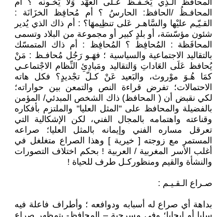
المحافظ الـذِي يَحْـفـظُ عـلى العهْد وَلا يَخـونُه ؟ أم
المحافـظُ /الحافظ: الحارسُ ؟ أم مُحافِظ الخزَانَة :
القـيّـِم عليْها والسَّاهـر عَلى تنظِيمهَا؟ : أم ذاك الذي يُدير
شئون مؤسّسَة، أو بلدٍ كبير أو مجموعة من البلاد وتسمى
المحافَظة : المُحافِظ ؟ المُحافِظ : أم ذاك المتمسّك
بالتقاليد الاجتماعية والسياسية ؛ فهَـو رَجُل مُحافـظ : مَنْ
يُحافظ عَلَى العَاداتِ وَالتقاليد ومَبادِئِ النِّظام الاجْتماعـي
كمَا هُـوَ موْروث، والبَعيد عَنْ كـلّ تجْديدٍ؟ فكل هاته
الاحتمالات؛ تفرض قراءة النص والتمعن بين حواراته؛
لكي نقبض أن ( المحافظ) ذاك الشخص المبدئي/ المؤمن
بالفضيلة والمحافظ على "المثل العليا" والملتزم بأفكاره
وقناعته واهتمامه بالمجال الفني، لكن الإشكالية التي
تعرقل مساره الفني وإيمانه بالمثل العليا؛ صراعه
المستمر مع زوجته [ خيرية ] وهذا الصراع متغلغل في
أغلب الأسر المغربية / العربية ! بحكم اختلاف التصورات
والنشأة والقيم ومنظوركـل طرف للحياة !
صـراع الـقـيـم :
بداهة أي صراع له أسبابه ودوافعه ؛ وأطراف فاعلة فيه
سلبا أو ايجابا؛ وفي مسرحية – المحافظ- يتمظهر صراع