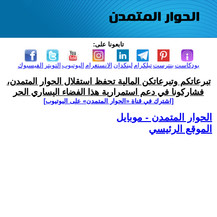
تابعونا على:
بودكاست
بنترست
تيلكرام
لينكدإن
الانستغرام
اليوتيوب
التويتر
الفيسبوك
تبرعاتكم وتبرعاتكن المالية تحفظ استقلال الحوار المتمدن،
فشاركونا في دعم استمرارية هذا الفضاء اليساري الحر
[اشترك في قناة ‫«الحوار المتمدن» على اليوتيوب]
الحوار المتمدن - موبايل
الموقع الرئيسي