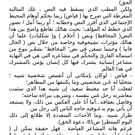
الحق)
ولكن المطب الذي يسقط فيه النص ، تلك المثالية
المفرطة التي صرح بها ( فياض) ربما بحكم أوهام المحيط
الإجتماعي الذي أفرز النص وخطابه ؛ أو ربما أمل / تصور
الذي خطط له المؤلف؛ بحيث هنالك تقاطع واضح بين هذا
النص( المحافظ) ونص ( أحلام ) و( شكليات) علما أن
هنالك مؤثرات تشيخوفية وخاصة من خلال نص ( الخال
فانيا ) وحينما نتمعن في نص" المحافظ" نشعُـر بنوع من
استمالة القارئ والتحكّم في مشاعره التي هي في النهاية
مشاعر إنسانية يشترك فيها كل إنسان يؤمن بالمشترك
في هذا العالم.
- فياض : لوكان بإمكاني أن أتقمص شخصية شبيه ؛
متخليا له عَـن شخصيتي وما يكتنفها من المظاهر؛
لفعلت أنا جد مغتبط سعيد، إن شبيه هذا الذي سئمت
معاشرته رجل غني بنفسه ، وشريف ببراءة ساحته؛
وفاضل بعفافه...أما أنا على العكس من ذلك، ولا يستبعد
أن يأتي يوم يدعـوفيه حاجة الناس إلى رجل من
طراز شبيه ..وما الأحداث المتعددة إلا طلائع إلى ذلك
اليوم المنتظر( ص81- دعوة الحق).
فرغم هاته المشاعر الفياضة . فهل حقيقة يمكن ل (