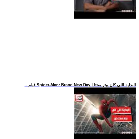
.. فيلم Spider-Man: Brand New Day | البداية اللي كان بيتر محتا