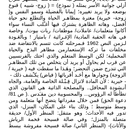
أزلي جوانية الأسر يمثله ( نموذج) = ( زوج- شبيه ) قنوع
بوضعه ولا يريد تغييره؛ إيمانا بالفضيلة وسمو النفس و(
زوجة- خيرية) مغترة بمظاهـر الحياة والتطلع نحو حياة
أفضل، وهاته الظاهرة يشترك فيها أغـْلب النساء سواء
أكانوا متعلمات/ عاملات/ موظفات/ ربات بيوت/. وخاصة
في هاته الحقبة المادية/ الإغـرائية / بامتياز ! وبالعَـودة
لـزمن النص 1962 فـمرحلته كانت تتسم بالانتفاضة ضد
مخلفات ما تركه الإستعمارمن مظاهر البذخ والحياة
المخملية؛ لكن الوسط المتعلم والذي احتك بالفرنسيين
عن قرب لم يحاول أو يريد أن يتخلص من تلك المظاهـر
التي تندرج ضمن التحضر؛ وهَـذا ما سقطت فيه ( خيرية /
الزوجة) وحوارها مع أحَـد أقربائها ( فياض) يكـْشف ذلك -
- خيرية : لأن المادة لاتزال قِـبْـلة الخاصة والعامة، والجاه
أنـشودة المحافل.. والمصلحة الذاتية هي القانون الذي
تطأطأ له الرؤوس... والمحسوبية دين مقـَدس .( ص 81/
دعوة الحق) فمن خلال مفرداتها يتضح أنها متعلمة ومن
وسط متوسط ؛ وذلك بناء على المكان- المنزل- الذي
تدور فيه الأحداث؛ وهو متنقل: المنظر الأول/ حديقة
متصلة بالمنزل؛ وفي صالة فسيحة فخمة الرياش
والأثاث)- (المنظر الثاني/ صالة فسيحة مفروشة ببسط