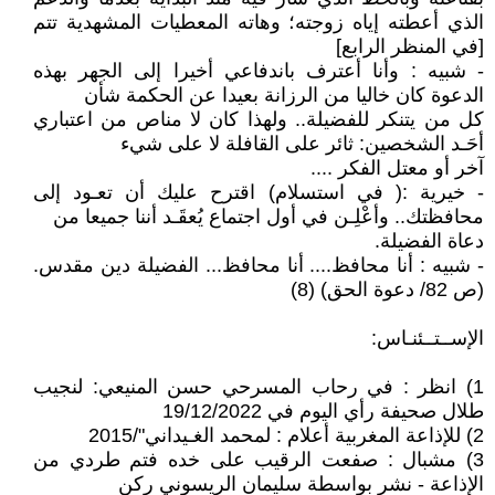
الذي أعطته إياه زوجته؛ وهاته المعطيات المشهدية تتم
[في المنظر الرابع]
- شبيه : وأنا أعترف باندفاعي أخيرا إلى الجهر بهذه
الدعوة كان خاليا من الرزانة بعيدا عن الحكمة شأن
كل من يتنكر للفضيلة.. ولهذا كان لا مناص من اعتباري
أحَـد الشخصين: ثائر على القافلة لا على شيء
آخر أو معتل الفكر ....
- خيرية :( في استسلام) اقترح عليك أن تعـود إلى
محافظتك.. وأعْلِـن في أول اجتماع يُعقَـد أننا جميعا من
دعاة الفضيلة.
- شبيه : أنا محافظ.... أنا محافظ... الفضيلة دين مقدس.
(ص 82/ دعوة الحق) (8)
الإســتــئنـاس:
1) انظر : في رحاب المسرحي حسن المنيعي: لنجيب
طلال صحيفة رأي اليوم في 19/12/2022
2) للإذاعة المغربية أعلام : لمحمد الغـيداني"/2015
3) مشبال : صفعت الرقيب على خده فتم طردي من
الإذاعة - نشر بواسطة سليمان الريسوني ركن