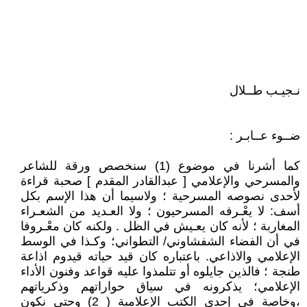
نـجيـب طــلال
ضــوء عــابـر :
كما أشرنا في موضوع (1) سنخصص ورقة للشاعر
والمسرحي والإعلامي [ عبدالقادر المقدم ] صحبة قراءة
لأحدى نصوصه المسرحية ؛ ولاسيما أن هذا الإسم بكل
أسف: لا يعْـرفه المسرحيون ؛ ولا العـديد من الشعـراء
المغاربة ؛ لأنه كان يعـيش في الظل . ولكنه كان معْـروفا
في أن الفضاء الشفشاوني/ التطواني؛ وكـذا في الوسط
الإعلامي والاذاعي. باعتباره كان قيد حياته قيدوم اذاعة
طنجة ؛ فالذين جايلوه أو تتلمذوا عليه قواعد وفنون الأداء
الإعلامي؛ يذكرونه في سياق حواراتهم وذكرياتهم
،وخاصة في إحدى الكتب الإعلامية ( 2) وحتى نكون