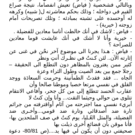
وبالتالي فشخصية ( فياض) تعيش انفصاما، نتيجة صراع
القيم في دواخله ؛ وذلك بحكم معاشرته ل( شبيه) وكرهه
له أوحسده على تشبته بمبادئه ؛ وتلك تصريحات أمام
زوجته ( خيرية) -
- فياض : لاشك في أنك خالطت أناسا معادين للفضيلة .
- خيرية وأنا لا أشك في أنك عايشت قوما معادين
للصراحة ؟
- فياض : هـذا يجرنا الى موضوع آخر نحْن في غنى عن
إثارته الآن.. لئن كـنتُ في نظـرك أنتِ ونظر
كثير ممن يغترون بالمظاهر دون التطلع الى الحقيقة –
رجلا جمع بين بعد الصيت وطول الثراء وعزة
الجاه ... فقد فقدتُ الطمأنينة وحرمت السعادَة ووجد
القلق في نفسي مرتعا خصبا وموطنا صالحا وأن
عقارب الحسد تتطلع إلى من كل جحر، وأفاعي الانتقام
تتلوى من حوالي وحيثما التقت... وأنا وإن كنتُ لا
أبريء نفسي مما اجترحته من آثام أواقترفته من جرائم
تارة ضد أصدقائي وتارة ضد قومي...وأخـرى ضد
الفضيلة، والمثل العُـليا، يوم كنتُ في صف الملحدين بها-
فأنا موقن بأن فضائع أخرى ذيلت بها
صحيفتي دون أن يكون لي فيها يد....(ص 80/81- دعوة