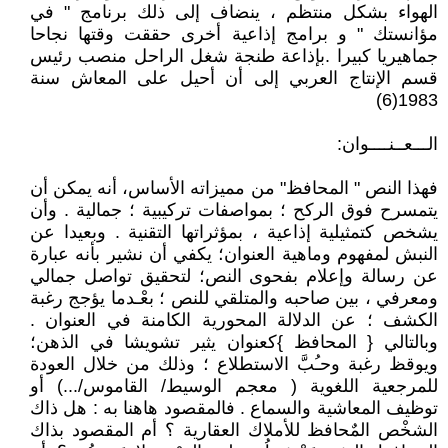
الهواء بشكل منتظم ، ينضاف إلى ذلك برنامج " في
مؤانستك " و برامج إذاعية أخرى حققت وقتها نجاحا
جماهيريا كبيرا .بإذاعة طنجة شغل الراحل منصب رئيس
قسم الإنتاج العربي إلى أن أحيل على المعاش سنة
1983(6)
الـــعــنــــوان:
فهذا النص " المحافظ" من مميزاته الأساس، أنه يمكن أن
يتمسرح فوق الركح ؛ بمواصفات تركيبية ؛ جمالية . وأن
يشخص كتمثيلية إذاعية ، بمؤثراتها التقنية . وبعيدا عن
النبش لمفهوم وماهية العنوان؛ يكفي أن نشير بأنه عبارة
عن رسالة وإعلام بفحوى النص؛ لتحقيق تواصل جمالي
ومعرفي ، بين صاحبه والمتلقي للنص ؛ بعْـدما يؤجج رغبة
الكشف ؛ عن الدلالة المحورية الكامنة في العنوان .
وبالتالي { المحافظ }كعنوان يثير تشويشا في الذهن؛
ويوقظ رغبة وحـُبَّ الاستطلاع ؛ وذلك من خلال العودة
للمرجعية اللغوية ( معجم الوسيط/ القاموس/...) أو
توظيف المعاشية والسماع . فالمقصود هاهنا به : هل ذاك
الشخْص المٌحافظ للأملاك العقارية ؟ أم المقصود بذاك