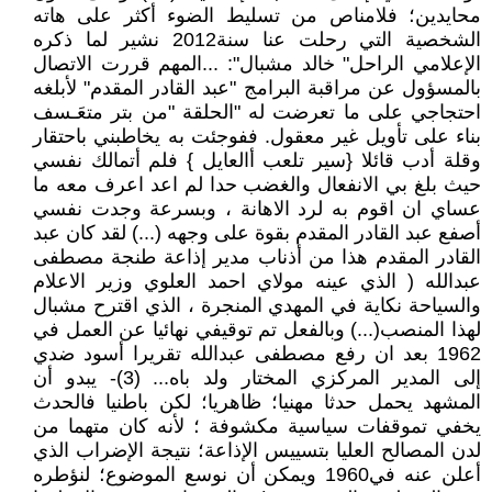
محايدين؛ فلامناص من تسليط الضوء أكثر على هاته
الشخصية التي رحلت عنا سنة2012 نشير لما ذكره
الإعلامي الراحل" خالد مشبال": ...المهم قررت الاتصال
بالمسؤول عن مراقبة البرامج "عبد القادر المقدم" لأبلغه
احتجاجي على ما تعرضت له "الحلقة "من بتر متعَـسف
بناء على تأويل غير معقول. ففوجئت به يخاطبني باحتقار
وقلة أدب قائلا {سير تلعب أالعايل } فلم أتمالك نفسي
حيث بلغ بي الانفعال والغضب حدا لم اعد اعرف معه ما
عساي ان اقوم به لرد الاهانة ، وبسرعة وجدت نفسي
أصفع عبد القادر المقدم بقوة على وجهه (...) لقد كان عبد
القادر المقدم هذا من أذناب مدير إذاعة طنجة مصطفى
عبدالله ( الذي عينه مولاي احمد العلوي وزير الاعلام
والسياحة نكاية في المهدي المنجرة ، الذي اقترح مشبال
لهذا المنصب(...) وبالفعل تم توقيفي نهائيا عن العمل في
1962 بعد ان رفع مصطفى عبدالله تقريرا أسود ضدي
إلى المدير المركزي المختار ولد باه... (3)- يبدو أن
المشهد يحمل حدثا مهنيا؛ ظاهريا؛ لكن باطنيا فالحدث
يخفي تموقفات سياسية مكشوفة ؛ لأنه كان متهما من
لدن المصالح العليا بتسييس الإذاعة؛ نتيجة الإضراب الذي
أعلن عنه في1960 ويمكن أن نوسع الموضوع؛ لنؤطره