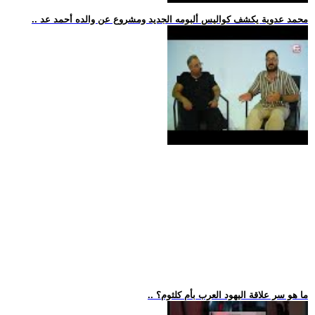
.. محمد عدوية يكشف كواليس ألبومه الجديد ومشروع عن والده أحمد عد
.. ما هو سر علاقة اليهود العرب بأم كلثوم؟