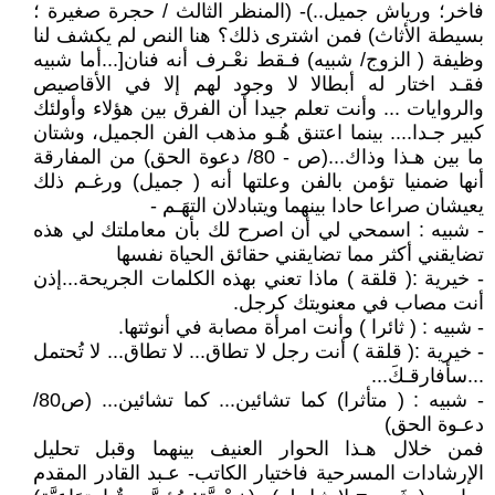
فاخر؛ ورياش جميل..)- (المنظر الثالث / حجرة صغيرة ؛
بسيطة الأثاث) فمن اشترى ذلك؟ هنا النص لم يكشف لنا
وظيفة ( الزوج/ شبيه) فـقط نعْـرف أنه فنان[...أما شبيه
فقـد اختار له أبطالا لا وجود لهم إلا في الأقاصيص
والروايات ... وأنت تعلم جيدا أن الفرق بين هؤلاء وأولئك
كبير جـدا.... بينما اعتنق هُـو مذهب الفن الجميل، وشتان
ما بين هـذا وذاك...(ص - 80/ دعوة الحق) من المفارقة
أنها ضمنيا تؤمن بالفن وعلتها أنه ( جميل) ورغـم ذلك
يعيشان صراعا حادا بينهما ويتبادلان التهَـم -
- شبيه : اسمحي لي أن اصرح لك بأن معاملتك لي هذه
تضايقني أكثر مما تضايقني حقائق الحياة نفسها
- خيرية :( قلقة ) ماذا تعني بهذه الكلمات الجريحة...إذن
أنت مصاب في معنويتك كرجل.
- شبيه : ( ثائرا ) وأنت امرأة مصابة في أنوثتها.
- خيرية :( قلقة ) أنت رجل لا تطاق... لا تطاق... لا تُحتمل
...سأفارقـكَ...
- شبيه : ( متأثرا) كما تشائين... كما تشائين... (ص80/
دعـوة الحق)
فمن خلال هـذا الحوار العنيف بينهما وقبل تحليل
الإرشادات المسرحية فاختيار الكاتب- عـبد القادر المقدم