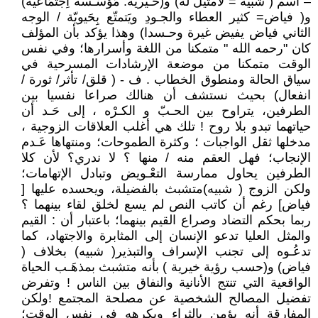
– اسم ( شَبيه = لامثيل له) و(خـيْريَّة: مُؤسَّـسةٌ اِجتمَاعيَّة)
و( فياض= كثير العطاء والجـودِ ويَتمتّع بِحَيويّة / الوجه
الثاني فياض يفيض غيرة وحـسدا) وهذا يؤكد بأن المؤلف
كان "رحمه الله " متمكنا من اللغة وأسرارها؛ وفي نفس
الوقت متمكنا من موضعة الإرشادات المسرحية في
سياق الحالة ومنطوق الخطاب . ف - ( قلق/ تأثر/ ثورة /
انفعال) بحيث نستشف أن هنالك صراعا نفسيا بين
الطرفين، يتراوح بين الحـبّ و الكـرْه ، إلى حَـد أن
حياتهما تبدو بلا روح ! تلك هي أغلب العلاقات الزوجية ،
مدخلها ثقل الواجبات ؛ وكثرة الطموحات؛ ومنتهاها عَـدم
الإنجاب؛ فهل العقم منه / منها ؟ لا ندري؟ لأن كلا
الطرفين يحاول ممارسة التعْـويض وتبادل الإتهامات؛
ولكن الزوج ( شبيه)متشبث بالفضيلة، ويحسده عليها [
فياض] رغم أن كاتب النص لم يسع لخلق لقاء بينهما ؟
ربما بحكم التضاد وصراع القيم بينهما؛ باعتبار أن : القيم
والمثل العليا تدعو الإنسان إلى المثابرة والاجتهاد، كما
تدعُـوه إلى تجنب الإسراف والتبذير( شبيه) بخلاف (
فياض) و(حسب رؤية خيرية ) بأنه متشبث بمذهَـب الحياة
الواقعية التي تنتج الأنانية والنفاق بين الناس ! وتفرض
تفضيل المصالح الشخصية عن مصلحة المجتمع !ولكن
المفارقة أنه يؤمن بالثراء ويكرهه في نفس الوقت؛