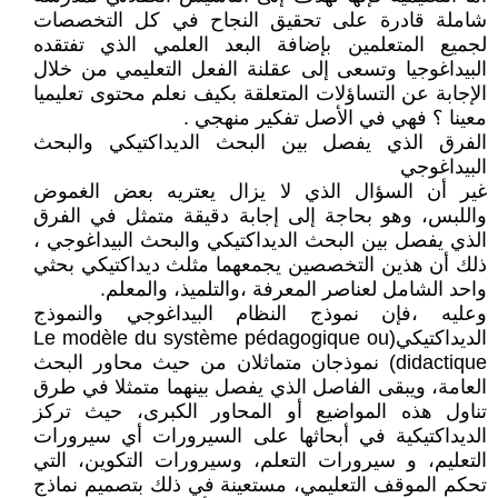
شاملة قادرة على تحقيق النجاح في كل التخصصات
لجميع المتعلمين بإضافة البعد العلمي الذي تفتقده
البيداغوجيا وتسعى إلى عقلنة الفعل التعليمي من خلال
الإجابة عن التساؤلات المتعلقة بكيف نعلم محتوى تعليميا
معينا ؟ فهي في الأصل تفكير منهجي .
الفرق الذي يفصل بين البحث الديداكتيكي والبحث
البيداغوجي
غير أن السؤال الذي لا يزال يعتريه بعض الغموض
واللبس، وهو بحاجة إلى إجابة دقيقة متمثل في الفرق
الذي يفصل بين البحث الديداكتيكي والبحث البيداغوجي ،
ذلك أن هذين التخصصين يجمعهما مثلث ديداكتيكي بحثي
واحد الشامل لعناصر المعرفة ،والتلميذ، والمعلم.
وعليه ،فإن نموذج النظام البيداغوجي والنموذج
الديداكتيكي(Le modèle du système pédagogique ou
didactique) نموذجان متماثلان من حيث محاور البحث
العامة، ويبقى الفاصل الذي يفصل بينهما متمثلا في طرق
تناول هذه المواضيع أو المحاور الكبرى، حيث تركز
الديداكتيكية في أبحاثها على السيرورات أي سيرورات
التعليم، و سيرورات التعلم، وسيرورات التكوين، التي
تحكم الموقف التعليمي، مستعينة في ذلك بتصميم نماذج