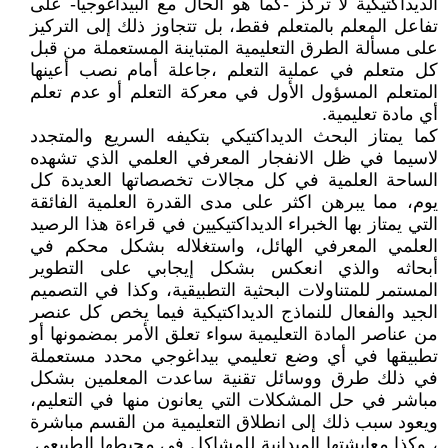
الديداكتيكية لا تركز -كما هو الحال مع البيداغوجيا- على
تفاعل المعلم بالمتعلم فقط، بل تتجاوز ذلك إلى التركيز
على مسألة الطرق التعليمية المتباينة المستعملة من قبل
كل متعلم في عملية التعلم ،جاعلة أمام نصب أعينها
المتعلم المسؤول الأول في معركة التعلم أو عدم تعلم
أي مادة تعليمية.
كما يمتاز البحث الديداكتيكي بتكيفه السريع والمتجدد
لاسيما في ظل الانفجار المعرفي العلمي الذي تشهده
الساحة العلمية في كل مجالات تخصصاتها العديدة كل
يوم، مما يبرهن اكثر على مدى القدرة العلمية الفائقة
التي يمتاز بها الخبراء الديداكتيكيين في قراءة هذا الرصيد
العلمي المعرفي الهائل، واستغلاله بشكل محكم في
أبحاثه والذي انعكس بشكل إيجابي على التطوير
المستمر للمتناولات البحثية التطبيقية، وكذا في التصميم
الجيد والفعال للنماذج الديداكتيكية فيما يخص كل عنصر
من عناصر المادة التعليمية سواء تعلق الأمر بمضمونها أو
تطبيقها في أي وضع تعليمي بيداغوجي محدد مستعملة
في ذلك طرق ووسائل تقنية ساعدت المعلمين بشكل
مباشر في حل المشكلات التي يعانون منها في التعليم،
ويعود سبب ذلك إلى انطلاق التعليمية من القسم مباشرة
، وكذا معايشتها الميدانية للمشاكل في محيطها الطبيعي.