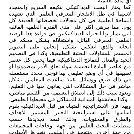
أي مادة تعليمية.
كما يمتاز البحث الديداكتيكي بتكيفه السريع والمتجدد
لاسيما في ظل الانفجار المعرفي العلمي الذي تشهده
الساحة العلمية في كل مجالات تخصصاتها العديدة كل
يوم، مما يبرهن اكثر على مدى القدرة العلمية الفائقة
التي يمتاز بها الخبراء الديداكتيكيين في قراءة هذا الرصيد
العلمي المعرفي الهائل، واستغلاله بشكل محكم في
أبحاثه والذي انعكس بشكل إيجابي على التطوير
المستمر للمتناولات البحثية التطبيقية، وكذا في التصميم
الجيد والفعال للنماذج الديداكتيكية فيما يخص كل عنصر
من عناصر المادة التعليمية سواء تعلق الأمر بمضمونها أو
تطبيقها في أي وضع تعليمي بيداغوجي محدد مستعملة
في ذلك طرق ووسائل تقنية ساعدت المعلمين بشكل
مباشر في حل المشكلات التي يعانون منها في التعليم،
ويعود سبب ذلك إلى انطلاق التعليمية من القسم مباشرة
، وكذا معايشتها الميدانية للمشاكل في محيطها الطبيعي.
وبهذا فإن الاستراتيجية المتبناة من قبل الديداكتيكية يقوم
أساسها على استراتيجية التغيير المستمر للأهداف
والطرق والمحتويات، وذلك قصد تجديدها حسب
متطلبات البحث العلمي من جهة، وحاجات المجتمعات
من جهة أخرى، منتهجة في أسلوب تغييرها الأسلوب