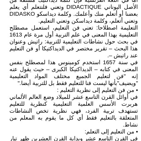
أما في اللغة الفرنسية فإن كلمة ديداكتيك مشتقة من
الأصل اليوناني DIDACTIQUE وتعني فلنتعلم أي يعلم
بعضنا أو أتعلم منك وأعلمك. وكلمة ديداسكو DIDASKO
وتعني أتعلم، وكلمة ديداسكن وتعني التعليم.
التعليمة اصطلاحا: تعني فن التعليم، استعمل مصطلح
التعليمية بهذا المعنى في علم التربية أول مرة عام 1613
في بحث حول نشاطات التعليمية للتربية: راتيش وعنوان
هذا البحث – تقرير مختصر في الديداكتيكا أو فن التعليم
عند راتيش –.
في سنة 1657 استخدم كومينوس هذا لمصطلح بنفس
المعنى في كتابه – الديداكتيكا الكبرى – حيث يقول عنه
إنه "فن لتعليم الجميع مختلف المواد التعليمية
"ويضيف"بأنها ليست فنا للتعليم فقط بل للتربية أيضا."
• من فن التعليم إلى نظرية التعليم :
في أوائل القرن التاسع عشر للميلاد وضع العالم الألماني
هربرت الأسس العلمية التعليمية كنظرية للتعليم
تستهدف تربية الفرد، فهي نظرية تخص النشاطات
المتعلقة بالتعليم فقط أي كل ما يقوم به المعلم من
نشاط.
• من التعليم إلى التعلم:
في القرن التاسع عشر وبداية القرن العشرين ظهر تيار