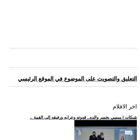
التعليق والتصويت على الموضوع في الموقع الرئيسي
اخر الافلام
.. شبكات | ميسي يخسر والده.. قدوته وعرابه ورفيقه إلى القمة