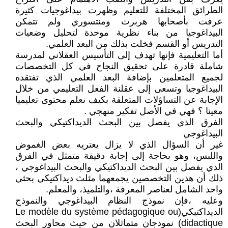
الطرائق المختلفة للتعليم وظهرت بيداغوجيات كثيرة
عرفت بأصحابها هربرت ومنتسوري ولم تتمكن
البيداغوجيا من بناء نظرية موحدة لتحليل وضعيات
التدريس أو القسم فخلت بذلك من البعد العلمي.
أما التعليمية فإنها تهدف إلى التأسيس العقلاني لمدرسة
شاملة قادرة على تحقيق النجاح في كل التخصصات
لجميع المتعلمين بإضافة البعد العلمي الذي تفتقده
البيداغوجيا وتسعى إلى عقلنة الفعل التعليمي من خلال
الإجابة عن التساؤلات المتعلقة بكيف نعلم محتوى تعليميا
معينا ؟ فهي في الأصل تفكير منهجي .
الفرق الذي يفصل بين البحث الديداكتيكي والبحث
البيداغوجي
غير أن السؤال الذي لا يزال يعتريه بعض الغموض
واللبس، وهو بحاجة إلى إجابة دقيقة متمثل في الفرق
الذي يفصل بين البحث الديداكتيكي والبحث البيداغوجي ،
ذلك أن هذين التخصصين يجمعهما مثلث ديداكتيكي بحثي
واحد الشامل لعناصر المعرفة ،والتلميذ، والمعلم.
وعليه ،فإن نموذج النظام البيداغوجي والنموذج
الديداكتيكي(Le modèle du système pédagogique ou
didactique) نموذجان متماثلان من حيث محاور البحث