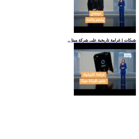
.. شبكات | غرامة تاريخية على شركة ميتا