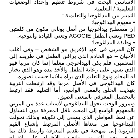
الأساسي البحث في شروط تنظيم وإعداد الوضعيات
التعليمية / التعلمية.
التمييز بين البيداغوجيا والتعليمية :
• مفهوم البيداغوجيا:
إن مصطلح بيداغوجيا من أصل يوناني مكون من كلمتين
PED وتعني الطفل AGOGIE وتعني القيادة والتوجيه.
• وظيفة البيداغوجيا:
كان المربي في عهد الإغريق هو الشخص – وفي أغلب
الأحيان – هو الخادم الذي يرافق الطفل في طريقه إلى
المعلمين، فلم يكن البيداغوجي معلما إنما كان مربيا فهو
الذي يسهر على رعاية الطفل والأخذ بيده وهو الذي يختار
له المعلم ونوع التعليم الذي يراه ملائما حسب تصوره.
كان البيداغوجي في الأصل مربيا وقد ارتبطت التربية
بتهذيب الخلق بالمعنى الواسع، أما التعليم فقد ارتبط
بالتحصيل المعرفي بالمعنى الضيق.
وبمرور الوقت تحول البيداغوجي لأسباب عدة من المربي
بالمفهوم الواسع إلى المعلم ناقل المعرفة دون التساؤل
عن نمط المواطن الذي يسعى إلى تكوينه وبذلك تحولت
البيداغوجيا من معناها الأصلي المرتبط بإشباع القيم
التربوية إلى منهجية في تقديم المعرفة وارتبط ذلك بما
يعرف بفن التدريس وانصب الاهتمام على اقتراح