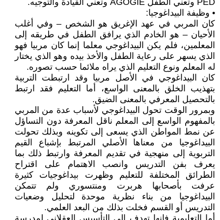
PED وتعني الطفل AGOGIE وتعني القيادة والتوجيه.
• وظيفة البيداغوجيا:
كان المربي في عهد الإغريق هو الشخص – وفي أغلب
الأحيان – هو الخادم الذي يرافق الطفل في طريقه إلى
المعلمين، فلم يكن البيداغوجي معلما إنما كان مربيا فهو
الذي يسهر على رعاية الطفل والأخذ بيده وهو الذي يختار
له المعلم ونوع التعليم الذي يراه ملائما حسب تصوره.
كان البيداغوجي في الأصل مربيا وقد ارتبطت التربية
بتهذيب الخلق بالمعنى الواسع، أما التعليم فقد ارتبط
بالتحصيل المعرفي بالمعنى الضيق.
وبمرور الوقت تحول البيداغوجي لأسباب عدة من المربي
بالمفهوم الواسع إلى المعلم ناقل المعرفة دون التساؤل
عن نمط المواطن الذي يسعى إلى تكوينه وبذلك تحولت
البيداغوجيا من معناها الأصلي المرتبط بإشباع القيم
التربوية إلى منهجية في تقديم المعرفة وارتبط ذلك بما
يعرف بفن التدريس وانصب الاهتمام على اقتراح
الطرائق المختلفة للتعليم وظهرت بيداغوجيات كثيرة
عرفت بأصحابها هربرت ومنتسوري ولم تتمكن
البيداغوجيا من بناء نظرية موحدة لتحليل وضعيات
التدريس أو القسم فخلت بذلك من البعد العلمي.
أما التعليمية فإنها تهدف إلى التأسيس العقلاني لمدرسة