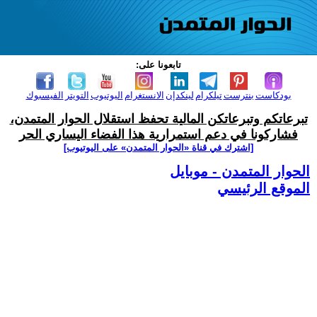
تابعونا على:
بودكاست
بنترست
تيلكرام
لينكدإن
الانستغرام
اليوتيوب
التويتر
الفيسبوك
تبرعاتكم وتبرعاتكن المالية تحفظ استقلال الحوار المتمدن،
فشاركونا في دعم استمرارية هذا الفضاء اليساري الحر
[اشترك في قناة ‫«الحوار المتمدن» على اليوتيوب]
الحوار المتمدن - موبايل
الموقع الرئيسي