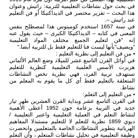
في بحث حول نشاطات التعليمية للتربية: راتيش وعنوان
هذا البحث – تقرير مختصر في الديداكتيكا أو فن التعليم
عند راتيش –.
في سنة 1657 استخدم كومينوس هذا لمصطلح بنفس
المعنى في كتابه – الديداكتيكا الكبرى – حيث يقول عنه
إنه "فن لتعليم الجميع مختلف المواد التعليمية
"ويضيف"بأنها ليست فنا للتعليم فقط بل للتربية أيضا."
• من فن التعليم إلى نظرية التعليم :
في أوائل القرن التاسع عشر للميلاد وضع العالم الألماني
هربرت الأسس العلمية التعليمية كنظرية للتعليم
تستهدف تربية الفرد، فهي نظرية تخص النشاطات
المتعلقة بالتعليم فقط أي كل ما يقوم به المعلم من
نشاط.
• من التعليم إلى التعلم:
في القرن التاسع عشر وبداية القرن العشرين ظهر تيار
جديد في التربية بزعامة جون 1952 أعطى الأهمية
لنشاط التعلم في العملية التعليمية واعتبر التعليمية /
ديوي 1859 نظرية للتعلم لا للتعليم مستبدلا المفاهيم
الهرباتية بتطوير النشاطات الخاصة بالمتعلمين وانحصرت
وظيفة التعليمية في تحليل نشاطات المتعلم ، وأن التعلم