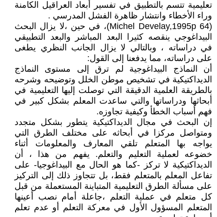
تعليمية تتسم بالتطبيق في تفسير أبعاد العراقيل الكامنة
وراء الأخطاء وانتشار ظاهرة الفشل المدرسي .
(Michel Develay,1995p 64)، في حين ،لا يزال البحث
البيداغوجي ينقصه كثيرا البعد المباشر والبعد التطبيقي
في دراساته ، وبالتالي لا يزال الجانب النظري يطغى
على دراساته، مما يدفعنا إلى القول:
أن النماذج البيداغوجية لم ترق إلى مستوى النماذج
الديداكتيكية في تشخيص موطن الخلل وتوضيحه وشرحه
بالطريقة العلمية الدقيقة التي توصلت إليها التعليمية في
أبحاثها ودراساتها والتي ساعدت المعلم بشكل كبير في
فهم أسباب الخطأ وكيفية تجاوزه.
إن البحث في مجال الديداكتيكية يتطور بشكل متجدد
ومتواصل مركزا في أبحاثه على مختلف الطرق التي
يواجه بها المتعلم تلقي المعارف والمعلومات أثناء
خضوعه لعملية التعليم والتعلم. يفهم من هذا ، أن
الديداكتيكية لا تركز -كما هو الحال مع البيداغوجيا- على
تفاعل المعلم بالمتعلم فقط، بل تتجاوز ذلك إلى التركيز
على مسألة الطرق التعليمية المتباينة المستعملة من قبل
كل متعلم في عملية التعلم ،جاعلة أمام نصب أعينها
المتعلم المسؤول الأول في معركة التعلم أو عدم تعلم