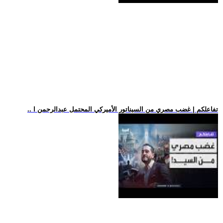
.. تفاعلكم | غضب مصري من السيناتور الأميركي المحتمل عبدالرحمن ا