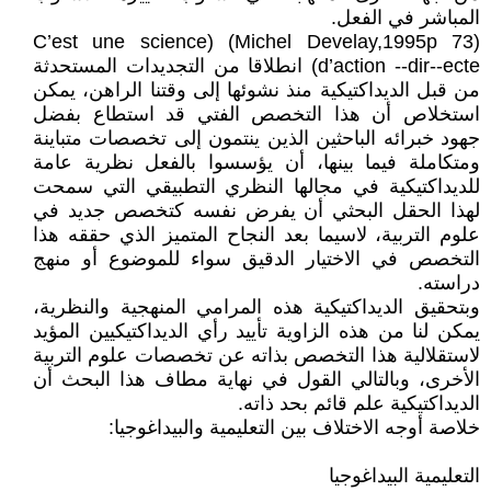
المباشر في الفعل.
(Michel Develay,1995p 73) (C’est une science
d’action --dir--ecte) انطلاقا من التجديدات المستحدثة
من قبل الديداكتيكية منذ نشوئها إلى وقتنا الراهن، يمكن
استخلاص أن هذا التخصص الفتي قد استطاع بفضل
جهود خبرائه الباحثين الذين ينتمون إلى تخصصات متباينة
ومتكاملة فيما بينها، أن يؤسسوا بالفعل نظرية عامة
للديداكتيكية في مجالها النظري التطبيقي التي سمحت
لهذا الحقل البحثي أن يفرض نفسه كتخصص جديد في
علوم التربية، لاسيما بعد النجاح المتميز الذي حققه هذا
التخصص في الاختيار الدقيق سواء للموضوع أو منهج
دراسته.
وبتحقيق الديداكتيكية هذه المرامي المنهجية والنظرية،
يمكن لنا من هذه الزاوية تأييد رأي الديداكتيكيين المؤيد
لاستقلالية هذا التخصص بذاته عن تخصصات علوم التربية
الأخرى، وبالتالي القول في نهاية مطاف هذا البحث أن
الديداكتيكية علم قائم بحد ذاته.
خلاصة أوجه الاختلاف بين التعليمية والبيداغوجيا:
التعليمية البيداغوجيا