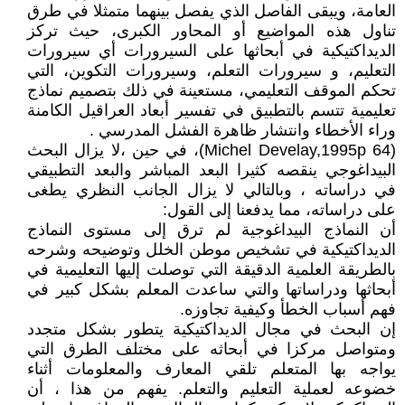
العامة، ويبقى الفاصل الذي يفصل بينهما متمثلا في طرق
تناول هذه المواضيع أو المحاور الكبرى، حيث تركز
الديداكتيكية في أبحاثها على السيرورات أي سيرورات
التعليم، و سيرورات التعلم، وسيرورات التكوين، التي
تحكم الموقف التعليمي، مستعينة في ذلك بتصميم نماذج
تعليمية تتسم بالتطبيق في تفسير أبعاد العراقيل الكامنة
وراء الأخطاء وانتشار ظاهرة الفشل المدرسي .
(Michel Develay,1995p 64)، في حين ،لا يزال البحث
البيداغوجي ينقصه كثيرا البعد المباشر والبعد التطبيقي
في دراساته ، وبالتالي لا يزال الجانب النظري يطغى
على دراساته، مما يدفعنا إلى القول:
أن النماذج البيداغوجية لم ترق إلى مستوى النماذج
الديداكتيكية في تشخيص موطن الخلل وتوضيحه وشرحه
بالطريقة العلمية الدقيقة التي توصلت إليها التعليمية في
أبحاثها ودراساتها والتي ساعدت المعلم بشكل كبير في
فهم أسباب الخطأ وكيفية تجاوزه.
إن البحث في مجال الديداكتيكية يتطور بشكل متجدد
ومتواصل مركزا في أبحاثه على مختلف الطرق التي
يواجه بها المتعلم تلقي المعارف والمعلومات أثناء
خضوعه لعملية التعليم والتعلم. يفهم من هذا ، أن