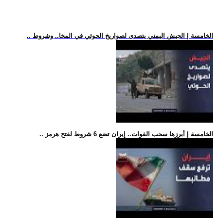
.. الخامسة | الجيش اليمني يتصدى لصواريخ الحوثي في المخا.. وشروط
.. الخامسة | أبرزها سحب القوات.. إيران تضع 6 شروط لفتح هرمز