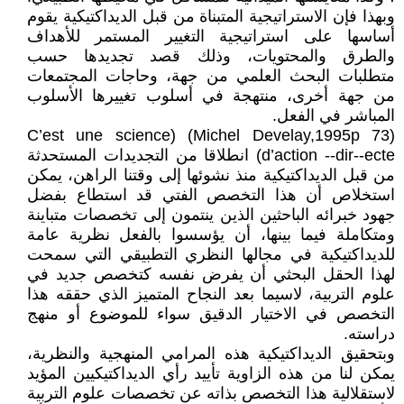
وبهذا فإن الاستراتيجية المتبناة من قبل الديداكتيكية يقوم
أساسها على استراتيجية التغيير المستمر للأهداف
والطرق والمحتويات، وذلك قصد تجديدها حسب
متطلبات البحث العلمي من جهة، وحاجات المجتمعات
من جهة أخرى، منتهجة في أسلوب تغييرها الأسلوب
المباشر في الفعل.
(Michel Develay,1995p 73) (C’est une science
d’action --dir--ecte) انطلاقا من التجديدات المستحدثة
من قبل الديداكتيكية منذ نشوئها إلى وقتنا الراهن، يمكن
استخلاص أن هذا التخصص الفتي قد استطاع بفضل
جهود خبرائه الباحثين الذين ينتمون إلى تخصصات متباينة
ومتكاملة فيما بينها، أن يؤسسوا بالفعل نظرية عامة
للديداكتيكية في مجالها النظري التطبيقي التي سمحت
لهذا الحقل البحثي أن يفرض نفسه كتخصص جديد في
علوم التربية، لاسيما بعد النجاح المتميز الذي حققه هذا
التخصص في الاختيار الدقيق سواء للموضوع أو منهج
دراسته.
وبتحقيق الديداكتيكية هذه المرامي المنهجية والنظرية،
يمكن لنا من هذه الزاوية تأييد رأي الديداكتيكيين المؤيد
لاستقلالية هذا التخصص بذاته عن تخصصات علوم التربية