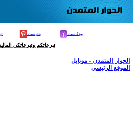
بودكاست
بنترست
تي
تبرعاتكم وتبرعاتكن المال
الحوار المتمدن - موبايل
الموقع الرئيسي