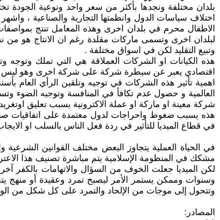
بلدان مختلفة ونجدها بأكثر من سعر واحد ونوعية الجودة ت
اختلاف سياسات الدول وانظمتها التجارية والصناعية ، واشهر
الاطفال محرم في بلدان اخرى وهذه المعامل تنتج بمواصفات 
لبلدان اخرى وتسمى ماركات مقلدة رغم ان الانتاج هو من نفس
وتبيع التقليد لكن في اسواق مختلفة .
هذه الكيانات او الشركات العملاقة هي التي تملك وتوجه 
اقتصادي يعبر عن سيطرة شركة على شركة اخرى وهو ليس اند
اهمية تأثير هذه الشركات في توجيه وتلقين الرأي العام بأ
العالمية و حصول عدم تكافأ في المنافسة وتوجيه الضوء وتس
شركة معينة او ماركة او عملة الاكترونية بسبب تعليق اوتغ
هذه يسبب ضغوط واحراجات لدول معتمدة على اتفاقيات صناعية
في قطاع الميديا للتأثير في ردة فعل الناس بالسلب او الايج
في الحياة العملية يتجاوز البعض مختلف القوانين الشرعية و
مشكك في المنظومة الإسلامية يتم مباشرة تصنيف هذا الاعتر
لكن الميديا جعلت الخوف من السؤال والاتهامات بالكفر آخر 
وسنوات وممكن يستمر الأمر ليصبح تمرد وعقيدة أو منهج يت
وتتحول إلى موجات من الإلحاد والتمرد على كل شكل من الوصاي
المصادر: