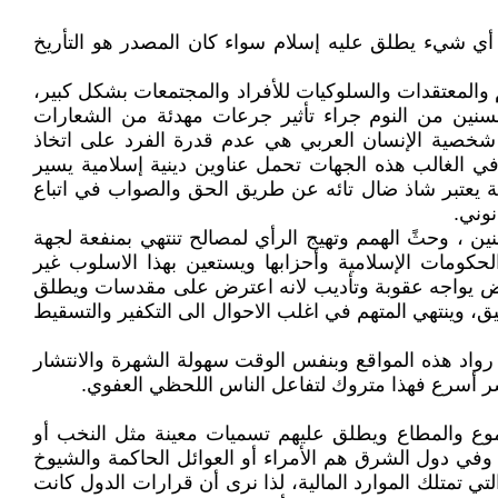
و أي شيء يطلق عليه إسلام سواء كان المصدر هو التأريخ
يم والمعتقدات والسلوكيات للأفراد والمجتمعات بشكل كبير،
سنين من النوم جراء تأثير جرعات مهدئة من الشعارات
شخصية الإنسان العربي هي عدم قدرة الفرد على اتخاذ
ي الغالب هذه الجهات تحمل عناوين دينية إسلامية يسير
ة يعتبر شاذ ضال تائه عن طريق الحق والصواب في اتباع
نوني.
 ، وحثً الهمم وتهيج الرأي لمصالح تنتهي بمنفعة لجهة
حكومات الإسلامية وأحزابها ويستعين بهذا الاسلوب غير
رض يواجه عقوبة وتأديب لانه اعترض على مقدسات ويطلق
ق، وينتهي المتهم في اغلب الاحوال الى التكفير والتسقيط
واد هذه المواقع وبنفس الوقت سهولة الشهرة والانتشار
شر أسرع فهذا متروك لتفاعل الناس اللحظي العفوي.
موع والمطاع ويطلق عليهم تسميات معينة مثل النخب أو
 وفي دول الشرق هم الأمراء أو العوائل الحاكمة والشيوخ
التي تمتلك الموارد المالية، لذا نرى أن قرارات الدول كانت