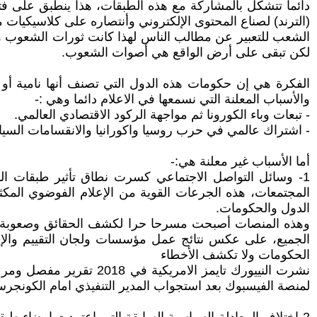
دائما تتشكل بالمشاركة مع هذه الطبقات، هذا ينطبق على ف
(الترند) لصناع المحتوى الإلكتروني وأنتصاره على كلاسيكيات
الشعب للتعبير عن مطالب الناس لهذا كانت ثورات الشعوب هي
لكن تبقى على أرض الواقع هي أصوات الشعوب.
الفكرة هي إن حكومات هذه الدول التي تصنف أنها نامية أو ف
والأسباب المعلنة التي نسمعها في الاعلام دائما وهي :-
- تبعات وباء الكورونا ثم مواجهة الركود الاقتصادي العالمي.
- اشتراك عالمي في حرب روسيا واكورانيا والانقسامات السيا
أما الأسباب غير معلنة هي:-
1- وسائل التواصل الاجتماعي كسرت نطاق تأثير طبقات ا
المجتمعات، هذه الجرعات القوية من الإعلام الفوضوي الم
الدول والحكومات.
وهذه المنصات أصبحت مسرحا حرا لكشف الحقائق وصعوبة تغطي
الجميع، على عكس نتائج عمل مؤسسات ولجان التقييم والإحصا
الحكومات ولا تكشف الأخطاء
نشرت النييورك تايمز ال
لمنصة الفيسبوك بعد استجواب المدير التنفيذي امام الكونجرس 