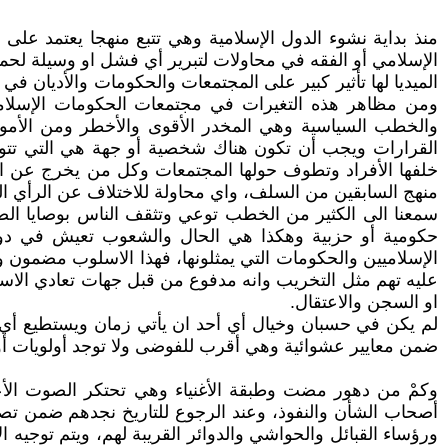
منذ بداية نشوء الدول الإسلامية وهي تتبع منهجا يعتمد على
الإسلامي أو الفقه في محاولات لتبرير أي فشل او وسيلة لحم
الميديا لها تأثير كبير على المجتمعات والحكومات والأديان في
ومن مظاهر هذه التغيرات في مجتمعات الحكومات الإسلامية
والخطب السياسية وهي المخدر الأقوى والأخطر ومن الأمو
القرارات ويجب أن تكون هناك شخصية أو جهة هي التي تتولى
خلفها الأفراد وتطوف حولها المجتمعات وكل من يخرج عن الم
منهج السابقين من السلف، واي محاولة للاختلاف عن الرأي الع
سمعنا الى الكثير من الخطب توعي وتثقف الناس بوصايا الص
حكومية أو حزبية وهكذا هي الحال والشعوب تعيش في دوامة م
الإسلاميين والحكومات التي يمثلونها، فهذا الاسلوب مضم
عليه تهم مثل التخريب وانه مدفوع من قبل جهات تعادي الاسلام
او السجن والاعتقال.
لم يكن في حسبان وخيال أي أحد ان يأتي زمان ويستطيع أي 
ضمن معايير عشوائية وهي أقرب للفوضى ولا توجد أولويات أو 
وكمْ من دهور مضت وطبقة الأغنياء وهي تحتكر الصوت الأع
أصحاب الشأن والنفوذ، وعند الرجوع للتاريخ نجدهم ضمن تصنيف
ورؤساء القبائل والحواشي والدوائر القريبة لهم، ويتم توجيه ال