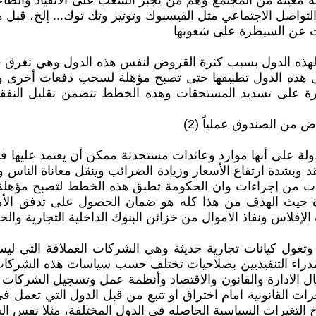
قة معينة من المجتمع وهم من يجبر الشعب على الانقياد والطاع
التواصل الاجتماعي مثل الفيسبوك وتوتير وتك توك... إلخ، قبل 
ت عن السيطرة على شعوبها
هذه الدول بسبب كثرة القروض لنفس هذه الدول وهي تغرق في 
ى هذه الدول تطبيقها حتى تصبح مؤهلة لسحب دفعات أخرى و
رة على تسديد المستحقات وهذه الخطط تتضمن تقليل النفقات
 من الصندوق عملياً (2)
 على أنها موارد وعائدات مستحدثة ممكن أن يعتمد عليها في 
د وبشدة ارتفاع الأسعار وزيادة الضرائب وينقل معاناة الناس و
حكومات من إجراءات وان الحكومة تطبق هذه الخطط لتصبح مؤ
حيث الهدف من هذا كله هو ضمان الحصول على تدفق الأموال
فلاس ونفاذ الاموال من خزائن البنوك الداخلية التجارية والح
 وتغول كيانات تجارية حديثة وهي الشركات العملاقة التي ل
مدراء التنفيذيين بصلاحيات تختلف حسب سياسات هذه الشركات
لادارة والقانون والاقتصاد وأنظمة عمل وتسجيل الشركات ال
ت القانونية امام اختراق او تتبع من قبل الدول التي تعمل في
خ التغيرات السياسية الحاصله في الدول المختلفة، مثلا نفس ا