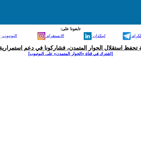
تابعونا على:
لكرام
لينكدإن
الانستغرام
اليوتيوب
ية تحفظ استقلال الحوار المتمدن، فشاركونا في دعم استمرارية 
[اشترك في قناة ‫«الحوار المتمدن» على اليوتيوب]