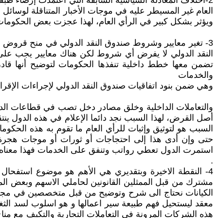
2-اختلاف المعادلة السياسية السابقة التي اعتمدت إرضاء طب
العام غير المسيطر عليه في موجات الأخبار المتناقلة لوسائل 
ويؤثر بشكل كبير في الرأي العام، لهذا عجزت بعض الحكوما
3- تغير معايير وشروط صندوق النقد الدولي في منح قروض ل
النقد الدولي لا يفرض أي شروط لكن هناك معايير يجب عل
تضمن معها خطط داخلية تنفذها الحكومات لتوضيح أنها قاد
والخدمات
وهي ضمن بنود اتفاقيات صندوق النقد الدولي لإجراءات الإقراض
والتعاملات الداخلية وخلق مصادر دخل تصب في قطاعات الدولة
أصل القرض، لهذا السبب نجد دائما الإعلام في هذه الدول ينتق
السبب هو لتوثيق وإثبات للرأي العام ما تقوم به هذه ال
حتى وإن أدى هذا إلى احتجاجات أو ثورات أو موجات هجرة 
استمرت الدول تعطي رواتب وتنفق على الخدمات فهذا معناه الإ
.
4- النقطة الاخيرة وبتقديري هي الأهم هو موضوع استفحال
مشترك من قبل الممثلين القانونين لحاملي الاسهم وبعض ال
الكيانات نحتاج الى شرح وتوضيح من قبل متخصصين في مجال ا
معقد ليستحيل فهم طبيعة سير اعمالها و هو اسلوب لسد الثغرا
هذه الشركات المرونة في التعاملات التجارية والتكيف مع منا