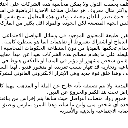
ختلف بحسب الدول ولا يمكن محاسبة هذه الشركات على اختلاف
 واكثر مثال معروف هو معامل صناعة الاحذية الرياضية في اسي
جيدة تصدر لبلدان معينة ، ونفس هذه المعامل تتنتج نفس الم
 الجهة المصنعة لكن الجودة والمواد اقل بكثير من الماركة 
وتقرر طبيعة المحتوى الموجود في وسائل التواصل الاجتماع
ماج او اشتراك بشروط او تفاهمات انما هو سيطرة كاملة .
ستخدام تحكمها بالميديا من دون استطاعة الحكومات المحاسبة
ليطه على ما يخدم مصالح هذه الشركات بعيدا عن مبدأ معايير
ريدة من شخص مشهور او مؤثر في الميديا او بالعكس هبوط في 
 وتجارية قد تنهار بسبب تغريدة او منشور فديو ، لهذا السب
اب ، وهذا خلق قوة جديد وهي الابتزاز الالكتروني القانوني ل
المدنية ولا يتم تصنيفه بأنه خارج عن الملة أو المذهب مهما
اض تحت بند الكفر والخروج عن الدين،
هموم رواد منصات التواصل حيث سابقا يتم إخراس من يناقش فور
خذه أي شخص متى واين ما شاء، وهذا التمرد يمارس ويطبق ع
ة الاجتماعية والدينية والأسرية