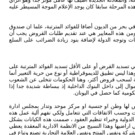
ة، والمعادلة الجديدة أضيف لها عامل مؤثر جدا وهو الرأي
هذه المرحلة سابقا كان يوجد الإعلام الموجة المسيطر عليه
بحر من الديون أضافا للفوائد المترتبة، علما ان صندوق
من هذه المعايير هي عند تقديم طلبات القروض يجب أن
 وتوجه الدولة لإضافة بنود زيادة الضرائب على السلع
تسديد القرض أو على الأقل تسديد الفوائد المترتبة على
هذا ليس تطبيق للديموقراطية أو نوع من حرية التعبير أنما
هلة لسحب قروض أكثر، وهنا الحكومات تتخلى عن الشعوب
 إلى داخل البنوك الداخلية إذ ببساطة شديدة جدا إذا
كومية كما حصل في اليونان.
يس لها وطن او جنسية او مركز موحد وتدار بمجلس ادارة
 وحسب الاتفاقات التي تتعامل ولكي نفهم ألية عمل هذه
دولية وخبراء تنظيم العقود ، صممت هذه الكيانات بشكل
 اراضيها وهذا النسيج من الانظمة الادارية المعقدة يعطي
لشركة ونفس المنتج ونفس العلامة التجارية تصنع وتباع في