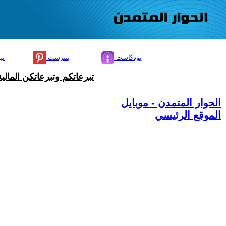
بودكاست
بنترست
تي
تبرعاتكم وتبرعاتكن المال
الحوار المتمدن - موبايل
الموقع الرئيسي