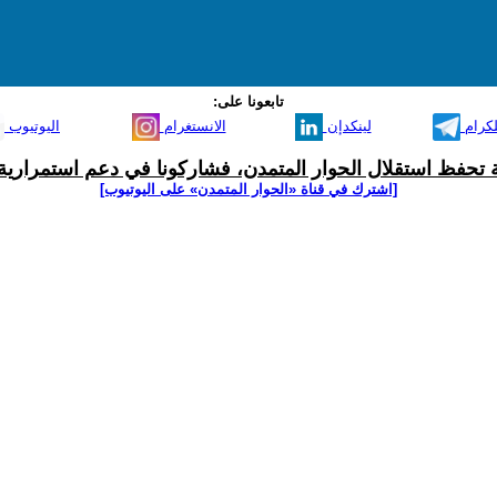
تابعونا على:
لكرام
لينكدإن
الانستغرام
اليوتيوب
ية تحفظ استقلال الحوار المتمدن، فشاركونا في دعم استمرارية 
[اشترك في قناة ‫«الحوار المتمدن» على اليوتيوب]