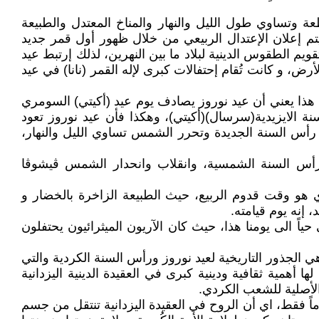
عة وتساوي طول الليل والنهار والمناخ المعتدل والطبيعة
 يتم إعلان الإعتدال الربيعي من خلال ظهور أول قمر جديد
م الطقوس الدينية لبلاد ما بين النهرين، لذلك إرتبط عيد
يل (Ninlil)، سيّد و سيدة الهواء، حيث كان خصوبة الأرض، و كانت تُقام إحتفالات كبرى لإله القمر (نانا) في عيد
لسومري، هذا يعني أن عيد نوروز يصادف يوم عيد (أكيتي) السومري
 الايزيدية(سرسال)(أكيتي)، وهكذا فأن عيد نوروز تعود
، حيث كان أسلاف الكُرد الايزيديين والسومريون يحتفلون في الربيع (21 آذار) بمناسبة رأس السنة الجديدة وتحرر الشمس تساوي الليل والنهار،
فال برأس السنة الشمسية، وانقلاب وانحدار الشمس ڤیشوڤا
 في الهند في العهود السحيقة في القدم و يصادف 14/15 نيسان/ أبريل، الذي هو وقت قدوم الربيع، حيث الطبيعة الزاخرة بالخضار و
 إنه يوم قيامته.
ياً الى يومنا هذا، حيث كان الآريون الميثرائيون يحتفلون
هي الجذور التاريخية لعيد نوروز ورأس السنة الكردية والتي
 أهمية ثقافية ودينية كبرى في العقيدة الدينية اليزدانية
 الأصلية للشعب الكردي.
 رمز ملاك الشمس(شمش) (شيشم)(ميثرا)، يعتقد معتنقوا الديانة اليزدانية بأن فترة انتقال الروح تستغرق 21 يوماً فقط، اي أن الروح في العقيدة اليزدانية تنتقل من جسم