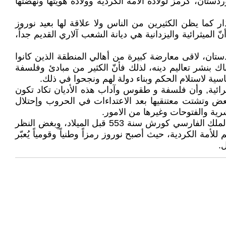
ه. لذلك تم إختيار (21) شعاعاً للشمس تتوسط علَم كوردستان، كرمز لولادة الأمة الكُردية وولادة هويتها ونهضتها
يدة اليزدانية نجد إن الأشعة الواحدة والعشرين لِشمس العلم الكُردستاني ليست لها علاقة بالتاريخ الميلادي(21)اذار كما يظن الكثيرين من الناس ولا علاقة لها بعيد نوروز
لميثرائية واليزدانية هي ديانة الشعب آلاري القديم جداً،
ردستان، لاقى معارضة كبيرة من أهالي المنطقة الذين كانوا
بنشر تعاليم دينه، لذلك فأنّ الكثير من مبادئ وفلسفة
سية لاستلام الحكم وبناء دولة لهم ونجحوا في ذلك.
 المثرائية, وأن فلسفة و طقوس وآداب هذه الأديان تكاد تكون
بعض وتشتت معتنقيها بعد الاعتداءات في الحروب وإحتلال
رية والفتوحات وغيرها من الامور.
عيد رأس السنة الايزيدية (نوروز)وطقوسها يعود تاريخها الى تأسيس امبراطورية ميديا وايديولوجيتها والتي سقطت على يد الملك الفارسي كورش سنة 553 قبل الميلاد، وِبغض النظر
ة الكردية، حيث أصبح نوروز رمزاً وطنياً وقومياً يُعبّر
.