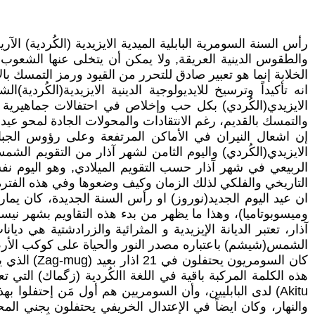
رأس السنة السومرية البابلية الميدية الايزيدية (الكُردية) ال
والطقوس الدينية العريقة, ولا يمكن أن يتخلى عنها الشعوب ا
الخلابة إنما هو تعبير صادق للتحرر من القيود ورمز التمسك با
انه تأكيداً وترسيخ للايديولوجية الدينية الايزيدية(الكُردي
الايزيدي(الكُردي) بكل حب وإخلاص في احتفالات جماهيرية ك
والتمسك بالقديم، رغم الانتقادات والمحولات الجادة لمحو عيد
إن اشعال النيران في الأماكن المرتفعة وعلى رؤوس الجبال
الربيعي في شهر آذار حسب التقويم الميلادي, وهو اليوم نف
التاريخي والفلكي لذلك الزمان وكيف وضعوها وفي هذه الفترة با
ان عيد اليوم الجديد(نوروز) او رأس السنة الجديدة، كان 
وميسوبوتاميا)، وهذا ما يظهر من بدء هذه التقاويم بشهر ني
آذار، تعتبر الديانة الإيزيدية و المثرائية والزرادشتية هي دي
الشمس(شيشم) باعتباره مصدر النور والحياة على كوكب الأر
كان السومر
هذه الكلمة المركبة باقية في اللغة االكُردية (زگماك) التي تعن
والنهار، وكان ايضاً في الإعتدال الخريفي يحتفلون بِجني ا