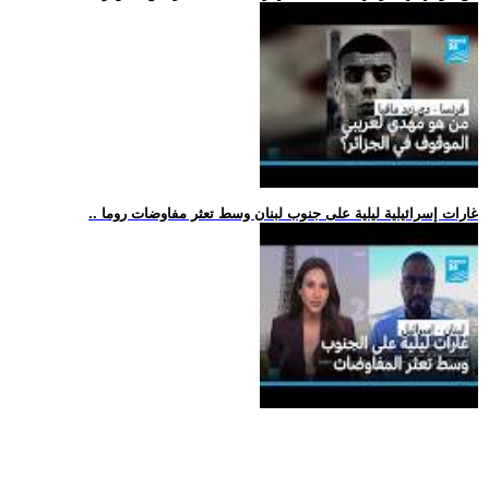
.. غارات إسرائيلية ليلية على جنوب لبنان وسط تعثر مفاوضات روما