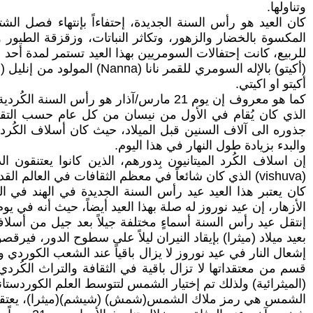
وتناولها.
كان العيد هو رأس السنة الجديدة، إحتفاءاً بإنتهاء فصل ال
المكسوة بالخضار والزهور، وتكاثر النباتات، وزقزقة الطيور و
للربيع، كانت إحتفالات السومريين بهذا العيد تستمر لمدة أحد
أكيتو او اكيتي.
كما هو معروف إن يوم 21 مارس/آذار هو 
الذي كان يُقام في الأول من نيسان من كل عام حسب التقويم
والبدء بزيادة طول النهار في هذا اليوم.
إن اسلاف الكُرد الميتانيون بِدورهم، الذين كانوا يعتنقون 
(vishuva) الذي كان شائعاً في معظم الثقافات في العالم القديم.
الأزهار، إن عيد نوروز له صلة بهذا العيد أيضاً، حيث أنه في 
إنتقل عيد رأس السنة أسماءٍ مختلفة جيلاً بعد جيل من أسلاف 
بعيد ميلاد (ميثرا) بإيقاد النيران ليلاً على سطوح الدور، فيرقص
إشعال النار في عيد نوروز لا يزال باقياً عند الشعب الكوردي 
قسم من معتقداتها لا تزال باقية في الثقافة والتراث الكُردي،
(الميثرائية) ولذلك تم إختيار الشمس لتتوسط العلم الكوردستاني