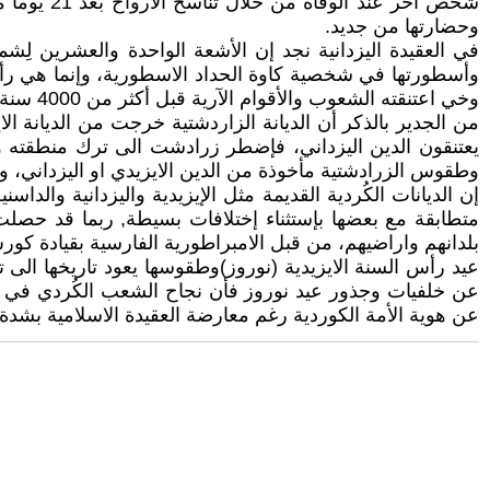
وحضارتها من جديد.
وأسطورتها في شخصية كاوة الحداد الاسطورية، وإنما هي رأس ال
وخي اعتنقته الشعوب والأقوام الآرية قبل أكثر من 4000 سنة قبل الميلاد.
من الجدير بالذكر أن الديانة الزاردشتية خرجت من الديانة الا
يعتنقون الدين اليزداني، فإضطر زرادشت الى ترك منطقته وه
وطقوس الزرادشتية مأخوذة من الدين الايزيدي او اليزداني، و
إن الديانات الكُردية القديمة مثل الإيزيدية واليزدانية والدا
متطابقة مع بعضها بإستثناء إختلافات بسيطة, ربما قد حصلت 
بلدانهم واراضيهم، من قبل الامبراطورية الفارسية بقيادة كور
عن خلفيات وجذور عيد نوروز فأن نجاح الشعب الكُردي في إيجاد
عن هوية الأمة الكوردية رغم معارضة العقيدة الاسلامية بشدة 