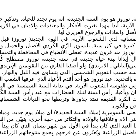
آرية, نوروز هو يوم السنة الجديدة، انه يوم تجدد للحياة, وتذكي
لآرية، أبدا مهما تغيرت الأفكار والمعتقدات والاديان في الأ
لأصل والعادات والرجوع الغريزي لها.
ة)الشمسانية لدى الشعوب الآرية، في اليوم الجديد( نوروز) قب
بيرة في كل سنة, يلبسون الزّي الكُردي الاصيل والجميل وير
 نوروز منذ قرون عديدة، تعطي الانطباع في المحافظة والتمسك ب
 إيذانا ببدء حياة جديدة في سنة جديدة، نوروز مصطلح كُر
سه حسب التقويم الشمسي, الذي يتساوى فيه الليل والنهار. ا
لتحديد. عيد نوروز هو أحد أقدم الأعياد الذي عرفها الشعب المث
يمارس طقوسه الشعوب الارية, في بداية السنة الشمسية في ا
سان وبأعياد رأس السنة لتلك الحضارات مع عيد رأس السنة الك
انات الكرد القديمة تمتد جذورها وتربطها نحو الديانات الشمساني
ض والكون.
يون يحتفلون في 21 اذار بعيد (Zag-mug) الذي يعني بالسومرية (ميلاد السنة الجديدة) 
ي الام وعلاقتها بالولادة والتكاثر من جهة أخرى، يتبيّن من الن
لمحاصيل الزراعية ويُعبّرون عن فرحهم بِجمع منتوجاتهم الزر