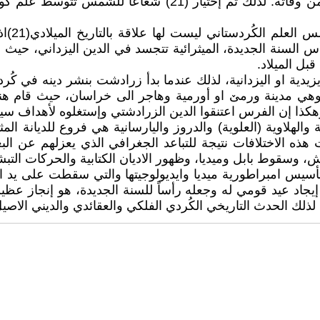
شخص آخر عند الوفاة من خلال تناسخ الأرواح بعد 21 يوماً من وفات
في العق
سنة الجديدة، الميثرائية تتجسد في الدين اليزداني، حيث أنّ ا
يزيدية او اليزدانية، لذلك عندما بدأ زرادشت بنشر دينه في كُ
ي مدينة ورمێ او أورمية وهاجر الى خراسان، حيث قام هناك 
هكذا إن الفرس اعتنقوا الدين الزرادشتي وإستغلوه لأهداف سيا
سنية والهلاوية (العلوية) والدروز واليارسانية هي فروع للديانة
هذه الاختلافات نتيجة للتباعد الجغرافي الذي يعزلهم عن ال
ش، وسقوط بابل وميديا، وظهور الاديان الكتابية والحركات التبش
 عيد قومي له وجعله رأساً للسنة الجديدة، هو إنجاز عظيم للأم
لذلك الحدث التاريخي الكُردي الفلكي والعقائدي والديني الاصيل