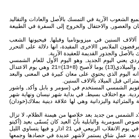
ر جميع الشعوب الآرية في التمسك بالأصل والعادات والتقاليد
زمان والعصور, والاحتفال والخروج إلى السفرة في الطبيعة
ل آلالاف السنين في ميزوبوتاميا وقبلها, فيحيونها الشعب
فضون الملابس االاخرى المقيدة، انها دلالة على التحرر
الأصل والجذور القديمة للعقيدة الآرية.
دي يعني اليوم الجديد, وهو اليوم الأول للعام الشمسي
الايزيدي(الكُردي) واليوم الثامن لشهر آذار من التقويم الشمسي(البابلي ـ الايزيدي) ولو أضفنا الفارق بين التقويمين الإيزيدي والميلادي(13) يوما لأصبح (8+13)=21 وهي يوم الاعتدال
نه اليوم الذي يحتوي على معان كبيرة في المعنى والبعد
رائي قبل الميلاد بآلالاف السنين.
لتقويم الشمسي المستخدم في (سومر و بابل وأكد, واشور
ُردية. مع اختلاف بسيط, في بداية شهر نيسان ونهاية شهر
ة والمثرائية واليزدانية وهي لها علاقة دينية بملاك(خودان)
أي ميلاد يوم جديد، وميلاد الشمس من جديد بعد خلاصها من هيمنة الظلام، لا تزال
صوص السومرية والبابلية بأنّ العيد كان يُسمّى بعيد (أكيتو
Akitu) لدى البابليين، وأن السومريين هم أول مَن إحتفلوا بهذا العيد الذي كان يبدأ في الأول من شهر نيسان الذي كان يبدأ في يوم الانقلاب الربيعي في 21 اذار و فيها يتساوي الليل
اعية بعد عملٍ شاق يستمر لأشهر عديدة في حصادها وجمعها