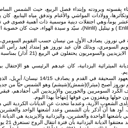
شتاء بِقسوته وبرودته وإبتداء فصل الربيع، حيث الشمس الساط
تكاثرها، وولادات المواشي والأغنام وتدفق مياه الينابيع. كان
 عشر يوماً،وهي اجتفلات دينية موسمية ذات أهمية قصوى في تقوي
(أكيتو) بالإله السومري للقمر نانا (Nanna) المولود من إنليل (Enlil ) و نينل
رأس السنة الكُردية في نوروز, يصادف الأول من نيسان حسب التقويم ا
 السومري، وبذلك فأن عيد نوروز هو إمتداد لِعيد رأس السنة
جذوره الى آلاف السنين قبل الميلاد
الديانة الميثرائية اليزدانية، كان عيدهم الرئيسي هو الإحت
كان يعتبر هذا العيد عيد رأس السنة الجديدة
يوم نوروز أصبح (ميثرا)(شمش)(شيشم) وهو الشمس حيّاً من جديد،
الكُرد السومريين والخوريين والايزيديين الى أحفادهم، فبقي ح
ون حولها ويقفزون من فوقها إبتهاجاً بهذا اليوم.
ولدى الشعوبٍ الآرية، وعندما نتحدث عن الديانات الكردية التي 
 أود هنا أن أذكر بأن الشمس وعدد أشعتها الواحد والعشرين لها
 بأشعتها الواحدة والعشرين، واليزدانية والايزيدية هي الديانة
الشمس هي