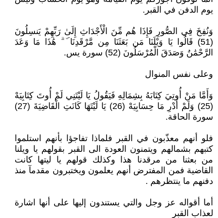
يوم الدفن في القبر.
وَنُفِخَ فِي الصُّورِ فَإِذَا هُم مِّنَ الْأَجْدَاثِ إِلَىٰ رَبِّهِمْ يَنسِلُونَ
(51) قَالُوا يَا وَيْلَنَا مَن بَعَثَنَا مِن مَّرْقَدِنَا ۜ ۗ هَٰذَا مَا وَعَدَ
الرَّحْمَٰنُ وَصَدَقَ الْمُرْسَلُونَ (52) سورة يس.
وعلى نفس المنوال
وَأَمَّا مَنْ أُوتِيَ كِتَابَهُ بِشِمَالِهِ فَيَقُولُ يَا لَيْتَنِي لَمْ أُوتَ كِتَابِيَهْ
(25) وَلَمْ أَدْرِ مَا حِسَابِيَهْ (26) يَا لَيْتَهَا كَانَتِ الْقَاضِيَةَ (27)
سورة الحاقة.
فلو أنهم معذّبون في القبر فلماذا تفاجؤا بأنهم استلموا
كتبهم بشمالهم ويتمنون العودة الى القبر بقولهم يا ويلنا
من بعثنا من مرقدنا هذا وكذلك قولهم يا ليتها كانت
القاضية فمن المفترض أنهم يعلمون ويختبرون مقدمآ منذ
دفنهم ما ينتظرهم .
أما أقواله عز وجل والتي يستندون إليها على أنها اشارة
لعذاب القبر