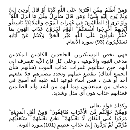
وَمَنْ أَظْلَمُ مِمَّنِ افْتَرَىٰ عَلَى اللَّهِ كَذِبًا أَوْ قَالَ أُوحِيَ إِلَيَّ
وَلَمْ يُوحَ إِلَيْهِ شَيْءٌ وَمَن قَالَ سَأُنزِلُ مِثْلَ مَا أَنزَلَ اللَّهُ ۗ
وَلَوْ تَرَىٰ إِذِ الظَّالِمُونَ فِي غَمَرَاتِ الْمَوْتِ وَالْمَلَائِكَةُ بَاسِطُو
أَيْدِيهِمْ أَخْرِجُوا أَنفُسَكُمُ ۖ الْيَوْمَ تُجْزَوْنَ عَذَابَ الْهُونِ بِمَا
كُنتُمْ تَقُولُونَ عَلَى اللَّهِ غَيْرَ الْحَقِّ وَكُنتُمْ عَنْ آيَاتِهِ
تَسْتَكْبِرُونَ (93) سورة الأنعام.
فهي تخص المستكبرين الجاحدين الكاذبين المكذبين
مدعي النبوة والألوهية ، وعلى كل فإن الآية تنصرف الى
أنهم حين ستأتيهم غمرات عذاب الموت (شأنهم شأن
الجميع آنذاك) ينقطع عملهم وتحدد مصيرهم فلا ينفعهم
أحد أو شئ ، فمن أساء فوعيد الله عليه أنه أصبح في
مصاف من سيتعذبون وبما أنهم من أشد وألد الظالمين
فعذابهم عذاب هون أي مذل وشديد.
وكذلك قوله تعالى
وَمِمَّنْ حَوْلَكُم مِّنَ الْأَعْرَابِ مُنَافِقُونَ ۖ وَمِنْ أَهْلِ الْمَدِينَةِ ۖ
مَرَدُوا عَلَى النِّفَاقِ لَا تَعْلَمُهُمْ ۖ نَحْنُ نَعْلَمُهُمْ ۚ سَنُعَذِّبُهُم
مَّرَّتَيْنِ ثُمَّ يُرَدُّونَ إِلَىٰ عَذَابٍ عَظِيمٍ (101)سورة التوبة.