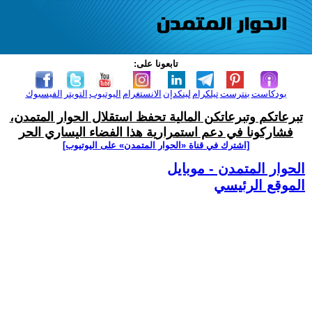
تابعونا على:
بودكاست
بنترست
تيلكرام
لينكدإن
الانستغرام
اليوتيوب
التويتر
الفيسبوك
تبرعاتكم وتبرعاتكن المالية تحفظ استقلال الحوار المتمدن،
فشاركونا في دعم استمرارية هذا الفضاء اليساري الحر
[اشترك في قناة ‫«الحوار المتمدن» على اليوتيوب]
الحوار المتمدن - موبايل
الموقع الرئيسي