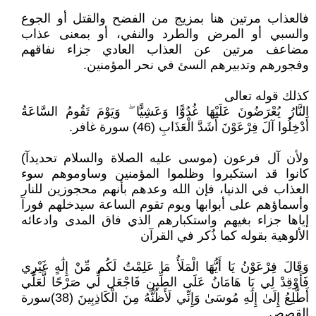
فالعذاب مرتين هنا بمزيج من الفضح والقتل أو الجوع
والسبي أو المرض والطرد والنفي، أو بمعنى عذاب
مضاعف مرتين عن العذاب العادي جزاء نفاقهم
وفجورهم وتدبيرهم السئ في نحر المؤمنين.
كذلك قوله تعالى
النَّارُ يُعْرَضُونَ عَلَيْهَا غُدُوًّا وَعَشِيًّا ۖ وَيَوْمَ تَقُومُ السَّاعَةُ
أَدْخِلُوا آلَ فِرْعَوْنَ أَشَدَّ الْعَذَابِ (46) سورة غافر.
ولأن آل فرعون (موسى عليه الصلاة والسلام تحديدآ)
كانوا قد استكبروا وظلموا المؤمنين وساوموهم سوء
العذاب في الدنيا، فإن الله وعدهم بأنهم محجوزين للنار
وأسماؤهم على أبوابها ويوم تقوم الساعة سيدخلهم فورآ
إياها جزاء بغيهم واستكبارهم الذي فاق المدى وادعائه
الألوهية بقوله كما ذُكر في القرآن
وَقَالَ فِرْعَوْنُ يَا أَيُّهَا الْمَلَأُ مَا عَلِمْتُ لَكُم مِّنْ إِلَٰهٍ غَيْرِي
فَأَوْقِدْ لِي يَا هَامَانُ عَلَى الطِّينِ فَاجْعَل لِّي صَرْحًا لَّعَلِّي
أَطَّلِعُ إِلَىٰ إِلَٰهِ مُوسَىٰ وَإِنِّي لَأَظُنُّهُ مِنَ الْكَاذِبِينَ (38)سورة
القصص.