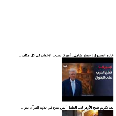
.. خارج الصندوق | حصار شامل.. أميركا تضرب الإخوان في كل مكان
.. بعد تكريم شيخ الأزهر له.. الطفل أنس يبدع في تلاوة القرآن بدو