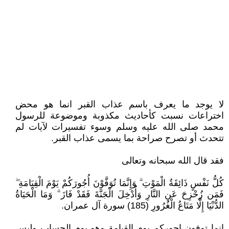
لا يوجد ما يعرف باسم عذاب القبر انما هو محض
اختراعات نسبت كأحاديث مكذوبة وموضوعة للرسول
محمد صلى الله عليه وسلم وسوء تفسيرات لآيات لم
تتحدث أو تصرح صراحة بما يسمى عذاب القبر.
فقد قال الله سبحانه وتعالى
كُلُّ نَفْسٍ ذَائِقَةُ الْمَوْتِ ۗ وَإِنَّمَا تُوَفَّوْنَ أُجُورَكُمْ يَوْمَ الْقِيَامَةِ ۖ
فَمَن زُحْزِحَ عَنِ النَّارِ وَأُدْخِلَ الْجَنَّةَ فَقَدْ فَازَ ۗ وَمَا الْحَيَاةُ
الدُّنْيَا إِلَّا مَتَاعُ الْغُرُورِ (185) سورة آل عمران.
انما توفون اجوركم يوم القيامة وهو يوم الحساب وليس