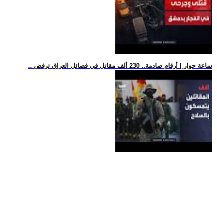
.. ساعة حوار | أرقام صادمة.. 230 ألف مقاتل في فصائل العراق ترفض