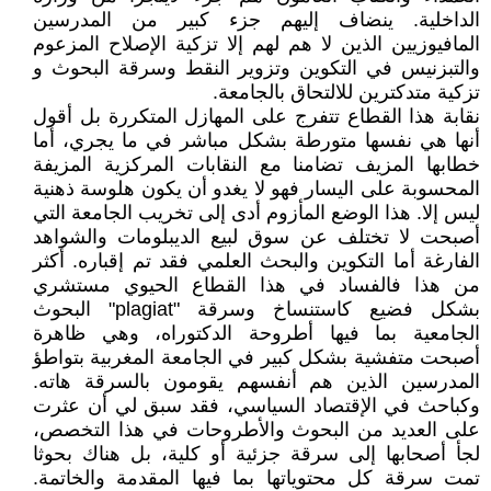
الداخلية. ينضاف إليهم جزء كبير من المدرسين
المافيوزيين الذين لا هم لهم إلا تزكية الإصلاح المزعوم
والتبزنيس في التكوين وتزوير النقط وسرقة البحوث و
تزكية متدكترين للالتحاق بالجامعة.
نقابة هذا القطاع تتفرج على المهازل المتكررة بل أقول
أنها هي نفسها متورطة بشكل مباشر في ما يجري، أما
خطابها المزيف تضامنا مع النقابات المركزية المزيفة
المحسوبة على اليسار فهو لا يغدو أن يكون هلوسة ذهنية
ليس إلا. هذا الوضع المأزوم أدى إلى تخريب الجامعة التي
أصبحت لا تختلف عن سوق لبيع الديبلومات والشواهد
الفارغة أما التكوين والبحث العلمي فقد تم إقباره. أكثر
من هذا فالفساد في هذا القطاع الحيوي مستشري
بشكل فضيع كاستنساخ وسرقة "plagiat" البحوث
الجامعية بما فيها أطروحة الدكتوراه، وهي ظاهرة
أصبحت متفشية بشكل كبير في الجامعة المغربية بتواطؤ
المدرسين الذين هم أنفسهم يقومون بالسرقة هاته.
وكباحث في الإقتصاد السياسي، فقد سبق لي أن عثرت
على العديد من البحوث والأطروحات في هذا التخصص،
لجأ أصحابها إلى سرقة جزئية أو كلية، بل هناك بحوثا
تمت سرقة كل محتوياتها بما فيها المقدمة والخاتمة.