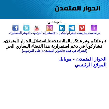
تابعونا على:
بودكاست
بنترست
تيلكرام
لينكدإن
الانستغرام
اليوتيوب
التويتر
الفيسبوك
تبرعاتكم وتبرعاتكن المالية تحفظ استقلال الحوار المتمدن،
فشاركونا في دعم استمرارية هذا الفضاء اليساري الحر
[اشترك في قناة ‫«الحوار المتمدن» على اليوتيوب]
الحوار المتمدن - موبايل
الموقع الرئيسي