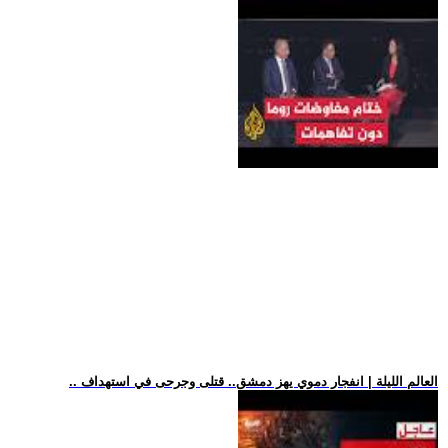
.. العالم الليلة | انفجار دموي يهز دمشق.. قتلى وجرحى في استهداف