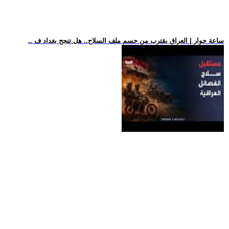
.. ساعة حوار | العراق يقترب من حسم ملف السلاح.. هل تنجح بغداد ف