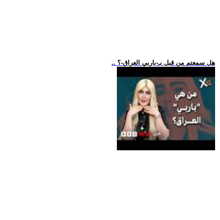
.. هل سمعتم من قبل بـ-باربي العراق-؟