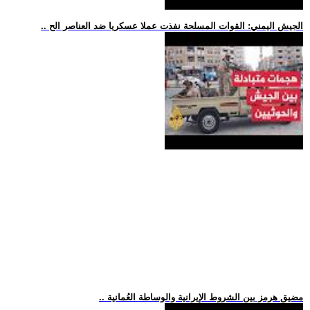
.. الجيش اليمني: القوات المسلحة نفذت عملا عسكريا ضد العناصر الح
.. مضيق هرمز بين الشروط الإيرانية والوساطة العُمانية