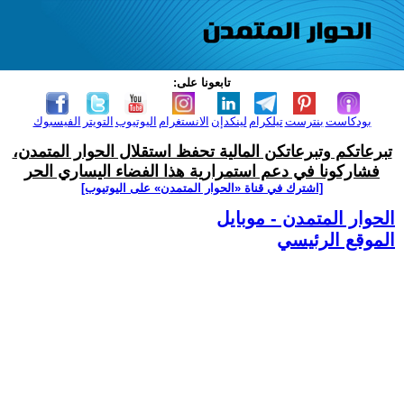
تابعونا على:
بودكاست
بنترست
تيلكرام
لينكدإن
الانستغرام
اليوتيوب
التويتر
الفيسبوك
تبرعاتكم وتبرعاتكن المالية تحفظ استقلال الحوار المتمدن،
فشاركونا في دعم استمرارية هذا الفضاء اليساري الحر
[اشترك في قناة ‫«الحوار المتمدن» على اليوتيوب]
الحوار المتمدن - موبايل
الموقع الرئيسي