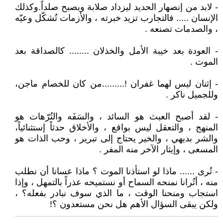
- لابد من إنصهار الحديد ليزداد صلابة ويصبح صلداً.وكذلك
الإنسان ..... فالتجارب تزيد خبرته ، والأزمات تُشكّل وعيّه
، والصدمات تصنعه .
- العودة بعد خيبة الأمل والخذلان ........ كالصداقة بعد
الموت .
- إثنان ليس لهما غفران !.........من كان للخصام ماجن،
وللجميل ناكر .
- لقد أصبح العبث هو السائد ، والسَفَه والتُرّهات هو
المنهج ، والتعقل ليس بواقع ، والأخلاق حدثاً إستثنائياً،
والشر بديهي ، والخير يحتاج إلى تبرير ، وحب الذات هو
المسعى ، وإيثار الآخر منه المفر .
- تُرى ...... ماذا لو استأذنا الموت ؟ ماذا عسانا أن نطلب
منه ، أتُرانا نمنحه السماح أو نستميحه عذراً بالتمهل ، وإذا
استجاب ومنحنا الوقت ، ما الذي سوف نبادر بفعله؟ ،
ولكن يبقى السؤال الأهم هل نحن مستعدون ؟!