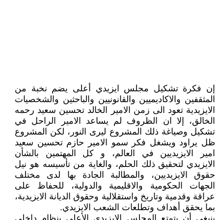
إن فكرة تشكيل مجلس ايزيدي أعلى يضم نخبة من
المثقفين والاكاديميين والقانونيين والباحثين والشخصيات
الايزيدية تعود الى زمن الامير الخالد تحسين سعيد رحمه
الخالق، إلا ان الظروف لم يساعد الامير الراحل في
تشكيل وصياغة ذلك المشروع ليرى النور، لكن المشروع
ظل يراود ويشغل فكر سمو الامير حازم تحسين سعيد
امير الايزيديين في العالم، و كل المهتمين بالشأن
الايزيدي لتحقيق ذلك الحلم، والغاية من تأسيسه هو نيل
حقوق الايزيديين، والمطالبة الجادة بها لدى مختلف
الجهات الحكومية والاقليمية والدولية، للحفاظ على
عراقة وقدمية وتاريخ واستقلالية وحقوق الديانة الايزيدية،
بما يحقق أهداف وتطلعات الشعب الايزيدي.
ينبغي أن يتمتع المجلس الايزيدي الأعلى بنظام داخلي