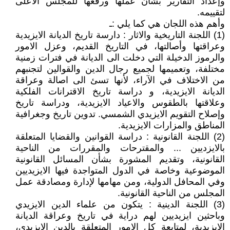
وإعداد التقارير بشأن عملها ورفعها للمجلس ألأعلى
لتقييمه.
وأهم هذه اللجان هي كما يلي :ـ
(1) اللجنة التاريخية والاثار : دارسة تاريخ الديانة الايزيدية
وعراقتها وأصالتها، في التاريخ القديم، وعزل الامور
والرموز الدخيلة التي دخلت الى الديانة في فترات زمنية
مختلفة، وتعميمها لجميع رجال الدين والقوالين لتجنبهم
من الاختلاف في الآراء، لأنها تسئ الى اصالة وعراقة
الديانة الايزيدية، و دراسة تاريخ الاقترانات الفلكية
وعلاقتها بالطقوس والاعياد الايزيدية، ودراسة تاريخ
وإصلاح التقويم الايزيدي الشمسي. تدوين تاريخ وجغرافية
المناطق والمزارات الايزيدية.
(2) اللجنة القانونية : دراسة القوانين والقضايا المتعلقة
بالايزديين ... والمقترحات والمقررات من الناحية
القانونية، وتقديم المشورة بشأن المسائل القانونية
الموضوعية وخاصة في الدول المتواجدة فيها الايزيديين
وفي المحافل الدولية، ومن مهامها لإدارة ومصادقة عمل
المجلس من الناحية القانونية.
(3) اللجنة الدينية : يتكون من علماء الدين الايزيدي
وباحثين ايزيديين لهم دراية في تاريخ وعراقة الديانة
الايزيدية، لمتابعة كل الامور المتعلقة بالدين الايزيدي،