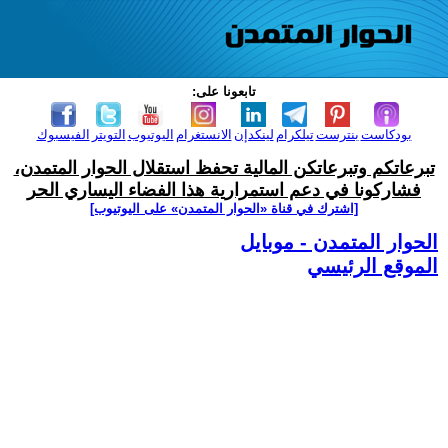
تابعونا على:
بودكاست
بنترست
تيلكرام
لينكدإن
الانستغرام
اليوتيوب
التويتر
الفيسبوك
تبرعاتكم وتبرعاتكن المالية تحفظ استقلال الحوار المتمدن،
فشاركونا في دعم استمرارية هذا الفضاء اليساري الحر
[اشترك في قناة ‫«الحوار المتمدن» على اليوتيوب]
الحوار المتمدن - موبايل
الموقع الرئيسي