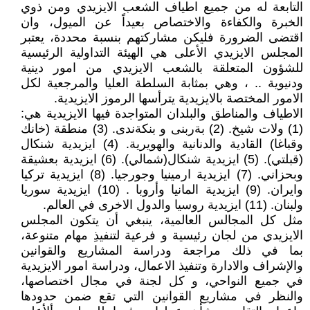
التابعة له من جميع اطياف الشعب الايزيدي ومن ذوي
الخبرة والكفاءة والاختصاص بعيداً عن الميول، وان
اقتضى الضرورة فليكن مشاركتهم بنسبة محددة، يعتبر
المجلس الايزيدي الأعلى هي الهيئة التداولية الرئيسية
للشؤون المتعلقة بالشعب الايزيدي من امور دينية
ودنيوية .. ، وهي بمثابة السلطة العليا والمرجعية لكل
الامور المختصة بالايزيدية يترأسها الرموز الايزيدية.
الاطياف والمناطق والبلدان المتواجدة فيها الايزيدية هي:
(1) ولات شيخ. (2) بةربنى و بنكةندى. (3) منطقة (خانك
وقباغا) القادية والدنانية والهويرية. (4) ايزيدية شنكال
(قبلتي). (5) ايزيدية شنكال(شمالي). (6) ايزيدية بعشيقة
وبحزاني. (7) ايزيدية ارمينيا وجورجيا. (8) ايزيدية تركيا
وايران. (9) ايزيدية المانيا وأروبا . (10) ايزيدية سوريا
ولبنان. (11) ايزيدية روسيا والدول الاخرى في العالم.
مثل كل المجالس العالمية، ينبغي أن يتكون المجلس
الايزيدي من لجان رئيسية و فرعية لتنفيذِ مهام متنوعة،
بما في ذلك مراجعة ودراسة المشاريع والقوانين
والإشراف والادارة وتنفيذ الاعمال، ودراسة امور الايزيدية
في جميع النواحي، و كل لجنة في مجال اختصاصها،
والنظر في مشاريع القوانين التي تقع ضمن حدودها