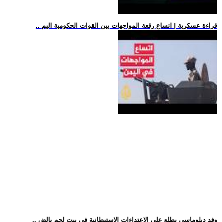
.. قراءة عسكرية | اتساع رقعة المواجهات بين القوات الحكومية اليم
.. وفد دبلوماسي يطلع على الاعتداءات الاستيطانية في بيت لحم بالض