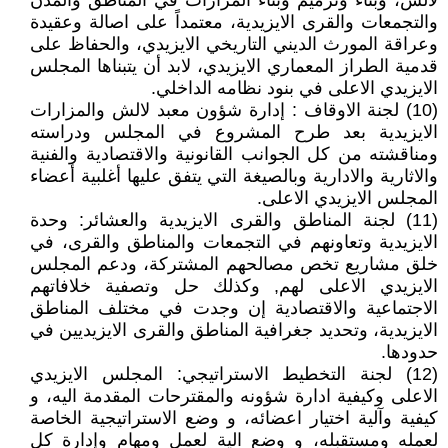
لالش، وبناء وترميم وبناء المزارات في المناطق والمدن
والتجمعات والقرى الايزيدية، معتمداً على اصالة وعقيدة
وعراقة المورث الديني التاريخي الايزيدي، والحفاظ على
قدمية الطراز المعماري الايزيدي، لابد أن يتبناها المجلس
الايزيدي الاعلى في بنود نظامه الداخلي.
(10) لجنة الاوقاف : إدارة شؤون معبد لالش والمزارات
الايزيدية بعد طرح المشروع في المجلس ودراسته
ومناقشته من كل الجوانب القانونية والاقتصادية والفنية
والاثارية والادارية وبالصيغة التي يتفق عليها أغلبية أعضاء
المجلس الايزيدي الاعلى.
(11) لجنة المناطق والقرى الايزيدية والعشائر: وحدة
الايزيدية وتعاونهم في التجمعات والمناطق والقرى، في
خلق مشاريع تخص مصالحهم المشتركة، ودعم المجلس
الايزيدي الاعلى لهم, وكذلك حل وتصفية خلافاتهم
الاجتماعية والاقتصادية إن وجدت في مختلف المناطق
الايزيدية، وتحديد جغرافية المناطق والقرى الايزيديين في
حدودها.
(12) لجنة التخطيط الاستراتيجي: المجلس الايزيدي
الاعلى وكيفية ادارة شؤونه والمقترحات المقدمة اليه، و
كيفية وآلية اختيار اعضائه، و وضع الاستراتيجية الخاصة
لعمله ومستقبله، و وضع الية لعمل ومهام وإدارة كل