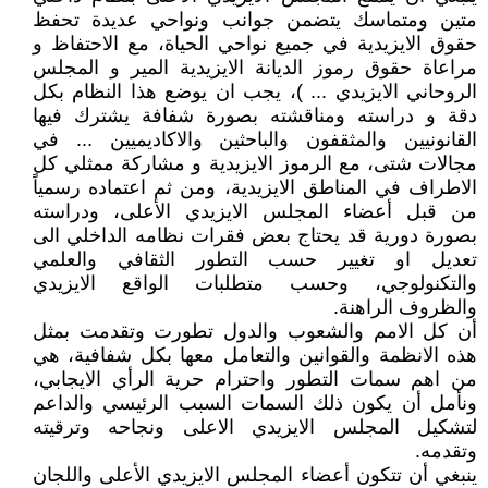
متين ومتماسك يتضمن جوانب ونواحي عديدة تحفظ
حقوق الايزيدية في جميع نواحي الحياة، مع الاحتفاظ و
مراعاة حقوق رموز الديانة الايزيدية المير و المجلس
الروحاني الايزيدي ... )، يجب ان يوضع هذا النظام بكل
دقة و دراسته ومناقشته بصورة شفافة يشترك فيها
القانونيين والمثقفون والباحثين والاكاديميين ... في
مجالات شتى، مع الرموز الايزيدية و مشاركة ممثلي كل
الاطراف في المناطق الايزيدية، ومن ثم اعتماده رسمياً
من قبل أعضاء المجلس الايزيدي الأعلى، ودراسته
بصورة دورية قد يحتاج بعض فقرات نظامه الداخلي الى
تعديل او تغيير حسب التطور الثقافي والعلمي
والتكنولوجي، وحسب متطلبات الواقع الايزيدي
والظروف الراهنة.
أن كل الامم والشعوب والدول تطورت وتقدمت بمثل
هذه الانظمة والقوانين والتعامل معها بكل شفافية، هي
من اهم سمات التطور واحترام حرية الرأي الايجابي،
ونأمل أن يكون ذلك السمات السبب الرئيسي والداعم
لتشكيل المجلس الايزيدي الاعلى ونجاحه وترقيته
وتقدمه.
ينبغي أن تتكون أعضاء المجلس الايزيدي الأعلى واللجان