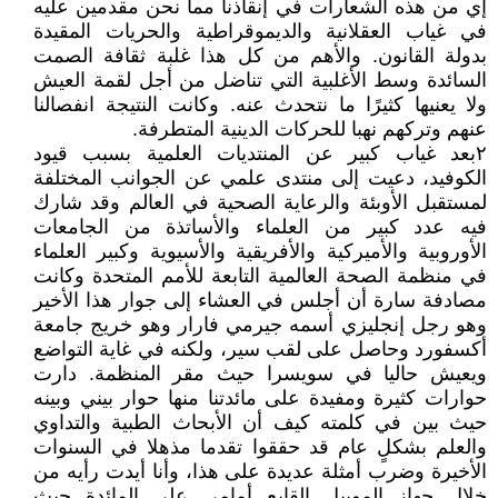
إي من هذه الشعارات في إنقاذنا مما نحن مقدمين عليه
في غياب العقلانية والديموقراطية والحريات المقيدة
بدولة القانون. والأهم من كل هذا غلبة ثقافة الصمت
السائدة وسط الأغلبية التي تناضل من أجل لقمة العيش
ولا يعنيها كثيرًا ما نتحدث عنه. وكانت النتيجة انفصالنا
عنهم وتركهم نهبا للحركات الدينية المتطرفة.
٢بعد غياب كبير عن المنتديات العلمية بسبب قيود
الكوفيد، دعيت إلى منتدى علمي عن الجوانب المختلفة
لمستقبل الأوبئة والرعاية الصحية في العالم وقد شارك
فيه عدد كبير من العلماء والأساتذة من الجامعات
الأوروبية والأميركية والأفريقية والأسيوية وكبير العلماء
في منظمة الصحة العالمية التابعة للأمم المتحدة وكانت
مصادفة سارة أن أجلس في العشاء إلى جوار هذا الأخير
وهو رجل إنجليزي أسمه جيرمي فارار وهو خريج جامعة
أكسفورد وحاصل على لقب سير، ولكنه في غاية التواضع
ويعيش حاليا في سويسرا حيث مقر المنظمة. دارت
حوارات كثيرة ومفيدة على مائدتنا منها حوار بيني وبينه
حيث بين في كلمته كيف أن الأبحاث الطبية والتداوي
والعلم بشكلٍ عام قد حققوا تقدما مذهلا في السنوات
الأخيرة وضرب أمثلة عديدة على هذا، وأنا أيدت رأيه من
خلال جهاز الموبيل القابع أمامي على المائدة حيث