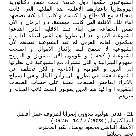
الشيوعيون حكموا دول عديدة تحت شعار دكتاتورية
البروليتاريا بإعتبارهم الاغلبية ضد الملكية التي كانت
متحالفة مع الاقطاع و الكنيسة و كانت الملكية تضطهد
ابناء تلك الاقلية التي كانت مهمشة، دار الزمان و الان
نفس الجماعة من ابناء تلك الاقلية الذين ابتدعوا
الشيوعية الان و بعد ان صاروا هم اغنى اغنياء العالم و
يحكمون العالم الغربي لم تعد الشيوعية تفيدهم لأن
الشيوعية لا تسمح لهم بإكتناز الاموال و اصبحت
الشيوعية ( كخة ) و يقومون الان بتسويق و الترويج
مفهوم الليبرالية و التي تشترك مع الشيوعية في نظرتها
الى الدين و القومية و الاباحية و لكن تختلف عن
الشيوعية فقط في نظرتها الى رأس المال و في السماح
بالاثراء الفاحش لطبقات معينة على حساب الطبقات
الفقيرة ا و اكيد هم الذين يمولون السيد كاتب المقالة و
غيرهم
21 - فناني هوليود يبدؤون إضرابا لظروف عمل أفضل
ليندا كبرييل ( 2023 / 7 / 14 - 06:45 )
الأستاذ الفاضل محمود يوسف بكير المحترم
تحية وسلاما