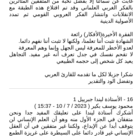
غابت عن سمائنا إلا بفضل نخبة من المثقفين المتأثرين
بالفكر الغربي العلماني وقد تم اقتلاع هذه الطبقة مع
الانقلابات وانتشار الفكر العروبي القومي ثم تمدد
الأصولية الدينية
الفقرة الأخيرة(الأفكار) رائعة
الشهادة تثبت أننا تعلمنا، ولكنها لا تثبت أننا نفهم دائما.
لعدو الأخطر للمعرفة ليس الجهل وإنما وهم المعرفة
لا تقحم نفسك في جدل تعرف أنه غير مفيد. التجاهل
يعيد كل شخص إلى حجمه الطبيعي
شكرا جزيلا لكل ما تقدمه للقارئ العربي
وتفضل الود والتقدير
16 - الأستاذة ليندا جبرييل 1
محمود يوسف بكير ( 2023 / 7 / 10 - 15:37 )
أشكرك أستاذة ليندا على تعليقك المفيد جدا ونحن
متفقان في الجزء الأول منه وهو أن العلم الإنساني لن
يتوقف أبدا عن الإبداع، ولكننا غير متفقين في أن العقل
الإنساني غير قادر دائما على السيطرة على غريزة الطمع