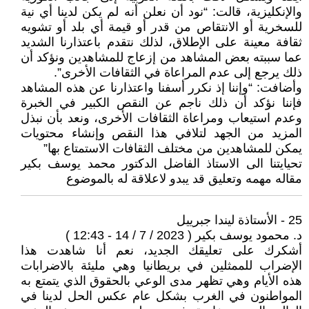
والإنكليزية، قالت: “نود أن نعلن أنه لم يكن لدينا أي نية
للسخرية أو الانتقاص من قدر أو قيمة أي بلد أو تشويه
ثقافة معينة على الإطلاق، لذلك نتقدم باعتذارنا الشديد
عما سببته بعض المشاهد من إزعاج للمشاهدين ونؤكد أن
ذلك يرجع إلى عدم المراعاة في الثقافات الأخرى”.
وأضافت: “وإننا إذ نكرر أسفنا واعتذارنا عن هذه المشاهد
فإننا نؤكد أن ذلك ناجم عن النقص الكبير في الخبرة
وعدم استيعاب ومراعاة الثقافات الأخرى، ونعد بأن نبذل
المزيد من الجهد لتلافي هذا النقص وإنشاء محتويات
يمكن للمشاهدين من مختلف الثقافات الاستمتاع بها”
تحيايتنا الى الاستاذ الفاضل الدكتور محمد يوسف بكير
مقاله مهمه وتعليق قد يبدو لاعلاقة له بالموضوع
25 - الأستاذة ليندا جبرييل
د. محمود يوسف بكير ( 2023 / 7 / 14 - 12:43 )
أشكرك ‏على تعليقك الجديد، نعم أنا شاهدت هذا
الإضراب للممثلين في بريطانيا وهي مليئة بالاضرابات
هذه الأيام وهي تظهر مدى الوعي بالحقوق الذي يتمتع به
المواطنون في الغرب بشكل عام عكس الحل لدينا في