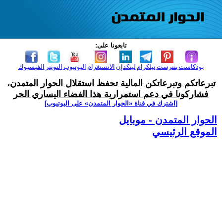
تابعونا على:
بودكاست
بنترست
تيلكرام
لينكدإن
الانستغرام
اليوتيوب
التويتر
الفيسبوك
تبرعاتكم وتبرعاتكن المالية تحفظ استقلال الحوار المتمدن،
فشاركونا في دعم استمرارية هذا الفضاء اليساري الحر
[اشترك في قناة ‫«الحوار المتمدن» على اليوتيوب]
الحوار المتمدن - موبايل
الموقع الرئيسي