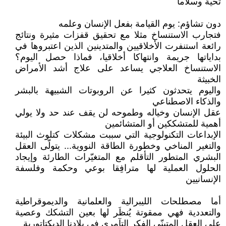
تحية وسلاما
دون تشاؤم: يوم القيامة بفعل الإنسان وعلمه
فتجارب الاستنساخ مثلا مع تحقيق قفزات مثيرة ونتائج
رائعة استنفرت الأخلاقيين والمتدينين الذين اعتبروها في
بداياتها جريمة وانتهاكا أخلاقيا، فماذا حصل اليوم؟
الاستنساخ العلاجي يساعد على علاج أشد الأمراض
الخبيثة
واليوم يتحدثون كثيرا عن الروبوتات الشبيهة بالبشر
والذكاء الاصطناعي
عقل الإنسان وخياله وطموحه لن يقف عند حد ولا يولي
أهمية للمتشككين أو المتشائمين
الإبداعات التكنولوجية التي سببت مشكلات كتلوث البيئة
والتغير المناخي وخطورة الطاقة النووية... يتولّى العقل
البشري المتطور التأقلم مع المتغيّرات الطارئة وإيجاد
الحلول العملية لها مترافِقا بوعي وحكمة وفلسفة
الإنسانيين
أما مصطلحات الليبرالية والعلمانية والديموقراطية
والتعددية فهي ممقوتة يُنظَر لها بعين التشكك وعصية
على العقل المتبنّي الفكر التآمري في بلادنا الديكتاتورية