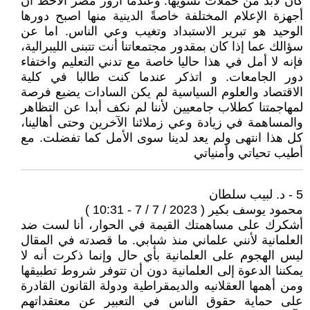
كان لابد من حملات تشويها. وعندما أزور مصر ألاحظ أن
أجهزة الإعلام المختلفة خاصةً الدينية منها اصبح دورها
الوحيد هو تبرير الاستبداد وتغيب وعي الناس. اما عن
سؤالك عما إذا كان بمقدور مجتمعاتنا ‏أنت تتبنى الليبرالية،
فإنه لا أمل في هذا حاليا خاصة مع تدني التعليم واختفاء
دور الجامعات. و اتذكر عندما كنت طالبا في كلية
الاقتصاد والعلوم السياسية لم يكن السادات يضيع فرصة
لمهاجمتنا كطلاب جامعيين لأننا لم نكف أبدا عن التظاهر
والمساهمة في زيادة وعي زملائنا الآخرين وحتى أهالينا،
كل هذا انتهى ولم يعد لدينا سوى الأمل كما تفضلت. مع
أطيب تحياتي وأمنياتي
5 - د. لبيب سلطان
محمود يوسف بكير ( 2023 / 7 / 7 - 10:31 )
أشكرك على مساهمتك القيمة في الحوار، أنا لست ضد
العلمانية لأنني علماني منذ شبابي. ما قصدته في المقال
ليس الهجوم على العلمانية بأي حال وإنما ذكرت أنه لا
يمكننا الدعوة إلى العلمانية دون أن تتوفر شروط تطبيقها
ومن أهمها العقلانيه والديمقراطية ودولة القانون القادرة
على حماية حقوق الناس في التعبير عن معتقداتهم