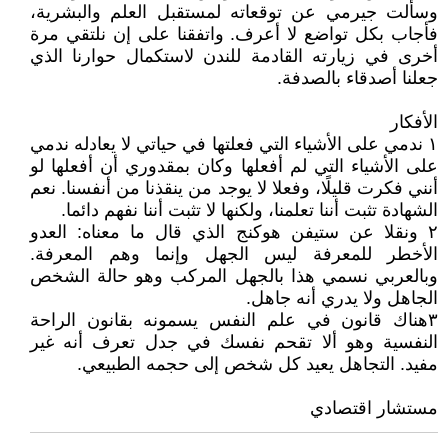
وسألت جيرمي عن توقعاته لمستقبل العلم والبشرية،
فأجاب بكل تواضع لا أعرف. واتفقنا على إن نلتقي مرة
أخرى في زيارته القادمة للندن لاستكمال حوارنا الذي
جعلنا أصدقاء بالصدفة.
الأفكار
١ ندمي على الأشياء التي فعلتها في حياتي لا يعادله ندمي
على الأشياء التي لم أفعلها وكان بمقدوري أن أفعلها لو
أنني فكرت قليلًا، وفعلا لا يوجد من ينقذنا من أنفسنا. نعم
الشهادة تثبت أننا تعلمنا، ولكنها لا تثبت أننا نفهم دائما.
٢ ونقلا عن ستيفن هوكنج الذي قال ما معناه: العدو
الأخطر للمعرفة ليس الجهل وإنما وهم المعرفة.
وبالعربي نسمي هذا بالجهل المركب وهو حالة الشخص
الجاهل ولا يدري أنه جاهل.
٣هناك قانون في علم النفس يسمونه بقانون الراحة
النفسية وهو ألا تقحم نفسك في جدل تعرف أنه غير
مفيد. التجاهل يعيد كل شخص إلى حجمه الطبيعي.
مستشار اقتصادي