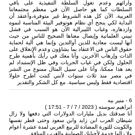
وآرائهم وعدم تغول السلطة التنفيذية على باقي
السلطات ‏كما هو حاصل الآن في معظم مجتمعاتنا
العربية. الآن كل هذه الشروط غير متوفرة،وأعتقد أن
البداية لكي ينجح أي نظام هوتوفير البيئة المناسبة لنموه
وازدهاره، وغياب الليبرالية الآن هو السبب في فشل
تبيني العلمانية وإيصال معناها الصحيح للناس من حيث
أنها ليست معادية للدين أوالتدين وإنما هي آلية لحماية
حقوق الناس ‏في الاعتقاد بما يشاؤون وعدم الإنغلاق على
الذات وإرهاب الآخرين. وأنا معك في رأيك بأهمية طرح
الحلول ولكن في غياب الحريات وفي ظل الإستبداد لم
يعد هذا ممكنا، وأنا على سبيل المثال ممنوع من النشر
في مصر منذ ثلاث سنوات لأنني كنتت اطرح حلولا
اقتصادية فقط وليس سياسية. مع كل الشكر والتقدير
6 - منير بيه
ابراهيم سوسته ( 2023 / 7 / 7 - 17:51 )
أنا صدقتك بديل مليارات الدولارات التي دفعها ولا زال
شيطان العرب ابن زايد وابن سعود وحتى قطر نفسها
والكويت للثورة المضادة للربيع العربي لمدة عشرة أعوام
ولا زالوا خدمة لأحبابك الصهاينة والغرب المنافق