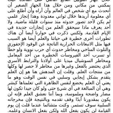
يمكنني من مكاني ومن خلال هذا الجهاز الصغير أن
أتحدث مع أي شخص في العالم وأن أراه وأن أطلع على
أي معلومة أريدها خلال ثواني معدودة وهذا إنجاز علمي
لم يكن لأحد تصور حدوثه منذ سنوات قليلة ماضية. ولا
أحد يعرف ماذا سيحقق العلم من إنجازات جديدة في
الإيام القادمة. ولكنني ذكرت في حوارنا أيضا أن هناك
تطورات أخرى خطيرة في حياتنا والعلم أيضا هو السبب
فيها مثل الانبعاثات الحرارية الناتجة عن الوقود الإحفوري
والتلوث المناخي ومخاطر حدوث أي حرب نووية ولو خطأ
أو تسرب أحد الفيروسات الخطيرة من أحد المعامل
ومخاطر السوشيال ميديا على أولادنا والترابط الأسري
الذي يحتضر بالفعل وغيرها من مخاطر لا حصر لها وكلها
من منتجات العلم. وقلت إن المدهش هنا هو إن العلم
يتقدم بشكل إيجابي وسلبي في نفس الوقت وهو ما
يعني أن العلم يخضع لنفس الظاهرة التي تعلمناها كبشر
وهي أن المبالغة في أي شيءٍ حتى ولو كان جيدا تكون لها
مضار واضحة وملموسة، وبما أننا نعشق العلم فإنه لن
يكون بمقدورنا أبدًا وقف تقدمه وبالنتيجة فإن مخرجاته
السلبية سوف تستمر. وكنت متشائما عندما قلت إن يوم
القيامة لن يكون بفعل الله ولكن بفعل الانسان وعلمه.