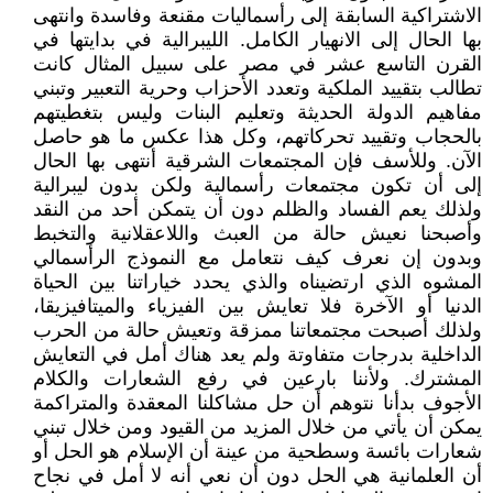
الاشتراكية السابقة إلى رأسماليات مقنعة وفاسدة وانتهى
بها الحال إلى الانهيار الكامل. الليبرالية في بدايتها في
القرن التاسع عشر في مصر على سبيل المثال كانت
تطالب بتقييد الملكية وتعدد الأحزاب وحرية التعبير وتبني
مفاهيم الدولة الحديثة وتعليم البنات وليس بتغطيتهم
بالحجاب وتقييد تحركاتهم، وكل هذا عكس ما هو حاصل
الآن. وللأسف فإن المجتمعات الشرقية أنتهى بها الحال
إلى أن تكون مجتمعات رأسمالية ولكن بدون ليبرالية
ولذلك يعم الفساد والظلم دون أن يتمكن أحد من النقد
وأصبحنا نعيش حالة من العبث واللاعقلانية والتخبط
وبدون إن نعرف كيف نتعامل مع النموذج الرأسمالي
المشوه الذي ارتضيناه والذي يحدد خياراتنا بين الحياة
الدنيا أو الآخرة فلا تعايش بين الفيزياء والميتافيزيقا،
ولذلك أصبحت مجتمعاتنا ممزقة وتعيش حالة من الحرب
الداخلية بدرجات متفاوتة ولم يعد هناك أمل في التعايش
المشترك. ولأننا بارعين في رفع الشعارات والكلام
الأجوف بدأنا نتوهم أن حل مشاكلنا المعقدة والمتراكمة
يمكن أن يأتي من خلال المزيد من القيود ومن خلال تبني
شعارات بائسة وسطحية من عينة أن الإسلام هو الحل أو
أن العلمانية هي الحل دون أن نعي أنه لا أمل في نجاح