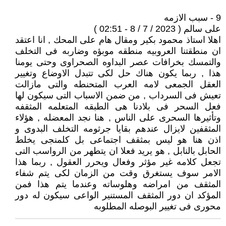
9 - سبب الازمه
على سالم ( 2023 / 7 / 8 - 02:51 )
اهلا استاذ محمود بكير ومقال هام على المحك , انا اعتقد
ان منطقتنا العروبيه منطقه موبؤه وضاربه فى التخلف
والتمسك بخرافات عصر البداوه الصحراوى وحتى يومنا
هذا , ربما يكون هناك حل لكى تتبدل الاوضاع وتغيير
العقل الجمعى لامه العرب المتحنطه والتى مازالت
تعيش فى السرداب , من ضمن الاسباب التى سيكون لها
فعل السحر فى بلادنا هى الطبقه المتعلمه المثقفه
وتأثيرها السحرى على الناس , هنا نجد المعضله , هؤلاء
المثقفين لايزال عندهم بقايا جرثومه التخلف البدوى و
اذن هنا هو ليس بمثقف اجتماعى بل كلمنجى يخلط
الحابل بالنابل , هو يريد فعلا ان يتطهر من الرواسب التى
تجعل كلامه غير مؤثر وفعال ويحرر العقول , ربما هذا
الامر سوف يستغرق وقت من الزمان لكى يتم شفاء
المثقف من امراضه وهلوساته وعندما يتم هذا فمن
المؤكد ان دور المثقف المستنير الواعى سيكون له دور
محورى فى تغيير البوصله المطلوبه