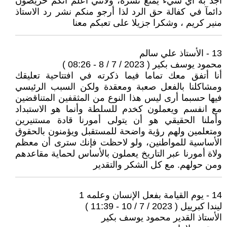
أجد به أي شيء يمنع نشره، ولأنني أعلم أنكم حريصون
دائمآ في كفالة حق الرد لذا أرجو منكم نشر رد الاستاذ
منير كريم ، وشكرا جزيلا على تعبكم معنا
13 - الأستاذ علي سالم
محمود يوسف بكير ( 2023 / 7 / 8 - 08:26 )
أنا أتفق معك تماما فيما ذكرته في افتتاحية تعليقك
ومشاكلنا بالفعل صعبة ومعقدة ولكن السبب الرئيسي
فيها حسبما أرى ليس هذا النوع من المثقفين المتناقضين
مع انفسم ويعملون كخدم للسلطة وأنما هو الاستبداد
وأملنا الحقيقي هو أن يتولى أمورنا قادة مستنيرين
ومتعلمين ولهم رؤية واضحة للمستقبل ويؤمنون بالحقوق
الأساسية للمواطنين، ولو لاحظت فإنك سترى أن معظم
ولاة أمورنا عبر التاريخ يعملون بالأساس لحماية مقاعدهم
ومن حولهم. مع كل الشكر والتقدير
14 - يوم القيامة بفعل الإنسان وعلمه 1
ليندا كبرييل ( 2023 / 7 / 10 - 11:39 )
الأستاذ القدير محمود يوسف بكير