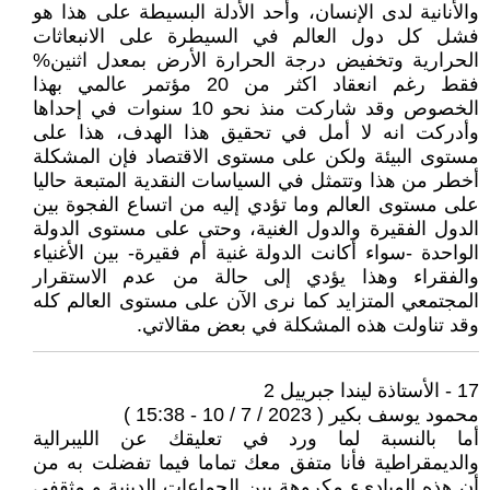
والأنانية لدى الإنسان، وأحد الأدلة البسيطة على هذا هو
فشل كل دول العالم في السيطرة ‏على الانبعاثات
الحرارية وتخفيض درجة الحرارة الأرض بمعدل اثنين%
فقط رغم انعقاد اكثر من 20 مؤتمر عالمي بهذا
الخصوص وقد شاركت منذ نحو 10 سنوات في إحداها
وأدركت انه لا أمل في تحقيق هذا الهدف، هذا على
مستوى البيئة ولكن على مستوى الاقتصاد فإن المشكلة
أخطر من هذا وتتمثل في السياسات النقدية المتبعة حاليا
على مستوى العالم وما تؤدي إليه من اتساع الفجوة بين
الدول الفقيرة ‏والدول الغنية، وحتى على مستوى الدولة
الواحدة -سواء أكانت الدولة غنية أم فقيرة- بين الأغنياء
والفقراء وهذا يؤدي إلى حالة من عدم الاستقرار
المجتمعي المتزايد كما نرى الآن على مستوى العالم كله
وقد تناولت هذه المشكلة في بعض مقالاتي.
17 - الأستاذة ليندا جبرييل 2
محمود يوسف بكير ( 2023 / 7 / 10 - 15:38 )
أما بالنسبة لما ورد في تعليقك عن الليبرالية
والديمقراطية فأنا متفق معك تماما فيما تفضلت به من
أن هذه المباديء مكروهة بين الجماعات الدينية و مثقفي