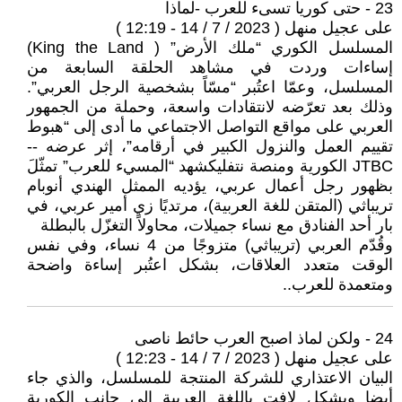
23 - حتى كوريا تسىء للعرب -لماذا
على عجيل منهل ( 2023 / 7 / 14 - 12:19 )
المسلسل الكوري “ملك الأرض” ( King the Land)
إساءات وردت في مشاهد الحلقة السابعة من
المسلسل، وعمّا اعتُبر “مسّاً بشخصية الرجل العربي”.
وذلك بعد تعرّضه لانتقادات واسعة، وحملة من الجمهور
العربي على مواقع التواصل الاجتماعي ما أدى إلى “هبوط
تقييم العمل والنزول الكبير في أرقامه”، إثر عرضه --
JTBC الكورية ومنصة نتفليكشهد “المسيء للعرب” تمثّلَ
بظهور رجل أعمال عربي، يؤديه الممثل الهندي أنوبام
تريباثي (المتقن للغة العربية)، مرتديًا زي أمير عربي، في
بار أحد الفنادق مع نساء جميلات، محاولاً التغزّل بالبطلة
وقُدّم العربي (تريباثي) متزوجًا من 4 نساء، وفي نفس
الوقت متعدد العلاقات، بشكل اعتُبر إساءة واضحة
ومتعمدة للعرب..
24 - ولكن لماذ اصبح العرب حائط ناصى
على عجيل منهل ( 2023 / 7 / 14 - 12:23 )
البيان الاعتذاري للشركة المنتجة للمسلسل، والذي جاء
أيضا وبشكل لافت باللغة العربية إلى جانب الكورية