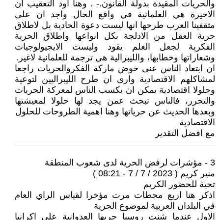
والحريات المقيدة بدولة القانون.- . وهنا اود التعقيب ان
الاخيرة هي العلمانية في واقع الحال واجد ان على
مثقفينا العرب طرحها انها ليست دعوة الحادية بل لاطلاق
حرية العقل من الادلجة بكل انواعها واطلاق الحرية
الفكرية لجعل العلم يقود وليست الايجيولوجيات
وشعاراتها وخطابها، والليبرالية هي ترجمة للعلمانية لاغير.
ان ابتعاد الناس عنى خوض ماركة الفكروالحريات راجعا
لمشاكلهم الاقتصادية وارى ان طرح الليبراليين لتوعية
وحلولا اقتصادية يمكن ان يكسب الناس لمعركة الحريات
والتحرر، فالناس تبحث عمن يجد لها حلولا لمعيشتها
وبعدها الحديث عن حرياتها وهنا اهمية الطروحات للحلول
الاقتصادية
مع افضل التقدير
3 - مؤشرات لرفض الحرية لدى شعوب المنطقة
منير كريم ( 2023 / 7 / 7 - 08:21 )
تحية للحضور الكريم
اذكر هنا اربع محطات مرت مؤخرا لقياس الراي العام
في البلدان العربية لموضوع الحرية
الاول عندما شنت روسيا حربها العدوانية على اكرانيا