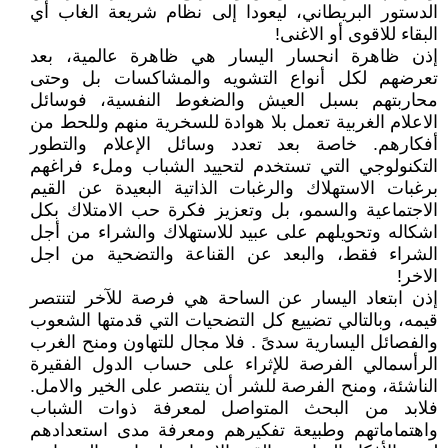
الدستور البريطاني، ليعودا إلى نظام شريعة الغاب أي
البقاء للاقوى أو الاغنى!
إذن ظاهرة انحسار اليسار هي ظاهرة عالمية، بعد
تعرضهم لكل أنواع التشويه والمشاكسات بل وحتى
محاربتهم بسبل العيش والضغوط النفسية، فوسائل
الاعلام الغربية تعمل بلا هوادة للسخرية منهم وللحط من
أفكارهم. خاصة بعد تعدد وسائل الإعلام والتطور
التكنولوجي التي تستخدم لتحييد الشباب وملء فراغهم
برغبات الاستهلاك والرغبات الذاتية البعيدة عن القيم
الاجتماعية والسمو، بل وتعزيز فكرة حب الامتلاك بكل
اشكاله وتحويلهم على عبيد للاستهلاك والشراء من أجل
الشراء فقط، والبعد عن القناعة والتضحية من اجل
الاخر!
إذن ابتعاد اليسار عن الساحة هي فرصة للآخر لتنتصر
قيمه، وبالتالي تضييع كل التضحيات التي قدمتها الشعوب
والفصائل اليسارية سدىً . فلا مجال للتهاون ومنح الغرب
الرأسمالي الفرصة للإثراء على حساب الدول الفقيرة
الناشئة، ومنح الفرصة للشر أن ينتصر على الخير والامل.
فلابد من البحث المتواصل لمعرفة ذوات الشباب
واهتماماتهم وطبيعة تفكيرهم ومعرفة مدى استعدادهم