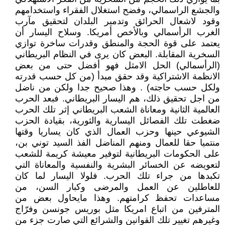
والجشع الراسمالي، وفضح استغلال الفقراء واستخدامهم
وقود لاشعال الحرائق وتدمير البلدان لتحقيق مآرب
الغرب الرأسمالي وبالأخص أمريكا. وسلاح اليسار أن
يعتمد على قوة الحجة والمنطق وقدرات ساخرة توازي
السخرية المقابلة. البعض كان يرى في النظام البريطاني
(الرأسمالي) الحل الامثل فهو أفضل حتى من بعض
الانظمة الاشتراكية وقد حقق مبدأ (من كل حسب قدرته
ولكل حسب حاجته) . وهذا صحيح جدا ولكن من ناضل
من اجل تحقيق ذلك، هم اليسار البريطاني. فبعد الحرب
العالمية الثانية ومعاناة الشعب البريطاني إثر تلك الحرب
ضغطت تلك الفصائل اليسارية والثورية، بقيادة الحزب
الشيوعي حينها وحزب العمال الذي كان يساريا وقتها
منتميا حقا للعمال ومنهم المناضل الفذ السيد توني بن،
على الحكومات البريطانية لتوفير معيشة كريمة للشعب
لتعويضه عن الخسائر البشرية والنفسية والمعاناة التي
تكبدها من جراء تلك الحرب. فلولا اليسار لما كان
للعاطلين عن العمل والمرضى وكبار السن، من
مساعدات تحفظ كرامتهم. وهذا مايحاول بعض من
المترفين من اتباع امريكا مثل بوريس جونسن وفرّاج
وغيرهم تغيير تلك القوانين والشرائع التي صارت جزء من