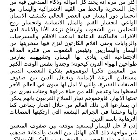
أكثر من مرة أنه يجند كل امواله وذكاء المبدعين فيه من
أجل السخرية والحط من القيم الاشتراكية واليسار. مع
انحسار دور اليسار في العصر الحالي يكتشف الانسان
الواعي انحسار القيم والمثل الانسانية وانحسار روح
التضامن بين الشعوب وارتفاع نزعة الأنا والانانية لدى
الافراد. فالماكينة الدعائية ابدعت الافلام والمسرحيات
والروايات وحتى افلام الكارتون لتزج فيها سخريتها من
اليسار واليساريين وتيئيس الشعوب من فكرة العدالة
الاجتماعية التي ينادي بها اليسار، وتشبيههم بفارس
طواحين الهواء الدون كيخوته! وجندوا بنفس الوقت الكثير
من المغيبين فكريا ليوهموهم بفكرة التعصب الديني
مستغلين النزعة الإيمانية وتغلغل الدين بين صفوف
الطبقات الفقيرة، والتي لا امل لها سوى في العالم الاخر
ليحظوا بما وعدهم الله من حياة مرفهة وجنات تجري من
تحتها الانهار. فاوهموهم تجار السلاح الغربيون بانهم يمكن
ان يسارعوا الى ذلك العالم من خلال انتحار جماعي كما
رأينا وعشنا في الجرائم البشعة التي ارتكبتها العصابات
الارهابية باسم الدين.
إذن لا حل لليسار ليستعيد موقعه بين صفوف المتعبين
غير مواجهة ذلك الكم الهائل من الخبث والدعاية ضدهم،
بما يوازي ذلك الحجم من السخرية من الفكر الاستهلاكي