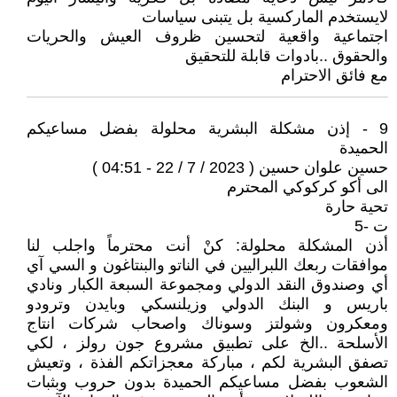
لايستخدم الماركسية بل يتبنى سياسات
اجتماعية واقعية لتحسين ظروف العيش والحريات
والحقوق ..بادوات قابلة للتحقيق
مع فائق الاحترام
9 - إذن مشكلة البشرية محلولة بفضل مساعيكم
الحميدة
حسين علوان حسين ( 2023 / 7 / 22 - 04:51 )
الى أكو كركوكي المحترم
تحية حارة
ت -5
أذن المشكلة محلولة: كنْ أنت محترماً واجلب لنا
موافقات ربعك اللبراليين في الناتو والبنتاغون و السي آي
أي وصندوق النقد الدولي ومجموعة السبعة الكبار ونادي
باريس و البنك الدولي وزيلنسكي وبايدن وترودو
ومعكرون وشولتز وسوناك واصحاب شركات انتاج
الأسلحة ..الخ على تطبيق مشروع جون رولز ، لكي
تصفق البشرية لكم ، مباركة معجزاتكم الفذة ، وتعيش
الشعوب بفضل مساعيكم الحميدة بدون حروب وبثبات