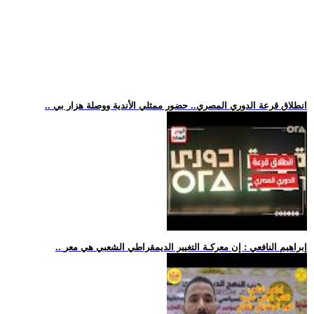
.. انطلاق قرعة الدوري المصري.. حضور ممثلي الأندية ووصلة هزار بي
.. إبراهيم النافعي : إن معركـة التغيير الديمقراطي الشعبي هي معر