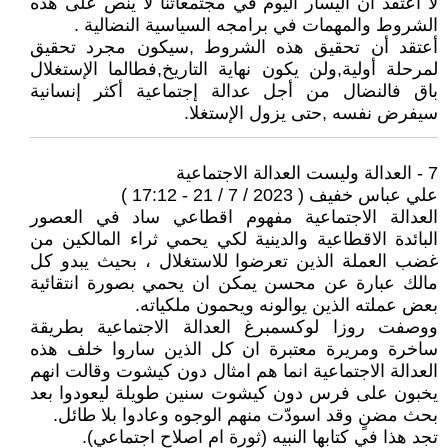
لا اعتقد أن اليسار اليوم في مجتمعاتنا لا ينص على هذه
الشروط والمهمات في برامجه السياسية النضالية .
أعتقد أن تحقيق هذه الشروط ,سيكون مجرد تحقيق
لمرحلة أولية,ولن يكون نهاية التاريخ,فطالما الإستغلال
باق فالنضال من أجل عدالة إجتماعية أكثر إنسانية
سيفرض نفسه ,حتى يزول الإستغلا.
7 - العدالة وليست العدالة الاجتماعية
علي عباس خفيف ( 2023 / 7 / 21 - 17:12 )
العدالة الاجتماعية مفهوم اقطاعي ساد في العصور
البائدة الاقطاعية والدينية لكي يحمي ثراء المالكين من
غضب العملة الذين تعرضوا للاستغلال ، بحيث يبدو كل
مالك عبارة عن محسن يمكن ان يحمي بصورة انتقائية
بعض عملته الذين يوالونه ويحمون ملكياته.
ووصفت روزا لوكسمبرغ العدالة الاجتماعية بطريقة
ساخرة ومريرة معتبرة ان كل الذين ساروا خلف هذه
العدالة الاجتماعية انما هم امثال دون كيشوت وقالت انهم
يخبون على فرس دون كيشوت سنين طويلة ليعودوا بعد
بحث مضنٍ وقد اسودّت منهم الوجوه وعادوا بلا طائل.
تجد هذا في كتابها النبيه (ثورة ام اصلاح اجتماعي).