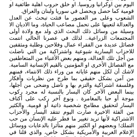
اليوم بين اوكرانيا وروسيا. او خلق حروب اهلية طائفية او
قومية كما حصل ويحصل في سوريا ولبنان والعراق.
الشعوب وعلى مر العصور ما فتئت تبحث عن العدل
والعدالة لتعينها على تحمل مصاعب الحياة، وما الاديان الا
وسيلة من وسائل ذلك البحث الذي ولد مع ولادة أولى
المجتمعات الزراعية.. لذلك في عصرنا الحالي انتمت
فصائل عديدة من الفقراء عمال وفلاحين وطلبة ومثقفين
للاحزاب اليسارية شيوعية واشتراكية من التي ناضلت
من أجل تلك العدالة، ومنهم بعض الأغنياء من المتعاطفين
مع الفصائل الأخرى او المؤمنين بالقيم الإنسانية السامية.
لاشك أن لكل منهم غاياته من وراء ذلك الانتماء، فمنهم
من آمن بشكل حقيقي بما طرح من نظريات وأفكار
وفلسفة اشتراكية والتزم بها و ناضل وضحى من أجلها،
بينما البعض الآخر كان اليسار بالنسبة له مجرد ركوب
موجة أو حبا بالمغامرة . ونوع آخر ركب على أكتاف
اليسار لتحقيق مطامح شخصية ذاتية أو قومية. والكثير
من الفئة الاخيرة صارت اليوم تنتقد اليسار والأحزاب
الاشتراكية لأنها تريد تغيير ما فطر عليه الإنسان من حب
التملك! وبعضهم او الكثير منهم متأثرا بالدعايات ووسائل
الإعلام الغربية والأمريكية بشكل خاص، والذي قلنا في