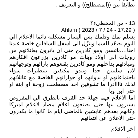
تطابقا بين ((المصطلح)) و التعريف .
13 - من المخطيء؟
Ahlam ( 2023 / 7 / 24 - 17:29 )
يسلم تمك وقلمك بس اليسار مشكلته دائما الاعلام الي
اليوم يصعّد للسما وينزّل الى اسفل السافلين خاصة عندنا
احنا….بائسين ومو كادرين حتى ان ياثرون بعائلاتهم من
زوجات الى اولاد وبنات مو كادرين يزرعون افكارهم
ومبادئهم بداخلهم ومو كادرين يقنعوهم بارائهم وتوجهاتهم
لان سلبيين جدا ويبدو مكتفين بتنظيرات سواء
باجتماعاتهم او ندواتهم او حواراتهم الخاصة مع عائلاتهم
لذلك ناااادرا ما تشوفين احد مصطحب زوجة او ابنة او
حتى ابن ويا
اما الاعلام فهم جهلة حد القرف بالطرق الي المفروض
يسيرون بيها حتى يصنعون اعلام مضاد لاعلام اميركا
وكانهم بعدهم عايشين بالماضي ايام ما كانوا ما يكدرون
حتى الاعلان عن انتمائهم
اخر الافلام