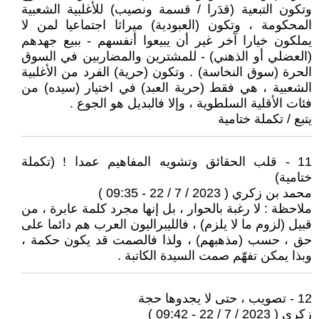
وتكون التبعية (قدَرا / قسمة ونصيب) للأغلبية الشعبية
المحكومة ، وتكون (العبودية) ميراثا اجتماعيا لمن لا
يملكون خيارا آخر غير أن يبيعوا أنفسهم - ببيع جهدهم
(العضلي أو الذهني) - للمشترين والمضاربين في السوق
الحرة (سوق النخاسة) . وتكون (حرية) الفرد من الأغلبية
الشعبية ، هي فقط (حرية العبد) في اختيار (سيده) من
فئات الأقلية السلطوية ، وإلا فالبديل هو الجوع .
يتبع / تكملة ختامية
11 - قلب الحقائق وتشويه المفاهيم عمدا ! (تكملة
ختامية)
محمد بن زكري ( 2023 / 7 / 22 - 09:35 )
ملاحظة : لا رغبة بالحوار ، بل إنها مجرد كلمة عابرة ، من
قبيل (لزوم ما لا يلزم) ، فالليبراليون العرب هم دائما على
حق ، حسب (مذهبهم) ، ولذا فالصمت قد يكون حكمة ،
وبذا يمكن تفهّم صمت السيدة الكاتبة .
12 - تصويب ، حتى لا يجدوها حجة
زكري ( 2023 / 7 / 22 - 09:42 )