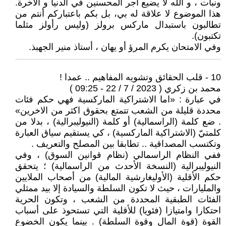
ونبات ، و الله لا يضيع أجر المحسنين في الدنيا و الآخرة.
هذا الموضوع لا علاقة له بي، بل بكم باعتباركم أنتم من
تطالبون باستبدال ماركس برولز (وليس رأولز مثلما
تكتبون).
وفي الامتحان يكرم المرؤ أو يهان ، أستاذ منير الجهبذ.
10 - قلب الحقائق وتشويه المفاهيم .. عمدا !
محمد بن زكري ( 2023 / 7 / 22 - 09:25 )
في عبارة : «اما الاشتراكية الماركسية فهي حكم فئات
محددة قليلة من الشعب تتمتع بحقوق اكثر من الاخرين»
. ضع كلمة (الراسمالية) أو كلمة (النيوليبرالية) ، بدلا من
كلمتيّ (الاشتراكية الماركسية) ، كي يستقيم سياق العبارة
وتكتسب المصداقية .. تطابقا بين المصلح والتعريف .
ففي النظام الراسمالي (نظام قوانين السوق) ، وفي
النيوليبرالية (النسخة الأحدث من الراسمالية) ؛ يتحقق
حكم الأقلية (الأوليغارشية المالية) من أصحاب الملايين
والمليارات ، حيث لا تكون السلطة والسيادة إلا بيد ممثلي
الفئات الطبقية المحددة من الشعب ، وتكون الحرية
احتكارا وامتيازا (فئويا) للأقلية التي تستحوذ على أسباب
القوة (قوة المال وقوة السلطة) . بينما يكون الخضوع