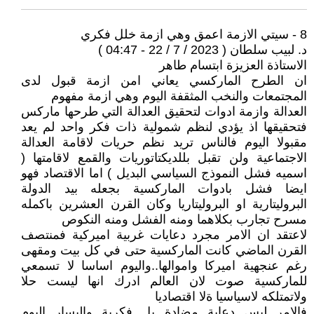
8 - سيتي الازمة اعمق وهي ازمة خلل فكري
د. لبيب سلطان ( 2023 / 7 / 22 - 04:47 )
الاستاذة العزيزة ابتسام طاهر
ان الطرح الماركسي يعاني امن ازمة قبول لدى
المجتمعات والنخب المثقفة اليوم وهي ازمة مفهوم
العدالة وازمة ادوات لتحقيق العدالة التي طرحها ماركس
فتحقيقها اذ يؤدي لنظم شمولية ذات فكر واحد لم يعد
مقبولا اليوم فالناس تريد نظم حريات لاقامة العدالة
الاجتماعية ولن تقبل بللديكتاتوريات والقمع لاقامتها (
اسميه فشل النموذج السياسي البديل ) اما الاقتصاد فهو
ايضا فشل بادوات الماركسية بجعله بيد الدولة
البروليتارية او البروليتاريا وكان القرن العشرين باكمله
مسرح تجارب بكلاهما ومنه الفشل ومنه النكوص
لاعتقد ان الامر مجرد دعايات غربية اميركية فمنتصف
القرن الماضي كانت الماركسية حتى في كل بيت ومقهى
رغم عنجهية اميركا واموالها..واليوم اساسا لا تسمعي
للماركسية صوت لان العالم ادرك انها ليست حلا
ولاتمتلكه لاسياسيا ةلا اقتصاديا
فالامر ليس دعاية مضادة بل فكرية واليسار اليوم