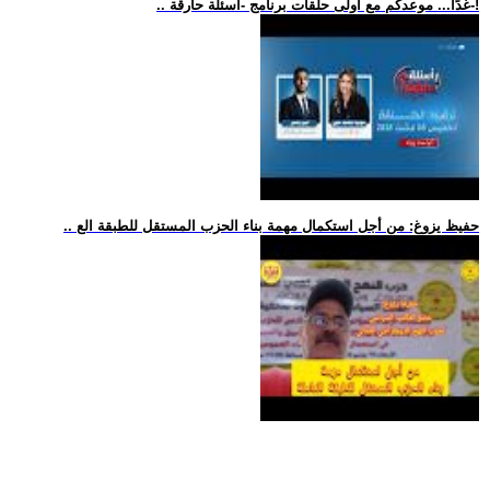
.. غدًا... موعدكم مع أولى حلقات برنامج -أسئلة حارقة-!
.. حفيظ يزوغ: من أجل استكمال مهمة بناء الحزب المستقل للطبقة الع