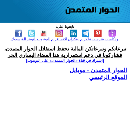
تابعونا على:
بودكاست
بنترست
تيلكرام
لينكدإن
الانستغرام
اليوتيوب
التويتر
الفيسبوك
تبرعاتكم وتبرعاتكن المالية تحفظ استقلال الحوار المتمدن،
فشاركونا في دعم استمرارية هذا الفضاء اليساري الحر
[اشترك في قناة ‫«الحوار المتمدن» على اليوتيوب]
الحوار المتمدن - موبايل
الموقع الرئيسي