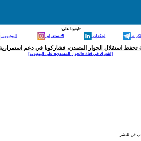
تابعونا على:
لكرام
لينكدإن
الانستغرام
اليوتيوب
ية تحفظ استقلال الحوار المتمدن، فشاركونا في دعم استمرارية 
[اشترك في قناة ‫«الحوار المتمدن» على اليوتيوب]
ب فن للنشر