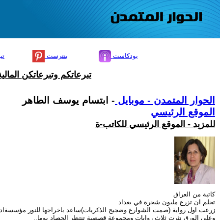
بودكاست
بنترست
تي
تبرعاتكم وتبرعاتكن المال
الحوار المتمدن - موبايل
- ابتسام يوسف الطاهر
الموقع الرئيسي
للمزيد - الموقع الرئيسي للكاتب-ة
كاتبة من العراق
تحلم ان تزرع مليون شجرة في بغداد
زرعت اول رواية (صمت الشوارع وضجيج الذكريات)ساعد باخراجها للنور مؤسسةاد
وعلى الورق نثرت ثلاث روايات ومجموعة قصصية تنتظر الحصاد يوما..