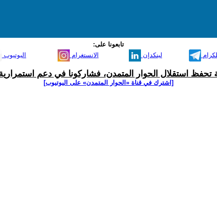
تابعونا على:
لكرام
لينكدإن
الانستغرام
اليوتيوب
ية تحفظ استقلال الحوار المتمدن، فشاركونا في دعم استمرارية 
[اشترك في قناة ‫«الحوار المتمدن» على اليوتيوب]