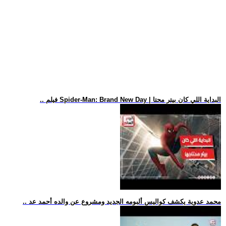
.. فيلم Spider-Man: Brand New Day | البداية اللي كان بيتر محتا
.. محمد عدوية يكشف كواليس ألبومه الجديد ومشروع عن والده أحمد عد