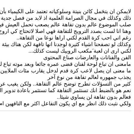
ذلك وكذلك في مجال الصرامة العلمية اذ لابد من فصل جدية ال
صلب الموضوع عالم بدون تفاهة عالم يصعب تحمل العيش فيه
وهنا انا لست بصدد الترويج للتفاهة فهي اصلا لاتحتاج كي اروج 
رغم اني احب كرة القدم لكني اراها نوعا من التفاهة..
وكذلك لو تصفحنا اشياء كثيرة لوجدنا انها تافهة لكن هناك بي
لكني ارى ان لعبة َمكعب الروبيك ليست كذلك...
الفن والفنانات والعارضات صناع المحتوى
مامعنى ان تباع لوحة لفنان قضى عمره جائعا وبعد موته تباع لوح
ما معنى ان يصل لاعب كرة قدم لدخل يقارب مئات الملايين..
يجذب جمهوره لعالم تفاهة من نوع آخر
كثير من التسؤلات تطرح توضح عالم التفاهة.. ولكن يغيب عن
نعم هو بالضبط انك تستثمر التفاهة كما تستثمر باعادة تدوير الن
فعالم بدون تفاهة لن يساوي شيئا..
ولكي نثبت ذلك انظر مع اي يكون التفاعل اكثر مع التافهين ام