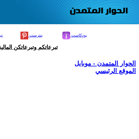
بودكاست
بنترست
تي
تبرعاتكم وتبرعاتكن المال
الحوار المتمدن - موبايل
الموقع الرئيسي