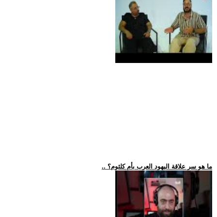
.. ما هو سر علاقة اليهود العرب بأم كلثوم؟