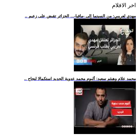
اخر الافلام
.. مهدي لعريبي: من السينما إلى -مافيا-... الجزائر تقبض على زعيم
.. محمد علام وهيثم سعيد: ألبوم محمد عدوية الجديد استكمالا لنجاح