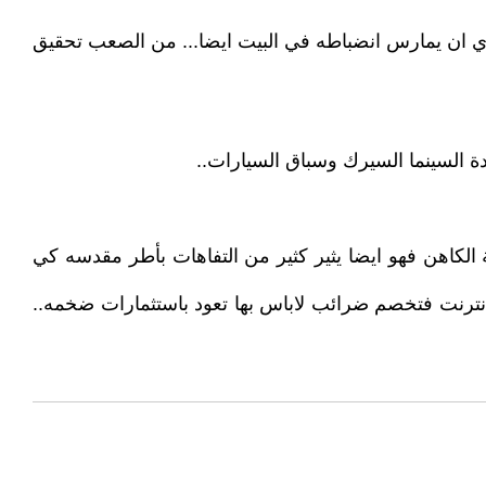
يا ( serious) لزمن طويل.. فكأنك تطلب من العسكري ان يمارس انضباطه في البيت ايضا... من الصعب تحقيق
دة السينما السيرك وسباق السيارات..
لكاهن فهو ايضا يثير كثير من التفاهات بأطر مقدسه كي
انترنت فتخصم ضرائب لاباس بها تعود باستثمارات ضخمه..