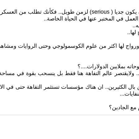
لايمكن ان يتحَمل كائن بنيتة وسلوكياته تعتمد على الكيمياء بأن يكون جد
عمل في المختبر عنها في الحياة الخاصة..
..
لها..
ئة ورواج لها اكثر من علوم الكوسمولوجي وحتى الروايات ومشاه
اته بملايبن الدولارات....؟
 ولايقتصر عالم التفاهة هنا فقط بل ينسحب بقوة في مساحة ا
 بال الكثيرين.. ان هناك مؤسسات تستثمر التفاهة حتى في ال
فايات...
 مع الجادين؟