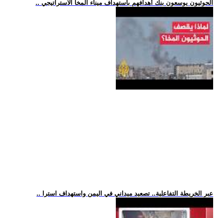
.. الحوثيون يوسعون بنك أهدافهم باستهداف ميناء المخا الاستراتيجي
.. عبر الخريطة التفاعلية.. تصعيد ميداني في اليمن واستهداف استرا