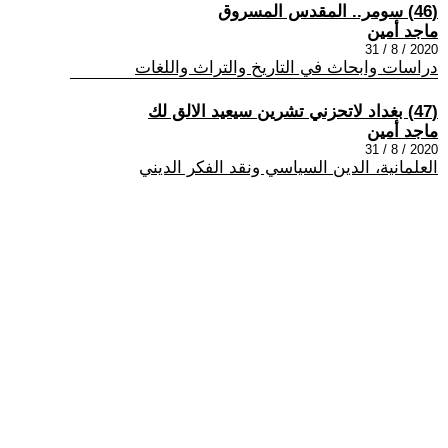
(46) سومر.. المقدس المسروق
ماجد أمين
2020 / 8 / 31
دراسات وابحاث في التاريخ والتراث واللغات
(47) بغداد لاتحزني تشرين سيعيد الالق لك
ماجد أمين
2020 / 8 / 31
العلمانية، الدين السياسي ونقد الفكر الديني