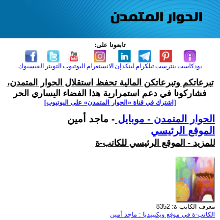
تابعونا على:
بودكاست
بنترست
تيلكرام
لينكدإن
الانستغرام
اليوتيوب
التويتر
الفيسبوك
تبرعاتكم وتبرعاتكن المالية تحفظ استقلال الحوار المتمدن،
فشاركونا في دعم استمرارية هذا الفضاء اليساري الحر
[اشترك في قناة ‫«الحوار المتمدن» على اليوتيوب]
الحوار المتمدن - موبايل
- ماجد أمين
الموقع الرئيسي
للمزيد - الموقع الرئيسي للكاتب-ة
معرف الكاتب-ة: 8352
الكاتب-ة في موقع ويكيبيديا : ماجد أمين