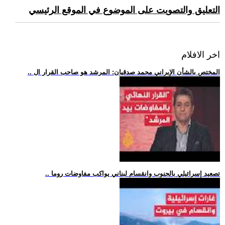
التعليق والتصويت على الموضوع في الموقع الرئيسي
اخر الافلام
.. المختص بالشأن الإيراني محمد صدقيان: المرشد هو صاحب القرار ال
.. تصعيد إسرائيلي بالجنوب وانقسام لبناني يواكب مفاوضات روما