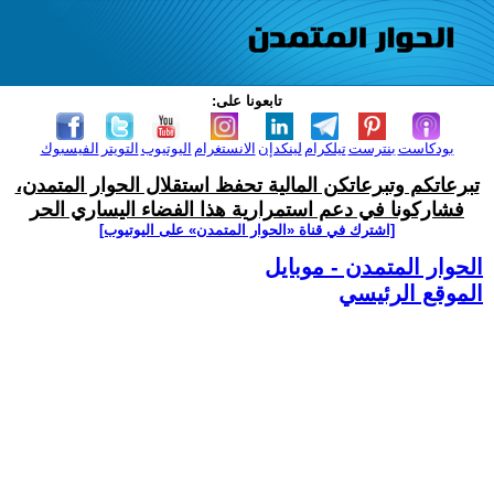
تابعونا على:
بودكاست
بنترست
تيلكرام
لينكدإن
الانستغرام
اليوتيوب
التويتر
الفيسبوك
تبرعاتكم وتبرعاتكن المالية تحفظ استقلال الحوار المتمدن،
فشاركونا في دعم استمرارية هذا الفضاء اليساري الحر
[اشترك في قناة ‫«الحوار المتمدن» على اليوتيوب]
الحوار المتمدن - موبايل
الموقع الرئيسي