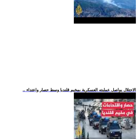
.. الاحتلال يواصل عمليته العسكرية بمخيم قلنديا وسط حصار واعتداء