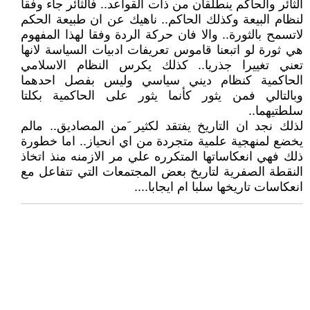
الثائر والحاكم ينطلقان من ذات القواعد.. فالثائر جاء وفقا
لنظام البيعة وكذلك الحاكم.. ناهيك عن ان طبيعة الحكم
لاتسمح بالثورة.. والا فان حركة الردة وفقا لهذا المفهوم
هي ثورة لو اتبعنا قاموس تعريفات ادبيات السياسة لانها
تعني تغييرا جذريا.. كذلك يكرس النظام الاسلامي
الحاكمية كنظام ديني سياسي وليس بفصل احدهما
وبالتالي فمن يثور كأنما يثور على الحاكمية بكلتا
سلطتيهما..
لذلك نجد ان التاريخ يفتقد لكثير َمن المصاديق.. مالم
يخضع لمنهجية علمية متجردة من اي انحياز.. اما خطورة
ذلك فهي انعكاساتها المتكرره علي مر الازمنه منذ اتخاذ
النقطة الصفرية لتاريخ بعض المجتمعات التي تتفاعل مع
انعكاسات تاريخها سلبا ام ايجابا....