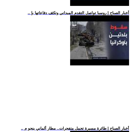
.. أخبار الصباح | روسيا تواصل التقدم الميداني وتكثف دفاعاتها بإ
.. أخبار الصباح | طائرة مسيرة تحمل متفجرات.. مطار ألماني ينجو م