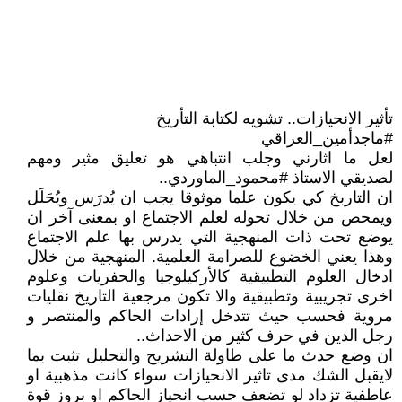
تأثير الانحيازات.. تشويه لكتابة التأريخ
#ماجدأمين_العراقي
لعل ما اثارني وجلب انتباهي هو تعليق مثير ومهم
لصديقي الاستاذ #محمود_الماوردي..
ان التاربخ كي يكون علما موثوقا يجب ان يُدرَس ويُحَلَل
ويمحص من خلال تحوله لعلم الاجتماع او بمعنى آخر ان
يوضع تحت ذات المنهجية التي يدرس بها علم الاجتماع
وهذا يعني الخضوع للصرامة العلمية. المنهجية من خلال
ادخال العلوم التطبيقية كالأركيلوجيا والحفريات وعلوم
اخرى تجريبية وتطبيقية والا تكون مرجعية التاريخ نقليات
مروية فحسب حيث تتدخل إرادات الحاكم والمنتصر و
رجل الدين في حرف كثير من الاحداث..
ان وضع حدث ما على طاولة التشريح والتحليل تثبت بما
لايقبل الشك مدى تاثير الانحيازات سواء كانت مذهبية او
عاطفية تزداد لو تضعف حسب انحياز الحاكم او بروز قوة