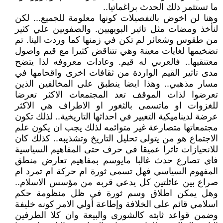
ما تستثمر ذلك الحدث براغماتيا..
وهنا لن اخوض بالتفصيلات كونها معلومة للجميع... لكن
لنأخذ ومضات مثل تاثير البويهيين. والصفويين علي كثير
من طقوس وشعائر لم تكن في زمنها كما وردت الينا. تم
تضخيمها لغايات معينة وهي تتناقض كثيرا مع قيم واصول
معتنقيها.. فالعربي له قيم. وعادات معروفه لذا يتضح
مدى تاثير القيم الواردة من ثقافات اخرى واقحامها في
مسار مذهبي.. وهذا ايضا ينطبق على المخالفين الذين
تعرضوا لذات الموقف تعد المجتمعات الاكثر تعرضا
للغزوات او ماتسمى بالثغور او الاطراف هي الاكثر
عرضة لديناميكية التغيير في احداثها التاريخية.. لذلك تكون
مجتمعاتها متصارعة غير متوائمه لذلك يجب ان يكون علم
الاجتماع هو من يتولى تحليل التاريخ وتشذيبه.. كذلك كان
للانحيازات تاثرا عميقا في حرف حتى المفاهيم السياسية
فاي تصارع حدث غالبا مايوسم بمفاهيم تعارض منطق
المفهوم السياسي فهل تسمى ثورة ام حركة ام تمرد ام
صراع بين عائلتين كل يدعي قربه من مؤسس الاسلام..
وهل يمكن اطلاق وسم ثورة في ظل منظومة حكم
اسلامي قائم على الخلافة وإطاعة أولي الامر كونه خليفة
وضمن قواعد ثابته كالشورى والبيعة وان كلا الطرفين