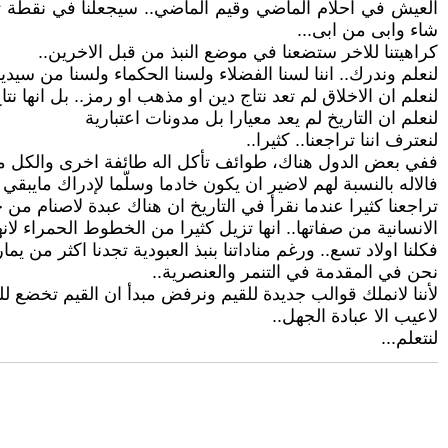
العيش في احلام الماضي وقيم الماضي.. سيجعلنا في نقطة تق
شاء وابى من ابى...
كراهيتنا للاخر ستضعنا في موضع النبذ من قبل الاخرين..
لنعلم وندرك.. اننا لسنا الفضلاء ولسنا الحكماء ولسنا من سيدير
لنعلم ان الاخلاق لم تعد نتاج دين او مذهب او رمز.. بل انها 
لنعلم ان التاريخ لم يعد معيارا بل مدونات اعتبارية
لنعترف اننا تراجعنا.. كثيرا..
ففي بعض الدول هناك، طوائف تأكل اله طائفة اخرى والكل 
فالاله بالنسبة لهم لاضير ان يكون خادما وسلّما لإدراك مايبقي
تراجعنا كثيرا عندما نقرأ في التاريخ ان هناك عبدة لاصنام من
الانسانية من صفاتها.. انها تزيل كثيرا من الخطوط الحمراء لان
فكلنا اولاد تسع.. ورغم مناداتنا بنبذ العبودية تجدنا اكثر من يم
نحن في المقدمة في التنمر والعنصرية..
لأننا لانملك قوالب جديدة للقيم ونرفض مبدأ ان القيم تخضع ل
لاعيب الا عبادة الجهل..
لنتعلم...