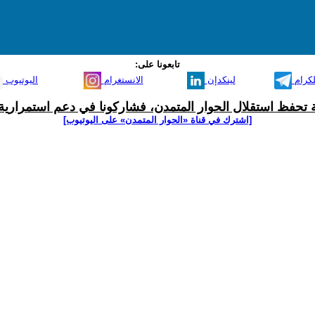
تابعونا على:
لكرام
لينكدإن
الانستغرام
اليوتيوب
ية تحفظ استقلال الحوار المتمدن، فشاركونا في دعم استمرارية 
[اشترك في قناة ‫«الحوار المتمدن» على اليوتيوب]