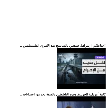
.. تفاعلكم | إسرائيل تستعين بالتماسيح ضد الأسرى الفلسطينيين!!
.. كاتبة أمريكية للجزيرة: وجود الناشطين بالضفة يحد من اعتداءات