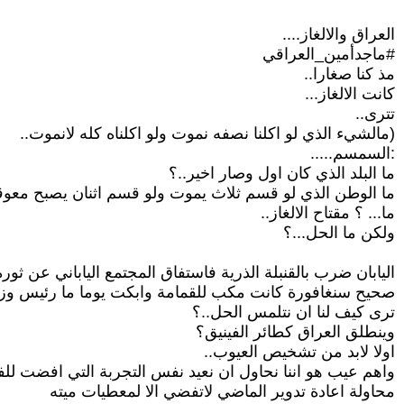
العراق والالغاز....
#ماجدأمين_العراقي
مذ كنا صغارا..
كانت الالغاز...
تترى..
(مالشيء الذي لو اكلنا نصفه نموت ولو اكلناه كله لانموت..
:السمسم.....
ما البلد الذي كان اول وصار اخير..؟
ما الوطن الذي لو قسم ثلاث يموت ولو قسم اثنان يصبح معوقا
ما... ؟ مقتاح الالغاز..
ولكن ما الحل...؟
اليابان ضرب بالقنبلة الذرية فاستفاق المجتمع الياباني عن ثو
صحيح سنغافورة كانت مكب للقمامة وابكت يوما ما رئيس وزرائه
ترى كيف لنا ان نتلمس الحل..؟
وينطلق العراق كطائر الفينيق؟
اولا لابد من تشخيص العيوب..
واهم عيب هو اننا نحاول ان نعيد نفس التجربة التي افضت لل
محاولة اعادة تدوير الماضي لاتفضي الا لمعطيات ميته