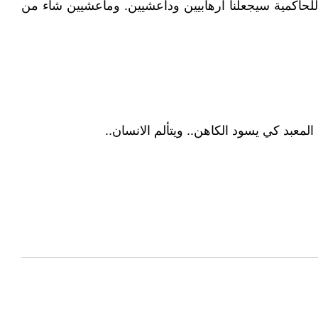
لحاكمية سيجعلنا ارهابيين وداعشيين. وماعشيين شاء من
لمعبد كي يسود الكاهن.. ويتألم الانسان..