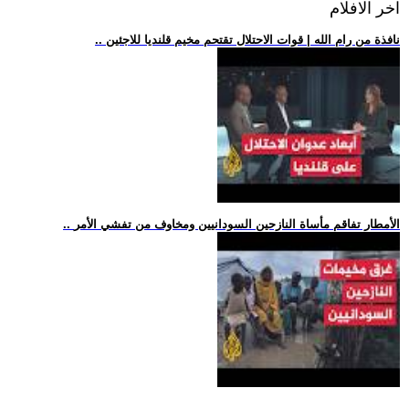
اخر الافلام
.. نافذة من رام الله | قوات الاحتلال تقتحم مخيم قلنديا للاجئين
.. الأمطار تفاقم مأساة النازحين السودانيين ومخاوف من تفشي الأمر