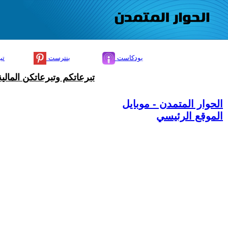
بودكاست
بنترست
تي
تبرعاتكم وتبرعاتكن المال
الحوار المتمدن - موبايل
الموقع الرئيسي