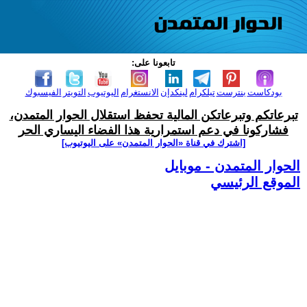
تابعونا على:
بودكاست
بنترست
تيلكرام
لينكدإن
الانستغرام
اليوتيوب
التويتر
الفيسبوك
تبرعاتكم وتبرعاتكن المالية تحفظ استقلال الحوار المتمدن،
فشاركونا في دعم استمرارية هذا الفضاء اليساري الحر
[اشترك في قناة ‫«الحوار المتمدن» على اليوتيوب]
الحوار المتمدن - موبايل
الموقع الرئيسي