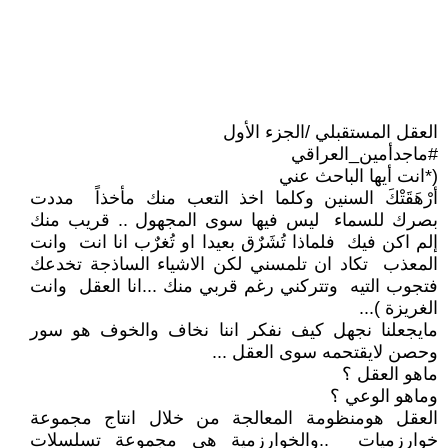
العقل المستقبلي /الجزء الأول
#ماجدأمين_العراقي
(*انت أيها الباحث عني
أرْهَقَتْكَ السنين وكلما اخذ التعب منك مأخذاً مددت
بصرك للسماء ليس فيها سوى المجهول .. قريب منك
إلم اكن فيك فلماذا تُشَرٌق بعيدا او تُغرٌب انا انت وانت
المعذب تكاد ان تلمسني لكن الاشياء الساذجة تخدعك
فتجوب التيه وتتركني رغم قربي منك ...انا العقل وانت
الغريزة )...
مايجعلنا نجهل كيف نفكر اننا نخاف والخوف هو سور
وحصن لايقتحمه سوى العقل ...
ماهو العقل ؟
وماهو الوعي ؟
العقل هومنظومة المعالجة من خلال انتاج مجموعة
خوارزميات ..والخوارزمية هي مجموعة تسلسلات