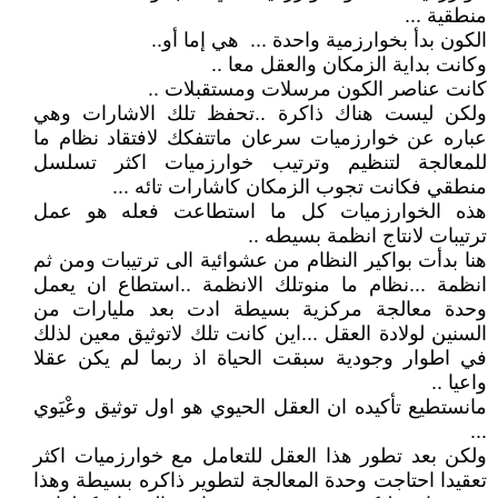
منطقية ...
الكون بدأ بخوارزمية واحدة ... هي إما أو..
وكانت بداية الزمكان والعقل معا ..
كانت عناصر الكون مرسلات ومستقبلات ..
ولكن ليست هناك ذاكرة ..تحفظ تلك الاشارات وهي
عباره عن خوارزميات سرعان ماتتفكك لافتقاد نظام ما
للمعالجة لتنظيم وترتيب خوارزميات اكثر تسلسل
منطقي فكانت تجوب الزمكان كاشارات تائه ...
هذه الخوارزميات كل ما استطاعت فعله هو عمل
ترتيبات لانتاج انظمة بسيطه ..
هنا بدأت بواكير النظام من عشوائية الى ترتيبات ومن ثم
انظمة ...نظام ما منوتلك الانظمة ..استطاع ان يعمل
وحدة معالجة مركزية بسيطة ادت بعد مليارات من
السنين لولادة العقل ...اين كانت تلك لاتوثيق معين لذلك
في اطوار وجودية سبقت الحياة اذ ربما لم يكن عقلا
واعيا ..
مانستطيع تأكيده ان العقل الحيوي هو اول توثيق وعْيَوي
...
ولكن بعد تطور هذا العقل للتعامل مع خوارزميات اكثر
تعقيدا احتاجت وحدة المعالجة لتطوير ذاكره بسيطة وهذا