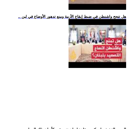
.. هل تنجح واشنطن في ضبط إيقاع الأزمة ومنع تدهور الأوضاع في لبن