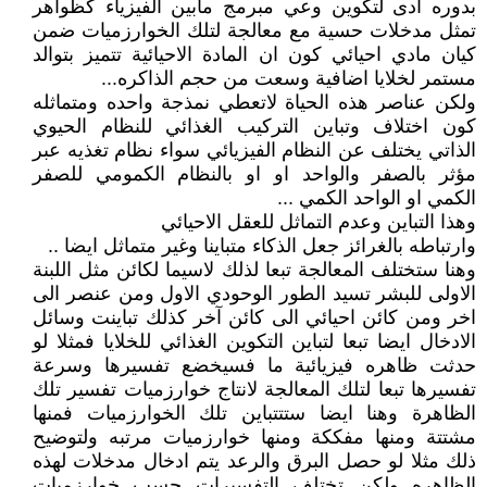
بدوره ادى لتكوين وعي مبرمج مابين الفيزياء كظواهر
تمثل مدخلات حسية مع معالجة لتلك الخوارزميات ضمن
كيان مادي احيائي كون ان المادة الاحيائية تتميز بتوالد
مستمر لخلايا اضافية وسعت من حجم الذاكره...
ولكن عناصر هذه الحياة لاتعطي نمذجة واحده ومتماثله
كون اختلاف وتباين التركيب الغذائي للنظام الحيوي
الذاتي يختلف عن النظام الفيزيائي سواء نظام تغذيه عبر
مؤثر بالصفر والواحد او او بالنظام الكمومي للصفر
الكمي او الواحد الكمي ...
وهذا التباين وعدم التماثل للعقل الاحيائي
وارتباطه بالغرائز جعل الذكاء متباينا وغير متماثل ايضا ..
وهنا ستختلف المعالجة تبعا لذلك لاسيما لكائن مثل اللبنة
الاولى للبشر تسيد الطور الوحودي الاول ومن عنصر الى
اخر ومن كائن احيائي الى كائن آخر كذلك تباينت وسائل
الادخال ايضا تبعا لتباين التكوين الغذائي للخلايا فمثلا لو
حدثت ظاهره فيزيائية ما فسيخضع تفسيرها وسرعة
تفسيرها تبعا لتلك المعالجة لانتاج خوارزميات تفسير تلك
الظاهرة وهنا ايضا ستتتباين تلك الخوارزميات فمنها
مشتتة ومنها مفككة ومنها خوارزميات مرتبه ولتوضيح
ذلك مثلا لو حصل البرق والرعد يتم ادخال مدخلات لهذه
الظاهره ولكن تختلف التفسيرات حسب خوارزميات