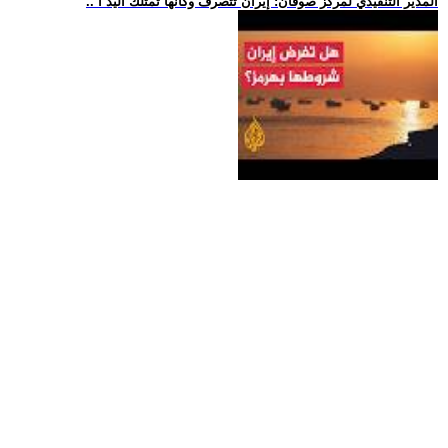
.. المدير التنفيذي لمركز صوفان: إيران تتصرف وكأنها تمتلك اليد ا