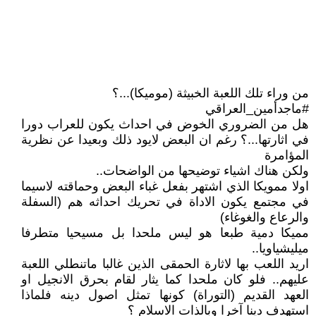
من وراء تلك اللعبة الخبيثة (موميكا)...؟
#ماجدأمين_العراقي
هل من الضروري الخوض في احداث يكون للعراب دورا
في اثارتها...؟ رغم ان البعض لايود ذلك وبعيدا عن نظرية
المؤامرة
ولكن هناك اشياء توضيحها من الواضحات..
اولا ممويكا الذي اشتهر بفعل غباء البعض وحماقته لاسيما
في مجتمع يكون الاداة في تحريك احداثه هم (السفلة
والرعاع والغوغاء)
مميكا دمية طبعا هو ليس ملحدا بل مسيحيا متطرفا
ميليشياويا..
اريد اللعب بها لاثارة الحمقى الذين غالبا ماتنطلي اللعبة
عليهم.. فلو كان ملحدا كما يثار لقام بحرق الانجيل او
العهد القديم (التوراة) كونها تمثل اصول دينه فلماذا
استهدف دينا آخرا وبالذات الاسلام ؟