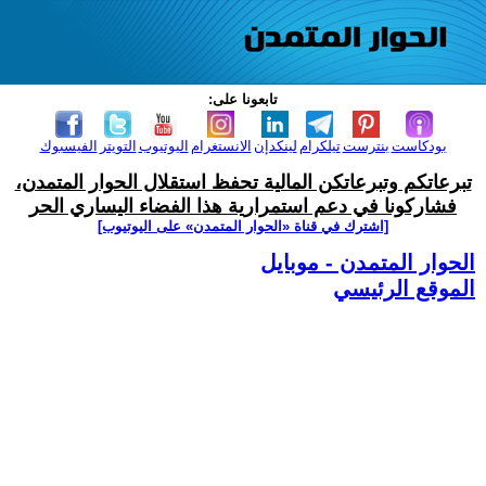
تابعونا على:
بودكاست
بنترست
تيلكرام
لينكدإن
الانستغرام
اليوتيوب
التويتر
الفيسبوك
تبرعاتكم وتبرعاتكن المالية تحفظ استقلال الحوار المتمدن،
فشاركونا في دعم استمرارية هذا الفضاء اليساري الحر
[اشترك في قناة ‫«الحوار المتمدن» على اليوتيوب]
الحوار المتمدن - موبايل
الموقع الرئيسي