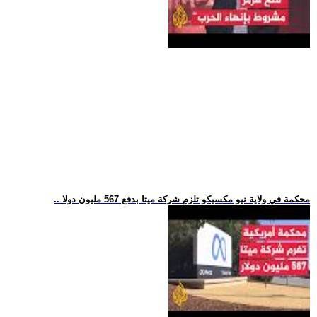
.. محكمة في ولاية نيو مكسيكو تلزم شركة ميتا بدفع 567 مليون دولا