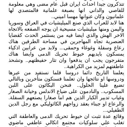
تتذكرون جيدا احداث ايران قبل عام مضى وهي معلومة
للقاصي والداني انها بصبغة علمانية فالمتصدي لها
علمانيون وكان عنوانها مهسا اميني..
هنا لابد للعراب الذي صنع الميليشيات في العراق وسوريا
واليمن ومنها ميليشيات مسيحية ان يوجه الصفعه بالاتجاه
الاخر الهش والذي ايضا فيه من يستثمر الحدث كقضايا
العنصرية تجاه المهاجرين في مساحة الطرفين هناك
رعاع وسفلة وغوغاء وحمقى... ولابد من عرابين اذكياء
يمسكون بايديهم خيوط تحريك الدمى وايضا هناك
متفرجون يجب ان يدفعوا وان تثار حفيظتهم.. وتشحذ
عاطفتهم لمزيد من الكراهية..
يعلمنا التاريخ دائما دروسا قلما نستفيد من عبرها
ودروسها او نتائجها وان تعلمنا فسنكون متأخرين وبالتالي
تضيع علينا الحلول.. فنحن البكائون على اللبن
المسكوب.. والنادمون على ضياع الاندلس وخيانة الصغار
وغياب تدبير الكبار الذين هم اما صغارا يصنعهم السفلة.
والرعاع او جبناء بعقد زواجهم الكاثوليكي مع رجل الدين
الطفيلي...
وقائع عدة تثبت ان خيوط تحريك الدمى والعاطفة التي
تغلب علي سلوكيات مجتمع اتكالي عاطفي ماضوي