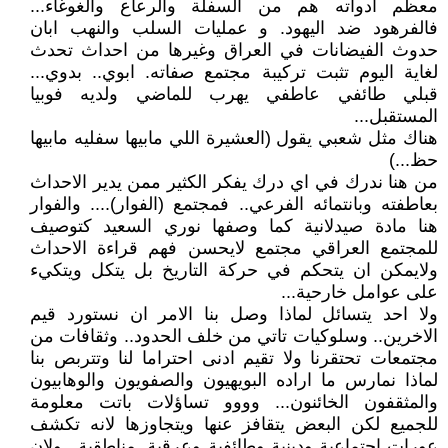
معظم ادواته هم من السفلة والرعاع والغوغاء...
فالفرهود ضد اليهود. و عمليات السلب والنهب ابان
حدوث الفيضانات في العراق وغيرها من احداث تحدث
لغاية اليوم تثبت تركيبة مجتمع صفاته. ابوي.. بدوي...
قبلي طائفي عاطفي يهرب للماضي ولديه فوبيا
المستقبل...
هناك مثل شعبي يقول (العشيرة اللي مابيها سفليه مابيها
حظ...)
من هنا ندرك في اي درك يفكر الكثير ممن يدير الاحداث
بعاطفته وبانتمائه الفرعي.. فمجتمع (الفوار).... والفوار
هنا مادة صيدلانية كما وصفها نوري السعيد كتوصيف
للمجتمع العراقي مجتمع لايحسن فهم قراءة الاحداث
ولايمكن ان يتحكم في حركة التاريخ بل يتكل ويتكيء
على عوامل خارحية...
ولا احد يتسائل لماذا وصل بنا الامر ان نستورد قيم
الاخرين.. وسلوكيات تاتي من خلف الحدود.. وثقافات من
مجتمعات تحتقرنا ولا تقيم ادنى احتراما لنا وتتربص بنا
لماذا نمارس ما اراده البويهيون والصفويون والوهابيون
والمثقفون الخائنون... وووو تساؤلات باتت معلومة
للجميع لكن البعض يتقافز عنها ويتجاوزها لانه تكشف
عورات اجتماعية ودينية وطائفية وعرقية. مناطقية.. ولان