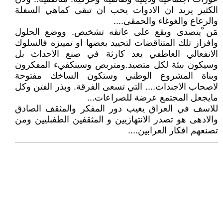
الكثير يريد ان الادوات يحب ان تبقى كماهي السفلة
والرعاع والغوغاء والحمقى....
مَن ْيتصدى ويقع على عاتقه تشخيص. ووضع الحلول
وافراز تلك المتناقضات لتحييد بعضها او تمييزه فالسلوك
الانفعالي العاطفي يعد كارثة في صنع الاحداث بل
وسيكون بيئة لكل متصيد.ومتربص وسينكفيء المفكرون
وبناة المشروع الوطني وستكون الساخك مفتوحة
لاصحاب الاجندات.... التي تسعى الفرقة. وبذر الفتن وكل
مايجعل المجتمع عرضة للصراعات...
للاسف في العراق يغيب دور المفكر والمثقف الصادق
والادهى هو تصدر الانتهازيين و المثقفين الطفبليين ومن
تصنعهم افكار العرابين....