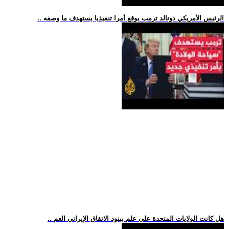
.. الرئيس الأمريكي دونالد ترمب يوقع أمرا تنفيذيا يستهدف ما وصفه
.. هل كانت الولايات المتحدة على علم ببنود الاتفاق الإيراني العم