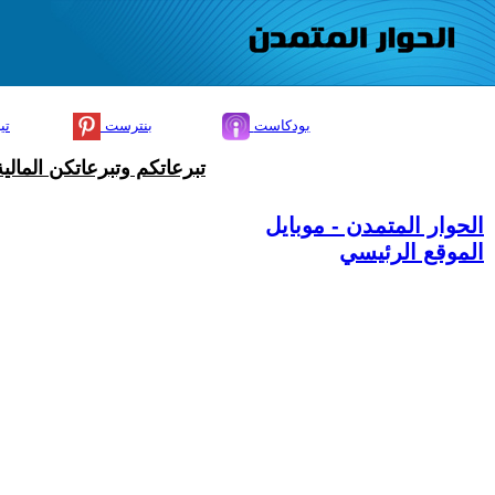
بودكاست
بنترست
تي
تبرعاتكم وتبرعاتكن المال
الحوار المتمدن - موبايل
الموقع الرئيسي