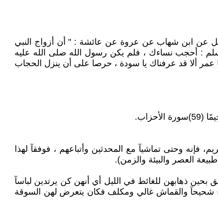
قيل عن ابن شهاب عن عروة عن عائشة : " أن أزواج النبي
وسلم : أحجب نساءك ، فلم يكن رسول الله صلى الله عليه
 عمر ألا قد عرفناك يا سودة ، حرصا على أن ينزل الحجاب
الأحزاب.
يم، فإنه وحتى تماشيآ مع المحدثين وأتباعهم ، فوفقآ لهذا
بيعة العصر والبيئة والزمن).
بحين ذهابهن للغائط في الليل أي أنهن كن يرتدين لباسآ
ماء شحيحآ والقماش غالي ومكلف فكان يتعرض لهن السوقة