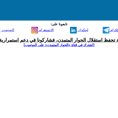
تابعونا على:
لكرام
لينكدإن
الانستغرام
اليوتيوب
ية تحفظ استقلال الحوار المتمدن، فشاركونا في دعم استمرارية 
[اشترك في قناة ‫«الحوار المتمدن» على اليوتيوب]