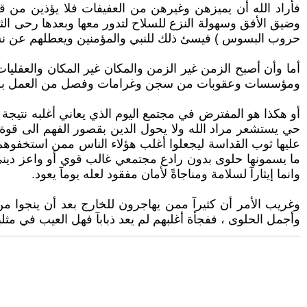
فأراد الله أن يميزهن وغيرهن من العفيفات فلا يؤذين من 
وضيق الأفق وسهولة النزع للسلاح لتدور معها وبعدها رحى 
حروب البسوس ) فيسئ ذلك للنبي والمؤمنين ويعطلهم عن نشر ا
أما وأن أصبح الزمن غير الزمن والمكان غير المكان والعقليات 
ومؤسسات وعقوبات من سجن وغرامات وفصل من العمل بل و
أو هكذا هو المفترض في مجتمع اليوم الذي يعاني أغلبه نتيجة
حي يستشعر مراد الله ولا يحول الدين بقصور الفهم الى قوة 
عليها ثوب القداسة ليجعلوا أغلب هؤلاء الناس ممن استخفوهم ف
ما يسمونها حلوى بدون رادع مجتمعي غالب قوي أو واعز ديني
وانما إيثارآ لسلامة ومناجاةً لأمان مفقود لعله يومآ يعود.
وغريب الأمر أن كثيرآ ممن يهاجرون للخارج بعد أن ينجوا من 
وأجمل الحلوى ، ففجأة أغلبهم لم يعد ذبابآ فهل العيب في مثل