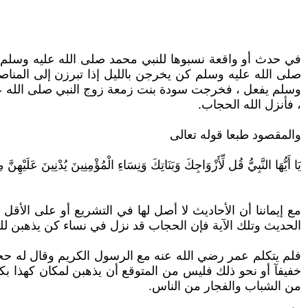
في حدث أو واقعة نسبوها للنبي محمد صلى الله عليه وسلم، ق
صلى الله عليه وسلم كن يخرجن بالليل إذا تبرزن إلى المنا
وسلم يفعل ، فخرجت سودة بنت زمعة زوج النبي صلى الله عليه
، فأنزل الله الحجاب.
والمقصود طبعا قوله تعالى
يَا أَيُّهَا النَّبِيُّ قُل لِّأَزْوَاجِكَ وَبَنَاتِكَ وَنِسَاءِ الْمُؤْمِنِينَ يُدْنِينَ عَلَيْهِنَّ مِن جَ
مع إيماننا أن الأحاديث لا أصل لها في التشريع أو على الأقل 
الحديث وتلك الآية فإن الحجاب قد نزل في نساء كن يذهبن للغا
فلم يتكلم عمر رضي الله عنه مع الرسول الكريم وقال له حجب
خفيفآ أو نحو ذلك فليس من المتوقع أن يذهبن لمكان كهذا ب
من الشباب والفجار من الناس.