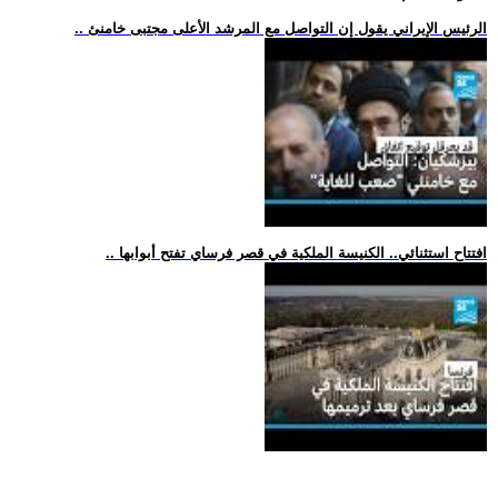
.. الرئيس الإيراني يقول إن التواصل مع المرشد الأعلى مجتبى خامنئ
.. افتتاح استثنائي.. الكنيسة الملكية في قصر فرساي تفتح أبوابها