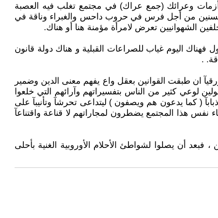
 وأزمات وعرائك (جمع عراك) في مجتمع تغلب فيه العصبة
ت السنين من أجل فرس في حروب داحس والغبراء وناقة في
ين الشهوانيين تعرض لامرأة مؤمنة هنا أو هناك.
ول فهناك اليوم غياب للصراعات القبلية و هناك دولة قانون
. .
رقيآ ان طبقت القوانين بعقل واع يفهم معنى الدين وضمير
لين لوعي كثير من الناس بتفسيراتهم وآرائهم التي خلعوا
ابآ ( كما يدعون هم ويصفون ) ليتداعى تحرشآ وتأنيبآ على
 نفس هذا المجتمع يضطرون لمجاراتهم لا قناعة واقتناعآ
 فبعد أن يصلوا لشواطئ الأحلام الأوروبية الغنية بأحلى