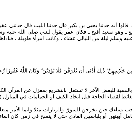
الوا أنه حدثنا يحيى بن بكير قال حدثنا الليث قال حدثني ع
صع ـ وهو صعيد أفيح ـ فكان عمر يقول للنبي صلى الله عليه 
 وسلم ليلة من الليالي عشاء ، وكانت امرأة طويلة ، فناداها
لَابِيبِهِنَّ ۚ ذَٰلِكَ أَدْنَىٰ أَن يُعْرَفْنَ فَلَا يُؤْذَيْنَ ۗ وَكَانَ اللَّهُ غَفُورًا رَّحِيمًا (59)سورة 
بالنسبة للبعض الآخر لا تستقل بالتشريع بمعزل عن القرآن الكر
ئط لقضاء الحاجة قبل اتخاذ الكنف او الحمامات في المنازل (ط
 نساءك حين يخرجن للسوق وللزيارات مثلآ وانما الأمر متعلق 
كامل أبهتهن أو بلباسهن العادي حتى لا يتسخ في زمن كان ال