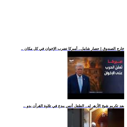
.. خارج الصندوق | حصار شامل.. أميركا تضرب الإخوان في كل مكان
.. بعد تكريم شيخ الأزهر له.. الطفل أنس يبدع في تلاوة القرآن بدو