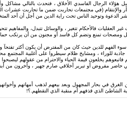
قبل هؤلاء الرجال الفاسدي الأخلاق ، فتحدث بالتالي مشاكل
الثأر والإنتقام (في مجتمعات تحاربت ضمن ما تحاربت عشرا
لدعوة وتوحيد الناس تحت راية الدين من أجل أن أحد المتخلف
غير العقليات فالأحكام تتغير ، والوسائل تتبدل، والمفاهيم تتح
مصحات تمنع وتضم كل فاسد أو مجنون من أن يرتكب حماقة
 سوء الفهم للدين حيث كان من المفترض أن يكون أكثر تفتحآ و
جاذبة للوراء ، ومشايخ ظلام سيطروا على أغلبية المجتمع محو
اتبعوهم يخلعون قيمة الحياء والاحترام من عقولهم ليصبحوا ذب
 حاضر مفروض أو تبرير أخلاقي صارم جهير ، وآخرون من أبناء
الغرق في بحار المجهول وبعد بيعهم لذهب أمهاتهم وأخواتهن ،
بة الشاطئ الذي قذفهم أم منقبة الذي التقطهم.؟!