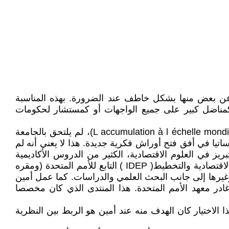
عن بعض منها بشكل خاطف عند الضرورة. بهذه المناسبة
و كمناضل كبير على جميع الواجهات أو كمستشار لحكومات
حين ناقش سمير أمين أطروحته للدكتوراه سنة 1957 بجامعة السوربون والتي خصصها للتراكم على الصعيد العالمي ( L accumulation à l échelle mondiale)، لم يلتحق بالجامعة
ساتيا في أفق فتح أوراش فكرية جديدة. هذا لا يعني أنه لم
 في العلوم الاقتصادية، الكثير من الدروس الأكاديمية
الهادفة في العديد من الجامعات منها جامعة باريس فانسين وجامعة بواتيي وجامعة داكار، كما كان يصهر في معهد التنمية الاقتصادية والتخطيط( IDEP ) التابع للأمم المتحدة (ومقره
يرها إلى جانب البحث العلمي والدراسات. كما عمل أمين
)، الذي أسسه في 1980، وكان مديرا له كذلك، بعد أن غادر معهد الأمم المتحدة. هذا المنتدى الذي كان مخصصا
 الاختيار كان الهدف منه عند أمين هو الربط بين النظرية