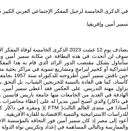
في الذكرى الخامسة لرحيل المفكر الإجتماعي العربي الكبير س
سمير أمين وإفريقيا.
يصادف يوم 12 غشت 2023 الذكرى الخامسة لوفاة المفكر الإجتماعي العربي الكبير سمير أمين.
سوف لن أتحدث في هذه البطاقة عن مكانة سمير أمين ودوره
سأتناول بشكل مقتضب الدور الرائد الذي قام به هذا المفك
اشتراكية أو كخبير لبرامج ومشاريع تنموية في مراكز بحثية متم
كأستاذ، كما هي العادة بالنسبة للخريجين الشباب، بل ألتحق ب
يزاول مهنة التدريس. على العكس فقد أعطى سمير أمين، بعد
في داكار) والذي أصبح أمين مديرا له على إعطاء محاضرات و
للدراسات الاستراتيجية والتنمية الاقتصادية للقارة الأفريقية.
أعود إلى مصر إذ كان سمير أمين فور التحاقه بالمؤسسة الاقتص
والممارسة وبالتالي المساهمة في إعداد وتكريس نواة الدولة ا