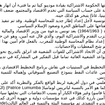
الحكومة الاشتراكية بقيادة موديبو كيتا تم ما فتىء أن انهار 
ية على حساب السياسة التي تخدم الاقتصاد والمجتمع، ضعف الأط
يا، غانا) يتبخر هو كذلك حينه.
 من إدارة التخطيط التونسية لأجل إعداد إطار جديد للمحاسبة الوطنية. وقد ت
تاحها على المناطق الحرة وصعود الإسلام السياسي.
أما عن المغرب، فقد حضر سمير أمين إليه في نفس الفترة ( 1964/1963) بعد ت
التقدم والاشتراكية اليوم، والذي قال عنه أمين، وهو عن حق
داد نظام المحاسبة الوطنية للمغرب. بالفعل قام أمين بهذا 
كم شح المعطيات والاحصائيات.
ن الاتحاد الاشتراكي للقوات الشعبية قد انزلق بالتدريج نحو ال
واعد الشعبية الغائبة تماما قبل التفكير في المشاركة في تدب
تخطيط في الستينيات في نقاش برنامج التخطيط الاقتصادي وإ
من عائدات النفط بنموذج التصنيع السوفياتي وإهماله للتنمي
ونس.
لمي في دول أفريقية لربط الواقع بالفكر والنظرية أكد عل
مين بارزة كذلك في عدة مؤسسات دولية و جهوية أخرى كمجل