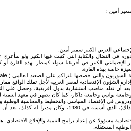
مير أمين :
 في النضال والكتابة التي كتبت فيها الكثير ولو سأعرج 
ر الإجتماعي الكبير في أفريقيا سواء كمنظر لهذه القارة أ
يزة خاصة بهذه القارة.
إدارة الشؤون الإقتصادية لمصر العربية لأجل تملك الواقع ممار
 أن تقلد مناصب استشارية بدول أفريقية، وحصل على التبريز
دروس في الإقتصاد السياسي والتخطيط والمحاسبة الوطنية وغ
أستاذا في منتدى العالم الثالث( FTM )( ومقره في داكار كذلك
ادية مسؤولا عن إعداد برامج التنمية والإقلاع الاقتصادي. هذا
لوطنية المستقلة.