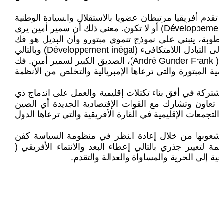
قدم أفريقيا مرتبطان عضويا بالاستقلال والسيادة الوطنية
وبالتالي فالتتمية المنشوذة إما أن تكون تنمية مستقلة عن هيمنة الدول الإمبريالية أي تنمية مركزة على الذات (Développement autocentré) أو لا تكون. معنى ذلك أن سمير أمين يرى
الية المعطوبة، ينبني على نموذج تنموي مبتورو وأن البديل هو فك
ارتباط( déconnexion) هذه الدول مع دول المركز الإمبريالي للتخلص من ظاهرة الاستقطاب ( polarisation) الذي يفضي إلى التبادل اللامتكافىء (Développement inégal) وبالتالي
إلى تخلف التخلف أو إلى تنمية رثة ( lumpen-développement)، حسب تعبير المفكر الإجتماعي الشهير أندري غوندر فرانك ( André Gunder Frank)، الصديق الكبير لسمير أمين. فك
ة المبتورة والتي ترعاها الإمبريالية والتخلص من الأنظمة
تركة في أفق بناء تكتلات إقليمية والعمل على اندماج ذي
 تعاون وتشارك مع القوات الإقتصادية الجديدة أي الصين
لتجمعات الإقليمية في القارة الأفريقية والتي ترعاها الدول
ل شعوبها من خلال إعادة النظر في منظومة السياسة كفن
لتغيير جذري بالتالي إعطاء البعد والانتماء الأفريقي (