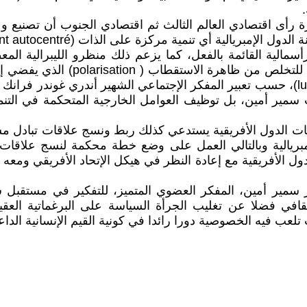
ة رأى اقتصادي العالم الثالث ثم اقتصادي الجنوب أن تصنيع و ت
لهامش في ظل الرأسمالية القائمة بالفعل، كما يزعم ذلك منظرو الليبر
ات سمير أمين، بل توظيف العوامل الخارجية المتحكمة في التنمي
يات الدول الأفريقية يستدعي كذلك ربط ونسج علاقات تبادل مش
لإمبريالية وبالتالي العمل على وضع خطة محكمة لنسج علاقات
دول الأفريقية مع إعادة النظر في هيكل الإتحاد الأفريقي ومعه ا
از سمير أمين، المفكر العضوي المتميز، للتفكير في مستقب
افي فضلا عن تغليب الجرأة السياسة على البرغماتية العقيمة 