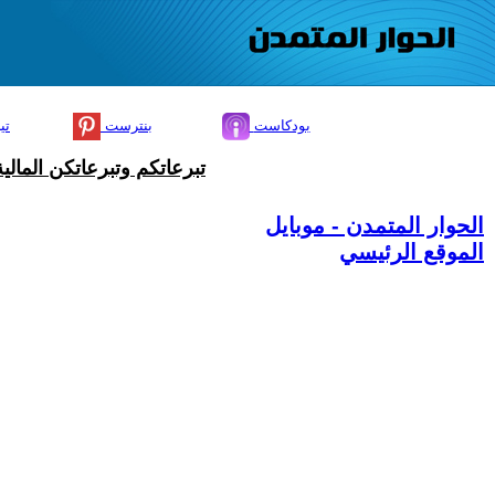
بودكاست
بنترست
تي
تبرعاتكم وتبرعاتكن المال
الحوار المتمدن - موبايل
الموقع الرئيسي