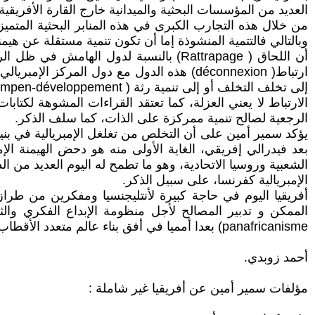
العديد من المؤسسات البحثية والميدانية خارج القارة الأفريقية.
من خلال هذه التجارب الكبرى في هذه المنابر البحثية المتميز
أن اللحاق ( Rattrapage) بالنسبة لدول ا
الارتباط لا يعني العزلة، كما تعتقد القراءات المشوهة لكتاب
الرجعية لصالح تنمية ممركزة على الذات، كما سلف الذكر.
يؤكد سمير أمين على أن التخلص من تغلغل الإمبريالية في بن
بعد فيدرالي إفريقي، الغاية الأولى منه هو دحض الهيمنة ا
الشعبية وروسيا الاتحادية، وهو ما تطمح له اليوم العديد من ال
الإمبريالية كفرنسا، على سبيل الذكر.
أفريقيا اليوم في حاجة كبيرة لأنتليجنسيا ومفكرين من طر
الممكن و تدبير المصالح لأجل منظومة الإبداع الفكري والثق
panafricanisme) بعدا أمميا في أفق بناء عالم متعدد الأقطاب تلعب فيه الخصوصية دورا رائدا في كونية القيم الإنسانية الداعية إلى الحرية والمساواة والعدالة والتقدم.
أحمد زوبدي.
مؤلفات سمير أمين عن أفريقيا غير شاملة :