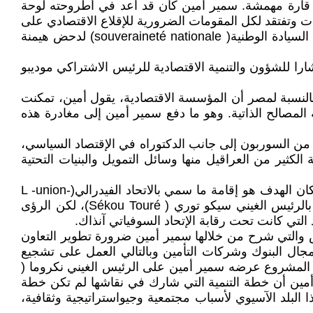
وقت قارة مهمشة. سمير أمين كان قد أعد في أطروحته لوحة
ات وتفتقد لكل المقومات الضرورية للإقلاع الاقتصادي على
وجه الخصوص. ولهذا سعى إلى الانخراط ميدانيا لوضع نماذج وبرامج توفر شروط التنمية الممركزة على الذات ومنها طبعا السيادة الوطنية( souveraineté nationale) لدحض هيمنة
ن إلى دولة مالي، وهناك عمل مستشارا للشؤون والتنمية الاقتصادية للرئيس الاشتراكي موديبو
النسبة لمصر أن المؤسسة الاقتصادية، يقول أمين، تمكنت
لمصالح الذاتية. وهو ما دفع سمير أمين إلى مغادرة هذه
 من السوربون إلى جانب الدكتوراه في الإقتصاد السياسي،
ثير من العراقيل منها وسائل التمويل والبنيات التحتية
كانت لسمير أمين في ذات الفترة( 1963/1960) في مالي مهمات خارج هذا البلد وقد كلف بالسفر إلى كل من غينيا وغانا. كان الهدف هو إقامة ما سمي بالاتحاد الفيدرالي(L -union-
fédérale) بين البلدان الثلاث على غرار التكتلات الإقليمية الحديثة العهد في دول المركز. ألتقى أمين في زيارته لكوناكري بالرئيس الغيني سيكو توري ( Sékou Touré)، لكن الرؤى
د التي كانت تحت رقابة الإتحاد السوفياتي آنذاك.
صوص والتي شرح من خلالها سمير أمين ضرورة تطوير التعاون
ديلة للاستيراد (L import-substitution) دون إهمال الشراكة في مجال البنوك وشركات التأمين وبالتالي العمل على تشجيع
 نفس المشروع عرضه سمير أمين على الرئيس الغيني نكروما (
ير أمين أن خطة التنمية التي شارك في نقاشها لم تكن خطة
البلد الآسيوي لأسباب مجتمعية وجيواستراتيجية وثقافية،