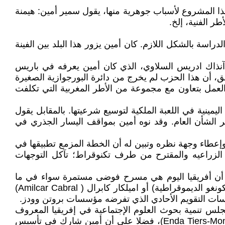
هذا المشروع لأسباب جوهرية منها، يقول سمير أمين: هيمنة
ر الفنية، إلخ.
م تنفيذ الدراسة بالشكل اللازم. كان أمين يزور هذا البلد بين الفينة
ونس بدعوة من وزير الاقتصاد والمالية آنذاك ادريس السلاوي، الذي كان أمين يعرفه في باريس
، أن هذا الحزب لم يخرج من دائرة البورجوازية الصغيرة
العمل بتعاون مع مجموعة من الأطر المغربية التي تكلفت
يمينية في اللعبة الملكية لتوسيع شرعيتها. بالمقابل يقول
ير الشأن العام. وقد نوه أمين بمواقف اليسار الجذري في
عطاء وجهة نظره وتبين له أن الخطة المزمع تطبيقها في
ة الزراعيه والمقترح من طرف تكنوقراط؛ تآكل التوجهات
ى أن أفريقيا اليوم هي مسرح فوضى مستمرة سواء في ما
يخص الانقلابات التي غالبا ما تكون الدول الإمبريالية وراءها، كما هو الأمر بالنسبة لباتريس لومامبا( Patrice Lumumba) (الكونغو الديموقراطية) أو اميلكار كابرال ( Amilcar Cabral)
س تنمية بحوث العلوم الإجتماعية في إفريقيا المعروف
بالكوديسريا (CODESRIA) والذي كان أمين من مؤسسيه ومديره التنفيذي تم مؤسسة البيئة والتنمية في العالم الثالث(Enda Tiers-Monde)، فضلا على أن أمين شارك في تأسيس