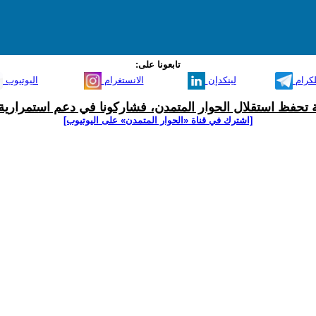
تابعونا على:
لكرام
لينكدإن
الانستغرام
اليوتيوب
ية تحفظ استقلال الحوار المتمدن، فشاركونا في دعم استمرارية 
[اشترك في قناة ‫«الحوار المتمدن» على اليوتيوب]