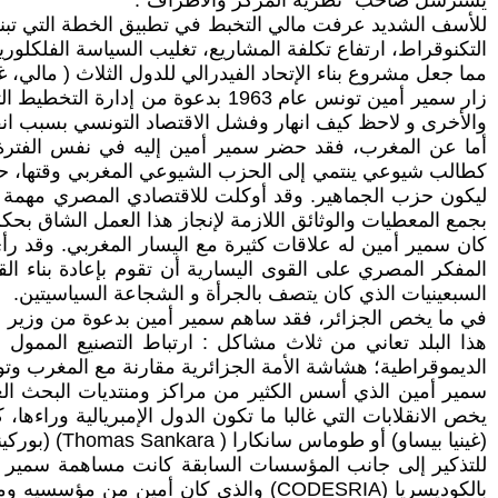
يسترسل صاحب "نظرية المركز والأطراف".
للأسف الشديد عرفت مالي التخبط في تطبيق الخطة التي تبنتها 
التكنوقراط، ارتفاع تكلفة المشاريع، تغليب السياسة الفلكلور
مما جعل مشروع بناء الإتحاد الفيدرالي للدول الثلاث ( مالي، غين
زار سمير أمين تونس عام 1963 بدعوة
والأخرى و لاحظ كيف انهار وفشل الاقتصاد التونسي بسبب انف
كطالب شيوعي ينتمي إلى الحزب الشيوعي المغربي وقتها، حزب 
ليكون حزب الجماهير. وقد أوكلت للاقتصادي المصري مهمة إع
بجمع المعطيات والوثائق اللازمة لإنجاز هذا العمل الشاق بح
كان سمير أمين له علاقات كثيرة مع اليسار المغربي. وقد رأى أ
المفكر المصري على القوى اليسارية أن تقوم بإعادة بناء الق
السبعينيات الذي كان يتصف بالجرأة و الشجاعة السياسيتين.
في ما يخص الجزائر، فقد ساهم سمير أمين بدعوة من وزير ال
هذا البلد تعاني من ثلاث مشاكل : ارتباط التصنيع الممول 
الديموقراطية؛ هشاشة الأمة الجزائرية مقارنة مع المغرب وت
سمير أمين الذي أسس الكثير من مراكز ومنتديات البحث الع
(غينيا بيساو) أو طوماس سانكارا ( Thomas Sankara) (بوركينا فاسو) وغير هؤلاء الكبار أو بسبب الانتفاضات التي تخلفها سياسات التقويم الأحادي الذي تفرضه مؤسسات بروتن وودز.
للتذكير إلى جانب المؤسسات السابقة كانت مساهمة سمير أ