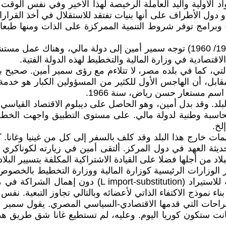
واد الأولية واليد العاملة الرخيصة لهذا الأخير وفي نفس ال
 دول الأطراف على أنها بنيات تفتقد للاستقلال في أخذ القرار
بعد ثلات سنوات في المؤسسة الاقتصادية لمصر العربية ( 1957/ 1960) توجه سمير أمي
تي، كما في بلده مصر، لا تتلاءم مع رؤى سمير أمين. صحيح ب
بل، أن الهاجس الأول للكثير من المسؤولين الكبار هو خدمة ا
سم مستعار حسن رياض، سنة 1966.
لد. وقد بدل أمين، وهو الحاصل على ديبلوم الاقتصاد القياسي
اسبة وطنية لدولة مالي. على مستوى التطبيق واجهت الخطة الك
لخ.
بلاد من أجلها فضلا على القيادة الاشتراكية المكلفة بتسيير البلا
وادر الوزارات الرئيسية كوزارة المالية ووزارة التخطيط بالخ
بين مالي وغانا وغينيا في مجال الصناعات والتجهيزات الب
بناء نموذج الاكتفاء الذاتي لأعضائه وبالتالي تجاوز التبعية.
 والاقتراحات التي قدمها الاقتصادي-السياسي المصري. يقول سم
نت ستكون كوريا اليوم. وعليه، لم تستطيع غانا شق طريق هذا 