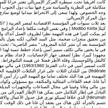
كانت أفريقيا تحت سيطرة المركز الإمبريالي تعتبر خزانا للم
متكاملة في النظرية والسياسة شرح فيها بنيات دول الجنوب أو
دول المركز الإمبريالي.
كيتا( Modibo Keïta ) وفي نفس الوقت مكلفا بإعداد البرامج الاقتصادية في وزارة المالية والتخطيط لهذه الدولة الفتية.
لم يمكت كثيرا في هذه المهمة نظرا لظروف العمل آنذاك وال
من تحقيق منجزات ضخمة، مثل السد العالي، لكنه يقول بالمقا
المؤسسة بعد أن نشر كتابه المعروف " مصر الناصرية"، تحت ا
في ما يخص مالي تكلف سمير أمين بإعداد خطط تنمية لهذا الب
مجهودا كبيرا، نظرا لضعف جهاز الإحصائيات، لإعداد نظام مح
كالنقل واللوجيستيك وقلة الأطر فضلا عن هيمنة التكنوقراط، إ
المهيمنة في هذا البلد تختلف تماما مع المهمة التي زار أمين ال
أما غانا، فبعد اللقاءات المتثالية والمكثفة، مع مسؤولي وك
التبادل في إطار التكامل حتى يمكن هذا الإطار الفيدرالي من 
Nkrumah) الذي خلافا لسيكو توري قبل جدول الأعمال
تتسم بالجرأة. لكن هناك من يعتقد أن غانا في ذلك الوقت كا