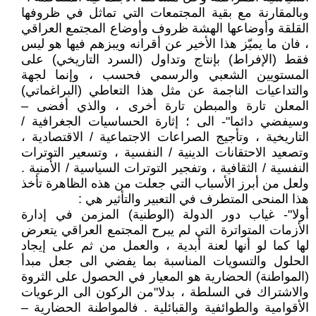
وبالمقارنة مع بقية المجتمعات التي تماثل في ظروفها
القلقة وأوضاعها الهشة ظروف وأوضاع المجتمع العراقي
، فان ما يميّز هذا الأخير عن أقرانه ويبزهم فيها هو ليس
فقط (الإفراط) بإنتاج وتداول (السرد التاريخي) على
المستويين الشعبي والرسمي فحسب ، وإنما لجهة
والتداعيات الناجمة عن مثل هذا التعاطي (البراغماتي)
المعلن تارة والمبطن تارة أخرى ، والذي أفضى –
وسيفضي دائما"- الى ؛ إثارة الحساسيات الجغرافية /
التاريخية ، وتأجيج الصراعات الاجتماعية / الاقتصادية ،
وتصعيد الاحتقانات الدينية / النفسية ، وتسعير التوترات
النفسية / الثقافية ، وتفجير التوترات السياسية / الأمنية .
ولعل من أبرز الأسباب التي جعلت من هذه الظاهرة تأخذ
هذا المنحى المتطرف في التعبير والتأثير هي :
أولا"- غياب دور الدولة (الوطنية) المزمن في إدارة
الأزمات المتواترة التي لم يبرح المجتمع العراقي يتعرض
لها كما لو أنها لعنة أبدية ، والعمل من ثم على إيجاد
الحلول والتسويات المناسبة بما يفضي الى جعل مبدأ
(المواطنة) الحضارية هو المعيار في الحصول على الثروة
والاشتراك في السلطة ، بدلا"من الركون الى الرعويات
الأقوامية والطوائفية والقبائلية . فالمواطنة الحضارية –