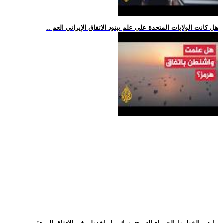
.. هل كانت الولايات المتحدة على علم ببنود الاتفاق الإيراني العم
.. ما هي الخطوط الحمراء التي تتمسك بها واشنطن في الاتفاق المرتق