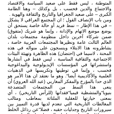
المتوطنة ، ليس فقط على صعيد السياسة والاقتصاد
والاجتماع والدين فحسب ، بل وكذلك – وهنا الطامة
الكبرى – على صعيد الجغرافيا والتاريخ والثقافة والهوية .
ومن باب الإنصاف القول ؛ ان المجتمع العراقي لا يشكل
– في هذا الإطار – نمط فريد أو حالة خاصة يستحق أن
يوضع موضع الاتهام والإدانة ، وإنما هو شريك (متفوق)
ضمن شركاء آخرين داخل منظومة مجتمعات بلدان
العالم الثالث عامة ونظيرها المجتمعات العربية خاصة ،
يشاطرونه هذا الابتلاء وينسجون على منواله في هذه
المحنة ، لاسيما في (احتضان) هذه الظاهرة وتهيئة البيئات
الاجتماعية والثقافية المناسبة ، ليس فقط في أنشارها
واستشرائها في المؤسسات الإيديولوجية والبيداغوجية
فحسب ، وإنما في توطينها وتكريسها في الذهنيات
العلمية والأكاديمية أيضا". وهو ما نعتقد ان هذا الأمر هو
الذي حدا بالمؤرخ والمفكر المغاربي (عبد الله العروي) أن
ينعى هذا النمط من المجتمعات المتصدعة
بنيويا"والمتشظية قيميا"فقدانها (للرأس التاريخي) ، أي
بمعنى حيازتها للعقلية الملتاثة بمعاطب ومثالب
المغالطات التاريخية التي تنعدم لديها قدرة التمييز بين
سيرورات التاريخ وجدليات حقبه ، فضلا"عن رذائل الخلط