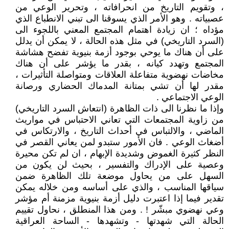
، وتقويم التاريخ من انحرافاته ، وتحرير الوعي من
عصبياته . وهو الأمر الذي يسوقنا الى تبني الانطباع الذي
مؤداه ؛ ان زيادة اهتمام المجتمع المعني باللجوء الى
(السرد التاريخي) في مثل هذه الحالة ، لا يمكن أن يدلل
على أن هناك ما يوحي بوجود أزمة بنيوية تفضح هشاشة
المجتمع وتهدد كيانه ، بقدر ما يؤشر على أن هناك
مخاضات نهضوية متفاعلة العلاقات ومتواصلة التأثيرات ،
مقدر لها أن تشي بمتانة المدماك الحضاري ورصانة
الوعي الاجتماعي .
وإذا ما نظرنا الى ذات الظاهرة (انتعاش السرد التاريخي)
من زاوية المجتمعات التي تعاني الاحتباس في مواريث
الماضي ، والالتباس في أحداث التاريخ ، والارتكاس في
أضغاث الوعي . فان الأمور ستبدو لمن يعاني القصر في
النظر كثيرة الغموض وشديدة الإبهام ، ان لم تكن محيرة
وعصية على الإدراك والتفسير ، بحيث لن يكون من
السهل على من يحاول موضعة تلك الظاهرة ضمن
سياقها المناسب ، والذي على أساسه ومن خلاله يمكن
تقدير فيما إذا اعتبرت دليل أزمة بنيوية مزمنة أم مؤشر
وعي نهضوي مبشّر ! . ومن هذا المنطلق ، نحاول تقييم
الحالة التي شهدتها - وتشهدها - الساحة العراقية