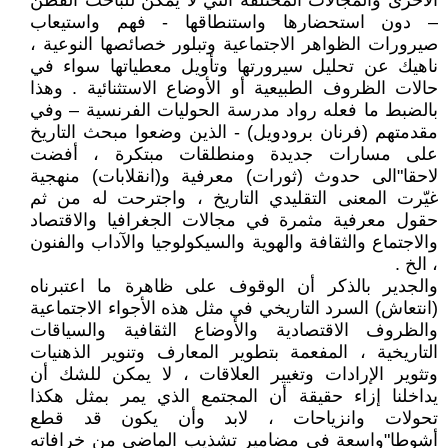
الأخرى والمجالات المختلفة التي لا يمكن للباحث الفطن
– دون استحضارها واستنطاقها - فهم واستيعاب
صيرورات الظواهر الاجتماعية وتبلور خصائصها النوعية ،
ناهيك عن تحليل سيرورتها وتأويل معطياتها سواء في
حالات الظروف الطبيعية أو الأوضاع الاستثنائية . وهذا
بالضبط ما فعله رواد مدرسة الحوليات الفرنسية – وفي
مقدمتهم (فرنان برودويل) - الذين وضعوا مبحث التاريخ
على مسارات جديدة ومنطلقات مبتكرة ، أفضت
لاحقا"الى حدوث (ثورات) معرفية و(انقلابات) منهجية
غيّرت المعنى التقليدي التاريخ ، واجترحت له من ثم
حقول معرفية مثمرة في مجالات الجغرافيا والاقتصاد
والاجتماع والثقافة والهوية والسيكولوجيا والآداب والفنون
، الخ .
والجدير بالذكر أن الوقوف على ظاهرة ما اعتبرناه
(انتعاش) السرد التاريخي في مثل هذه الأجواء الاجتماعية
والظروف الاقتصادية والأوضاع الثقافية والسياقات
التاريخية ، المفعمة بتطوير المعارف وتنوير الذهنيات
وتثوير الإرادات وتغيير العلاقات ، لا يمكن للشك أن
يداخلنا إزاء حقيقة أن المجتمع الذي يمر بمثل هكذا
تحولات وانزياحات ، لابد وأن يكون قد قطع
أشوطا"واسعة في مضامير تشذيب الماضي من خرافاته