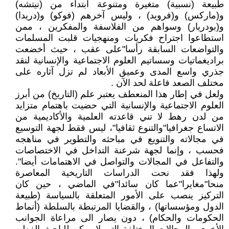
طبيعة (نسبية) متغيرة ومتنوعة ابتداء من (نيتشه)
و(ماركس) و(فرويد) ، وليس آخرهم (فوكو) و(دريدا)
و(بودريار) وسواهم من الفلاسفة والمفكرين ، ممن
استطاعوا اجتراح فكريات ومنهجيات قلبت المسلمات
والتواضعات السابقة رأسا"على عقب ، حيث أخضعت
براديغماتيات وسساتيم العلوم الاجتماعية والإنسانية لنقد
جذري واسع المدى وعميق الأبعاد لم تزل آثاره على
مختلف الصعد فاعلة لحد الآن .
ولعل في إطار هذا المنعطف يعتبر علم (التاريخ) من أبرز
العلوم الاجتماعية والإنسانية التي حضيت باهتمام متزايد
من لدن رهط لا تني قاعدته العلمية والأكاديمية من
الاتساع جغرافيا"والتنوع ثقافيا"، ليس فقط لجهة التوسيع
في مجالاته والتنويع في مباحثه والتطوير في مناهجه
فحسب ، وإنما لجهة شرعنة التداخل في الاختصاصات
والتفاعل في المجالات والتواصل في الاهتمامات أيضا".
ولهذا فقد نحت الدراسات التاريخية المعاصرة
منحا"مغايرا"عما كان سائدا"في الماضي ، حين كان
التركيز ينصب على الأمور المتعلقة بالسياسة (طبيعة
الدول ومؤسساتها) ، والقضايا المرتبطة بالسلطة (أنماط
الحكومات والحكام) ، دون يصار الى مراعاة الجوانب