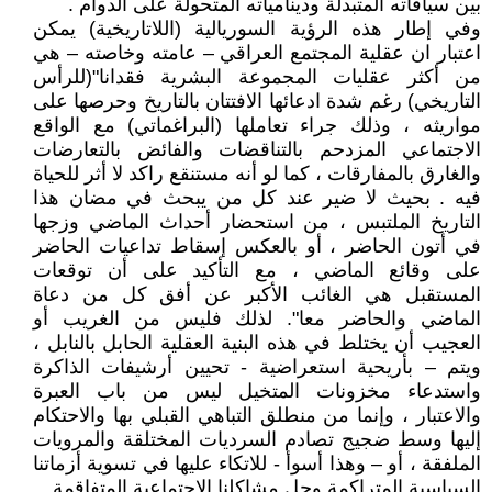
بين سياقاته المتبدلة ودينامياته المتحولة على الدوام .
وفي إطار هذه الرؤية السوريالية (اللاتاريخية) يمكن
اعتبار ان عقلية المجتمع العراقي – عامته وخاصته – هي
من أكثر عقليات المجموعة البشرية فقدانا"(للرأس
التاريخي) رغم شدة ادعائها الافتتان بالتاريخ وحرصها على
مواريثه ، وذلك جراء تعاملها (البراغماتي) مع الواقع
الاجتماعي المزدحم بالتناقضات والفائض بالتعارضات
والغارق بالمفارقات ، كما لو أنه مستنقع راكد لا أثر للحياة
فيه . بحيث لا ضير عند كل من يبحث في مضان هذا
التاريخ الملتبس ، من استحضار أحداث الماضي وزجها
في أتون الحاضر ، أو بالعكس إسقاط تداعيات الحاضر
على وقائع الماضي ، مع التأكيد على أن توقعات
المستقبل هي الغائب الأكبر عن أفق كل من دعاة
الماضي والحاضر معا". لذلك فليس من الغريب أو
العجيب أن يختلط في هذه البنية العقلية الحابل بالنابل ،
ويتم – بأريحية استعراضية - تحيين أرشيفات الذاكرة
واستدعاء مخزونات المتخيل ليس من باب العبرة
والاعتبار ، وإنما من منطلق التباهي القبلي بها والاحتكام
إليها وسط ضجيج تصادم السرديات المختلقة والمرويات
الملفقة ، أو – وهذا أسوأ - للاتكاء عليها في تسوية أزماتنا
السياسية المتراكمة وحل مشاكلنا الاجتماعية المتفاقمة .