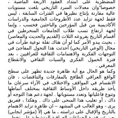
المضطربة على امتداد العقود الأربعة الماضية ،
خصوصا"وان معدلات السرد التاريخي بلغت مستويات
عالية مقارنة بإنتاج نظيرها في الفترات السابقة ، ليس
فقط لجهة تزايد عدد الأطروحات الجامعية والدراسات
الأكاديمية من قبل المؤرخين والباحثين فحسب ، وإنما
لجهة ارتفاع نسب طلاب الجامعات المنخرطين في
أقسام التاريخ بفروعه الثلاث (القديم والحديث والمعاصر)
، بحيث يبدو الأمر كما لو أن هناك نقلة نوعية طرأت في
مجال (الوعي التاريخي) أحدثت هذا التحول المفاجئ في
التوجهات الفكرية والاهتمامات الثقافية للعراقيين ، بعد
فترة الخمول الفكري والسبات الثقافي والانقطاع
المعرفي .
وكما هو الحال مع أية ظاهرة جديدة تظهر على سطح
الواقع العراقي الطافح بالمفارقات والتناقضات ، فان
الانقسام في المواقف والاختلاف في الآراء سرعان ما
يأخذ طريقه داخل الأوساط الثقافية بمختلف أنماطها
وتنوع فاعلياتها وتعدد مستوياتها . لجهة دعم هذا التوجه أو
ذاك ، أو تغليب هذا المنحى على ذاك . وهكذا ، ففريق
يرى - وهو الغالب في المشهد – ان ظاهرة تزايد الاهتمام
بالتاريخ والإقبال على دراسته ، ما هي إلاّ (مؤشر ايجابي)
يعبر عن قدرة الجماعات العراقية المتشظية على تخطي