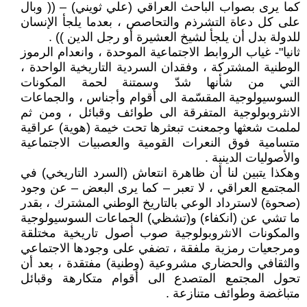
كما يرى بصواب الباحث العراقي (علي ثويني) – (( وبال
على كل دعاة التشرذم والتحاصص ، بعدما يلجأ الإنسان
للدولة بدل أن يلجأ لشيخ العشيرة أو رجل الدين )) .
ثانيا"- غياب الروابط الاجتماعية الموحدة ، وانعدام الرموز
الوطنية المشتركة ، وفقدان السردية التاريخية الواحدة ،
التي من شأنها شدّ وسمتنة لحمة المكونات
السوسيولوجية المقسّمة الى أقوام وأجناس ، والجماعات
الانثروبولوجية المتفرقة الى طوائف وقبائل ، ومن ثم
لملمت شعثها وجمعنت تبعثرها تحت خيمة (هوية) عراقية
متسامية فوق النعرات القومية والعصبيات الاجتماعية
والأصوليات الدينية .
وهكذا يتبين لنا أن ظاهرة انتعاش (السرد التاريخي) في
المجتمع العراقي ، لا تعبر – كما يرى البعض – عن وجود
(صحوة) لاسترداد الوعي بالتاريخ الوطني المشترك ، بقدر
ما تشي عن (انكفاء) و(تشظي) الجماعات السوسيولوجية
والمكونات الانثروبولوجية صوب أصول تاريخية مختلقة
ومرجعيات رمزية ملفقة ، تضفي على وجودها الاجتماعي
والثقافي والحضاري مشروعية (وطنية) مفتقدة ، بعد أن
تحول المجتمع المتصدع الى أقوام متكارهة وقبائل
متباغضة وطوائف متنازعة .