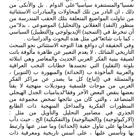
نفسيا"والمستنفرة سياسيا"على الدوام . بل والأنكى من
ذلك ، ان النادر من تلك المحاولات والمبادرات الاستثنائية
من تناولت المواضيع المتعلقة بتلك الحقب المندرسة من
منظور (النقد) العقلاني و(التحليل) الموضوعي ، بدلا"من
أن تنخرط في (التمجيد) الإيديولوجي و(التطبيل) السياسي
، كما بات شائعا"في مثل هذه البحوث والدراسات .
وفي الحقيقة ان دوافع هذا التوجه الاستثنائي نحو المبحث
التاريخي الشائك ، لا يعدم التعبير عن ظاهرة مألوفة باتت
لصيقة ببنية الفكر العربي الحديث والمعاصر وهي ابتلائه
بلوثة (التقليد) التي تجسدها خطابات النخب العراقية
والعربية المأخوذة ب (الحداثة) والمبهورة ب (التنوير) ،
والمتمثلة في (إتباع) كل ما يصدر عن مراكز الفكر
الغربي من موجات فلسفية وموديلات منهجية لا يفتأ
بعضها ينقض البعض الآخر وفقا"لديناميات الجدل الهيجلي
المتصاعد ، والتي كان من نتائجها تمخض مجموعة من
المنظورات الفكرية والمداخل المنهجية ذات الطابع
الجذري في مضامير التحليل والتأويل من مثل :
(الاركيولوجية) و(الجينالوجية) و(التفكيكية) الخ . حيث دأب
أصحابها على تناول حقبة (الحداثة) وما صدر عنها وارتبط
بها وتأسس عليها ، على أسس تاريخية ومعرفية ذات