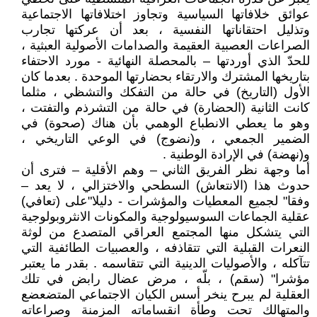
عوائق خلافاتها السياسية وتجاوز اختلافاتها الاجتماعية
وتذليل احتقاناتها النفسية ، بعد أن عركتها تجارب
الصراعات العصبية العقيمة والصدامات الأصولية العبثية ،
للحدّ الذي أوردتها – بالمحصلة النهائية - مورد الاحتفاء
بتاريخها المشترك والارتقاء بحضارتها الموحدة . بعدما كان
الأول (التاريخ) في حالة من التفكك والتشظي ، مثلما
كانت الثانية (الحضارة) في حالة من التشرذم والتفتت ،
وهو ما يعطي الانطباع الوهمي بأن هناك (صحوة) في
الضمير الجمعي ، و(نضوج) في الوعي التاريخي ،
و(نهضة) في الإرادة الوطنية .
أما وجهة نظر الفريق الثاني – وهم الأقلية – فترى أن
حدوث هذا (الانتعاش) السطحي والاختزالي ، لا يعد –
وفقا" لجميع المعطيات والمؤشرات - دليلا"على (تعافي)
عقلية الجماعات السوسيولوجية والمكونات الانثروبولوجية
التي يتشكل منها المجتمع العراقي المتصدع من لوثة
النعرات القبلية التي تتقاذفه ، والعصبيات الطائفية التي
تتآكله ، والأصوليات الدينية التي تتقاسمه . بقدر ما يعتبر
مؤشرا" (سقم) ، بلّه ، مرض عضال رابض في تلك
العقلية لم يبرح ينخر أسس الكيان الاجتماعي المتضعضع
والمتهالك تحت وطأة انقساماته المزمنة وصراعاته