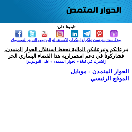
تابعونا على:
بودكاست
بنترست
تيلكرام
لينكدإن
الانستغرام
اليوتيوب
التويتر
الفيسبوك
تبرعاتكم وتبرعاتكن المالية تحفظ استقلال الحوار المتمدن،
فشاركونا في دعم استمرارية هذا الفضاء اليساري الحر
[اشترك في قناة ‫«الحوار المتمدن» على اليوتيوب]
الحوار المتمدن - موبايل
الموقع الرئيسي