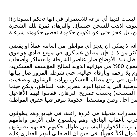
يست لديها أي نزعة للاستمرار في انها تحكم السودان)!
وف اذهب للسجن حبيساً).. والبرهان ثمرة تلك الشجرة
اطنين، بل عجز حتى عن تكوين حكومة تعطي حكومته شرعية
انه لا يمكن ان ينجز أي مواطن من العامة عملاً او يقضي
 بل أكثر من ذلك فإن مطلق عسكري في موقع قيادي هو فوق
ي ظل تلك الأوضاع صار عناصر الشرطة والعساكر وأصحاب
الرتب الصغيرة، مهضومي الحقوق كحال غالبية الشعب، وحين عجز افرادها من نيل مستحقاتهم من كبار الضباط الذين يخصمون 80% من ميزانية الدولة لصالح المؤسسة العسكرية،
بلا رحمة وبأرقام خيالية، حتى شرطة المرور صار يهابها
لمواطنون في رفع مظالم العسكر، وزادت الرشاوي وتضخمت
ية التي يدعونها اليوم لتحرير هذه المناطق، ولكن حينما
لمسلحة) بحسب تصريح البرهان، ففعلوا فيهم الأفاعيل
ل من اجل وطن ومستقبل حكومة تتوفر فيها حقوق المواطنة
تصارات متخيلة في غزوة زائفة، في فيديو وهم يطوقون
لضرب بأعقاب البنادق، وهم يجلسون على الأرض وامامهم
 تربية الاخوان المسلمين طوال حكمهم جعلتهم يطوعون
وال أكلاً عجيباً). في حين ان الصحابي أبوذر الغفاري عليه