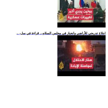
.. -ابتلاع تدريجي للأراضي وانحياز في مجلس السلام-.. قراءة في سل