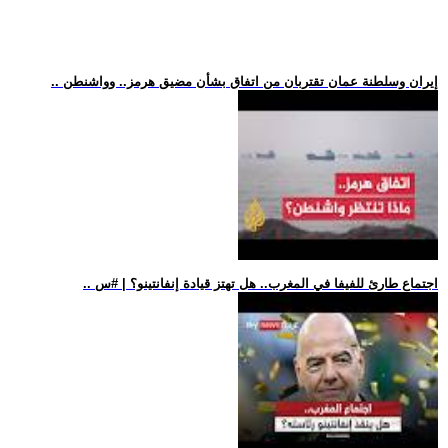
.. إيران وسلطنة عمان تقتربان من اتفاق بشأن مضيق هرمز.. وواشنطن
.. اجتماع طارئ للفيفا في المغرب.. هل تهتز قيادة إنفانتينو؟ | #س