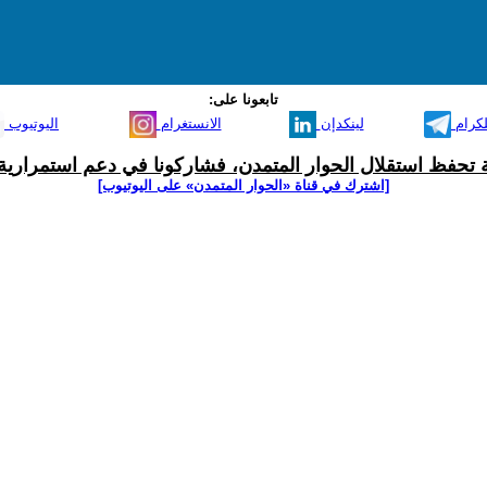
تابعونا على:
لكرام
لينكدإن
الانستغرام
اليوتيوب
ية تحفظ استقلال الحوار المتمدن، فشاركونا في دعم استمرارية 
[اشترك في قناة ‫«الحوار المتمدن» على اليوتيوب]