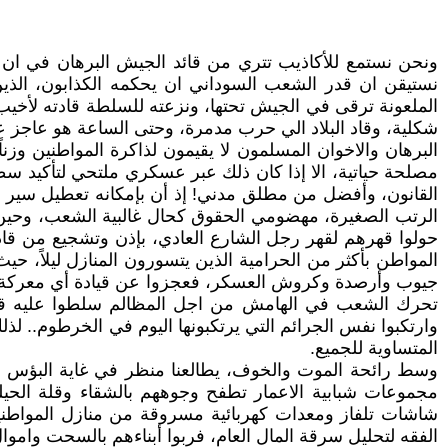
ونحن نستمع للأكاذيب تتري من قائد الجيش البرهان في ان ا
نستيقن ان قدر الشعب السوداني ان يحكمه الكذابون، الذ
الملعونة ترقى في الجيش تحتها، ونزعته للسلطة قادته لأخي
شكلية، وقاد البلاد الي حرب مدمرة، وحتى الساعة هو عاجز 
البرهان والاخوان المسلمون لا يقيمون لذاكرة المواطنين وزن
مصلحة حياتية، الا إذا كان ذلك عبر عسكري ملتحي لتأكيد س
القانون، وأفضل من مطلق مدني! إذ أن بإمكانه تعطيل سير
حولوا قهرهم لقهر رجل الشارع العادي، بإذن وتشجيع من قادت
المواطن بأكثر من الحرامية الذين يتسورون المنازل ليلاً
جيوب وأرصدة وكروش العسكر، فعجزوا عن قيادة أي معركة.. تم
تحرك الشعب في الهامش من اجل المظالم سلطوا عليه قوات
وارتكبوا نفس الجرائم التي يرتكبونها اليوم في الخرطوم..
المتساوية للجميع.
وسط رائحة الموت والخوف، يطالعنا منظر في غاية البؤس ا
مجموعات شبابية الاعمار تطفح وجوههم بالشقاء وقلة الحي
شاشات تلفاز ومعدات كهربائية مسروقة من منازل المواطني
الفقه لتحليل سرقة المال العام، فربوا أبناءهم بالسحت واموال