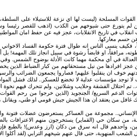
لقوات المسلحة (ليست لها اي نزعة للاستيلاء على السلطة، ل
ين لم يتورع حتى شيوخهم من الكذب (اذهب للقصر رئيسا وس
ب انقلاب في تاريخ الانقلابات، عجز فيه عن حفظ امان المو
عن حسم معاركها.
اً، فكيف ينسى الناس انه طوال فترة حكومة الفساد الاخواني 
طوته، مرافقاً، او قابضاً رشوة في سبيل انجاز تلك المهمة!
 العدالة في أي محكمة مهما كانت الأدلة بوضوح الشمس. وف
هم خوف ان ينقلبوا عليهم! فصاروا يجمعون الضرائب والرسوم 
، حيث لا توجد مؤسسات عدلية لا تخضع للعسكر.. لذلك فشل ا
 احتلال الفشقة وحلايب وشلاتين، ولم تتحرك فيهم نخوة الوطن
 الدعم السريع/ الجنجويد (الذين خرجوا من رحم القوات ا
 لذلك غافل من يعتقد ان هذا الجيش جيش قومي او طني، ويقات
لإنساني.. مجموعة من العساكر يستعرضون عضلات فتونة وان
لة، من سكان حي (القماير) يستخرجون منهم الاعترافات با
ن، واحدهم قال انه سرق من دكان (ارز وعدس)! بالطبع فإن
 الشعب المنهوبة، حتى قال عنهم شيخهم الترابي (لقد أكلوا الأم