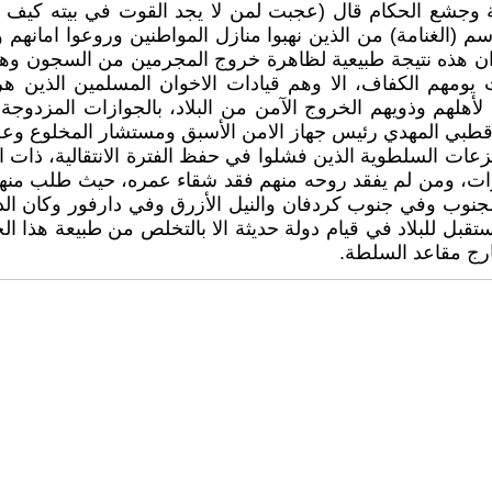
 وجشع الحكام قال (عجبت لمن لا يجد القوت في بيته كيف لا
م (الغنامة) من الذين نهبوا منازل المواطنين وروعوا امانهم وه
ان هذه نتيجة طبيعية لظاهرة خروج المجرمين من السجون وهرو
مهم الكفاف، الا وهم قيادات الاخوان المسلمين الذين هربو
أهلهم وذويهم الخروج الآمن من البلاد، بالجوازات المزدوجة 
م قطبي المهدي رئيس جهاز الامن الأسبق ومستشار المخلوع وعض
لنزعات السلطوية الذين فشلوا في حفظ الفترة الانتقالية، ذات
، ومن لم يفقد روحه منهم فقد شقاء عمره، حيث طلب منهم اخل
الجنوب وفي جنوب كردفان والنيل الأزرق وفي دارفور وكان ال
مستقبل للبلاد في قيام دولة حديثة الا بالتخلص من طبيعة هذا
ج مقاعد السلطة.