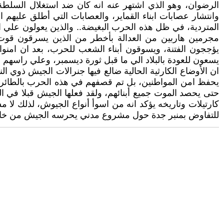
الرضوان، وهو الذي اشتهر عنه انه كان ضد استغلال السلطة
وانتشار عصابات ابناء القماير، والعصابات التي أطلق عليهم اس
المتردية، في ظل هذه الحرب البغيضة.. والذين يعولون علي 
مجرمين هاربين من العدالة بأخطر من الذين يسرقون قوت يو
يؤججون الفتنة، ويسوقون أبناء الشعب للحرب، بعد ان امنوا ل
يسعون للعودة بالبلاد الي ما قبل ثورة ديسمبر، وعلي راسه
ان الأوضاع الكارثية الحالية ضالع فيها جنرالات الجيش ذوي ا
يحفظ امن المواطنين، بل تم قصفهم في هذه الحرب بالطائرات
حتى يحصد الموت جميع أبنائهم، ولقد فعلها الجيش قبلا في 
كارتيلات وتاريخه يؤكد انه من اسوأ أنواع الجيوش، لذلك لا 
للتفاوض بمنبر جدة حول مشروع مدني يحرسه الجيش من خار