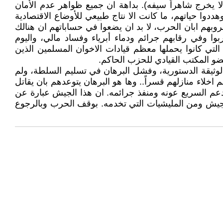
 يخرج شاهراً سيفه). بداهة ان جميع ظواهر عدم الأمان
ددوا حياتهم، ما كانت الا نتاج طبيعي للأوضاع الاقتصادية
بهم ابان الحرب، لا بد ان يضعوا في حساباتهم ان هنالك
ا وفي رقابهم جرائم ودماء أبرياء وفساد مالي، واليوم
التي كانوا يحملها معظم قيادات الاخوان المسلمين الذين
و المكتب القيادي للحزب الحاكم.
 الوثيقة الدستورية، وفشل البرهان في تسليم السلطة، ولم
اء منازلهم قسراً.. وها هو البرهان يتوعدهم بان يقاتل
دعم السريع عونه ومنفذ جرائمه. ان هذا الجيش عبارة عن
 الجيش ومن المليشيات التي تخدمه. بوقف الحرب وبالرجوع