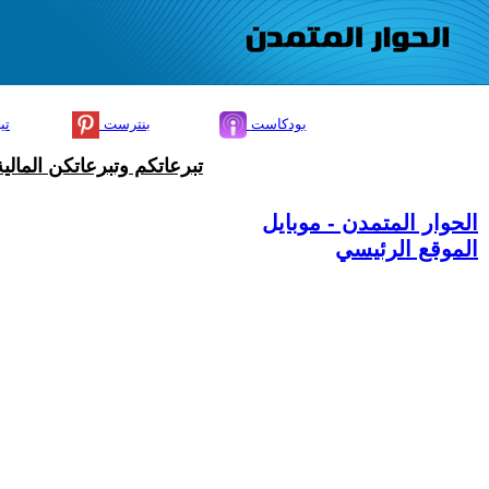
بودكاست
بنترست
تي
تبرعاتكم وتبرعاتكن المال
الحوار المتمدن - موبايل
الموقع الرئيسي