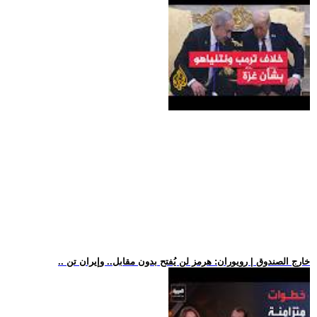
.. خارج الصندوق | رويوران: هرمز لن يُفتح بدون مقابل.. وإيران تن