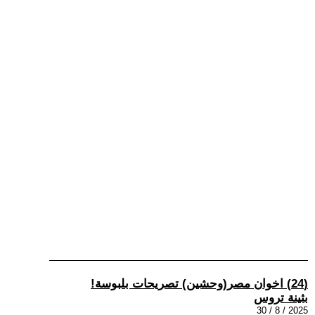
(24) اخوان مصر(وحشين) تصريحات بلبوسة!
بثينة تروس
2025 / 8 / 30