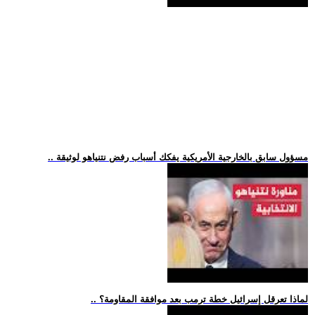
.. مسؤول سابق بالخارجية الأمريكية يفكك أسباب رفض نتنياهو لوثيقة
.. لماذا تعرقل إسرائيل خطة ترمب بعد موافقة المقاومة؟