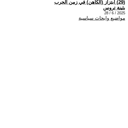
(29) ابتزاز (الكاهن) في زمن الحرب
بثينة تروس
2025 / 6 / 28
مواضيع وابحاث سياسية