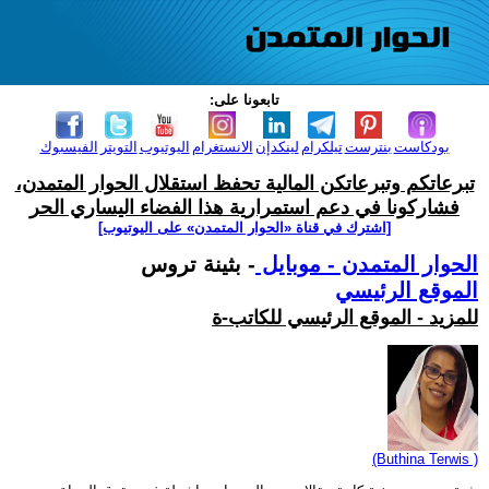
تابعونا على:
بودكاست
بنترست
تيلكرام
لينكدإن
الانستغرام
اليوتيوب
التويتر
الفيسبوك
تبرعاتكم وتبرعاتكن المالية تحفظ استقلال الحوار المتمدن،
فشاركونا في دعم استمرارية هذا الفضاء اليساري الحر
[اشترك في قناة ‫«الحوار المتمدن» على اليوتيوب]
الحوار المتمدن - موبايل
- بثينة تروس
الموقع الرئيسي
للمزيد - الموقع الرئيسي للكاتب-ة
(Buthina Terwis )