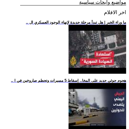
مواضيع وابحاث سياسية
اخر الافلام
.. ما وراء الخبر | هل تبدأ مرحلة جديدة لإنهاء الوجود العسكري ال
.. هجوم حوثي جديد على المخا.. إسقاط 5 مسيرات وتحطم صاروخين في ا