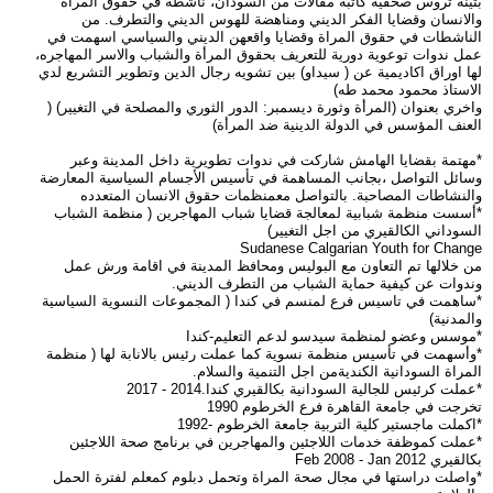
بثينة تروس صحفية كاتبة مقالات من السودان، ناشطة في حقوق المراة
والانسان وقضايا الفكر الديني ومناهضة للهوس الديني والتطرف. من
الناشطات في حقوق المراة وقضايا واقعهن الديني والسياسي اسهمت في
عمل ندوات توعوية دورية للتعريف بحقوق المرأة والشباب والاسر المهاجره،
لها اوراق اكاديمية عن ( سيداو) بين تشويه رجال الدين وتطوير التشريع لدي
الاستاذ محمود محمد طه)
واخري بعنوان (المرأة وثورة ديسمبر: الدور الثوري والمصلحة في التغيير) (
العنف المؤسس في الدولة الدينية ضد المرأة)
*مهتمة بقضايا الهامش شاركت في ندوات تطويرية داخل المدينة وعبر
وسائل التواصل ،بجانب المساهمة في تأسيس الأجسام السياسية المعارضة
والنشاطات المصاحبة. بالتواصل معمنظمات حقوق الانسان المتعدده
*أسست منظمة شبابية لمعالجة قضايا شباب المهاجرين ( منظمة الشباب
السوداني الكالقيري من اجل التغيير)
Sudanese Calgarian Youth for Change
من خلالها تم التعاون مع البوليس ومحافظ المدينة في اقامة ورش عمل
وندوات عن كيفية حماية الشباب من التطرف الديني.
*ساهمت في تاسيس فرع لمنسم في كندا ( المجموعات النسوية السياسية
والمدنية)
*موسس وعضو لمنظمة سيدسو لدعم التعليم-كندا
*وأسهمت في تأسيس منظمة نسوية كما عملت رئيس بالانابة لها ( منظمة
المراة السودانية الكنديةمن اجل التنمية والسلام.
*عملت كرئيس للجالية السودانية بكالقيري كندا.2014 - 2017
تخرجت في جامعة القاهرة فرع الخرطوم 1990
*اكملت ماجستير كلية التربية جامعة الخرطوم -1992
*عملت كموظفة خدمات اللاجئين والمهاجرين في برنامج صحة اللاجئين
بكالقيري Feb 2008 - Jan 2012
*واصلت دراستها في مجال صحة المراة وتحمل دبلوم كمعلم لفترة الحمل