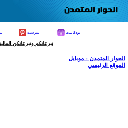
بودكاست
بنترست
تي
تبرعاتكم وتبرعاتكن المال
الحوار المتمدن - موبايل
الموقع الرئيسي