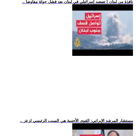
.. نافذة من لبنان | تصعيد إسرائيلي في لبنان بعد فشل جولة مفاوضا
.. مستشار المرشد الإيراني: القوى الأجنبية هي السبب الرئيسي لزعز