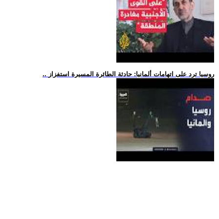
.. روسيا ترد على اتهامات ألمانيا: حادثة الطائرة المسيرة استفزاز