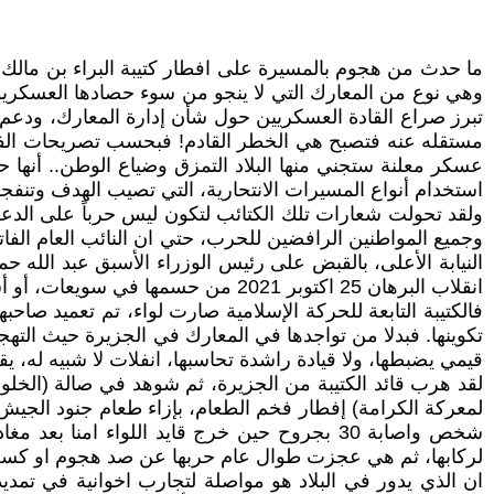
ما حدث من هجوم بالمسيرة على افطار كتيبة البراء بن مالك، 
وهي نوع من المعارك التي لا ينجو من سوء حصادها العسكريو
تبرز صراع القادة العسكريين حول شأن إدارة المعارك، ودع
مستقله عنه فتصبح هي الخطر القادم! فبحسب تصريحات الفري
عسكر معلنة ستجني منها البلاد التمزق وضياع الوطن.. أنها ح
استخدام أنواع المسيرات الانتحارية، التي تصيب الهدف وتنفج
ولقد تحولت شعارات تلك الكتائب لتكون ليس حرباً على الدعم
وجميع المواطنين الرافضين للحرب، حتي ان النائب العام الفات
النيابة الأعلى، بالقبض على رئيس الوزراء الأسبق عبد الله
انقلاب البرهان 25 اكتوبر 2021 من حسمها في سويعات، أو أسبوع او أسبوعين، بحسب تصريحاتهم.
فالكتيبة التابعة للحركة الإسلامية صارت لواء، تم تعميد صاحب
تكوينها. فبدلا من تواجدها في المعارك في الجزيرة حيث التهجير
قيمي يضبطها، ولا قيادة راشدة تحاسبها، انفلات لا شبيه له، 
لقد هرب قائد الكتيبة من الجزيرة، ثم شوهد في صالة (الخلو
شخص واصابة 30 بجروح حين خرج قايد اللواء امن
لركابها، ثم هي عجزت طوال عام حربها عن صد هجوم او ك
ان الذي يدور في البلاد هو مواصلة لتجارب اخوانية في تمد