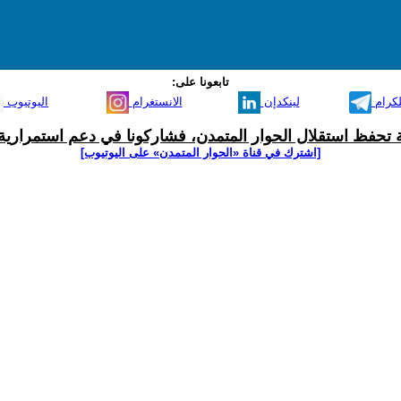
تابعونا على:
لكرام
لينكدإن
الانستغرام
اليوتيوب
ية تحفظ استقلال الحوار المتمدن، فشاركونا في دعم استمرارية 
[اشترك في قناة ‫«الحوار المتمدن» على اليوتيوب]