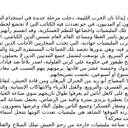
إيذانا بان الحرب اللئيمة، دخلت مرحلة جديدة في استخدام ال
ن او المدنيون، في جو تعددت فيه الكتائب التي لا تخضع لخ
م تلك المليشيات واخضاعها للنظم العسكرية، وقد انقسم رأي
ق ياسر العطا ومساعد القائد العام شمس الدين الكباشي، ال
رب المليشيات جهادية، التي تجذب المحاربين الأجانب الذين تس
ر فيه، وهي بدورها تحصد تلك الجماعات المستنفرة البريئة وال
 السريع، بل توسعت لتشمل جميع المدنيين الذين لا يحملون سل
ح طيفور في حكومة علي كرتي الفلولية، اصدر بلاغاً ضد قيادات 
 حمدوك وخمسة عشر من قادتها. يرمونهم بتهم التسبب في تبعا
ها المصباح أبو زيد من الجنرال البرهان ومن قادة الجيش، لتقات
 القسري، والترويع، والقتل للأبرياء والانتهاكات الإنسانية، وا
يقع على كاهل أناس لم يعرفوا طوال تاريخهم سوي صناعة الحياة 
د) بعطبرة يرتدي سترة واقية من الرصاص، يحتفل بصناعة الموت
ا بعد مغادرته الموقع! الشاهد هي مليشيات تعددت الويتها تنتحل أس
سب معركة؟
يد صناعة مليشيات خارجة من رحم الجيش تملك السلاح والعتا