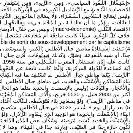
الاقتصادية التَّبَـعِـية مع الرَّسَامِيل الكَبِيرة» في الشَّرِكات الأجنبية العَابِر
وليس لِصَالح الـفَلَّاحِين الـفُـقَـرَاء، وَلَا لِصَالح المَأْجُورِين الكَادِحِين
العائلات، بِـقَدْر مَا أن «التَـفْـقِـيـر المُجْتَمَـعِـي»، و«ا
الاقتصاد الكُلِّـي (acro-économie
خِلَاف كلّ الوُعُود، سواءً كانـت صَادِقَة أم مُخَادِعَة، يَسْتَحِيل إِخْرَاج
Rahman Nouda, "Impossible de sortir du sous-développement par le capitalisme". ويُ
4) بَـقِيَت اِسْتِـفَادَةُ مناطق جبال الأطلس (الكبير، والمتوسّط،
كان
أيّة مُساعدة للدّولة المركزية، وَإِنَّمَا كانـت نَاتِجَة عن التَحْوِيلَات ا
بِنَاء المَسَاكِن بِالْإْسْمَنْت والحَدِيد، في مناطق جبال الأطلس، مُنْـ
أكثر من 2900 قتيل، و 5530 جَريح، وَآلَاف ا
في مناطق "الرِّيف")، وَلَوْ بِمَـعَايِير بِنَاء مُتَوَسِّطَة، لَـكَانَت أَعْدَاد
5) بعد زِلزال يوم 8 شُتـنبر 2023 في جبال
بِالْإِسْمَنْت والحَدِيد لَيْسَت مُرْضِيَة. وَسُكَّان بعض المُدُن الدَّاخِلِيَة