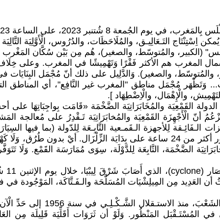
ن اِسْتِنْتَاج التَـعَالِيـق، والمُلَاحَظَات، والدُرُوس، الْأَوَّلِيَة التَّالِيَة 
مال المغرب هم الأكثر فَقْرًا وَتَهْمِيشًا في المغرب. وعلى خِلَاف
ُتوسّط، والصغير). وَالدَّلِيل على ذلك أنّ مُجْمَل البِنَايَات في "الرِّيف" 
ت... وَتَظْهَر مُجْمَل مناطق "المغرب غير النَّافِع"، أي المناطق التي لَا 
لتَهْمِيش، والْإِهْمَال، والْاِضْطِهَاد ].
لة القَمْعِيَة والمُخَابَرَاتِيَة الضَّخْمَة «قَامَت بِواجِبَاتِهَا على أح
أنّ الْأَجْهِزَة القَمْعِيَة والمُخابَرَاتِيَة تَـقْدِرُ على مُعالجة ال
قَرْيَة مَنْـكُوبَة بِالزِّلْزَال، مَـعْزُولَة في جبال الأطلس، خلال مُرُور أكثر من 24 ساعة على بِدَاي
يَة الضَّخْمَة، التَّابِعَة لِلدَّوْلَة، سِوَى مُمَارَسَة القََمْع. وَلَا تَتَوَف
ل، وَغَيَّبَ قُرابة 10 آلَاف مَفْـقُود. حيثُ أن العَدِيد مِن المِيلِشْيَات المُسَلَّحَة والـفَـتَّاكَة، ا
3) على خِلَاف الوُعُود المُتَكَـرِّرَة
في المُسْتَـقْبَل المَنْظُور. وَلَوْ أن ثَرَوَات أَقَلِّيَة قَلِيلَة مِن العَا