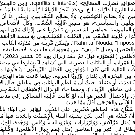
«اِسْتِـغْلَال النُـفُوذ السياسي»، وَمِن «
َة لِلْقَارَّات، الخ. وهكذا تُنْجِزُ الدّولةُ الرَّأْسَمَالِيةُ القَائِمَةُ «التَنْمِ
، وَلَا لِصَالح المُهَمَّشِين، وَلَا لِصَالِح المُـعْدَمِين. وَبِـقَدْرِ مَا أنّ «
لتَجْهِيل العِلْمِي والسياسي»، هو مَصِير غَالِبِيَّة الشَّعْب. و
m)، وليس من خلال الأوضاع الملموسة لجماهير الشعب، لَنْ يَـقْدِرُوا على إِدْرَاك م
 غَالِبِيَة الشَّـعْبِ مِن التَخَلُّـف المُجْتَـمَـعِـي بِوَاسِطة الرَّأْسَمَ
مكن تَنْزِيلُه من مُدَوَّنَة الكاتب :
 والصّغير)، وجبال "الريف"، مِن مَجهودات «التـنمية الاقتصادية»، الم
جدّا، أو ش
ـت عليه إِبَّان استـقلال المغرب الشَّـكْلِـي في سنة 1956. والعُمْرَان، أو البِنَايَات العصرية، التي نُشاه
لمَالِية التي كان المُهَاجِرُون العُمَّال "الرِّيفِيُّون" يَبْـعَثُونَهَا مِ
عَدِمَة، أو ضَئِيلَة. حيثُ أن مُـعْظَم البِـنَايَات في مناطق جبال الأطلس
لمَسَاكِن المُخَرَّبَة). والاحتمال الكبير هو أنه، لَوْ كانـت غَالِبِيَة المَسَاكِ
 الـقَتْلَى والجَرْحَى أَقَلَّ مِمَّا حَدث.
 الأطلس، سَيُصبح سُكَّان هذه المناطق مُجْبَرِين على التَخَلِّي النِهَائِي عن البِنَاء بِ
 (مثل مُرَّاكُش، وَوَارْزَازَات، وَتَارُودَانْت، وَفَاس، وَوَجْدة، الخ)، يَعْرِفُ