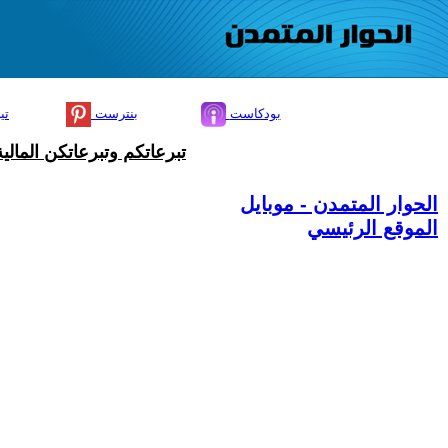
بودكاست
بنترست
تي
تبرعاتكم وتبرعاتكن المال
الحوار المتمدن - موبايل
الموقع الرئيسي