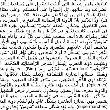
10) وَلِجماهير شعبـنا، التي أَلِـفَت التَـعْوِيل على مُساعدات الدّولة،
الضَرائب وما شَابَهَهَا. بَل اِعْتَمِدُوا على أنـفسكم، وعلى تَضَامُن
واحدًا، هُو خَير لك مِن أن تَحْصُل على صَدَقَة 100 درهم بِدُون أيّ مَجْهُود !
11) أَوَدُّ التَّذْكِير بِأَنّ الدّولة الرّأسمالية الـقائمة في المغر
بعض التَفَاصِيل. وَسُكَّان مَنْطقة "سُوسْ" يُشَـكِّلُون الجُزء الأكبر 
في المغرب كانـت تَخْلُق في كلّ عَام مَا يَتَراوَح مُعَدَّله بين عشرة
"سُوسْ" طَرِيقة ذَكِيَة لِتَشْـغِيل أَنْـفُسِهِم بِأَنْـفُسِهم، دُون ال
مَتْجَر "سُوسِي" يُشَـغِّل 2 أو 3 أَشخاص. وكان
"كَارُوفُور" (Carrefour)،
وَبِفَضْل تِـقْنِيَّاتِهَا التِجَارِيَة المُتَـقَدِّمَة، وَكذلك بِفَضْل عَلَاقَا
(épiceries). بَل أَصْبَحَت مِهْنَة مَتَاجِر البَـقَّالَة الصَّغيرة و
سَيَتَـكَرَّر الجُزْء السَّلْبِي منه في رَأْسَمَالِية المغرب. وهو اِنْـقِرَ
بِمَصِير مِهَن التِجَارَة الصَّغِيرة بِشَكْل عَامّ. ولم تُـقَدِّم دَولة المغر
(supermarchés). ولم يَعُد سُكَّان منطقة "سُوسْ" يَجِدُو