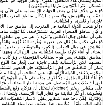
المالية لِسُـكَّان هذه المناطق الفقيرة. والحَلُّ الوَحِيد هُو الدَّمْج بين مَزَ
المُشكل، عَبْر الدَّمْج بين مَزَايَا التِـقْـنِـيَّـتَـيْـن ].
التَـفْـقِيـر، والتَهْمِيش، والاضطهاد، لِسُكَّان مناطق المغرب المُهْمَلَة من
عَابِرَة، أو قَاهِرَة، أو اِسْتِثْنَائِية.
وأَعْيَان مناطق الصحراء الغربية المُسْتَرْجَـعة، لَمَا بَـقِيَت مناط
على أن مناطق جبال الأطلس و"الرِّيف"، هي من بين مناطق المغرب الْأَقَ
8) على عكس مَا يُـقَال عن بعض «الوُعُود» المُتَـكَرِّرَة، وَالمُفْرِطَة ف
الشِتَاء، أو أثناء كَارِثَة طَبِيعية اِسْتِثْنَائِيَة مثل الزِلْزَال)، وَمَهْ
المناطق المُهْمَلَة، ليس هُو «الصَدَقَات المَوْسِمِيَة»، وَلَوْ كانت سَخِيَ
أنـفسهم. لكن الرَّأسمالية تَبْـقَى عَاجِزَة على إِنْجاز هذا النَّوْع مِ
يُمكن أن تَتَـحَـقَّـق في إِطَار الرَّأْسَمَالِيَة، فإن المَصِير الم
الهِجْرَة، لا تَـقدر الدّولة الرَّأْسَمَالِيَة على مُـعالجة، أو إِيـقَاف، ظ
مَغْشُوشَة، أو غَيْر مُتَلَائِمَة مع مَعَايِر البِنَاء الرّسمية. وَلِنَتَسَاء
أَقَاليم البلاد، وَلَوْ أن تَـكَالِيـف هذا الصِنْـف من البـناء، المُـقَاوِم لِلزّ