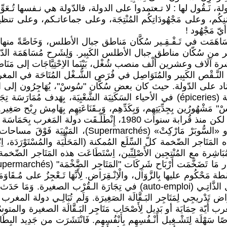
 نَـقُول لها : لا تـعتمدوا على الدولة، فالدّولة هي نـفسها تُـعَوِّل على ا
ِكُم، وعلى مَجْهُودَاتِكُم المُنْتِجَة، وعلى جماعاتـكم، وعلى تنظيمات
ب، سَاهَمَت في تَـفْـقِـير سُكَّان مَناطق جبال الأطلس، وَخَاصَّةً منها مِ
من سُكّان مناطق جبال الأطلس الكَبِير. وَلِشَرح مُسَاهَمَة الدّولة في ت
 آلَاف وعشرين أَلْف منصب شُغْل، بَيْنَما الاِحْتِيَّاجَات إلى مَنَاصِ
ْاِعْتِمَاد على الدّولة. حيث كان بعض سُكَّان "سُوسْ"، يُهَاجِرُون إلى ال
 تُجَّار أَهْل "سُوسْ" مَشْهُورُين بِجِدِّيَتِهِم، وَبِكَدِّهِم، وَبِـقَنَاعَتِهِم بِهَامِ
"تِجَارَة الـقُرْب الصَغِيرة". وانـتشروا في مُجْمَل أَنْحَاء المَغرب. لكن منذ 
 والتُورْكِي "بِيم" (Bim)، الخ. وتَبِيع هذه المَتَاجر الضّخمة كلّ السِّلَع المُمكنة (المَحَلِّيَة 
تِهَا المُبَاشِرة مع المُنْتِجِين الأَصْلِيِّين، اِسْتَطَاعَت هذه المَتَاجر الضّخم
المُتوسّطة مَحْكُوم عليها بِالزَّوَال، والْاِنْـقِرَاض. لِأَنَّهَا تَـعْجِزُ على مُـق
والدّولة تـعرف هذا التَطوّر. وَتَتَضَاءَل بِاستمرار فُرَص التَشْغِيل الذَّاتِـي (mploi
اض تَدْريجِي لِمَتَاجِر البَـقَّالَة الصَغِيرَة. وَلَم تُبَالِـي دولة المغرب
ب أَيّة حِمَايَة أو بَدِيل لِأَصْحَاب مَتَاجِر البَـقَّالَة الصغيرة والمتوسّطة
ن فُرَصًا سَهْلَة لِتَشْـغِيل أَنْـفُسِهِم بِأَنْفُسِهم. فَانْتَشَرَت من جَدِ