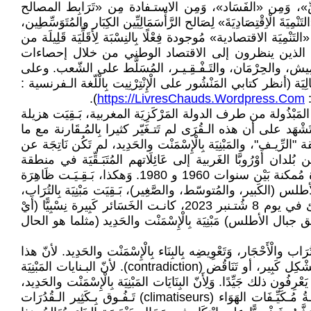
الرِّيع»، وَمِن اِسْتِثْمَار «مَوَاقِع تَضَارُب المَصَالِح» (conflits d intérêts)، وَمِن «الغِـشِّ»، وَمِن «الفَسَاد»، وَمِن الاستـفادة مِن «تَرَابِط المصالح
يَةَ الْاِقْتِصَادِيَةَ» لِصَالح الرَّأْسَمَالِيِّين الكِبَار والمُتَوَسِّطِين،
التَنْمِيَة الاقتصادية» مُوجودة فِعْلًا بِالنِسْبَة لِأَقَلِّيَة قَلِيلَة من
كل الأشخاص الذين ينظرون إلى الاقتصاد الوطني من خلال إحصاءات
َدَى التَهْمِيش، والحِرْمَان، والتَـفْـقِـيـر، المُسَلَّط على الشّعب. وعلى
الِيَة (أنظر كتابي المَنْشُور على الْإِنْتِرْنِيت بِالْلّغة الـفرنسية :
).
https://LivresChauds.Wordpress.Com
َبْذُولة من طرف الدولة المَرْكَزِيَة المغربية، بَـقِيَت هزيلة
به مُنْـعَدِمَة. وَصُوَّرُ، وَكذلك فِيدِيُوهَات، قُرَى جبال الأطلس (المُصَوَّرَة قَبْلَ، ثمّ بَـعْد زلزال يوم 08 شتـنبر 2023)، تَشْهَد على أن هذه الـقُرَى لم تَتـغَيّر كثيرا بِالمُـقَارنة مع ما
د اِنْـتِشَارَها في منطقة "الرِّيـف"، والمَبْنِيَة بِالْإِسْمَنْت والحَدِيد، لم تَكُن نَاتِجَة عن
ن بُلدان أَوْرُوبَّا الغَربية إلى عَائِلَاتهم المُتَبَـقِّيَة في منطقة
"الرِّيف". بَيْنَمَا مناطق جبال الأطلس لم تَسْتَـفِد بما فيه الكِفَايَة مِن الهِجْرَة إلى بُلدان أَوْرُوبَّا الغربية، حِينَمَا كانـت هذه الهِجْرَة مُمكنة بَيْن سنوات 1960 و 1980. وَهكذا، بَـقِـيَـت ظَاهِرَة
 (الكَبير، والمُتوسّط، والصَّغِير)، بَـقِيَت مَبْنِيَة بِالتُرَاب،
والأَحْجَار، والنَبَاتَات (وليس بالإسمنـت والحديد مثلما هو الحال في مناطق "الرِّيف"). وحينما جاء الزِلْزَال الْاِسْتِثْنَائِي المُـفَاجِـئ في يوم 8 شُتـنبر 2023، كانـت الخَسَائر كَبِيرة نِسْبِيًّا (أَيْ
ن (في مناطق جبال الأطلس) مَبْنِيَة بِالْإِسْمَنْت والحَدِيد (مثلما هو الحال
التُرَاب والْأَحْجَار، وَتَعْوِيضِه بِالبِنَاء بِالْإِسْمَنْت والحَدِيد. لأنّ هذا
البِنَاء (بِالْإِسْمَنْت والحَدِيد) هو الوَحِيد الذي يُـقَاوِم الزَّلَازِل. وَلَوْ أنّ كُلْفَتُه هي أكبر. لكن تِـقْـنِيَة البـناء بِالْإِسْمَنْت والحَدِيد فيها مُشْكِل كَبِير، أو تَنَاقُض (contradiction). لأنّ البـنايات المَبْنِيَة
ون ذلك جَيِّدًا. وَلِأَنّ البِنَايَات المَبْنِيَة بِالْإِسْمَنْت والحَدِيد،
تَكُون حَارَّة جدًا في الصَّيْف، وَبَارِدَة جدًا في الشِتَاء. وهذا لا يُطاق في كثير مِن المناطق (مثل قِمَم جبال الأطلس). وَكُـلْـفَـةُ مُـكَيِّـفَات الهَوَاء (climatiseurs) تَـفُـوق بِـكَثِير الـقُدُرَات