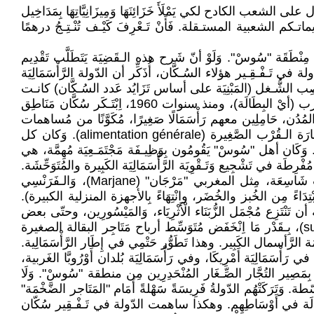
لشعب الكادح لكي يَمْلَأَ خَزَائِنَهَا وَمِيزَانِيَّاتِهَا بِمَدَاخِيل
ـكم الشعبية المستـقلة. فَأَنْ تَـعْرِفَ كَيْـف تُنْـتِـجُ درهمًا
نْطَقَة "سُوسْ". وَلَوْ أنّ شَرح هذه الـقَضِيَة يَتَطَلَّب تَقْدِيم
َـفْـقِـير هؤلاء السُـكَّان، أُذَكِّر أن الدّولة الرَّأْسَمَالِيَة
ب الشُّـغل (المَبْنِيَة على أساس تَزَايُد عَدد السُـكَّان) كانـت
تُـقَدَّر بِـقُرَابَة 300 ألـف منصب شُغْل في كلّ عَام. وَأَمَام هذا النَّـقْص الكَبِير والمُتَوَاصِل في فُرَص الشُّـغْل المُتَاحَة في المغرب (أيْ البِطَالَة)، ومنذ سنوات 1960، اِبْتَـكَر سُكَّان مَنَاطِق
مُدُن، حَامِلِين معهم رَأْسَمَالًا صَغِيرًا، مُكَوَّنًا من مُساهمات
مختلـف أفراد عائلاتهم الصَّغِيرة. وكانوا يَفْتَحُون مَحَلَّات بَـقَّالَة (épiceries) في الأحياء السَكَنِيَة الشَّعْبِيَة، بِهَدف مُمَارَسَة تِجَارَة الـقُرْب الصَّغِيرة (alimentation générale). وَكان كل
ش رِبْح صَغِير. وَكَان أهل "سُوسْ" يَقُومُون بِوَظِيـفَة مَجْتَمَـعِيَة مُهِمَّة، هي
قُرابة سنوات 1980، إِنْطَلَـقَت دولة المَغرب بِحَمَاسَة مُفْرِطَة في تَشْجِيع وَتَـقْوِيَة الرَّأْسَمَالِيَة الكَبِيرة والمُتَوَحِّشَة.
وَسَهَّلَت دَوْلة المَغرب اِنْتِشَارَ المَتَاجِر الرّأْسَمَالِيَة الضَّخْمَة، أو «السُّوبَرْ مَارْكِتْ» (Supermarchés)، المَبْنِيَة فَوْقَ مساحات شَاسِعَة، مِثل المغربي "مَرْجَان" (Marjane)، وَالـفَرَنْسِي
والمُسْتَوْرَدَة، اِبْتِدَاءً مِن الخُبز والخُضَر، وانْتِهَاءً بِالأجهزة المنزلية الكبيرة).
ة أن تَنْتَزِع مُجْمَل الزُّبَنَاء الْأَثْرِيَاء، وَالمَيْسُورِين، وحتّى بعض
الزُبَنَاء ذَوِي الدَّخْل الصَّـغِير، من مَتَاجِر البَقَّالَة الصَغِيرة. وَبِـقَدْر مَا تَضَخَّمَت أَرْبَاح شَرِكَات "المَتَاجِر الضَّخْمَة" (supermarchés)، بِـقَدْر مَا اِنْخَفَض مُتَوَسِّط أرباح مَتَاجِر البقالة الصغيرة
َاوَمَة الرَّأسمال الكَبِير. وهذا تَطَوُّر حَتْمِي في إِطَار الرَّأْسَمَالِية.
auto-e) في تِجَارَة الـقُرْب الصغيرة. وَمَا حَدَث في رَأْسَمَالِيَة أَمْرِيكَا، وفي رَأْسَمَالِيَة بُلدان أَوْرُوبَّا الغَربية،
 بِمَصِير التُجَّار الصِّـغَار المُنْحَدِرِين مِن منطقة "سُوسْ". وَلَا
. وَتَرَكَتْهُم الدّولةُ فَرِيسَةً سََهْلةً أَمَام "المَتَاجر الضَّخْمَة"
يد البِطَالَة في أَوْسَاطِهِم. وهكذا ساهمت الدّولة في تَـفْـقِير سُكّان