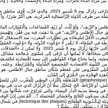
ايَا البـناء بالتُرَاب، وَمَزَايَا البـناء بِالْإِسْمَنْت والحَدِيد. [ وَأَتَوَف
6) على خِلَاف تَبَاكِـي بعض الجِهَات الرَّأْسَمَالِيَة على قَتْلَى وَ
 طرف الدّولة الرَّأْسَمَالِية المَركزية، هي أَكْبَرُ ضَرَرًا، وَأَكْثَرُ إِيل
ق جبال الأطلس و"الرِّيف" في مَا بَـقِيَت فيه مِن فَقْر، وَتَهْمِيش، و
لّ اِسْتِـفَادَة مِن تَطَوُّرات المغرب، منذ الاستـقلال الشّكلي في سن
ي السَّخَاء، لَا تَـقْدِر لَا «وُعُود» الدّولة، وَلَا «وُعُود» الجَمْعِيَّات
المُنْتَشِرَة في جبال الأطلس (الكبير، والمتوسّط، والصّغير)، 
مَا كان سَخَاءُهَا، لَا يُمكنها أن تَرْقَى إلى مُسْتَوَى مُـعالجة مَشَاكِل الس
ة، وإنما يحتاج هؤلاء المُواطِنِين إلى تنمية اِقْتصَادِيَة مُجْتَمَـعِيَة شَا
ن التَنْمِيَة الاقتصادية المُجتمعية الشَّامِلَة والمُتَرَابِطَة. وعليه، 
ُسْتَـقْبَلِي المَفْرُوض على مُعظم سُكّان مناطق جبال الأطلس، هو الهِجْ
َاهِرَة الهِجْرَة من الـقُرَى إِلى المُدُن.
9) أنا لَا أَعْلَم المَجْهُول، وَلَا أَعْرِف بِدِقَّة حتّى عُلُوم الجِيُوفِزِيَّاء (géophysique) المُتَـع
َل كَيْـف ستـكون النَتَائِج والخَسَائِر المُحتملة ؟... أَلَمْ يَحِن إِذَنْ الو
الْإِجْبَارِيَة، لِكَيْ تأخذ هذه المَـ
َلَازِل، سَتَكُون أَغْلَى نِسْبِيًّا ؟