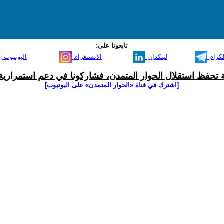
تابعونا على:
لكرام
لينكدإن
الانستغرام
اليوتيوب
ية تحفظ استقلال الحوار المتمدن، فشاركونا في دعم استمرارية 
[اشترك في قناة ‫«الحوار المتمدن» على اليوتيوب]