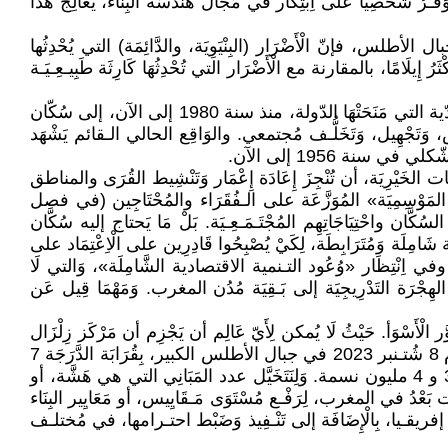
َّـرُ شَخْصِيًّا على اِبْتِكَار في مَجَال هَنْدَسَة البِنَاء، يُعَالِجُ هذا
جَرْحَى زِلزَال يوم 8 شُتـنبر 2023، والذي خَرَّب قُرَى مناطق جبال الأطلس، فإنّ الْأَضْرَار (البِنْيَوِيَة، والدَّائِمَة) التي يُحْدِثُها
َامًا، بالمقارنة مع الْأَضْرَار التي تُحْدِثُهَا كَارِثَة طَبِيـعِـيَـة
7) لَوْ مَنَحت الدّولة الـقائمة في المغرب، إلى مناطق جبال الأطلس و"الرِّيف"، وَلَوْ ثُلُث، أو رُبُع، المُسَاعَدَات وَالْاِمْتِيَازَات المادّية التي مَنَحَتْهَا الدّولة، منذ سنة 1980 إلى الآن، إلى سُكّان
َتَجْهِيل، وَتَخَلُّـف مُجتمعي. والوَاقِع الحالي الـقائم يَشْهَد
ة 1956 إلى الآن.
 الخَيْرِيَة، أن تُنْجِزَ إِعَادَة إِعْمَار وَتَنْشِيط القُرَى والمناطق
والتي خَرَّبَهَا زِلْزَال يوم 8 شُتنبر 2023. وَلَا يُمكن لِـ «الصَدَقَات المَوْسِمِيَة» المُوَزَّعَة على الـفُقَرَاء والمُحْتَاجِين (في فصل
ُكَّان واحْتِيَاجَاتِهِم المُجْتَـمَـعِـيَة. بَلْ مَا يَحتاج إليه سُكَّان
مِلَة وَمُتَرَابِطَة، لِكَيْ يُصْبِحُوا قَادِرِين على الْاِعْتِمَاد على
وفي اِنْتِظَار «وُعُود التـنمية الاقتصادية الشَّامِلَة»، وَالتي لَا
رَة التَدْرِيجِيَة إلى بَـقِيَة مُدُن المغرب. وَمَهْمَا قِيل عَن
َلِّقَة بِالتُّرَاب الوطني لِلْمَغْرب. لكن لِنَتَصَوَّر الْأَسْوَأ. حَيْثُ لَا يُمكن لِأَيّ عَالِم أن يَجْزِم أن مَرْكَز زِلْزَال
قَوِي لَنْ يَحْدُث في المُستقبل، في مدينة الدار البيضاء، أو مُرّاكش، أو الرِّبَاط، الخ. لِنَتَخَيَّل مثلًا أنّ الزِلْزَال الذي حدث في يوم 8 شُتـنبر 2023 في جبال الأطلس الكبير، بِقُرَابَة الدَّرَجَة 7
على مِـقْيَاس رِيخْتَر (Richter)، لِنَتَخَيَّل أن مَرْكَزُه وَقَعَ بِالضّبط في وسط مدينة الدار البيضاء، والتي يَتَرَاوَح عدد سُكّانها بين 3 و 4 مليون نسمة. وَلِنَتَخَيَّل عدد المَبَانِي التي هي هَشَّة، أو
قت بَعْدُ في المغرب، لِرَفْـع مُسْتَوَى مَـقَايِيس، أو مَعَايِير البِنَاء
عَايِير بِـعَيْن الاعتبار المُعْطَيَات الحَدِيَثَة لِتِـكْـتُـونِـيَة الصَّفَائِح (tectonique des plaques) في شَمال إفريقـيا، بِالْإِضَافَة إلى تَنْـفِيذ وَضَبْط احتـرامها، في مُختلـف