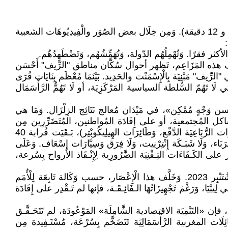
هَزَّ زِلْزَالٌ (بِـقُوَّة 7 دَرَجَات على سُلَّم رِيخْتَر) مَناطقَ جِبال الْأَطْلَس بِالمَغرب، في يوم الجُمعة 8 شُتنبر 2023، على الساعة 23 و 12 دقيقة). وَمِن خِلَال بعض الصُوَر والْفِيدِيُوهَات الشعبية
:
 هذه المَزَاعِم، تَظهر أحوال سُكَّان مناطق "الرِّيف" أَحْسَن
مَبْنِيَة بِالْإِسْمَنْت والحَدِيد. بَيْنَمَا مُعْظَم بِنَايَات قُرَى
تَهُمّ السُّلطة السياسية المَرْكَزِيَة، أو لَا تَهُمُّ الرَّأْسَمَال
سن وَجْهٍ مُمْكِن»، في مَيْدَان مُعالج نَتَائِج الزِلْزَال. وَمَا هي
مَشاكل المُجتمعية، أو على إِفَادَة المُواطنين، المُتَضَرِّرِين مِن
الكَوَارِث الطَبِيعِيَة، فَهُو وَاهِمٌ، أو مُخَادِعٌ. وَهكذا، وَرَغْم التَجْهِيزات الـفَائِـقة لِلأجهزة الـقَمـعية التَّابِـعَة لِلدّولة (بما فيها السِيَارَات الرُّبَاعِيَة الدَّفْع، وَطَائِرَات الهِيلِيكُوبْتِر)، بَـقَيَت قُرابة 40
َة الزِّلْزَال. أيْ بدون طُرُق، وَلَا كَهْرَبَاء، وَلَا شَبَـكَة إِنْتِرْنِيت، وَلَا فِرَق وَسِيَّارَات إِسْعَاف. وَعَلَى
َّر على الكَـفَاءَات التِـقْنِيَة الضَّرُورِية لِإِنْـقَاذ الأرواح بِسُرعة،
[ وَنَجِد نَـفْس الظَّاهِرَة، مثلًا في لِيبْيَا، خلال العَاصِفَة، أو الْإِعْصَار (cyclone)، الذي أَصَابَ شَرْقَ لِيبْيَا، خلال يوم الإثنين 11 شُتَنْبِر 2023. وَخَلَّف هذا الْإِعْصَار، حسب وَكَالة تَابِعَة لِلْأُمَم
لمَوْجُودة في في لِيبْيَا، وَرَغْمَ تَجْهِيزَاتُهَا الـفَائِـقَـة، فإنها لم تَـقْدِر على إِفَادَة
 التي تَـعِـدُ بها دَوْلَة المغرب الشَعْبَ، منذ الاستـقلال الشَّـكْـلِـي في سنة 1956 إلى حَدِّ الْآن، فإن «التَنْمِيَة الاقتصادية الشَّامِلَة» المَوْعُودَة، لم تَتَحَـقَّـق
ئِلَات المغربية الرَّأْسَمَالِيَة تَتَضَخَّم بِسُرْعَة، مُسْتَـفِيدة مِن