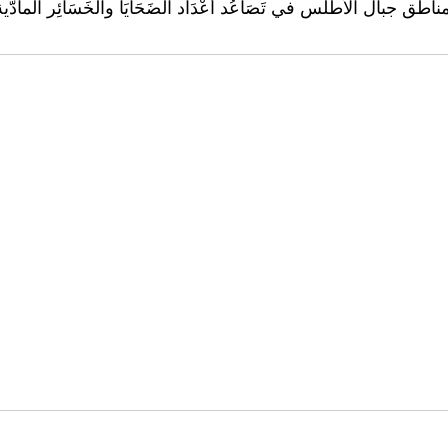
 الأطلس في تَصَاعُد أَعْدَاد الضَحَايَا والخَسَائِر المادّية، النَاتِجَة عن