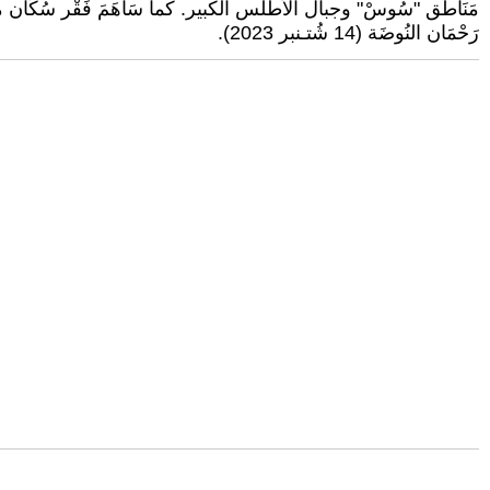
مَنَاطق "سُوسْ" وجبال الأطلس الكبير. كما سَاهَمَ فَقْر سُكَّان مناطق جبال
رَحْمَان النُوضَة (14 شُتـنبر 2023).