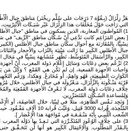
التي رَاجَت حَوْلَ مُخَلَّفَات هذا الزِلْزَال عَبْر شَبَـكَات الْأَنْتِرْنِيت، يُمك
1) المُواطنون المغاربة، الذين يسكنون في مناطق "جبال الأطلس" (الكبير، والمُتوسّط، والصغير)، هُم مِن بَيْن سُكَّان المَغْرب الأكثر فقرًا. وَتُهْمِلُهُم الدّولة، وَتُهَمِّشُهُم، وَتَضْطَهِدُهُم.
[ بعض المَزَاعِم كانت تَدَّعِي أنّ سُـكَّان مناطق "الرِّيف" في ش
نِسْبِيًّا، بِالمُقَارَنَة مع أحوال سكّان مناطق جبال الأطلس (الكبير، والم
جبال الأطلس الكَبِير مَا زَالت مَبْنِيَة بِالتُرَاب والأحجار والنَبَاتَا
الكَبِير، والرَّأْسَمَال المُتَوَسِّط، تَظْهَر مُتَشَابِهَة نِسْبِيًّا في مَجَال ا
2) تَزْعُم بعض دِعَايَات وَسَائِل إِعْلَام دَولة المغرب، أنّ أجهزة الدو
وَاجبات الأجهزة القمعية، إن لم تَكُن هي القَمْع ؟ وَكُلّ مَن يَزْعُمُ 
خِلَاف دِعَايَات دَولة المغرب، لَا تَـعْرِفُ الأجهزة القَمْعِيَة والمُخَابَرَاتِ
وَلِمُساعدة السُـكَّان المُتَضَرِّرِين.
المُتَّحِدَة، قُرابة 3000 قَتِي
الشّعب الْلِّيبِـي بِأَيّة مَنْـفَـعَـة في مُوَاجَهَة هذا الْإِعْصَار ].
بِالـقَدْر المَطْلُوب. وَالْاِحْتِمَال الكَبِير هو أنها لَن تَتَحَـقَّـق حتى 