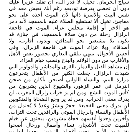
سياج الحرمان. تخيل، لا قدر الله، أن تفقد عزيزا عليك
دون أن تحظى بفرصة توديعه رغم أنك تعيش معه في
نفس البيت والأسرة ذاتها لأن الموت أخذه على نحو
مفاجئ. تخيل ألا تستطيع الصلاة عليه بالمسجد لأنه دمر
هو الآخر أو إقامة مجلس عزاء. الموت في فاجعة
الزلزال رحلة من دون صلاة بالمسجد، في جنازة قد
تكون بلا مشيعين نحو المدافن، وبدون أقارب، ولا
أصدقاء، وبلا عزاء. الموت في فاجعة الزلزال، وفي
أحسن الأحوال، ينتهي بتلقي التعازي بحضور بعض الأهل
والأقارب من دون الولائم والبذخ ونصب خيام العزاء.
إن مشاهد القتل والدمار بالقرى والمداشر والدواوير التي
شهدت الزلزال، جعلت الكثير من الأطفال يتجرعون
مرارة اليتم، والنساء اللواتي أصبحن يأكلن من صحن
الترمل في عمر الزهور، والشيوخ الذين يشربون من
كأس الموت البشع. ومن لم يرَ خراب زلزال المغرب، لن
يدرك معنى الخراب. ومن لم ير وجع الضحايا والمنكوبين
لن يدرك معنى الفجيعة. حجرٌ وبشرٌ وعددٌ لا يُحتمل من
الأطفال والنساء والرجال الموتى والراقدين تحت التراب،
وآخرين وجدوا أنفسهم فجأة مشردين، يبحثون عن خيام
للمبيت تحت الأشجار، نساء وأطفال ورجال أضحوا
يفترشون الأرض تحت أغصان الزيتون، بعدما انهارت