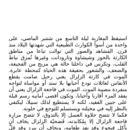
استيقظ المغاربة ليلة التاسع من شتنبر الماضي، على
واحدة من أسوأ الكوارث الطبيعية التي شهدتها البلاد منذ
قرن. المَشاهد والصور التي توالت تباعا من مناطق
الكارثة بالحوز وشيشاوة وتارودانت وغيرها تُمزق نياط
القلب، وتكرس في داخلنا حالة هي مزيج من الفجيعة،
والضعف، والشعور بحقيقة هذه الحياة كمحطة عابرة.
الموت في كارثة الزلزال يعني رحيل صامت يقطع
الأنفاس لعائلات تودع أحبابها بلا سند أو مواساة لتواجه
منفردة مصيبة الموت. الموت في فاجعة الزلزال يعني أن
يفقد المرء أقاربا وأحبابا، وتكون أقصى أمانيه رسم قبلة
على جبين الفقيد، لكنه لا يستطيع لذلك سبيلا، ليكتفي
بالنظر إليه في مخيلته ويستسلم للتوجع في خلوته.
فكما لا تتضح حلاوة العسل إلا بالتذوق، لا تتضح مرارة
فاجعة الزلزال إلا بِمُكابدته، فَضحيّة الزلزال يخاف أن
يأكل فيجوع وقد نفذ طعامه، ويخاف أن يبرد وقد قلَّ