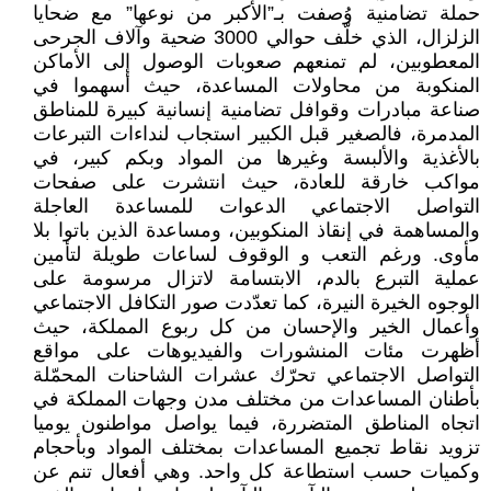
حملة تضامنية وُصفت بـ”الأكبر من نوعها” مع ضحايا
الزلزال، الذي خلّف حوالي 3000 ضحية وآلاف الجرحى
المعطوبين، لم تمنعهم صعوبات الوصول إلى الأماكن
المنكوبة من محاولات المساعدة، حيث أسهموا في
صناعة مبادرات وقوافل تضامنية إنسانية كبيرة للمناطق
المدمرة، فالصغير قبل الكبير استجاب لنداءات التبرعات
بالأغذية والألبسة وغيرها من المواد وبكم كبير، في
مواكب خارقة للعادة، حيث انتشرت على صفحات
التواصل الاجتماعي الدعوات للمساعدة العاجلة
والمساهمة في إنقاذ المنكوبين، ومساعدة الذين باتوا بلا
مأوى. ورغم التعب و الوقوف لساعات طويلة لتأمين
عملية التبرع بالدم، الابتسامة لاتزال مرسومة على
الوجوه الخيرة النيرة، كما تعدّدت صور التكافل الاجتماعي
وأعمال الخير والإحسان من كل ربوع المملكة، حيث
أظهرت مئات المنشورات والفيديوهات على مواقع
التواصل الاجتماعي تحرّك عشرات الشاحنات المحمّلة
بأطنان المساعدات من مختلف مدن وجهات المملكة في
اتجاه المناطق المتضررة، فيما يواصل مواطنون يوميا
تزويد نقاط تجميع المساعدات بمختلف المواد وبأحجام
وكميات حسب استطاعة كل واحد. وهي أفعال تنم عن