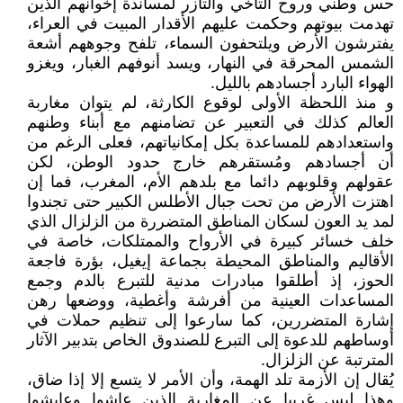
حس وطني وروح التآخي والتآزر لمساندة إخوانهم الذين
تهدمت بيوتهم وحكمت عليهم الأقدار المبيت في العراء،
يفترشون الأرض ويلتحفون السماء، تلفح وجوههم أشعة
الشمس المحرقة في النهار، ويسد أنوفهم الغبار، ويغزو
الهواء البارد أجسادهم بالليل.
و منذ اللحظة الأولى لوقوع الكارثة، لم يتوان مغاربة
العالم كذلك في التعبير عن تضامنهم مع أبناء وطنهم
واستعدادهم للمساعدة بكل إمكانياتهم، فعلى الرغم من
أن أجسادهم ومُستقرهم خارج حدود الوطن، لكن
عقولهم وقلوبهم دائما مع بلدهم الأم، المغرب، فما إن
اهتزت الأرض من تحت جبال الأطلس الكبير حتى تجندوا
لمد يد العون لسكان المناطق المتضررة من الزلزال الذي
خلف خسائر كبيرة في الأرواح والممتلكات، خاصة في
الأقاليم والمناطق المحيطة بجماعة إيغيل، بؤرة فاجعة
الحوز، إذ أطلقوا مبادرات مدنية للتبرع بالدم وجمع
المساعدات العينية من أفرشة وأغطية، ووضعها رهن
إشارة المتضررين، كما سارعوا إلى تنظيم حملات في
أوساطهم للدعوة إلى التبرع للصندوق الخاص بتدبير الآثار
المترتبة عن الزلزال.
يُقال إن الأزمة تلد الهمة، وأن الأمر لا يتسع إلا إذا ضاق،
وهذا ليس غريبا عن المغاربة الذين عاشوا وعايشوا