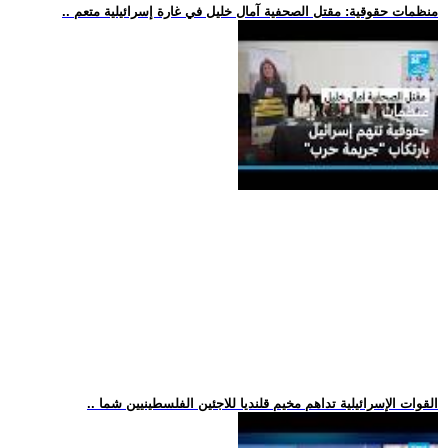
.. منظمات حقوقية: مقتل الصحفية آمال خليل في غارة إسرائيلية متعم
.. القوات الإسرائيلية تداهم مخيم قلنديا للاجئين الفلسطينيين شما