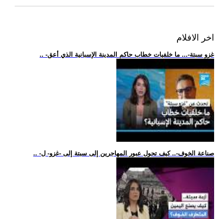
اخر الافلام
.. -غزو سبتة-... ما خلفيات خطاب حاكم المدينة الإسبانية الذي أعق
.. -صناعة الخوف-.. كيف تحول عبور المهاجرين إلى سبتة إلى -غزو- ل