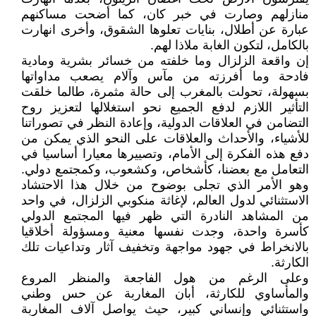
منازلهم وصارت في خبر كان، كما أضحت مساكنهم
عبارة عن أطلال، بنايات تعلوها الشقوق، وأخرى انهارت
بالكامل، لتكون الغابة ملاذا لهم.
إن واقعة الزلزال وما خلفته من خسائر بشرية ومادية
فادحة وما أفرزته من مآس وآلام يصعب مداواتها
بسهولة، تحولت بالمغرب إلى حالة مثمرة، طالما خلقت
التأثير اللازم لدفع الجميع نحو استغلالها لتعزيز روح
التضامن في العلاقات الدولية، وإعادة النظر في تصوراتنا
للأشياء، والأحداث والعلاقات على النحو الذي يمكن من
دفع هذه الفكرة إلى الأمام، وتصييرها معيارا أساسيا في
التعامل مع بعضنا، كأشخاص، وكشعوب، وكمجتمع دولي.
وهو الأمر الذي تجلى بوضوح من خلال هذا الاحتشاد
الاستثنائي لدول العالم، لإغاثة منكوبي الزلزال، في واحد
من المشاهد النادرة التي ظهر فيها المجتمع الدولي
كأسرة واحدة، وجدت نفسها معنية ومسؤولة أخلاقيا
بالانخراط في جهود مواجهة وتخفيف آثار وتداعيات تلك
الكارثة.
وعلى الرغم من هول الفاجعة والمنظر المروع
والمأساوي للكارثة، أبان المغاربة عن حس وطني
واستثنائي وإنساني كبير، حيث يواصل آلاف المغاربة