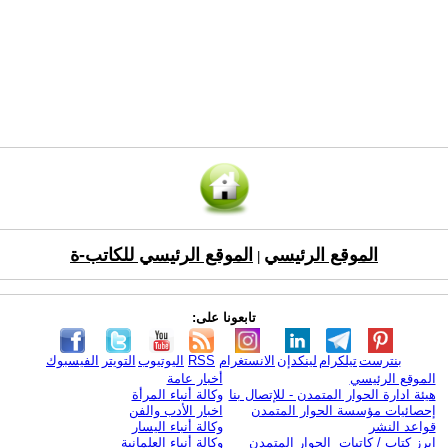
الموقع الرئيسي
الموقع الرئيسي للكاتب-ة
|
تابعونا على:
بنترست
تيلكرام
لينكدإن
الانستغرام
RSS
اليوتيوب
التويتر
الفيسبوك
الموقع الرئيسي
أخبار عامة
هيئة ادارة الحوار المتمدن - للإتصال بنا
وكالة أنباء المرأة
إحصائيات مؤسسة الحوار المتمدن
اخبار الأدب والفن
قواعد النشر
وكالة أنباء اليسار
ابرز كتاب / كاتبات الحوار المتمدن
وكالة أنباء العلمانية