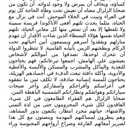
كساؤه، ويخاف أن يمرض ولا وجود لدوائه. أن تكون من
ضحايا الزلزال معناه أن تعيش تحت وطأة الحاجة كل يوم
في العراء وتبيت في الخلاء الموحش. أنت في نزال مع
الحياة، مثلما يحدث تلتهم أفعى الأناكوندا فريسة سمينة
ولا تلفظها إلا بعد أن تمتص منها كل معاني الحياة، تلتهم
الحياة نفسها هؤلاء البسطاء الذين شاءت الأقدار أن تتهدم
منازلهم ويفقدوا أسرهم ويسمعون أنين أحبائهم تحت
الركام ويطحنهم الزمن بأنيابه القاسية. لا تنتظروا الدولة
أن تتحرك لوحدها، تصدقوا من أموالكم لأشخاص
يعيشون على الهامش، اجمعوا تبرعاتكم، فهم يحتاجون
للتغذية والمأكل والمشرب والمسكن والألبسة والأغطية
والأدوية، وأكلة دافئة تبعث الدفء في أجسادهم الهزيلة،
يحتاجون للمسة إنسانية صادقة، لا تكلف ثمن ما تنفقوه
في أعراسكم وأفراحكم وأسفاركم وآخر صيحات
سياراتكم وهواتفكم ونظاراتكم الشمسية الباهظة الثمن.
ضحايا الزلزال هم الفقراء الطامعون في كل شيء،
الفاقدون لكل شيء، المحرومون حتى من لذة التمني
والاشتهاء، حياتهم مجرد انتظار، يكتفون بدور المشاهد،
وهم ينظرون لمساكنهم المهدمة وينصتون مع كل هذا
لصرير أمعائهم الفارغة وصراخ أرواحهم المحبوسة وراء