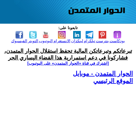
تابعونا على:
بودكاست
بنترست
تيلكرام
لينكدإن
الانستغرام
اليوتيوب
التويتر
الفيسبوك
تبرعاتكم وتبرعاتكن المالية تحفظ استقلال الحوار المتمدن،
فشاركونا في دعم استمرارية هذا الفضاء اليساري الحر
[اشترك في قناة ‫«الحوار المتمدن» على اليوتيوب]
الحوار المتمدن - موبايل
الموقع الرئيسي