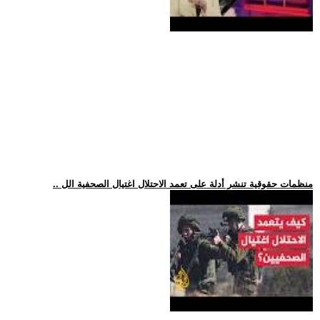
.. منظمات حقوقية تنشر أدلة على تعمد الاحتلال اغتيال الصحفية الل