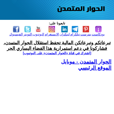
تابعونا على:
بودكاست
بنترست
تيلكرام
لينكدإن
الانستغرام
اليوتيوب
التويتر
الفيسبوك
تبرعاتكم وتبرعاتكن المالية تحفظ استقلال الحوار المتمدن،
فشاركونا في دعم استمرارية هذا الفضاء اليساري الحر
[اشترك في قناة ‫«الحوار المتمدن» على اليوتيوب]
الحوار المتمدن - موبايل
الموقع الرئيسي