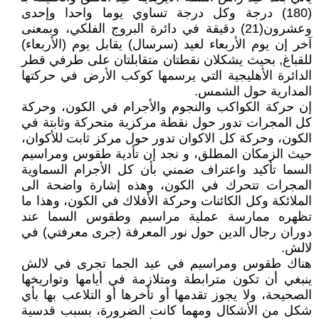
(180) درجة وكل درجة تساوي يوما واحدا وإحدى
وعشرون(21) دقيقة في دائرة البروج الفلكي، وبمعنى
آخر إن يوم الأربعاء لعيد (سرسال) يقابل يوم (الأربعاء)
للقباغ, بحيث يشكلان نقطتان متقابلتان على طرفي قطر
الدائرة الأهليجية التي يرسمها كوكب الأرض في حركتها
المدارية حول الشمس.
إن حركة الكواكب والنجوم والأجرام في الكون، وحركة
كل المجرات تدور حول نقطة مركزية متحركة وثابتة في
الكون، وحركة كل الاكوان تدور حول مركز ثابت للأكوان،
حيث الزمكان المطلق، و نجد إن تأدية طقوس ومراسيم
السما تأكيد واعتراف ضمني بأن كل الأجرام السماوية
المجرات تتحرك في الكون، وهذه إشارة واضحة الى
الملائكة وكل الكائنات وحركة الأفلاك في الكون، وهذا ما
تظهره ممارسة عملية مراسيم وطقوس السما عند
دوران رجال الدين حول نور المعرفة (جرى معرفتي) في
لالش.
هناك طقوس ومراسيم في عيد الجما تجرى في لالش
ينبغي أن تكون مترابطة ومتلازمة في أيامها وتواريخها
الصحيحة، ولا يجوز تقدمها أو تأخرها أو التلاعب بها بأي
شكل من الأشكال ومهما كانت الضرورة، بسبب قدسية