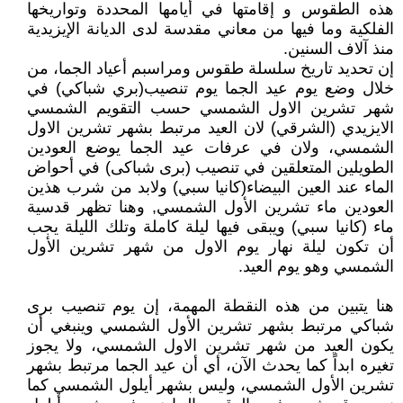
هذه الطقوس و إقامتها في أيامها المحددة وتواريخها
الفلكية وما فيها من معاني مقدسة لدى الديانة الإيزيدية
منذ آلاف السنين.
إن تحديد تاريخ سلسلة طقوس ومراسبم أعياد الجما، من
خلال وضع يوم عيد الجما يوم تنصيب(بري شباكي) في
شهر تشرين الاول الشمسي حسب التقويم الشمسي
الايزيدي (الشرقي) لان العيد مرتبط بشهر تشرين الاول
الشمسي، ولان في عرفات عيد الجما يوضع العودين
الطويلين المتعلقين في تنصيب (برى شباكى) في أحواض
الماء عند العين البيضاء(كانيا سبي) ولابد من شرب هذين
العودين ماء تشرين الأول الشمسي, وهنا تظهر قدسية
ماء (كانيا سبي) ويبقى فيها ليلة كاملة وتلك الليلة يجب
أن تكون ليلة نهار يوم الاول من شهر تشرين الأول
الشمسي وهو يوم العيد.
هنا يتبين من هذه النقطة المهمة، إن يوم تنصيب برى
شباكي مرتبط بشهر تشرين الأول الشمسي وينبغي أن
يكون العيد من شهر تشرين الاول الشمسي، ولا يجوز
تغيره ابداً كما يحدث الآن، أي أن عيد الجما مرتبط بشهر
تشرين الأول الشمسي، وليس بشهر أيلول الشمسي كما