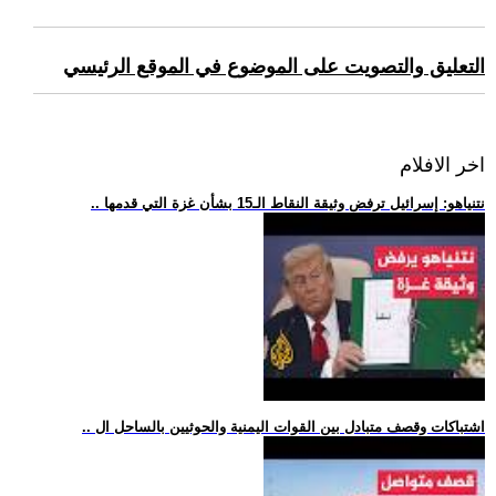
التعليق والتصويت على الموضوع في الموقع الرئيسي
اخر الافلام
.. نتنياهو: إسرائيل ترفض وثيقة النقاط الـ15 بشأن غزة التي قدمها
.. اشتباكات وقصف متبادل بين القوات اليمنية والحوثيين بالساحل ال