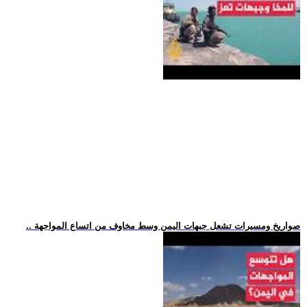
.. صواريخ ومسيرات تشعل جبهات اليمن وسط مخاوف من اتساع المواجهة