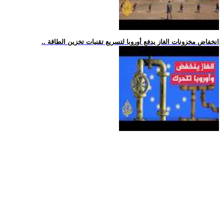
.. انخفاض مخزونات الغاز يدفع أوروبا لتسريع تقنيات تخزين الطاقة