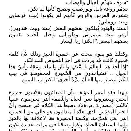
“سوف تتهدّم الجبال والهضاب.
تتدمّر روعة بابل وبورصيب وتصبح كأنها لم تكن.
يتشرذم الفرس والروم كأنهم لم يكونوا (بيت فرسايي
وبيت رومايي).
السند والهنود يُهلكون بعضهم البعض (سند وبيت هندويي).
أرض بيت سيمرايي وطورايي وجبل الحديد يقتلون
بعضهم البعض.” الكنزا ربا اليسار
وكذلك هو يقوم ببحث عن خميرة الخبز وذلك لأن كلمة
خميرة كانت قد وردت في أحد النصوص المندائيّة.
“إذا أُخِذَ هذا العالمُ بالسَّيفِ والنّارِ والماء, ومَعَهُ رأسُ هذا
الجيل .. فَسَيأخذون من الخَميرةِ المحفوظَةِ في بيتِ
الكَنز لِيصيرَ منها العالَمُ مرَّةً أخرى” الكنزا ربا اليمين
ولهذا فقد أعتبر المؤلف بأن المندائيون يقدّسون خميرة
الخبز, ويعتبرونها سر الحياة والنُطفة التي يحرصون عليها
كالكنز (مصدر1 ,ص39), وطبعاً هذا الكلام غير صحيح وأنّ
الخبز المقدّس الذي يعدّه المندائيون هو خالي من الخميرة
التي هي مُحرّمة. وكلمة الخميرة هنا لاعلاقة لها بالخبز
وإنما باستعادة الحياة. وكما وضحّنا في مرات عديدة بكون