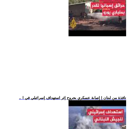
.. نافذة من لبنان | إصابة عسكري بجروح إثر استهداف إسرائيلي في ا