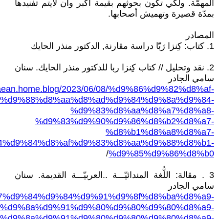
المهمّة. ولكي تكون بحوثهم بقيمة أكبر وأن لايتم تفنيدها
بمدّة قصيرة وتهميش أصحابها.
المصادر
1. كتاب: كِنزا رَبّا دراسة مقارنة, الدكتور منذر الحايك
2. نقد وتحليل // كتاب كِنزا ربا للدكتور منذر الحايك. سنان
سامي الجادر
daean.home.blog/2023/06/08/%d9%86%d9%82%d8%af-
%d9%88%d8%aa%d8%ad%d9%84%d9%8a%d9%84-
%d9%83%d8%aa%d8%a7%d8%a8-
%d9%83%d9%90%d9%86%d8%b2%d8%a7-
%d8%b1%d8%a8%d8%a7-
4%d9%84%d8%af%d9%83%d8%aa%d9%88%d8%b1-
/
%d9%85%d9%86%d8%b0
3 . مقالة: اللُّغة المندائيّـــة ..العربيّـــة القديمة. سنان
سامي الجادر
%d8%a7%d9%84%d9%84%d9%91%d9%8f%d8%ba%d8%a9-
%d9%8a%d9%91%d9%80%d9%80%d9%80%d8%a9-
%d9%8a%d9%91%d9%80%d9%80%d9%80%d8%a9-