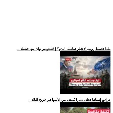
.. ماذا تخطط روسيا لاختبار تماسك الناتو؟ | #ستوديو_وان_مع_فضيلة
.. حرائق إسبانيا تخلف دمارا يُصنف بين الأسوأ في تاريخ البلاد