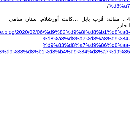
/
%d8%a7
4 . مقالة: قُرب بابل …كانت أورشلام. سنان سامي
الجادر
ome.blog/2020/02/06/%d9%82%d9%8f%d8%b1%d8%a8-
%d8%a8%d8%a7%d8%a8%d9%84-
%d9%83%d8%a7%d9%86%d8%aa-
3%d9%88%d8%b1%d8%b4%d9%84%d8%a7%d9%85