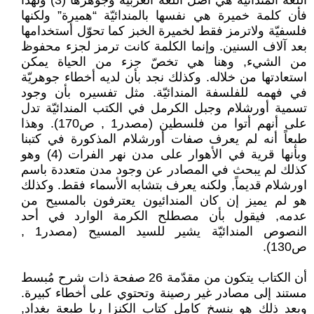
اللّغة المندائيّة هي أصل اللّغة العربيّة وجوهرها (3) ولهذا
فأن كلمة خميرة هي نفسها بالمندائيّة “هميرة” ولكنها
فلسفيّة ولاترمز فقط لخميرة الخبز كما تحوّل أستخدامها
بعد آلاف السنين. وإنما الكلمة كانت ترمز لجزء محفوظ
من الشيء, وهنا هي تخصّ جزء من الحياة يمكن
استعادتها من خلاله. وكذلك نجد بأن لديه أخطاء جوهريّة
في فهمه للفلسفة المندائيّة. مثل تفسيره بأن وجود
تسمية أورشلام وجبل الكرمل في الكتب المندائيّة تدل
على أنهم أتوا من فلسطين (مصدر1 , ص170). وهذا
طبعاً أنه لم يعرف صفات أورشلام المذكورة في كتبنا
وبأنها قرية في الأهوار على مدن نهر الفرات (4) وهو
كذلك لم يبحث في المصادر عن وجود مدن متعددة باسم
اورشلام قديماً, ولكنه يعرف بتشابه الأسماء فقط. وكذلك
هو لم يميز إن كان المندائيون يعترفون بالمسيح من
عدمه, فيقول بأن مصطلح الكرمة الوارد في أحد
النصوص المندائيّة يشير للسيد المسيح (مصدر1 ,
ص130).
أن الكتاب يتكون من مقدّمة 26 صفحة ذات شرح مُبسط
مستند إلى مصادر غير رصينة وتحتوي على أخطاء كبيرة.
وبعد ذلك هو ينسخ كامل كتاب الكنزا ربا طبعة بغداد,