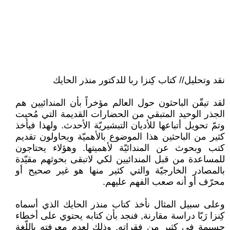
نقد وتحليل// كتاب كِنزا ربا للدكتور منذر الحايك
لقد تيقّن الباحثون حول العالم مؤخراً بأن المندائيين هم
الجذر الوحيد المتبقي من الحضارات القديمة التي مُحيت
وتمّ تحويل أتباعها للأديان التبشيريّة الأحدث. ولهذا فيأخذ
كثير من الباحثين هذا الموضوع بالأهميّة ويحاولون تقديم
كتب وبحوث عن المندائيّة لأهميتها. وهؤلاء يحتاجون
للمساعدة من قبل المندائيين لكي لاتبقى بحوثهم مقيّدة
بالمصادر الخارجيّة والتي كثير منها هو غير صحيح أو
محرّف أو أنه صعب الفهم عليهم.
وعلى سبيل المثال نأخذ كتاب منذر الحايك الذي أسماه
كِنزا رَبّا دراسة مقارنة, فنجد بأن كتابه يحتوي على أخطاء
جسيمة في كثير من فقراته, وذلك لعدم معرفته باللّغة