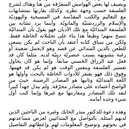
ويضيف لها بعض الهوامش المتفرّقة من هنا وهناك لشرح
الفلسفة حسب وجهة نظره. وكذلك يقارنها بمتشابهات
مع التعاليم والكتب المقدّسة في المسيحية واليهوديّة
والإسلام والزردشتيّة والمانويّة. وأينما يرد تشابه بين
الفلسفة المندائيّة مع تلك الأديان فهو يقول بأن المندائيّة
تنسخ منهم! وطبعاً هذا بناء على تحليلاته الخاصّة فقط.
ولكن من سياق كتابه أعتقد بأن الباحث لم يكن يسعى
للطعن بالدين المندائي عن قصد وهو لايحمل ضغينة أو
رغبة بتشويهه بسبب عنصريّة دينيّة لديه, مثلما كان قد
فعل عبد الرزاق الحَسني سابقاً. وإنما هو كان يحاول
تفسير الفلسفة وبنفس الوقت هو لم يكن قد فهمها.
وفوق ذلك فهو يفتقر للأدوات الخاصّة بالبحث وأولها هو
اللّغة المندائيّة وثانيها هو المصادر الرصينة. حيث من
الواضح أعتماده على مصادر محرّفة, ولم يبذل جهداً كبيراً
لنقد تلك المصادر ومقارنتها مع غيرها وإنما كتب أول
شيء وجده أمامه.
وهذه دعوة للدكتور منذر الحايك وغيره من الباحثين الذين
لديهم أسئلة, بالتواصل مع المندائيين لغرض مساعدتهم
في بحوثهم وتوضيح المعلومات لهم وإعطائهم التفاصيل