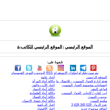
الموقع الرئيسي
الموقع الرئيسي للكاتب-ة
|
تابعونا على:
بنترست
تيلكرام
لينكدإن
الانستغرام
RSS
اليوتيوب
التويتر
الفيسبوك
الموقع الرئيسي
أخبار عامة
هيئة ادارة الحوار المتمدن - للإتصال بنا
وكالة أنباء المرأة
إحصائيات مؤسسة الحوار المتمدن
اخبار الأدب والفن
قواعد النشر
وكالة أنباء اليسار
ابرز كتاب / كاتبات الحوار المتمدن
وكالة أنباء العلمانية
يوتيوب التمدن
وكالة أنباء العمال
مكتبة التمدن
وكالة أنباء حقوق الإنسان
عدد الزوار: 3,428,345,528
اخبار الرياضة
اضافة موضوع جديد
اخبار الاقتصاد