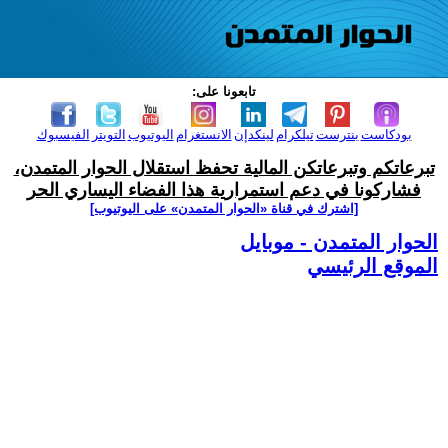
تابعونا على:
بودكاست
بنترست
تيلكرام
لينكدإن
الانستغرام
اليوتيوب
التويتر
الفيسبوك
تبرعاتكم وتبرعاتكن المالية تحفظ استقلال الحوار المتمدن،
فشاركونا في دعم استمرارية هذا الفضاء اليساري الحر
[اشترك في قناة ‫«الحوار المتمدن» على اليوتيوب]
الحوار المتمدن - موبايل
الموقع الرئيسي