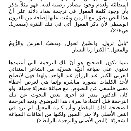
المندائيّة ولعدم وجود مصادر رصينة لديه. فهو مثلاً يذكر
بأن وجود كلمة المغول في ترجمة بغداد دلالة على أنّ
هذا النص تطوّر مع الزمن وتمّت عليها إضافة من القرون
الوسطى لأن ذكر المغول أتى في تلك الفترة (مصدر1,
ص278).
“بابلُ تزول, والصِّينُ تَحول, ويذهبُ الفرسُ والرُّومُ
والمغول.” الكنزا ربا اليسار
بينما يكون الصحيح هو أنّ تلك الترجمة التي أعتمدها
تحتوي على صياغة أدبيّة شعريّة من الشاعر المندائي
العربي الكبير عبد الرزاق عبد الواحد, ولهذا فهي لاتصلح
لأخذ الكلمات بصورة مباشرة وإنما هي لغرض أعطاء
معنى فلسفي عن النصوص مع صياغة شعريّة جميلة. ولو
كان الدكتور منذر قد أجرى بعض البحوث عن تلك
الترجمة قبل أعتمادها لعرف هذا الموضوع. ونجد الترجمة
الصحيحة لذلك المقطع وبأن كلمة المغول لم ترد في
النص الأصلي ولا حتى الصين ولكنها من إضافات الصياغة
الشعريّة. (النص الأصلي والترجمة بالرابط2)