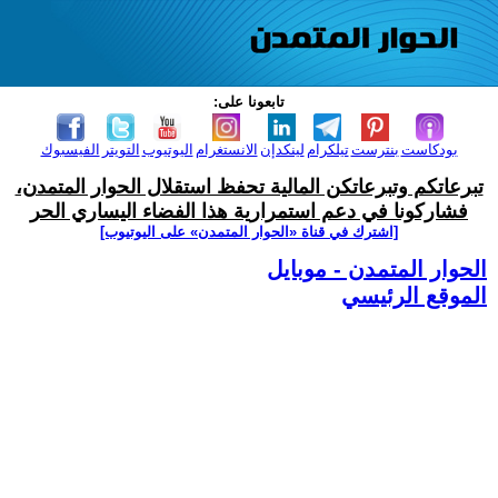
تابعونا على:
بودكاست
بنترست
تيلكرام
لينكدإن
الانستغرام
اليوتيوب
التويتر
الفيسبوك
تبرعاتكم وتبرعاتكن المالية تحفظ استقلال الحوار المتمدن،
فشاركونا في دعم استمرارية هذا الفضاء اليساري الحر
[اشترك في قناة ‫«الحوار المتمدن» على اليوتيوب]
الحوار المتمدن - موبايل
الموقع الرئيسي