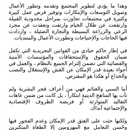
وهذا ما يؤدي لتطوير المجتمع وتقدمه وتطور الأعمال
وتمويل التوسعات والإبتكارات وتوفير فرص عمل كبيرة
وكثيرة في مجتمعات تجاوزت بمراحل محدودية القبيلة
وارتفعت عن ظلال الخيام وارتقت وتعقدت عن مجرد
الرعي والزراعة البسيطة والتجارة الضئيلة ، وازدادت
فيها الحاجات والإحتياجات وتطورت الأعمال والمنتديات.
في إطار حاكم حيادي من القوانين التجريدية التي تكفل
ضمان الحقوق والإستحقاقات والمؤسسات الأمنية
والقضائية التي تضمن إلتزام الجميع بالنظام ، والعمل في
أجواء بعيدة قدر الإمكان عن الغش والإستغلال والنصب
والخداع أو هكذا هو المفترض.
أما السبي والغنائم فهي من أعراف فجر البشرية ولم
تأت بها المناهج الدينية ابتكارآ ، بل كانت من ضمن عاهات
التقاليد المتوارثة أو فريضة الظروف الإقتصادية
والإجتماعية آنذاك.
ولكنها حثت على العِتق قدر الإمكان وعدم الفجور فيها
وحُسن التعامل مع المهزومين إلا الطغاة المتكبرين