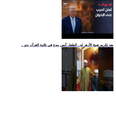
.. بعد تكريم شيخ الأزهر له.. الطفل أنس يبدع في تلاوة القرآن بدو