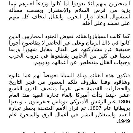
المتجبرين منهم لئلا يعودوا لما كانوا وردعآ لغيرهم مما
يزيد من فرص السلام والإستقرار ويصعب مسألة
استسهال اتخاذ قرار الحرب والقتال ليخاف كل منهم
على نفسه وعلى أهله.
كما كانت السبايازوالغنائم تعوض الجنود المحاربين الذين
كانوا في ذاك الزمان وعلى غير الحاضر لا يتقاضون أجورآ
حقيقية عن مشاركتهم في القتال مقابل شهورآ وربما
سنينآ في كثير من الأحايين يقطعوها في دروب الحرب
وجبهات القتال منقطعين عن أعمالهم وذويهم.
فتكون هذه الغنائم وتلك السبايا تعويضآ لهم عما عانوه
وشاقوه وفقآ لظروف تلكم العصور من فجر التاريخ
والحضارات القديمة حتى تقريبآ منتصف القرن التاسع
عشر حينما بدأت أميركا بإلغاء تجارة العبيد منذ العام
1806 عبر الرئيس الأميركي توماس جيفرسون ، وتبعتها
بريطانيا عام 1807، ثم قرار الأمم المتحدة بحظر تجارة
العبيد واستغلال البشر في أعمال الرق والسخرة عام
1949.