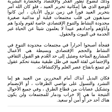
وذلك لنضوج تطور الفكر والإقتصاد والحضارة البشرية
للوضع الذي هيأ إمكانية تحرير العبيد ، فلو كان الله أمر
بتحرير العبيد فورآ في زمن نزول الأديان ، أين كانوا
سيذهبون في قلب مجتمعات قبلية أو مدائنية صغيرة
محدودة النشاط والتنوع الإقتصادي خاصة لقوم ولدوا هم
وآباؤهم وأجدادهم عبيدآ لا يعلمون شيئآ عن الحياة غير
الخدمة في البيوت والحقول.
ففجأة أصبحوا أحرارآ في مجتمعات محدودة التنوع في
النشاط والحجم الإقتصادي وبسيطة هي الأعمال
المشاريع المتاحة وضئيل إلى حد العُدم هو القبول الثقافي
والإجتماعي لفئة العبيد في ظل طبقية مقيتة تحكم عقول
لم تتمتع بانفتاح عصر العلم والإكتشافات.
فكان البديل آنذاك أمام المحررين من العبيد هو إما
التشرد والتسول على نواصي الطرقات ، أو الإنضمام
وتشكيل عصابات من قطاع الطرق ، وفي جميع الأحوال
النتيجة ما هي إلا خراب ودمار للمجتمعات ولن يكون
هناك أحد حر أو آمن أو سعيد.