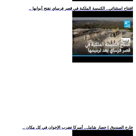
.. افتتاح استثنائي.. الكنيسة الملكية في قصر فرساي تفتح أبوابها
.. خارج الصندوق | حصار شامل.. أميركا تضرب الإخوان في كل مكان