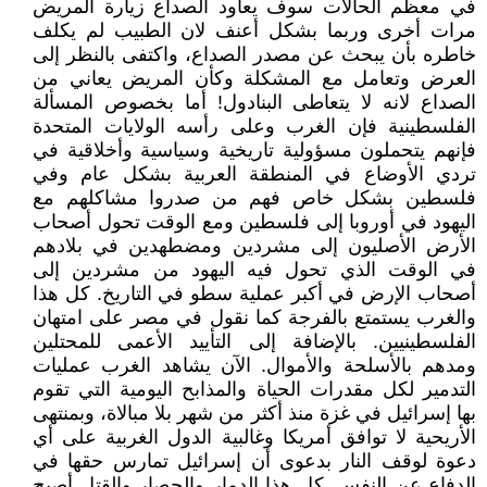
في معظم الحالات سوف يعاود الصداع زيارة المريض
مرات أخرى وربما بشكل أعنف لان الطبيب لم يكلف
خاطره بأن يبحث عن مصدر الصداع، واكتفى بالنظر إلى
العرض وتعامل مع المشكلة وكأن المريض يعاني من
الصداع لانه لا يتعاطى البنادول! أما بخصوص المسألة
الفلسطينية فإن الغرب وعلى رأسه الولايات المتحدة
فإنهم يتحملون مسؤولية تاريخية وسياسية وأخلاقية في
تردي الأوضاع في المنطقة العربية بشكل عام وفي
فلسطين بشكل خاص فهم من صدروا مشاكلهم مع
اليهود في أوروبا إلى فلسطين ومع الوقت تحول أصحاب
الأرض الأصليون إلى مشردين ومضطهدين في بلادهم
في الوقت الذي تحول فيه اليهود من مشردين إلى
أصحاب الإرض في أكبر عملية سطو في التاريخ. كل هذا
والغرب يستمتع بالفرجة كما نقول في مصر على امتهان
الفلسطينيين. بالإضافة إلى التأييد الأعمى للمحتلين
ومدهم بالأسلحة والأموال. الآن يشاهد الغرب عمليات
التدمير لكل مقدرات الحياة والمذابح اليومية التي تقوم
بها إسرائيل في غزة منذ أكثر من شهر بلا مبالاة، وبمنتهى
الأريحية لا توافق أمريكا وغالبية الدول الغربية على أي
دعوة لوقف النار بدعوى أن إسرائيل تمارس حقها في
الدفاع عن النفس. كل هذا الدمار والحصار والقتل أصبح