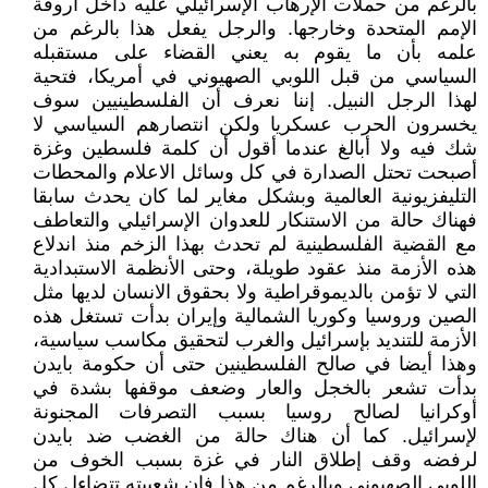
بالرغم من حملات الإرهاب الإسرائيلي عليه داخل أروقة
الإمم المتحدة وخارجها. والرجل يفعل هذا بالرغم من
علمه بأن ما يقوم به يعني القضاء على مستقبله
السياسي من قبل اللوبي الصهيوني في أمريكا، فتحية
لهذا الرجل النبيل. إننا نعرف أن الفلسطينيين سوف
يخسرون الحرب عسكريا ولكن انتصارهم السياسي لا
شك فيه ولا أبالغ عندما أقول أن كلمة فلسطين وغزة
أصبحت تحتل الصدارة في كل وسائل الاعلام والمحطات
التليفزيونية العالمية وبشكل مغاير لما كان يحدث سابقا
فهناك حالة من الاستنكار للعدوان الإسرائيلي والتعاطف
مع القضية الفلسطينية لم تحدث بهذا الزخم منذ اندلاع
هذه الأزمة منذ عقود طويلة، وحتى الأنظمة الاستبدادية
التي لا تؤمن بالديموقراطية ولا بحقوق الانسان لديها مثل
الصين وروسيا وكوريا الشمالية وإيران بدأت تستغل هذه
الأزمة للتنديد بإسرائيل والغرب لتحقيق مكاسب سياسية،
وهذا أيضا في صالح الفلسطينين حتى أن حكومة بايدن
بدأت تشعر بالخجل والعار وضعف موقفها بشدة في
أوكرانيا لصالح روسيا بسبب التصرفات المجنونة
لإسرائيل. كما أن هناك حالة من الغضب ضد بايدن
لرفضه وقف إطلاق النار في غزة بسبب الخوف من
اللوبي الصهيوني وبالرغم من هذا فإن شعبيته تتضاءل كل