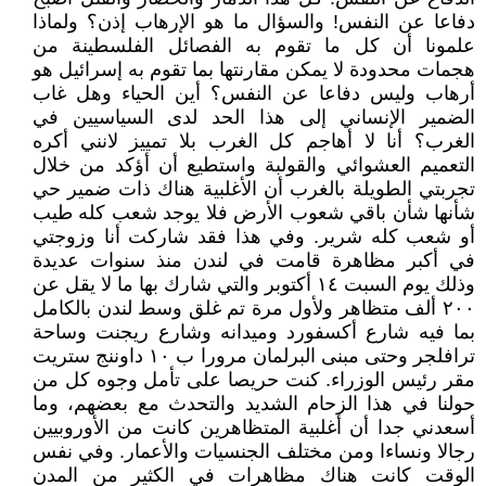
دفاعا عن النفس! والسؤال ما هو الإرهاب إذن؟ ولماذا
علمونا أن كل ما تقوم به الفصائل الفلسطينة من
هجمات محدودة لا يمكن مقارنتها بما تقوم به إسرائيل هو
أرهاب وليس دفاعا عن النفس؟ أين الحياء وهل غاب
الضمير الإنساني إلى هذا الحد لدى السياسيين في
الغرب؟ أنا لا أهاجم كل الغرب بلا تمييز لانني أكره
التعميم العشوائي والقولبة واستطيع أن أؤكد من خلال
تجربتي الطويلة بالغرب أن الأغلبية هناك ذات ضمير حي
شأنها شأن باقي شعوب الأرض فلا يوجد شعب كله طيب
أو شعب كله شرير. وفي هذا فقد شاركت أنا وزوجتي
في أكبر مظاهرة قامت في لندن منذ سنوات عديدة
وذلك يوم السبت ١٤ أكتوبر والتي شارك بها ما لا يقل عن
٢٠٠ ألف متظاهر ولأول مرة تم غلق وسط لندن بالكامل
بما فيه شارع أكسفورد وميدانه وشارع ريجنت وساحة
ترافلجر وحتى مبنى البرلمان مرورا ب ١٠ داوننج ستريت
مقر رئيس الوزراء. كنت حريصا على تأمل وجوه كل من
حولنا في هذا الزحام الشديد والتحدث مع بعضهم، وما
أسعدني جدا أن أغلبية المتظاهرين كانت من الأوروبيين
رجالا ونساءا ومن مختلف الجنسيات والأعمار. وفي نفس
الوقت كانت هناك مظاهرات في الكثير من المدن