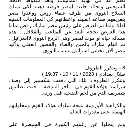
تعلم انه فى نهايه الثمانينات وبعد سقوط الاتحاد
السوفيتى وتحلله جاءت لمصر فرصه ذهبيه لكى تمتلك
السلاح النووى من طرف علماء روس ووعدوا مصر
بتعريفهم صناعه القنبله واعطائهم كل المعلومات التقنيه
لذلك ولما تم العرض على رئيس مصر مبارك رفض تماما
هذا العرض بحجه البعد عن المتاعب والقلاقل , هذه
مسأله حياه او موت لمصر وهى الردع النووى لااسرائيل ,
تم اتهام مبارك بالجبن والغباء والقصور العقلى وأكيد
مصر الان تخشى اسرائيل بسبب النووى
8 - وتتكرر الظروف
طلال بغدادي ( 2023 / 11 / 10 - 19:37 )
وتتكرر الظروف، تلك التي دفعت شكسبير إلى وصف
شراسة هؤلاء القوم في --تاجر البندقية- - حيث يطالبون
بتصريف الدم من لحم الضحية قبل وزنه.
والكراهية الأوروبية نتيجة سلوك هؤلاء القوم ومحاولتهم
الهيمنة على مقدرات العالم
ولم يتخلوا عن رغبتهم الكبيرة في السيطرة على