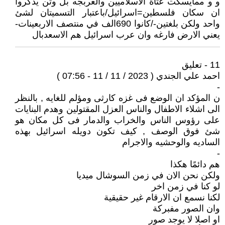
و و ممايسكت عتاة الاسلاميين والعربجه بل وتن يذكروا
ان سكان فلسطين=اسرائيل/باعتبار التسميتان لشئ
واحد ولكن بلغتين-/كانوا 690الف في منتصف الاربعينات-
يعني الارض فارغه وان عرب اسرائيل هم الاسعدبال
11 - تعليق
احمد علي الجندي ( 2023 / 11 / 11 - 07:56 )
-
ن المؤكد ان الوضع فى غزه كارثى ومؤلم للغايه , بالنظر
الى اشلاء الاطفال والناس العزل المقتولين وهدم البنايات
على رؤوس الناس والخراب والدمار فى كل مكان هو
شئ فوق الوصف , كيف تكون دويله اسرائيل بهذه
الساديه والوحشيه والاجرام
-
هم دائمًا هكذا
ولكن نحن الان في زمن السوشال ميديا
لو كنا في زمن اخر
لكنا نسمع ان الارقام غير حقيقية
وان الصور مفبركة
او اصلا لا يوجد صور