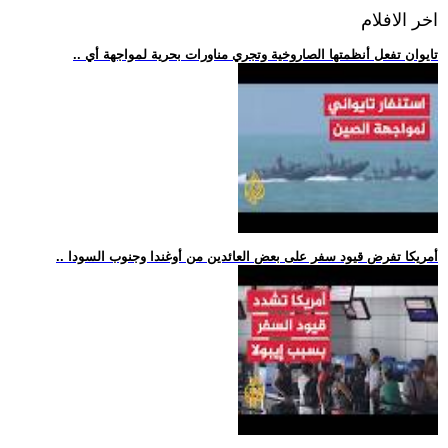
اخر الافلام
.. تايوان تفعل أنظمتها الصاروخية وتجري مناورات بحرية لمواجهة أي
.. أمريكا تفرض قيود سفر على بعض العائدين من أوغندا وجنوب السودا