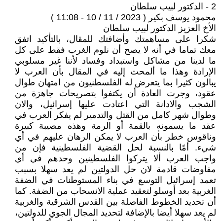
2 - الدكتور لبيب سلطان
محمود يوسف بكير ( 2023 / 11 / 10 - 11:08 )
الأخ العزيز الدكتور لبيب سلطان
شكرا ‏على مساهمتك وأضافتك للمقال، بالتأكيد اتفق
معك تماما في أنه لا يصح أن نلوم الغرب فقط على كل
ما لدينا من مشاكل واستبداد وفساد لأننا غير مسلوبي
الإرادة وهذا ما ألمحت إليه في المقال بأن العرب لا
يبالون كثيرا بما يتعرض له الفلسطنيون من امتهان طوال
عقود، وجرت العادة أن يكتفوا بتصريحات جاهزة من
الشجب والادانة التي اعتادت عليها إسرائيل، والان
وطوال شهر كامل من القتل والتدمير لم يفكر العرب في
عقد ما يسمونه بالقمة أو الرمة وهذه مصيبة كبيرة
وناقوس خطر بأن العرب لا يمكن الرهان عليهم في أي
شيء. أمًا بالنسبة لحل القضية الفلسطينية فإن من
واجب العرب ألا يتركوا الفلسطينين وحدهم في أي
مفاوضات قادمة لان حل الدولتين لم يعد سهلا بسبب
تعمد إسرائيل التوسع في بناء المستوطنات في الضفة
الغربية بعد أوسلو لتعقيد عملية الانسحاب من الضفة. كما
أن تحديد الخطوط الفاصلة بين القدس الشرقية والغربية
لم يعد سهلا أيضا بالإضافة لتحديد المجال الجوي للدولتين،