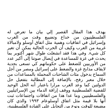
يهدف هذا المقال القصير إلي بيان ما تعرض له
الفلسطينيون من خداع وتضييع وقت من الغرب
وإسرائيل في اتفاقيات وهمية مثل اتفاق أوسلو ولامبالاة
غريبة من العرب وكيف أن الحرب الحالية يمكن أن تغير
كل شيء. وفي هذا فقد انشغلت طوال شهر أكتوبر بما
يحدث في غزة للمساعدة في إيصال صوتنا إلى أكبر عدد
من الأوربيين للضغط على حكوماتهم كي تسعى بجدية
لايقاف مذابح غزة والضغط على إسرائيل ومصر من أجل
السماح بدخول مئات الشاحنات المحملة بالمساعدات من
خلال معبر رفح، بالإضافة إلى المطالبة بتفعيل حل
الدولتين كما وعد الغرب مرارا باعتبار أنه الحل الوحيد
للقضية الفلسطينية ووقف إراقة الدماء بين الإسرائيليين
والفلسطينيين وما عدا هذا من اتفاقات واجتماعات ثبت
أنها بلا قيمة مثل اتفاق أوسلوعام ١٩٩٣ والذي كان
مضيعة للوقت ونوع من التحايل على القيادة الفلسطينية،