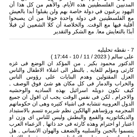
المدنيين الفلسطينين هذه الأيام. والأهم من كل هذا أن
اليهود يرغبون في دولة خاصة بهم ولن يقبلوا أبدا بالعيش
مع الفلسطينين في دولة واحدة خوفا من ان يصبحوا
أقلية فيها مع الوقت. والخلاصة أن كلا الشعبين لن قبلا
أبدًا بالتعايش معا. مع الشكر والتقدير
7 - نقطه تحليليه
على سالم ( 2023 / 11 / 10 - 17:44 )
الدكتور محمود بكير , من المؤكد ان الوضع فى غزه
كارثى ومؤلم للغايه , بالنظر الى اشلاء الاطفال والناس
العزل المقتولين وهدم البنايات على رؤوس الناس
والخراب والدمار فى كل مكان هو شئ فوق الوصف ,
كيف تكون دويله اسرائيل بهذه الساديه والوحشيه
والاجرام , لكن فى نفس الوقت يجب ان اقول ان جميع
الدول العروبيه تتشابه فى اشياء كثيره وهى ان حكوماتهم
المجرمه ورؤساهم الهالكين نظم شريره تتسم بالاستبداد
والديكتاتوريه والقمع والبطش وليس للناس اى وزن او
اعتبار او احترام وهذه كارثه فى حد ذاتها , الزعماء العرب
يتسموا بالجبن والسلبيه والضعف والهوان الانسانى , هل