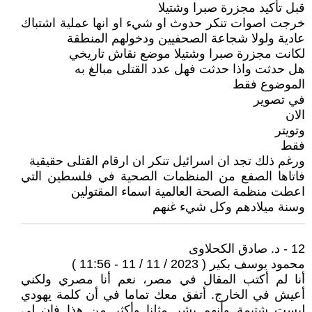
قبل تأكيد مجزرة صبرا وشتيلا
خرجت اصوات تنكر حدوث او شيء او انها عملية اشتباك
عادية ولولا شجاعة الصحفيين ودخولهم المنطقة
لكانت مجزرة صبرا وشتيلا موضع نقاش تاريخي
هل حدثت واذا حدثت فهل عدد القتلى مبالغ به
الموضوع فقط
في تصوير
الان
وتويتر
فقط
ورغم ذلك تجد ان اسرائيل تنكر ان ارقام القتلى حقيقية
فاتاها الصفع من المنظمات الصحية في فلسطين التي
اعطت منظمة الصحة العالمية اسماء المقتولين
وسنة ميلادهم وكل شيء غنهم
12 - د. صادق الكحلاوى
محمود يوسف بكير ( 2023 / 11 / 11 - 11:56 )
أنا لم أكتب المقال في مصر، نعم أنا مصري ولكني
أعيش في الخارج. أتفق معك تماما في أن كلمة يهودي
ليست شتيمة وأنهم بشر مثلنا وأكثر من هذا فإن لي