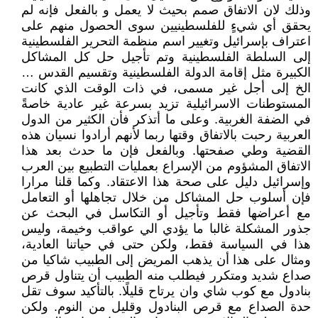
وذلك لان الاتفاق صمم بحيث لا يعمل و بالفعل فإنه لم
يحقق أي شيءٍ للفلسطينيين سوى الحصول منهم على
اعتراف بإسرائيل وتغيير اسم منظمة التحرير الفلسطينية
إلى السلطة الفلسطينية وتم تأجيل حل كل المشاكل
الكبيرة مثل إقامة الدولة الفلسطينية وتقسيم القدس …
الخ إلى أجل غير مسمى، في ذات الوقت الذي كانت
المستوطنات الاسرائيلية تزيد بسرعة غير عادية خاصةً
في الضفة الغربية. وعلى ما أتذكر فأن الكثير من الدول
العربية رحبت بالاتفاق وقتها ربما لأنهم أرادوا نسيان هذه
القضية وطي صفحتها. وبالفعل فإن ما حدث بعد هذا
الاتفاق المشؤوم من الإسراع بعمليات التطبيع بين العرب
وإسرائيل دليل على صحة هذا الاعتقاد. وكما قلنا مرارا
فإن أسلوب حل المشاكل من خلال تجاهلها أو التعامل
مع أعراضها فقط وتأجيل أو التكاسل في البحث عن
جذور المشكلة غالبا ما يؤدي الي عواقب وخيمة، وليس
هذا في السياسة فقط، ولكن حتى في حياتنا العادية،
ومثال على هذا أن يذهب المريض إلى الطبيب شاكيا من
صداع شديد ومتكرر فيطلب منه الطبيب أن يتناول قرص
بنادول مع كوب شاي وان يرتاح قليلًا. بالتأكيد سوف تقل
حدة الصداع مع قرص البنادول وقليل من النوم. ولكن