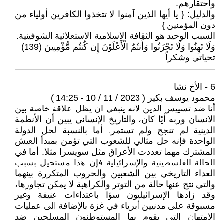
واحتقارهم.
والدليل: { يا أيها الذين آمنوا لا تتخذوا الكافرين أولياء من
دون المؤمنين }
السبب الوحيد هو الثقافة الاسلامية الاستعلائية الشوفينية.
وَلَا تَهِنُوا وَلَا تَحْزَنُوا وَأَنتُمُ الْأَعْلَوْنَ إِن كُنتُم مُّؤْمِنِينَ (139)
تحياتي وشكراً
6 - الأخ نشا
محمود يوسف بكير ( 2023 / 11 / 10 - 14:25 )
أنا ضد تسييس الدين لانه ينبغي ان يظل علاقة خاصة بين
الانسان وربه أيًا كان، والتاريخ الإنساني يبين أن الأنظمة
الدينية لم تنجح ولم تستمر. أما بالنسبة لحل الدولة
الواحدة فإنه حل مثالي للشعوب التي تؤمن بمبدأ العيش
المشترك مهما تعددت الأعراق مثل سويسرا مثلا. أما في
الحالة الفلسطينية والإسرائيلية فإن هذا مستحيل بسبب
العداء التاريخي بين الشعبين والحروب المتكررة بينهما
والتي نتج عنها حالة من التوتر والكراهية لا يمكن تجاوزها،
وقد زادها الإسرائيليون سؤا باعتداءات عنيفة وغير
مسبوقة على مدنيين أبرياء في غزة بالإضافة الى عمليات
الامتهان التي يقوم بها المستوطنون المسلحين ضد