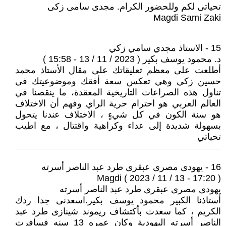
تحياتى لكم وللحضور الكرام. مجدى سامى زكى
Magdi Sami Zaki
15 - الاستاذ مجدي سامي زكي
د. محمود يوسف بكير ( 2023 / 11 / 13 - 15:58 )
أطلعت على معظم تعليقاتك على مقال الأستاذ محمد
حسين زكي وهي تعكس سعة أفقك وموضوعيتك في
تناول هذه الصراعات التاريخية المعقدة، ما ينقصنا في
العالم العربي هو احترام حرية الراي وفهم أن الاختلاف
هو سنة الكون في كل شيءٍ ، الاختلاف عندنا يتحول
بسهولة شديدة إلى عداء وكراهية واقتتال ، مع اطيب
تحياتي
16 - يهودى مصرى عبقرى طرد عبد الناصر أسرته
Magdi ( 2023 / 11 / 13 - 17:20 )
يهودى مصرى عبقرى طرد عبد الناصر أسرته
أستاذنا الكبير محمود يوسف بكير.اسعدنى جدا ردك
الكريم ، كما سعدت بأكتشاف ريموند شينازى طرد عبد
الناصر أسرته اليهودية وكان عمره 13 سنه فسافرت