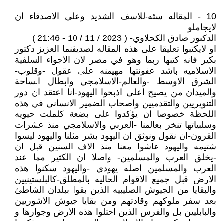
10 - المقاله سئه-للاسف الشديد وعلى الاصدقاء ان
لايجاملو
الدكتور صادق الكحلاوي- ( 2023 / 11 / 10 - 21:46 )
او لايكتبوا تعليقا على هذه المقاله لصديقنما العزيز دكتور
بكير فانه كتبها ربما وهو في مصر لان الاجواء السلفية
الاسلاميه باشد عفونتها مهيمنه على عقول -وقلوب-
الشرق الاوسط -والعالم-الاسلامجي وابطال الساحة
والميدان من يصيح اعلى اذبحوا اليهود-انا اعتقد ان دور
التنويريين والتقدميين واصحاب الضمير الانساني في هذه
اللحظة خصوصا ان يؤكدوا على بضعة كلملت حيويه
وسلبياتها تنخر بعالمنا -العربي والاسلامجي منذ عشرات
القرون-ان نقول ونوثق ان اليهود بشر مثلنا واليهود ليسوا
شتيمه واليهود عاشوا معنا منذ الاف السنين قبل ان
-يخلق العرب والمسلمين- واصلا ان الكثير مما عند
العرب والمسلمين اصله يهودي -واليهود سكنوا هذه
الارض قبل جميع الاقوام الحاليه بالمطلق-كالبلستينيين
والبقايا من الجيوش الصليبيه الذين بقوا ببلدان الشاطئ
بعد سفر ملوكهم وقادتهم ومن بقايا جيوش الاشوريين
والبابليين بل والفرس الذين احتلوا هذه الارض وجوارها و