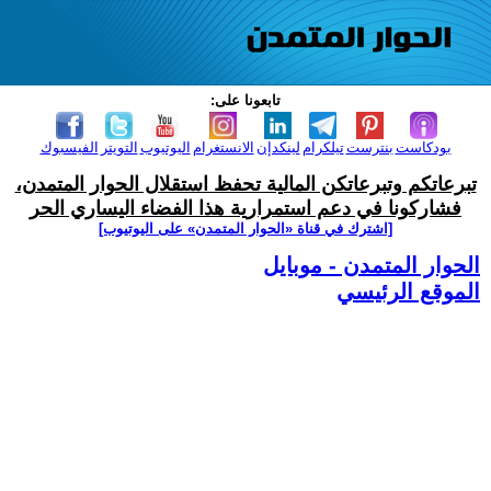
تابعونا على:
بودكاست
بنترست
تيلكرام
لينكدإن
الانستغرام
اليوتيوب
التويتر
الفيسبوك
تبرعاتكم وتبرعاتكن المالية تحفظ استقلال الحوار المتمدن،
فشاركونا في دعم استمرارية هذا الفضاء اليساري الحر
[اشترك في قناة ‫«الحوار المتمدن» على اليوتيوب]
الحوار المتمدن - موبايل
الموقع الرئيسي