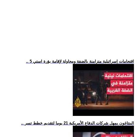
.. 5 اقتحامات إسرائيلية متزامنة بالضفة ومحاولة لإقامة بؤرة استي
.. البنتاغون يمهل شركات الدفاع الأمريكية 21 يوما لتقديم خطط تسر