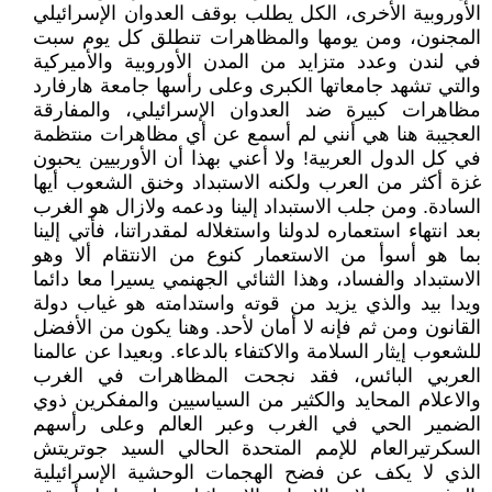
الأوروبية الأخرى، الكل يطلب بوقف العدوان الإسرائيلي
المجنون، ومن يومها والمظاهرات تنطلق كل يوم سبت
في لندن وعدد متزايد من المدن الأوروبية والأميركية
والتي تشهد جامعاتها الكبرى وعلى رأسها جامعة هارفارد
مظاهرات كبيرة ضد العدوان الإسرائيلي، والمفارقة
العجيبة هنا هي أنني لم أسمع عن أي مظاهرات منتظمة
في كل الدول العربية! ولا أعني بهذا أن الأوربيين يحبون
غزة أكثر من العرب ولكنه الاستبداد وخنق الشعوب أيها
السادة. ومن جلب الاستبداد إلينا ودعمه ولازال هو الغرب
بعد انتهاء استعماره لدولنا واستغلاله لمقدراتنا، فأتي إلينا
بما هو أسوأ من الاستعمار كنوع من الانتقام ألا وهو
الاستبداد والفساد، وهذا الثنائي الجهنمي يسيرا معا دائما
ويدا بيد والذي يزيد من قوته واستدامته هو غياب دولة
القانون ومن ثم فإنه لا أمان لأحد. وهنا يكون من الأفضل
للشعوب إيثار السلامة والاكتفاء بالدعاء. وبعيدا عن عالمنا
العربي البائس، فقد نجحت المظاهرات في الغرب
والاعلام المحايد والكثير من السياسيين والمفكرين ذوي
الضمير الحي في الغرب وعبر العالم وعلى رأسهم
السكرتيرالعام للإمم المتحدة الحالي السيد جوتريتش
الذي لا يكف عن فضح الهجمات الوحشية الإسرائيلية