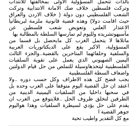
بالذات تتحمل المسؤولية الاولى بمخالفتها للانتداب
وتركت فلسطين خلاف صك الامانة الانتدابية وتركت
الشعب الفلسطيني دون دولة ( خلاف الاردن والعراق
حيث اقامت دولا) وهذه قضية قانونية ملزمة لبريطانيا
الاعتذار العلني وتعويض شعب فلسطين عن
مآسيهوتشريده ولليوم لم تمارسها السلطة بالمطالبة بها
ماتلاها لا يتحمل الغرب كل مايحصل بل قسما من
المسؤولية، الاكبر يقع على الديكتاتوريات العربية
والسلفية وحلفائهما المتاحرين بالقضية..والجزء الثالث
اليمين الصهيوني الذي يعمل على تقوية السلفيات
الفلسطينية ليتخذهاوسيلة للتملص من حل قيام الدولتين
واضعاف السطة الفلسطينية
يجب فضح كل هذه الاطراف وكل حسب دوره ..ولا
اعتقد ان حل القضية اليوم متوقفا على الغرب وحده بل
في سحبها داخليا من السلفيات اليمينية الدينية من
الطرفين لتخلق ظروف الحل ..فلايتوقع من الغرب ان
يقدم على حل يؤدي لسيطرة السلفيات وهذا هواليوم
جوهر القضية ا
مع كل التقدير واطيب تحية