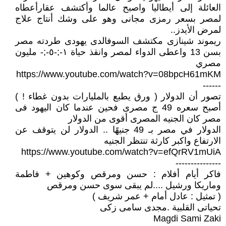
العائلة إلى أيطاليا واصبح عالما وأكتشف عقارأعطاه
لمصر بسعر رمزى مجانى وهو على وشك أنتاج علاج
لمرض الأيدز..
ريموند شينازى مكتشف السوفالدى يهودى طردته مصر
بسن 13 واعطى الدواء لمصر وانقذ حياة ١-;-٥-;- مليون
مصري
https://www.youtube.com/watch?v=08bpcH61mKM
------
تصور أن الدولار ( ورق يطبع بالمليارات بدون غطاء ! )
أصبح سعره 49 ج مصرى فحين عندما كان اليهود فى
مصر كان الجنيه المصرى أقوى من الدولار
الدولار في مصر بـ 49 جنيهًا .. الدولار لن يتوقف عن
الارتفاع واكبر كارثة تنتظر الجنيه
https://www.youtube.com/watch?v=efQrRV1mUiA
---------------
فاكر أيام أفلام : حسن ومرقص وكوهين + فاطمة
وماريكا ورشيل ....لم يبقى سوى حسن ومرقص
( تمثيل : عادل أمام + عمر شريف )
تحياتى القلبية .مجدى سامى زكى
Magdi Sami Zaki