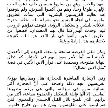
العهد والحب، وهم من ساروا مَسبيين خلف دعوة الحب
الإلهي، طوعاً وحباً، وهم من أكملوا الطريق، ولم يتوقفوا
عند تعاليم الفريسيين البشرية، التي سدَّت الطريق
أمامهم، في اتجاه المسير نحو معرفة الله الحقَّة، وتدرج
إعلاناته للبشر، واستكمال الرؤية، فتوقف نموَّهم الروحي
فيه، وحدث أنَّهم كما قال لهم المعمدان، قُطعوا عن
الطريق الحق، وأُلقوا في نار البُعد عن الله، كنتيجة
لاختيارهم هذا، إرادةً ورغبةً.
ولكن تبقى الفرصة سانحة واسعة، للعودة إلى الأحضان
الأبوية لله، إنَّما الأمر يعود إليهم في الاختيار، كما تظل
النهاية مفتوحة، ومعتمدة على قرار الابن الأكبر، في قصة
"مثل الابن الضال"!
وفي الإشارة المباشرة للحجارة هنا، ومقارنتها بهؤلاء
الفريسيين، نجد دلالة واضحة على أنَّ الحجارة أكثر
إنسانية منهم في ميزانه، والتي هي برغم مظهرها
القاسي، إلا أنَّها قابلة للتشكيل والخضوع بطاعة، أكثر من
ترابهم، الذي تلطَّخ بآثار القتل الجسدي والمعنوي، لمَن
هم ليسوا على مقاييسهم، ومَن هم من خارج خانتهم،