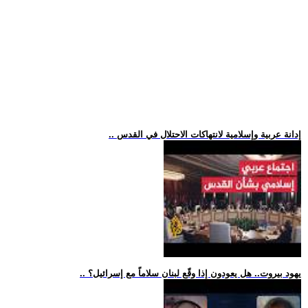
.. إدانة عربية وإسلامية لانتهاكات الاحتلال في القدس
.. يهود بيروت.. هل يعودون إذا وقّع لبنان سلاماً مع إسرائيل؟