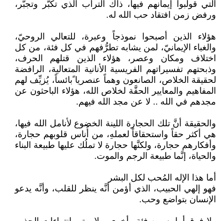
التي قولبوا إيمانهم فيها، ذاك التراب الذي تكبَّر وتجبَّر،
ورفض زمن افتقاد حب الله له.
هؤلاء الذين أصبحوا نموذجاً وعبرة، للتعالي الروحيّ،
والغباء الإيمانيّ، لمن يشابه تطرُّفهم في كل فئة، من كل
اختلاف ومكان وعصر، هؤلاء الذين قتلهم الحرف،
وذبحتهم تفسيراتهم الفريسية الأنانية المتعالية، الرافضة
لحقيقة الخلاص، الصانعون وهماً عنصريا ًبائساً، يُزيِّف لهم
المفاهيم والمعايير الحقَّة لخلاص الله، هؤلاء الباحثون عن
مجدهم في الله .. لا عن مجد الله فيهم.
والحقيقة أنَّ تلك الحجارة اللينة الخضوع لأنامل الله فيها،
هي أكثر حقاً واستحقاقاً لعملهِ، من أُناس قلوبهم حجارة،
وأفكارهم حجارة، ولكنَّها حجارة لا تملُك عليها طبيعة البناء
والحياة، إنَّما طبيعة الرجم والموت.
أما هذا الإله المُحب لكل البشر
فهو إلهي الحبيب، الذي أؤمن أنَّه ينظر للقلب، وأنَّه يدعو
الإنسان بتواضع وحب.