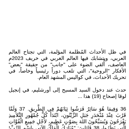
في ظل الأحداث المُظلمة المؤلمة، التي تجتاح العالم
العربي، ويتشابك فيها العالم الغربي في خريف 2023م
العاصف، أُلقي الضوء على "جانب" من حقيقة "بعض"
الأفكار "الروحية"، التي تلعب دوراً رئيسياً وخاصاً، في
تحريك الأحداث، في كواليس المشهد العام.
حدث عند دخول السيد المسيح إلى أورشليم، في إنجيل
لوقا إصحاح (19) هذا ...
36 وَفِيمَا هُوَ سَائِرٌ فَرَشُوا ثِيَابَهُمْ فِي الطَّرِيقِ. 37 وَلَمَّا
قَرُبَ عِنْدَ مُنْحَدَرِ جَبَلِ الزَّيْتُونِ، ابْتَدَأَ كُلُّ جُمْهُورِ التَّلاَمِيذِ
يَفْرَحُونَ وَيُسَبِّحُونَ اللهَ بِصَوْتٍ عَظِيمٍ، لأَجْلِ جَمِيعِ الْقُوَّاتِ
الَّتِي نَظَرُوا، 38 قَائِلِينَ: "مُبَارَكٌ الْمَلِكُ الآتِي بِاسْمِ الرَّبِّ!