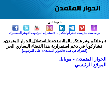
تابعونا على:
بودكاست
بنترست
تيلكرام
لينكدإن
الانستغرام
اليوتيوب
التويتر
الفيسبوك
تبرعاتكم وتبرعاتكن المالية تحفظ استقلال الحوار المتمدن،
فشاركونا في دعم استمرارية هذا الفضاء اليساري الحر
[اشترك في قناة ‫«الحوار المتمدن» على اليوتيوب]
الحوار المتمدن - موبايل
الموقع الرئيسي