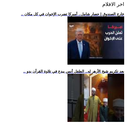
اخر الافلام
.. خارج الصندوق | حصار شامل.. أميركا تضرب الإخوان في كل مكان
.. بعد تكريم شيخ الأزهر له.. الطفل أنس يبدع في تلاوة القرآن بدو