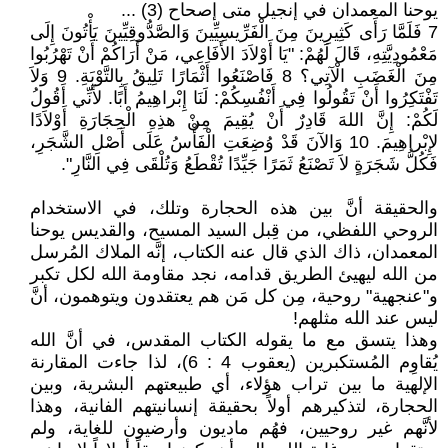
يوحنا المعمدان في إنجيل متى إصحاح (3) ...
7 فَلَمَّا رَأَى كَثِيرِينَ مِنَ الْفَرِّيسِيِّينَ وَالصَّدُّوقِيِّينَ يَأْتُونَ إِلَى
مَعْمُودِيَّتِهِ، قَالَ لَهُمْ: "يَا أَوْلاَدَ الأَفَاعِي، مَنْ أَرَاكُمْ أَنْ تَهْرُبُوا
مِنَ الْغَضَبِ الْآتِي؟ 8 فَاصْنَعُوا أَثْمَارًا تَلِيقُ بِالتَّوْبَةِ. 9 وَلاَ
تَفْتَكِرُوا أَنْ تَقُولُوا فِي أَنْفُسِكُمْ: لَنَا إِبْراهِيمُ أَبًا. لأَنِّي أَقُولُ
لَكُمْ: إِنَّ اللهَ قَادِرٌ أَنْ يُقِيمَ مِنْ هذِهِ الْحِجَارَةِ أَوْلاَدًا
لإِبْراهِيمَ. 10 وَالآنَ قَدْ وُضِعَتِ الْفَأْسُ عَلَى أَصْلِ الشَّجَرِ،
فَكُلُّ شَجَرَةٍ لاَ تَصْنَعُ ثَمَرًا جَيِّدًا تُقْطَعُ وَتُلْقَى فِي النَّارِ".
والحقيقة أنَّ بين هذه الحجارة وتلك، في الاستخدام
الروحي اللفظي، من قِبل السيد المسيح، والقديس يوحنا
المعمدان، ذاك الذي قال عنه الكتاب، إنَّه الملاك المُرسل
من الله ليهيئ الطريق قدامه، نجد مقاومة الله لكل تكبر
و"عنجهية" روحية، مِن كل مَن هم يعتقدون ويتوهمون، أنَّ
ليس عند الله مثلهم!
وهذا يتسق مع ما يقوله الكتاب المقدس، في أنَّ الله
يُقاوِم المُستكبرين (يعقوب 4 : 6)، لذا جاءت المقارنة
الإلهية ما بين تراب هؤلاء، أي طبيعتهم البشرية، وبين
الحجارة، لتذكيرهم أولاً بحقيقة إنسانيتهم الفانية، وهذا
لأنَّهم غير روحيين، فهُم ماديون وأرضيون للغاية، ولم