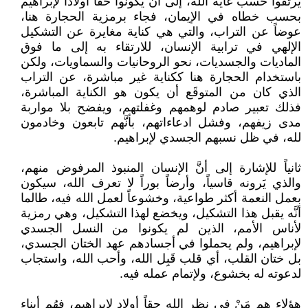
يرتقوا حسب غاية الله، إلى أن يكونوا حقاً أولاداً لإبراهيم
بحسب خطاه في الإيمان، فجاء برمزية الحجارة هنا،
عوضاً عن التراب، والتي هي كناية مغايرة عن التشكيل
الإلهي في ترابية الإنسان، للارتقاء به إلى ما فوق
الماديات والجسديات، نحو الروحانيات والسماويات، ولكن
باستخدام الحجارة هنا ككناية غير مباشرة، عن التراب
الذي كان من المتوقَع أن يكون هو الكناية المباشرة،
فذلك تعبير صادم لوهمهم وغفلتهم، ويفضح بلا مواربة
مدى زيفهم، وفشل ادعاءاتهم، بأنَّهم تابعون وخادمون
لله، في ظل نسبهم الجسدي لإبراهيم.
ثانياً للإشارة إلى أنَّ الإنسان المنبوذ المرفوض منهم،
والذي يَرونه قاسياً، وأرضاً بوراً لا تعرف الله، سيكون
بعمل النعمة أكثر طواعية، وخشوعاً لعمل الله فيه، طالما
أنَّه يقبل هذا التشكيل، ويخضع لهذا التشكيل، وهي رمزية
لأناس الأمم، الذين لم يكونوا من النسل الجسدي
لإبراهيم، ولم يحملوا في أجسادهم عهد الختان الجسدي،
بل ختان القلب، أي قلب قَبِل الله، وأحب الله، واستجاب
لدعوته له بخشوع، ولإتمام عمله فيه.
هؤلاء هم مَنْ في نظر الله حقاً أولاد لإبراهيم، فهُم أبناء