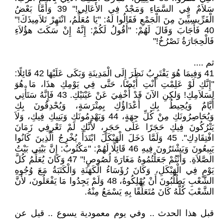
سَلاَمٌ فِي السَّمَاءِ وَمَجْدٌ فِي الأَعَالِي!" 39 وَأَمَّا بَعْضُ
الْفَرِّيسِيِّينَ مِنَ الْجَمْعِ فَقَالُوا لَهُ: "يَا مُعَلِّمُ، انْتَهِرْ تَلاَمِيذَكَ!"
40 فَأَجَابَ وَقَالَ لَهُمْ: "أَقُولُ لَكُمْ: إِنَّهُ إِنْ سَكَتَ هؤُلاَءِ
فَالْحِجَارَةُ تَصْرُخُ!"
ثم ....
41 وَفِيمَا هُوَ يَقْتَرِبُ نَظَرَ إِلَى الْمَدِينَةِ وَبَكَى عَلَيْهَا 42 قَائِلًا:
"إِنَّكِ لَوْ عَلِمْتِ أَنْتِ أَيْضًا، حَتَّى فِي يَوْمِكِ هذَا، مَا هُوَ
لِسَلاَمِكِ! وَلكِنِ الآنَ قَدْ أُخْفِيَ عَنْ عَيْنَيْكِ. 43 فَإِنَّهُ سَتَأْتِي
أَيَّامٌ وَيُحِيطُ بِكِ أَعْدَاؤُكِ بِمِتْرَسَةٍ، وَيُحْدِقُونَ بِكِ
وَيُحَاصِرُونَكِ مِنْ كُلِّ جِهَةٍ، 44 وَيَهْدِمُونَكِ وَبَنِيكِ فِيكِ، وَلاَ
يَتْرُكُونَ فِيكِ حَجَرًا عَلَى حَجَرٍ، لأَنَّكِ لَمْ تَعْرِفِي زَمَانَ
افْتِقَادِكِ". 45 وَلَمَّا دَخَلَ الْهَيْكَلَ ابْتَدَأَ يُخْرِجُ الَّذِينَ كَانُوا
يَبِيعُونَ وَيَشْتَرُونَ فِيهِ 46 قَائِلًا لَهُمْ: "مَكْتُوبٌ: إِنَّ بَيْتِي بَيْتُ
الصَّلاَةِ. وَأَنْتُمْ جَعَلْتُمُوهُ مَغَارَةَ لُصُوصٍ!" 47 وَكَانَ يُعَلِّمُ كُلَّ
يَوْمٍ فِي الْهَيْكَلِ، وَكَانَ رُؤَسَاءُ الْكَهَنَةِ وَالْكَتَبَةُ مَعَ وُجُوهِ
الشَّعْبِ يَطْلُبُونَ أَنْ يُهْلِكُوهُ، 48 وَلَمْ يَجِدُوا مَا يَفْعَلُونَ، لأَنَّ
الشَّعْبَ كُلَّهُ كَانَ مُتَعَلِّقًا بِهِ يَسْمَعُ مِنْهُ.
قبل هذا الحدث .. وفي يوم معمودية يسوع .. قيل عن