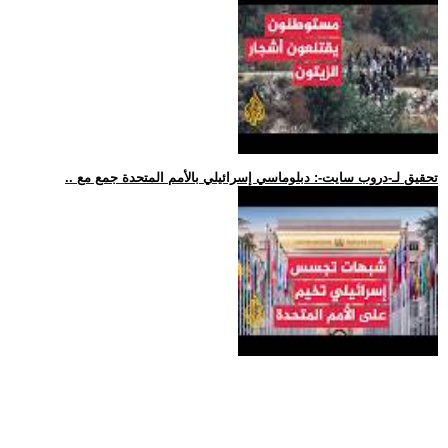
.. تحقيق لـ-دروب سايت-: دبلوماسي إسرائيلي بالأمم المتحدة جمع مع