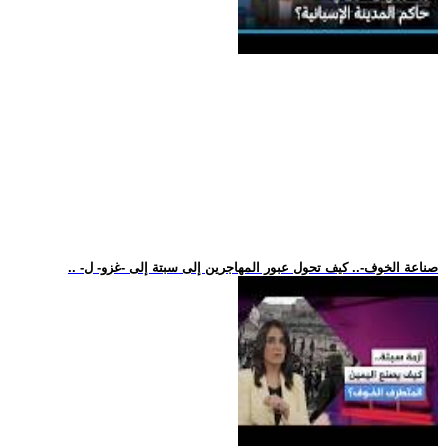
.. -صناعة الخوف-.. كيف تحول عبور المهاجرين إلى سبتة إلى -غزو- ل