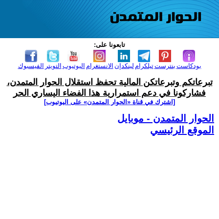
تابعونا على:
بودكاست
بنترست
تيلكرام
لينكدإن
الانستغرام
اليوتيوب
التويتر
الفيسبوك
تبرعاتكم وتبرعاتكن المالية تحفظ استقلال الحوار المتمدن،
فشاركونا في دعم استمرارية هذا الفضاء اليساري الحر
[اشترك في قناة ‫«الحوار المتمدن» على اليوتيوب]
الحوار المتمدن - موبايل
الموقع الرئيسي