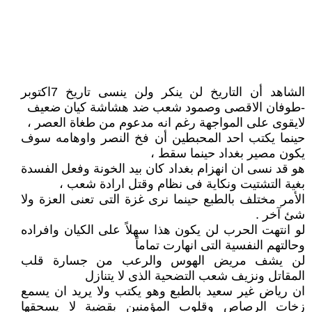
الشاهد أن التاريخ لن ينكر ولن ينسى تاريخ 7اكتوبر
-طوفان الاقصى وصمود شعب ضد هشاشة كيان ضعيف
لايقوى على المواجهة رغم انه مدعوم من طغاة العصر ،
حينما يكتب احد المحبطين أن فخ النصر واوهامه سوف
يكون مصير بغداد حينما سقط ،
هو قد نسى ان انهزام بغداد كان بيد الخونة وفعل الفسدة
بغية التشتيت ونكاية فى نظام وقتل ارادة شعب ،
الأمر مختلف بالطبع حينما نرى غزة التى تعنى العزة ولا
شئ آخر .
لو انتهت الحرب لن يكون هذا سهلاً على الكيان وافراده
وحالتهم النفسية التى انهارت تماماً
لن يشف مريض الهوس والرعب من جسارة قلب
المقاتل ونزيف شعب التضحية الذى لا يتنازل
ان رياض غير سعيد بالطبع وهو يكتب ولا يريد ان يسمع
زخات الرصاص وقلوب المؤمنين بقضية لا يسحقها