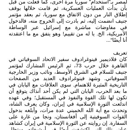
لمصر بـ”استخدام” سوريا مرة أخرى، كما فعلت ‏من قبل
بأن بدأت العمليات العسكرية، ثم قامت خلالها بوقف
إطلاق النار من دون الاتفاق مع سوريا، ثم ‏بعقد مؤتمر
جنيف انضمت إليه، ثم بادرت إلى الخروج منه، فالدخول
في مفاوضات مباشرة مع إسرائيل عبر ‏الوساطة
الأمريكية، الخ. يا له من تقييم! وهو يتفق مع ما اعتقدته
أنا أيضًا‎ ..."‎
تعريف
كان فلاديمير فينوغرادوف سفير الاتحاد السوفياتي في
القاهرة خلال حرب 73، ثم الرئيس المشارك ‏لمؤتمر
جنيف للسلام في الشرق الأوسط، ونائب وزير الخارجية
السوفياتي. وشهد فينوغرادوف العديد من ‏الصفحات
التاريخية المثيرة للاهتمام. سوى العلاقات مع اليابان في
ما بعد الحرب، اليابان التي لم يكن أحد ‏آنذاك يتوقع أن
تكون لها تلك القوة والنفوذ في المستقبل؛ وفي عهده
اندلعت الثورة الإسلامية في إيران، وكان ‏يعرف الشاه،
وتحدث مع آية الله الخميني عدة مرات، وأبلغه بدخول
القوات السوفيتية إلى أفغانستان، ونجا ‏من غارة على
السفارة. إن روايته عن الثورة الإسلامية في إيران كشاهد
عيان، تلك التي اكتشفت أيضًا في ‏أرشيفاته، ستظل