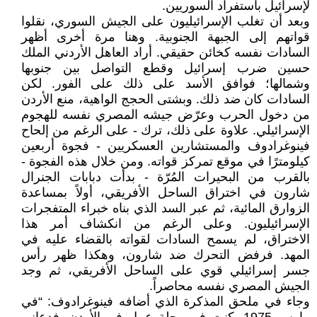
لإسرائيل باستفراد السوريين‏‎.‎
وبعد أن تغلب الإسرائيليون على الجيش السوري، نقلوا
قواتهم إلى الجبهة الجنوبية. وهنا مرة أخرى ‏أظهر
السادات نفسه كخائن حقيقي. أراد العاهل الأردني الملك
حسين ضرب إسرائيل وقطع التواصل بين ‏جنوبها
وشمالها؛ فوافق الأسد على ذلك على الفور. لكن
السادات كان ضد ذلك. وبشتى الحجج الواهية، منع ‏الأردن
من دخول الحرب وعرّض جيشه المصري نفسه للهجوم
الإسرائيلي. علاوة على ذلك، ترك - على ‏الرغم من إلحاح
فينوغرادوف والمستشارين العسكريين - فجوة أربعين
كيلومترًا في موقع تمركز قواته. ومن ‏خلال هذه الفجوة -
بالقرب من البحيرات المُرّة - بدأت دبابات الجنرال
شارون في اختراق الساحل الأفريقي، ‏أولاً بمساعدة
الزوارق المائية، ثم عبر السد الذي بناه خبراء المتفجرات
الإسرائيليون. وعلى الرغم من انكشاف ‏أمر هذا
الاختراق، لم يسمح السادات لقواته بالقضاء عليه في
المهد. فرفض التحرك ضد شارون، وهكذا ‏ظهر رأس
جسر إسرائيلي قوي على الساحل الأفريقي، ثم وجد
الجيش المصري نفسه محاصراً‎.‎
وجاء في ملحق المذكرة الذي أضافه فينوغرادوف: “في