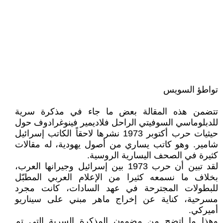
تواطؤ السويس‏
تتضمن هذه المقالة بعض ما جاء في مذكرة سرية
للدبلوماسي السوفيتي الراحل فلاديمير فينوغرادوف ‏حول
حيثيات حرب أكتوبر 1973 نشرها لاحقاً الكاتب إسرائيل
شامير. وهو كاتب يساري من أصول يهودية، ‏له مقالات
كثيرة في الصحف اليسارية الروسية. ‏
لقد تبين أن حرب 1973 بين إسرائيل وجيرانها العرب،
بخلاف ما نسمعه كثيرا من الإعلام العربي ‏المطبّل
للبطولات المجترحة في عهد السادات، كانت مجرد
مسرحية، كناية عن إخراج ماهر مبني على ‏سيناريو
أميركي‏‎.‎
وهذا ما اتضح من مضمون المذكرة السرية التي تم