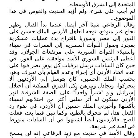
المتحدة إلى الشرق الأوسط».‏
لم أجب على شيء، ولم أؤيد الحديث والغوص في هذا
الموضوع...‏
وقال الرفاعي شيئا آخر أيضا. عندما بدأ القتال وظهر
نجاح غير متوقع، توجه العاهل الأردني ‏الملك حسين على
الفور إلى مصر وسوريا باقتراح بدء عمليات عسكرية
بمجرد وصول القوات المصرية إلى ‏الممرات في سيناء
واستيلاء القوات السورية على مرتفعات الجولان. وقد
أعطى الرئيس السوري الأسد موافقته ‏على الفور، في
حين كان السادات يرسل برقيات كل يوم، يصر فيها على
عدم اتخاذ الأردن أي إجراء وعدم ‏القيام بأي تحرك. وهو،
بحسب الملك الحسين، كان يتوسل إلى الأردنيين ألا
يتحركوا، ويجادل ويبرهن بكل ‏الطرق الممكنة أن احتلال
إسرائيل ولو ”شبراً واحداً” على الضفة الشرقية لنهر
الأردن سيكون له أثر سلبي ‏أكثر من احتلالهم لسيناء
بأكملها! وأخبرني الملك حسين أن الأردن، في ضوء رد
الفعل هذا، لم تتحرك ‏بالطبع، وكما تبين فيما بعد، فعلت
الصح. فالأردنيون أيضاً اشتبهوا في أن السادات متورط
في لعبة غير ‏شريفة‎.‎
وقال الأسد في حديث مع زيد الرفاعي إنه لن يسمح