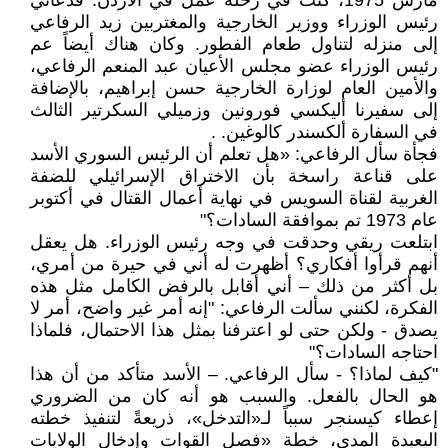
مارس 1975، كنت في رحلة عمل في ‏الأردن. فدعاني
رئيس الوزراء ووزير الخارجية والمغتربين زيد الرفاعي
إلى منزله لتناول طعام الفطور. وكان ‏هناك أيضاً عم
رئيس الوزراء عضو مجلس الأعيان عبد المنعم الرفاعي،
والأمين العام لوزارة الخارجية حسن ‏إبراهيم، بالإضافة
إلى سفيرنا أليكسي فورونين وزميلي السكرتير الثالث
في السفارة ألكسندر كالوغين‎. .‎
فجأة سأل الرفاعي: «هل تعلم أن الرئيس السوري الأسد
على قناعة راسخة بأن الاختراق الإسرائيلي ‏للضفة
الغربية لقناة السويس في نهاية أعمال القتال في أكتوبر
عام 1973 تم بموافقة السادات؟"‏
ابتلعت ريقي وحدقت في وجه رئيس الوزراء. هل يعقل
أنهم قرأوا أفكاري؟ أظهرت له أني في حيرة ‏من أمري،
بل أكثر من ذلك – أني أقابل بالرفض الكامل مثل هذه
الفكرة، لكنني سألت الرفاعي: "إنه أمر ‏غير واضح، أمر لا
يصدق - ولكن حتى لو اعترفنا بمثل هذا الاحتمال، فلماذا
احتاجه السادات؟‎"‎
‎"‎كيف لماذا؟ - سأل الرفاعي. – الأسد متأكد من أن هذا
هو الحال بالفعل. والسبب هو أنه كان من ‏الضروري
إعطاء كيسنجر سبباً لـ«التدخل»، ذريعةً لتنفيذ خطته
البعيدة المدى، خطة «فصل القوات وإدخال ‏الولايات