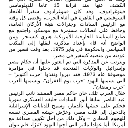
الكشف عنها منذ قرابة 15 عاما للدبلوماسي
‏فينوغرادوف. وقد كان فينوغرادوف سفيراً للاتحاد
السوفييتي في القاهرة في أثناء الحرب، وقضى كل وقته
مع ‏الرئيس السادات وجنرالات هيئة الأركان العامة،
وحافظ على اتصالات مستمرة مع موسكو، واجتمع مع
‏صانع السياسة الخارجية الأمريكية هنري كيسنجر. ومن
الواضح أنه قام بإعداد مذكرته لنقلها إلى المكتب
‏السياسي والحكومة في يناير 1975، بعد وقت قصير من
عودته من منصبه كسفير في مصر‎.‎
ويترتب عن المذكرة التي تم العثور عليها أن حكام مصر
وإسرائيل والولايات المتحدة قد دخلوا في ‏مؤامرة
موصوفة عام 1973. فقد دبروا ونفذوا "حرب أكتوبر" –
التي يسميها اليهود "حرب يوم الغفران"، ‏ويسميها العرب
"حرب رمضان".‏
خلال الحرب تلك، خان حاكم مصر المستبد نائب الرئيس
عبد الناصر سابقا أنور السادات حليفه ‏العسكري سوريا
فحكم على جيشها بالدمار، وسمح للدبابات الإسرائيلية
بالدخول إلى قلب مصر، وعرّض ‏جيشه المصري نفسه
للهجوم المعادي – وكل ذلك من أجل تكوين صداقة مع
أمريكا. أما غولدا مائير التي ‏أحبها اليهود كثيرًا، فلم تتوان