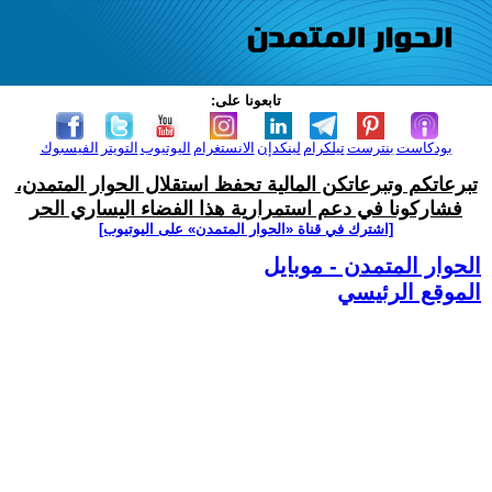
تابعونا على:
بودكاست
بنترست
تيلكرام
لينكدإن
الانستغرام
اليوتيوب
التويتر
الفيسبوك
تبرعاتكم وتبرعاتكن المالية تحفظ استقلال الحوار المتمدن،
فشاركونا في دعم استمرارية هذا الفضاء اليساري الحر
[اشترك في قناة ‫«الحوار المتمدن» على اليوتيوب]
الحوار المتمدن - موبايل
الموقع الرئيسي