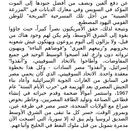
عن دفع ألفين ونصف من أفضل جنودها إلى الموت
المؤكد في السويس وفي ‏معارك الدبابات في "المزرعة
الصينية" من أجل تلك المسرحية "المربحة" للوطن
القومي اليهود المصطنع‎.‎
ونتيجة لذلك، حقق الأمريكيون نصراً كبيراً، حيث جاؤوا
بقوة إلى الشرق الأوسط، ولم يكن لهم وجود ‏هناك من
قبل، ولا يزالون إلى اليوم يروعون ويهتكون عيش شعوبه
بحروبهم و"ربيعهم العبري" و"فوضاهم ‏البناءة" وينهبون
ثرواته دون وازع. لقد أصبحوا الوسيط الوحيد في جميع
المفاوضات، وأطاحوا بالاتحاد ‏السوفييتي، و"أنقذوا"
إسرائيل، و"أنقذوا" مصر السادات - وكل هذا بخطوة
معقدة واحدة. الاتحاد السوفييتي، ‏الذي كان يحمي مصر
في السابق من الغارات الجوية الإسرائيلية وأعاد بناء
الجيش المصري بعد الهزيمة في ‏‏"حرب الأيام الستة" عام
1967، واستثمر أموالاً ضخمة وقدم خبراته في إنشاء
قطاعي الصناعة وتوليد ‏الطاقة المصريين، وخاطر بخوض
صراع مع الولايات المتحدة، خسر مصر في طرفة عين،
وبمرور الوقت، ‏خسر كل ما تبقى من الشرق الأوسط
الصديق لروسيا ولم يبق له إلا سوريا، التي أصبحت الآن
مدمرة ‏بتمويل من قبل ملوك النفط في الخليج وأتباعهم‎.‎