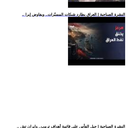
.. النشرة الصباحية | العراق يطارد شبكات المسيّرات.. ويفاوض إيرا
.. النشرة الصباحية | جبل الفأس على قائمة أهداف ترمب.. وإيران تش