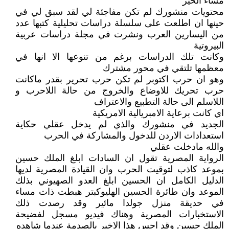
مساء الخير
محتويات منشورك لم تكن مفاجئة لي لقد سبق لي في
حينها ان اطلعت على سلسلة دراسات تحليلية كتبها عدد
من اليسارين العرب ونشرت في مجلة دراسات عربية
البيروتية
وكانت تلك الدراسات برغم من تنوعها الا انها في
معظمها تلتقي في محور مشترك
وهو ان حرب اكتوبر لم تكن حرب تحرير بقدر ماكانت
حرب تحريك للاوضاع والخروج من حالة اللاحرب و
اللاسلم الى حالة التطبيع والاعتراف
اي كانت برعاية الامبريالية الامريكية
الجديد في منشورك والذي لم يدخل عقلي حكاية
استعدادات الاردن للدخول والمشاركة في الحرب
والله مادخلت عقلي
الرواية المصرية تقول ان السادات ابلغ الملك حسين
بموعد كاذب لتوقيت الحرب وان القيادة المصرية لديها
الدليل الكامل ان الحسين ابلغ العدو الصهيوني بذلك
الموعد وان طائرة الحسين الهليوكبتر هبطت ذات مساء
في حديقة منزل جولدا مائير وقد رصدت ذلك
الاستخبارات المصرية وهناك فيديو مسجل لفضيحة
الملك حسين وقد احس هذا الاخير بالصدمة عندما شاهده