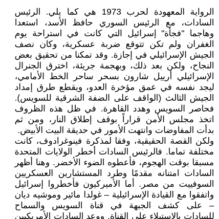
الرواية المعهودة لحرب 1973 هي كما يلي. الرئيس
السادات، مع الرئيس السوري حافظ الأسد، ‏استعدا
وهاجما "فجأة" إسرائيل التي كانت في استراحة يوم
الغفران ولم تكن تتوقع ضربة عسكرية، وكان ‏نصف
الجيش الإسرائيلي في إجازة. وقد تمكنا من تحقيق بعض
النجاح، ولكن بعد ذلك، وبهجمة جريئة، ‏اخترق الجنرال
الإسرائيلي أرييل شارون بسحر ساحر الخط الأمامي،
ليجد نفسه في عمق مؤخرة العدو، ‏ويقطع طرق إمداد
الجيش الثالث (الواقف على الضفة الشرقية للسويس).
فحاصر السويس وهدد القاهرة. في ‏ظل هذه الظروف
اتخذ مجلس الأمن قراراً بوقف إطلاق النار، ومن ثم
بدأت المفاوضات وانتهت الأمور في ‏حديقة البيت الأبيض‎.‎
ولكن القصة الحقيقية، وفقا لمذكرة فينوغرادوف، كانت
مختلفة تماما. فالرئيس السادات أخطر ‏الولايات المتحدة
مسبقا بوقت الهجوم، فأعطوه الضوء الأخضر. وهنا أظهر
السادات امتنانه مقدمًا وطرد ‏المستشارين العسكريين
السوفييت من مصر. أما الأميركيون فأخطروا إسرائيل
واتفقوا مع القيادة الإسرائيلية – ‏غولدا مائير وموشيه ديان
– على كشف الجبهة في قناة السويس والسماح
للسادات بالاستيلاء على القناة. ‏ووعد السادات الأمريكيين