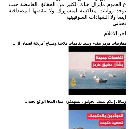
ع العموم مايزال هناك الكثير من الحقائق الغامضة حيث
توجد روايات معاكسة لمنشورك ولا ينقصها المصداقية
ايضا ولا الشهادات السوفييتية
تحياتي
اخر الافلام
.. مفاوضات هرمز تتقدم وسط تفاهمات ملاحية ومساع أمريكية لضمان ال
.. وسائل إعلام يمنية: الحوثيون يستهدفون ميناء المخا الواقع تحت