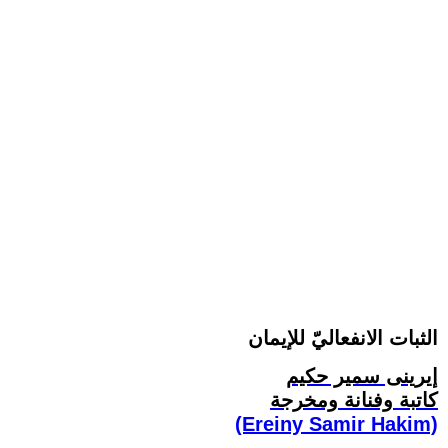
الثبات الانفعاليّ للإيمان
إيرينى سمير حكيم
كاتبة وفنانة ومخرجة
(Ereiny Samir Hakim)