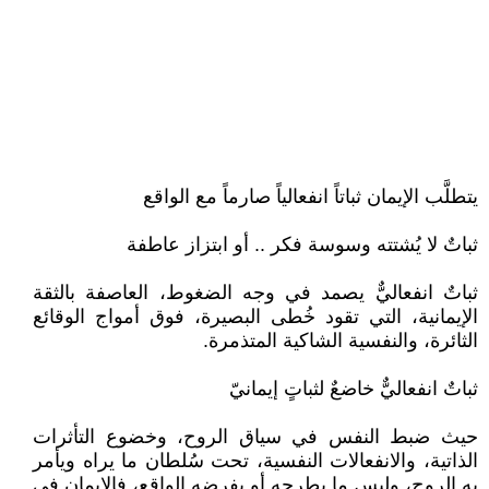
يتطلَّب الإيمان ثباتاً انفعالياً صارماً مع الواقع
ثباتٌ لا يُشتته وسوسة فكر .. أو ابتزاز عاطفة
ثباتٌ انفعاليٌّ يصمد في وجه الضغوط، العاصفة بالثقة
الإيمانية، التي تقود خُطى البصيرة، فوق أمواج الوقائع
الثائرة، والنفسية الشاكية المتذمرة.
ثباتٌ انفعاليٌّ خاضعٌ لثباتٍ إيمانيّ
حيث ضبط النفس في سياق الروح، وخضوع التأثرات
الذاتية، والانفعالات النفسية، تحت سُلطان ما يراه ويأمر
به الروح، وليس ما يطرحه أو يفرضه الواقع، فالإيمان في