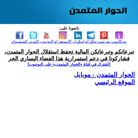
تابعونا على:
بودكاست
بنترست
تيلكرام
لينكدإن
الانستغرام
اليوتيوب
التويتر
الفيسبوك
تبرعاتكم وتبرعاتكن المالية تحفظ استقلال الحوار المتمدن،
فشاركونا في دعم استمرارية هذا الفضاء اليساري الحر
[اشترك في قناة ‫«الحوار المتمدن» على اليوتيوب]
الحوار المتمدن - موبايل
الموقع الرئيسي