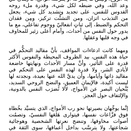
وعد الله، وفي ضبطه لكل شيء، وقدرة ملء روحه
القدوس للنفس، على تجديد وتشديد كل شيء، يجعل
من التذبذب اتزان، ومن التشتُّت تركيز، ومِن فقدان
التحكم والضبط، إلى ثباتٍ انفعاليّ ووجوم تفاعلي، مع ما
يدور حول النفس من أحداث، وأمام أعلى زئير للمخاوف
في وجه قلبها وعقلها.
ومهما كانت ادعاءات المواقف، بأنَّ مقاليد التحكُّم في
حياة هذه النفس، بيد الظروف المحيطة والنفوس الأكثر
قدرة على التأثير، وأنَّ مسار الأحداث ونهايتها خاضعة
لأيادي الشر، ولا قدرة لهذه النفس على التحكم في
مقاليد ذاتها وأيامها، وأن يديَّ الله عنها بعيدة، ونجدته لها
ليست أكيدة، فالإيمان العميق، والنضج الروحي السديد،
يُنَّحيان البصر عن الأمواج، لألا تُضرَب النفس بالدونية،
والإلتفاف حول العجز.
إنَّما يوجِّهان بصيرتها نحو رب الأمواج، الذي يتسيَّد بخُطاه
فوق فزَّاعات نفسها، فيتوارى هَلعَها النفسيّ، وتصمُت
أصوات مخاوفها، وتنضج نعرتها الشخصية وهوجائية
شجاعتها، ولا يترسَّب بداخل أعماقها، سوى الثقة في