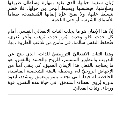
رُبان سفينة حياتها، الذي يقود بمهارة وسلطان طريقها
وسلامتها، فيضبطها ويضبط البحر مِن حولها، فلا خطر
يتسلَّط عليها، ولا يمنح عزَّة إيمانها المُستميت، طعاماً
للأسماك الشرسة أو حتى الناعمة.
إنَّ هذا الإيمان هو ما يجلب الثبات الانفعالي النفسي، أمام
كل حدث حُلو وحدث مُر، حدث يُرهب وآخر يُغري،
فتُحفَظ النفس سالمة، في مأمن من تلاعب الظروف بها.
وهذا الثبات الانفعاليّ الترويضيّ للذات، الذي ينتج عن
التدريب والتطوير المستمر، للروح والجسد والنفس، هو
ما يحتاجه بالفعل هذا الإيمان العميق، كي يبقى آمناً من
الإجهاض الروحيّ له، ويحيطه بالبيئة الشخصية المناسبة،
الحافظة له جيداً، التي تجعله ينمو ويتعمق ويتشدد، ليعود
بدوره يُروي بعطاءه المتدفق، في حياة هذه النفس، قوة
ورجاء، وثبات انفعاليّ.