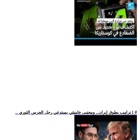
.. ترامب يطوق إيران.. ومجتبى خامنئي يستدعي رجل الحرس الثوري | #