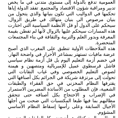
العمومية تدفع بالدولة إلى مستوى متدني في ما يخص
تدبير ومراقبة شؤون الاقتصاد والمجتمع. تفقد الدولة إياها
تحكمها في الدواليب التي تكون بنيانها والذي يتحول من
بنيان مرصوص الى بنيان متهالك في طريق الزوال.
سيحكم على الدول أو قل الأنظمة السياسية التي اختارت
هذه المسارات سيحكم عليها بالزوال لأنها لم تفطن بقيمة
المعرفة وبدور العلم والتربية والثقافة في بناء المجتمعات
المتحضرة.
هذه الملاحظات الأولية تنطبق على المغرب الذي أصبح
عرضة مافيات تستهتر بمشاعر الأحرار في واضحة النهار.
في خضم أزمة التعليم اليوم بل قل أزمة نظام سياسي
فاشل قرسطوي عميل للإمبريالية ومتصهين و هيمنة
لصوص التعليم الخصوصي وفي غياب النقابات التي
تحولت إلى مرتزقة شريكة في الجرائم بكل أصنافها التي
يقترفها النظام المخزني في حق الفقراء والطبقات
الشعبية، فإن المطلوب من الأساتذة المضربين الاستمرار
في الإضراب و الاحتجاج بكل أصنافه حتى تتحقق
مطالبهم بما فيها طبعا المكتسبات التي ضحت من أجلها
الأجيال السابقة وعلى رأسها إسقاط النظام الأساسي
المشؤوم.