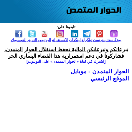
تابعونا على:
بودكاست
بنترست
تيلكرام
لينكدإن
الانستغرام
اليوتيوب
التويتر
الفيسبوك
تبرعاتكم وتبرعاتكن المالية تحفظ استقلال الحوار المتمدن،
فشاركونا في دعم استمرارية هذا الفضاء اليساري الحر
[اشترك في قناة ‫«الحوار المتمدن» على اليوتيوب]
الحوار المتمدن - موبايل
الموقع الرئيسي