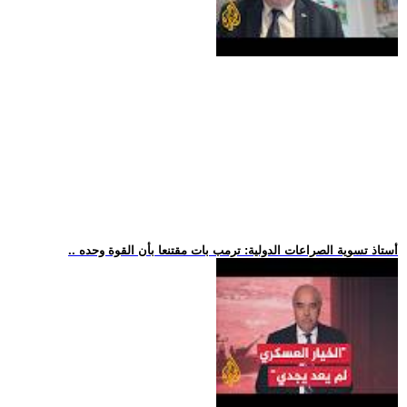
.. أستاذ تسوية الصراعات الدولية: ترمب بات مقتنعا بأن القوة وحده