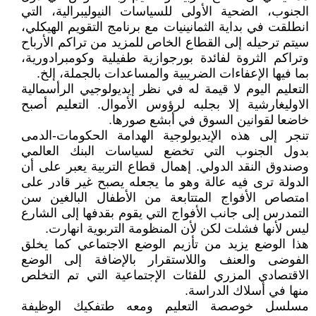
الجنوب، الضحية الأولى للسياسات النيوليبرالية، التي
انطلقت في بداية الثمانينيات مع برنامج التقويم الهيكلي،
سيتم ترحيله إلى القطاع الخاص للمزيد من تراكم الأرباح
وتراكم الثروة لفائدة بورجوازية طفيلية وكومبرادورية،
بما فيها الإعفاءات الضريبية والمساعدات بالجملة، إلخ.
التعليم اليوم لا قيمة له في نظر إيديولوجيي الرأسمالية
الاوليغارشية إلا بجلبه لرؤوس الأموال. التعليم أصبح
خاضعا لقوانين السوق في أبشع صورها.
تنجر إلى هذه الإيديولوجية الهدامة الحكومات-الدمى
بدول الجنوب التي تخضع لسياسات البنك العالمي
وصندوق النقد الدولي. إهمال قطاع التربية يعبر على أن
الدولة ترى فيه عالة وهو ما يجعله يصبح غير قادر على
امتصاص الأفواج المتتابعة من الأطفال البالغين سن
التمدرس إلى جانب الأفواج التي يقوم بقدفها إلى الشارع
ليس لأنها فشلت لكن لأن المنظومة التربوية انهارت.
هذا الوضع يزيد من تأزيم الوضع الاجتماعي كما يخلق
الفوضى والعنف واللاستقرار بالإضافة إلى الوضع
الاقتصادي المزري للفئات الإجتماعية التي تم التخلص
منها في أسلاك الدراسة.
مسلسل خوصصة التعليم ومعه طتفكيك الوظيفة