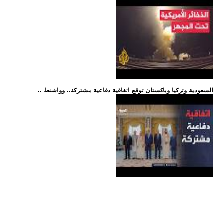
.. السعودية وتركيا وباكستان توقع اتفاقية دفاعية مشتركة.. وواشنط