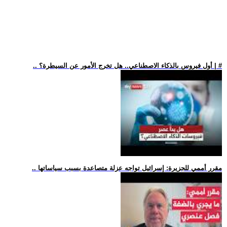
.. أول فيروس بالذكاء الاصطناعي.. هل تخرج الأمور عن السيطرة؟ | #
.. مقرر أممي للجزيرة: إسرائيل تواجه عزلة متصاعدة بسبب سياساتها