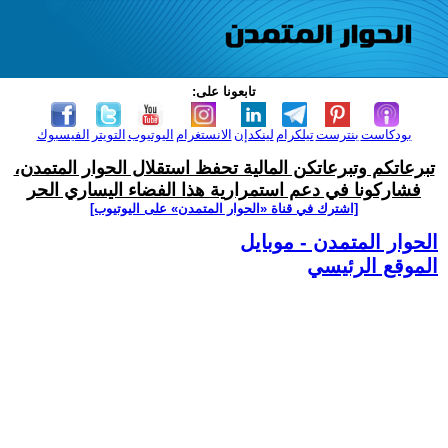
تابعونا على:
بودكاست
بنترست
تيلكرام
لينكدإن
الانستغرام
اليوتيوب
التويتر
الفيسبوك
تبرعاتكم وتبرعاتكن المالية تحفظ استقلال الحوار المتمدن،
فشاركونا في دعم استمرارية هذا الفضاء اليساري الحر
[اشترك في قناة ‫«الحوار المتمدن» على اليوتيوب]
الحوار المتمدن - موبايل
الموقع الرئيسي