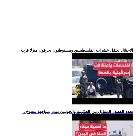
.. الاحتلال يعتقل عشرات الفلسطينيين ومستوطنون يحرقون منزلا قرب
.. تجدد القصف المتبادل بين الحكومة والحوثيين يهدد بمواجهة مفتوح