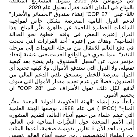
في كوبنهاغن عام 2009 بتمويل المشاريع المتعلقة
بالمناخ في البلدان الأشد فقراً، بحلول عام 2020.
ثالثاً- تبنى " COP 27" إنشاء صندوق "الخسائر والأضرار"
لدعم الدول النامية المعرضة بشكل خاص لمواجهة
التداعيات الخطيرة الناجمة عن ظاهرة تغيُّر المناخ. هذا
القرار إعتبره البعض في وقته "خطوة نحو العدالة
المناخية". وهناك من إعتبره "أحد القرارات التي نجحت
في دفع العالم للانتقال من مرحلة التعهدات إلى مرحلة
التنفيذ". بينما يجري في الواقع الحديث،حتى عشية إنعقاد
مؤتمر دبي، عن "تفعيل" الصندوق، ولم يتضح بعد كيفية
تفعيله، ولا الدول التي ستدفع الأموال، ولا كيفية تحديد أي
الدول معرضة للخطر وتستحق تلقي الدعم المالي من
الصندوق، فضلاً عن عدم تحديد مقدار الأموال التي سوف
تُدفع. لكل ذلك، تعول الأطراف على "COP 28" ان
يحسم الأمور.
رابعاً- منذ إنشاء "الهيئة الحكومية الدولية المعنية بتغيُّر
المناخ" (IPCC ) في عام 1988، بوصفها الهيئة العلمية
التي تضم علماء من جميع أنحاء العالم، لتقديم المشورة
إلى الأمم المتحدة حول التغيُّرات المناخية في العالم،
أصدرت لحد الآن 6 تقارير تقويمية ضخمة، أعدها المئات
من العلماء المتخصصين ،من جميع أنحاء العالم .تضمن