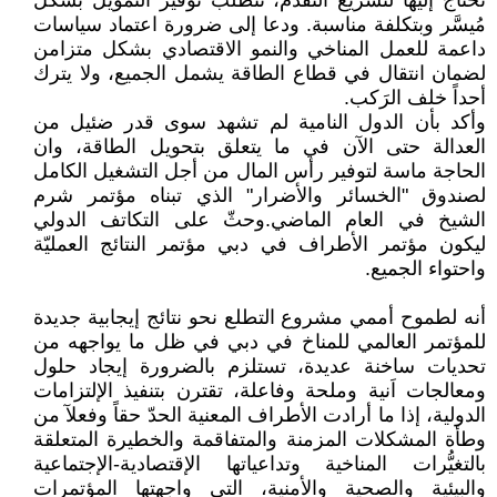
نحتاج إليها لتسريع التقدم، تتطلب توفير التمويل بشكل
مُيسَّر وبتكلفة مناسبة. ودعا إلى ضرورة اعتماد سياسات
داعمة للعمل المناخي والنمو الاقتصادي بشكل متزامن
لضمان انتقال في قطاع الطاقة يشمل الجميع، ولا يترك
أحداً خلف الرَكب.
وأكد بأن الدول النامية لم تشهد سوى قدر ضئيل من
العدالة حتى الآن في ما يتعلق بتحويل الطاقة، وان
الحاجة ماسة لتوفير رأس المال من أجل التشغيل الكامل
لصندوق "الخسائر والأضرار" الذي تبناه مؤتمر شرم
الشيخ في العام الماضي.وحثّ على التكاتف الدولي
ليكون مؤتمر الأطراف في دبي مؤتمر النتائج العمليّة
واحتواء الجميع.
أنه لطموح أممي مشروع التطلع نحو نتائج إيجابية جديدة
للمؤتمر العالمي للمناخ في دبي في ظل ما يواجهه من
تحديات ساخنة عديدة، تستلزم بالضرورة إيجاد حلول
ومعالجات اَنية وملحة وفاعلة، تقترن بتنفيذ الإلتزامات
الدولية، إذا ما أرادت الأطراف المعنية الحدّ حقاً وفعلآ من
وطأة المشكلات المزمنة والمتفاقمة والخطيرة المتعلقة
بالتغيُّرات المناخية وتداعياتها الإقتصادية-الإجتماعية
والبيئية والصحية والأمنية، التي واجهتها المؤتمرات