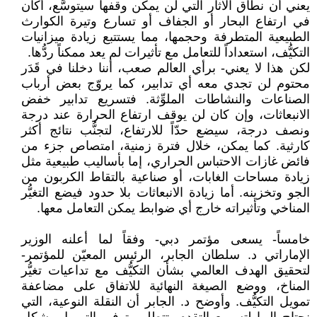
يعني أن نطاق الآثار التي لن يمكن وقفها سيتوسَّع، أكان
في ارتفاع البحار أو الجفاف أو تسارع وتيرة الكوارث
الطبيعية المتطرفة وحجمها، مما يستتبع زيادة ميزانيات
التكيُّف، استعداداً للتعامل مع تأثيرات لم يعد ممكناً ردُّها.
لكن هذا لا يعني- برأي العالم صعب، أننا دخلنا في قَدَر
محتوم لن تجدي معه أي تدابير، كما يروّج بعض أرباب
الصناعات والنشاطات الملوِّثة. فتسريع تدابير خفض
الانبعاثات، وإن كان لن يوقف ارتفاع الحرارة عند درجة
ونصف درجة، سيضع حدّاً للارتفاع، لتجنُّب نتائج أكثر
كارثية. كما يمكن، خلال فترة زمنية، امتصاص جزء من
فائض غازات الاحتباس الحراري، إما بأساليب طبيعية مثل
زيادة مساحات الغابات، أو صناعية بالتقاط الكربون من
الجو وتخزينه. أما زيادة الانبعاثات بلا حدود فيضع التغيُّر
المناخي وتأثيراته خارج أي ضوابط يمكن التعامل معها.
خامساً- يسعى مؤتمر دبي- وفقاً لما أعلنه الوزير
الإماراتي د. سلطان الجابر، الرئيس المعيّن للمؤتمر-
لتحقيق الهدف العالمي بشأن التكيُّف مع تداعيات تغيُّر
المناخ، ووضع الصيغة النهائية للاتفاق على مضاعفة
تمويل التكيُّف. وأوضح د. الجابر أن النقلة النوعية، التي