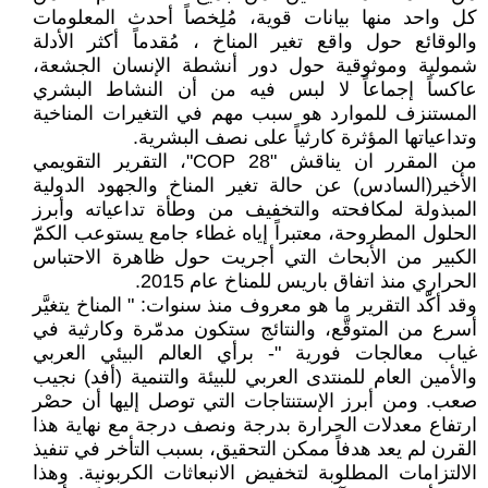
كل واحد منها بيانات قوية، مُلِخصاً أحدث المعلومات
والوقائع حول واقع تغير المناخ ، مُقدماً أكثر الأدلة
شمولية وموثوقية حول دور أنشطة الإنسان الجشعة،
عاكساً إجماعاً لا لبس فيه من أن النشاط البشري
المستنزف للموارد هو سبب مهم في التغيرات المناخية
وتداعياتها المؤثرة كارثياً على نصف البشرية.
من المقرر ان يناقش "COP 28"، التقرير التقويمي
الأخير(السادس) عن حالة تغير المناخ والجهود الدولية
المبذولة لمكافحته والتخفيف من وطأة تداعياته وأبرز
الحلول المطروحة، معتبراً إياه غطاء جامع يستوعب الكمّ
الكبير من الأبحاث التي أجريت حول ظاهرة الاحتباس
الحراري منذ اتفاق باريس للمناخ عام 2015.
وقد أكّد التقرير ما هو معروف منذ سنوات: " المناخ يتغيَّر
أسرع من المتوقَّع، والنتائج ستكون مدمّرة وكارثية في
غياب معالجات فورية "- برأي العالم البيئي العربي
والأمين العام للمنتدى العربي للبيئة والتنمية (أفد) نجيب
صعب. ومن أبرز الإستنتاجات التي توصل إليها أن حصْر
ارتفاع معدلات الحرارة بدرجة ونصف درجة مع نهاية هذا
القرن لم يعد هدفاً ممكن التحقيق، بسبب التأخر في تنفيذ
الالتزامات المطلوبة لتخفيض الانبعاثات الكربونية. وهذا