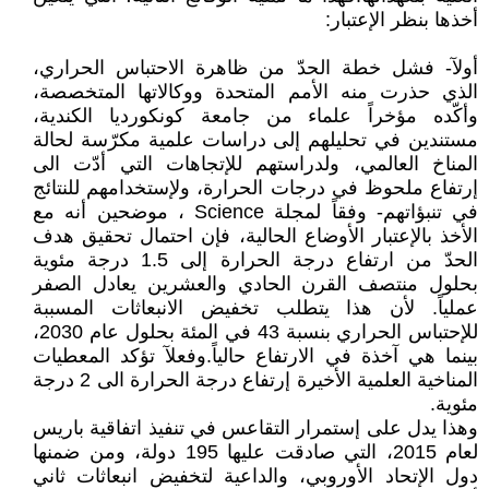
أخذها بنظر الإعتبار:
أولآ- فشل خطة الحدّ من ظاهرة الاحتباس الحراري،
الذي حذرت منه الأمم المتحدة ووكالاتها المتخصصة،
وأكّده مؤخراً علماء من جامعة كونكورديا الكندية،
مستندين في تحليلهم إلى دراسات علمية مكرّسة لحالة
المناخ العالمي، ولدراستهم للإتجاهات التي أدّت الى
إرتفاع ملحوظ في درجات الحرارة، ولإستخدامهم للنتائج
في تنبؤاتهم- وفقاً لمجلة Science ، موضحين أنه مع
الأخذ بالإعتبار الأوضاع الحالية، فإن احتمال تحقيق هدف
الحدّ من ارتفاع درجة الحرارة إلى 1.5 درجة مئوية
بحلول منتصف القرن الحادي والعشرين يعادل الصفر
عملياً. لأن هذا يتطلب تخفيض الانبعاثات المسببة
للإحتباس الحراري بنسبة 43 في المئة بحلول عام 2030،
بينما هي آخذة في الارتفاع حالياً.وفعلآ تؤكد المعطيات
المناخية العلمية الأخيرة إرتفاع درجة الحرارة الى 2 درجة
مئوية.
وهذا يدل على إستمرار التقاعس في تنفيذ اتفاقية باريس
لعام 2015، التي صادقت عليها 195 دولة، ومن ضمنها
دول الإتحاد الأوروبي، والداعية لتخفيض انبعاثات ثاني