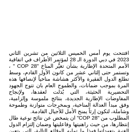
افتتحت يوم أمس الخميس الثلاثين من تشرين الثاني
2023 في دبي الدورة الـ 28 لمؤتمر الأطراف في اتفاقية
الأمم المتحدة الإطارية بشأن تغيُّر المناخ "COP 28 " ،
وتستمر حتى إلثاني عشر من كانون الأول القادم، وسط
تطلع الدول الفقيرة والأكثر هشاشة مناخياً لإنصافها هذه
المرة بموجب ضمانات، والطموح العام بان تتوج الجهود
التحضيرية الحثيثة، التي بُذلت لعقدها، ولإنجاح
المفاوضات الإطارية الجديدة، بنتائج ملموسة وإلزامية،
وفق مبدأ العدالة المناخية، وبمخرجات متوازنة وطموحة
وشاملة، لتكون إرثاً يمنح الأمل للأجيال القادمة.
المطلوب من "COP 28" ان يتمخض عن نتائج نوعية طال
إنتظارها، من حيث راهنيتها وفاعليتها وضمان إلتزام الدول
الغنية بتعهداتها.فهذا ما تمليه الوقائع التالية، التي يتعين