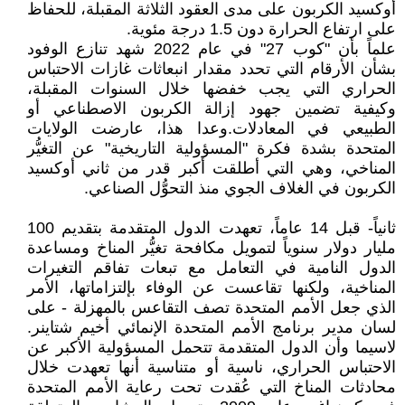
أوكسيد الكربون على مدى العقود الثلاثة المقبلة، للحفاظ
على ارتفاع الحرارة دون 1.5 درجة مئوية.
علماً بأن "كوب 27" في عام 2022 شهد تنازع الوفود
بشأن الأرقام التي تحدد مقدار انبعاثات غازات الاحتباس
الحراري التي يجب خفضها خلال السنوات المقبلة،
وكيفية تضمين جهود إزالة الكربون الاصطناعي أو
الطبيعي في المعادلات.وعدا هذا، عارضت الولايات
المتحدة بشدة فكرة "المسؤولية التاريخية" عن التغيُّر
المناخي، وهي التي أطلقت أكبر قدر من ثاني أوكسيد
الكربون في الغلاف الجوي منذ التحوُّل الصناعي.
ثانياً- قبل 14 عاماً، تعهدت الدول المتقدمة بتقديم 100
مليار دولار سنوياً لتمويل مكافحة تغيُّر المناخ ومساعدة
الدول النامية في التعامل مع تبعات تفاقم التغيرات
المناخية، ولكنها تقاعست عن الوفاء بإلتزاماتها، الأمر
الذي جعل الأمم المتحدة تصف التقاعس بالمهزلة - على
لسان مدير برنامج الأمم المتحدة الإنمائي أخيم شتاينر.
لاسيما وأن الدول المتقدمة تتحمل المسؤولية الأكبر عن
الاحتباس الحراري، ناسية أو متناسية أنها تعهدت خلال
محادثات المناخ التي عُقدت تحت رعاية الأمم المتحدة