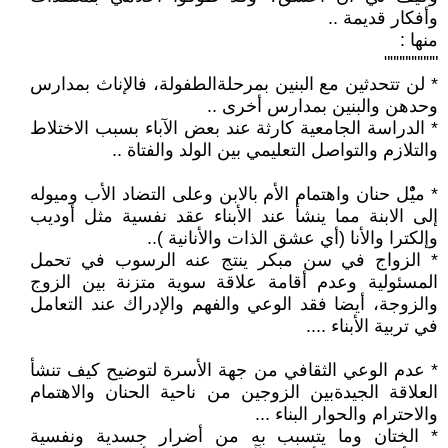
وأفكار قديمة ..
منها :
"""""""""
* لن تتحدثين مع البنين بمرحلةالطفولة، فالإناث بمدارس
وحدهن والبنين بمدارس أخرى ..
* الدراسة الجامعية كارثة عند بعض الآباء بسبب الاختلاط
والتلازم والتواصل التعليمي بين الولد والفتاة ..
* ميٌْل حنان واهتمام الأم بالابن وعلى التضاد الأب وميوله
إلى الابنة مما ينشأ عند الأبناء عقد نفسية مثل أوديب
وإلكترا والأنا (أي عشق الذات والأنانية )..
* الزواج في سن مبكر ينتج عنه الرسوب في تحمل
المسئولية وعدم أقامة علاقة سوية متزنة بين الزوج
والزوجة، أيضا فقد الوعي والفهم والإدراك عند التعامل
في تربية الأبناء ....
* عدم الوعي الثقافي من جهة الأسرة لتوضيح كيف تنشأ
العلاقة الجيدةبين الزوجين من ناحية الحنان والاهتمام
والاحترام والحوار البناء ...
* الختان وما يتسبب به من أضرار جسدية ونفسية