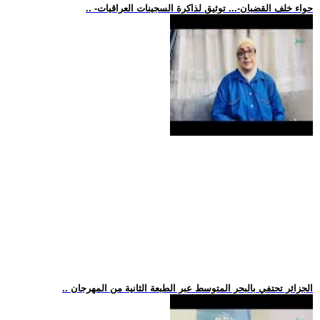
.. -حواء خلف القضبان-... توثيق لذاكرة السجينات العراقيات
.. الجزائر تحتفي بالبحر المتوسط عبر الطبعة الثانية من المهرجان