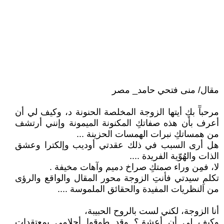
مقال/ منى فتحي حامد_ مصر
مرحبآٓ بكِ أيتها الزوجة المخلصة الحنونة د، وكيف لي أن
أعرف بأن هذه صفاتكِ المكنونة الميمونة وإنني أرتشف
من همساتكِ نبرات الهمسات الحزينة ...
هل أرى السبب في ذلك عقدتي أوديب وإلكترا وعشق
الذات والهُوّية الفريدة ....
لا، فمِن وراء صمتكِ صراخ دميم وآهات مخيفة .
تكلمِ سيدتي فأنتِ الزوجة محور المقال والواقع والرؤى
من النظريات المفيدة والحقائق الملموسة ....
أنا الزوجة، لكني لست بالروح الحبيبة،
وكيف لي أن أعشق؟ وقد طوقوا أحلامي بمعتقدات