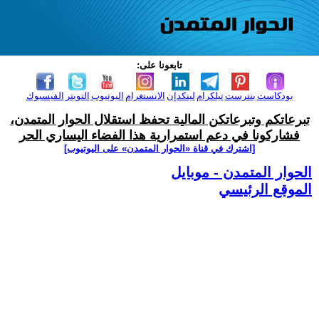
تابعونا على:
بودكاست
بنترست
تيلكرام
لينكدإن
الانستغرام
اليوتيوب
التويتر
الفيسبوك
تبرعاتكم وتبرعاتكن المالية تحفظ استقلال الحوار المتمدن،
فشاركونا في دعم استمرارية هذا الفضاء اليساري الحر
[اشترك في قناة ‫«الحوار المتمدن» على اليوتيوب]
الحوار المتمدن - موبايل
الموقع الرئيسي