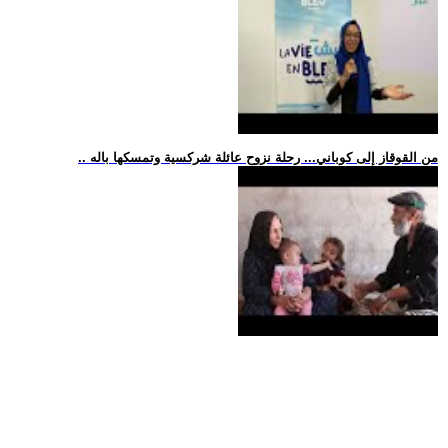
.. من القوقاز إلى كوباني... رحلة نزوح عائلة شركسية وتمسكها باله