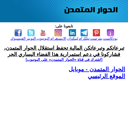
تابعونا على:
بودكاست
بنترست
تيلكرام
لينكدإن
الانستغرام
اليوتيوب
التويتر
الفيسبوك
تبرعاتكم وتبرعاتكن المالية تحفظ استقلال الحوار المتمدن،
فشاركونا في دعم استمرارية هذا الفضاء اليساري الحر
[اشترك في قناة ‫«الحوار المتمدن» على اليوتيوب]
الحوار المتمدن - موبايل
الموقع الرئيسي