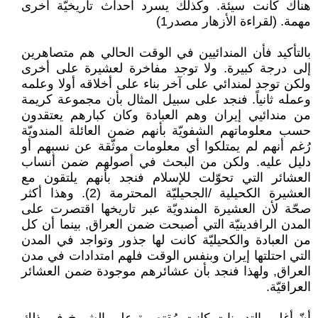
هناك كانت سيئة. وكذلك يسرد أحداث تاريخيّة أخرى
مهمة. (لقراءة الأزهار مصدر1)
بالتأكيد فأن المندائيين في الوقت الحالي هم متصاهرين
إلى درجة كبيرة. ولا توجد مفاخرة لعشيرة على أخرى
ولكن توجد لمندائي على آخر بناء على أخلاقه أولا وعلمه
وعمله ثانياً. فنجد على سبيل المثال بأن مجموعة كريمة
من مندائيي إيران وهم العبادة وكان كبارهم يعتقدون
حسب معلوماتهم الشفويّة بأنهم ضمن العائلة المندويّة
رُغم أنهم لم يمتلكوا أي معلومات موثّقة عن نسبهم أو
دليل عليه. ولكن من البحث في أصولهم ضمن أنساب
العشائر التي تحوّلت للإسلام فنجد بأنهم يلتقون مع
العشيرة الكحيلية /الجحيليّة المحترمة (2). وهذا أكثر
صحّة لأن العشيرة المندويّة عبر تاريخها اقتصرت على
المدن الرافدينيّة التي أصبحت ضمن العراق, بينما أن كل
من العبادة والكحيليّة كانت لها جذور وتواجد في المدن
التي احتلتها إيران وبنفس الوقت فلهم امتدادات في مدن
العراق, ولهذا فنجد بأن عشائرهم موجودة ضمن العشائر
العراقيّة.