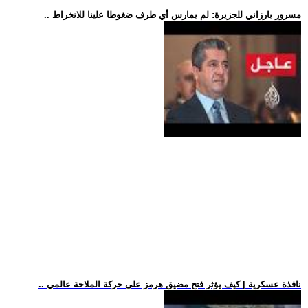
.. مسرور بارزاني للجزيرة: لم يمارس أي طرف ضغوطا علينا للانخراط
.. نافذة عسكرية | كيف يؤثر فتح مضيق هرمز على حركة الملاحة عالمي