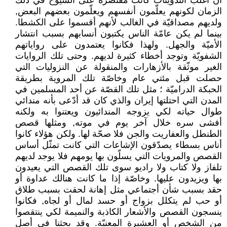
أنّ أغلب التدوينات كانت مُقتصرة على الشيوخ في ذلك
الزمان لكونهم يعلّمون أنفسهم ويعلّمون بعضهم البعض,
ولديهم مصداقيّة في الغالب لأنهم أقسموا على الكشطا.
بينما لم يكن عامّة الناس يكتبون أنسابهم بسبب انتشار
الأميّة والجهل. ولهذا فكانوا يعتمدون على رواياتهم
الشفويّة وتوجد أخطاء كثيرة لديهم. وحتى تلك الروايات
الغير موثّقة بالأزهارات والمنقولة عن النزوليات التي
حصلت قبل مئتي عام وخاصّة تلك المروية بطريقة
الحبكة الدراميّة ؛ مثل تلك القصّة عن أحد المسلمين في
المدن التي احتلتها إيران والذي كان قد أدّعى بأنه مندائي
طوال حياته لكي يزوجه المندائيون ويعتنوا به ولكنه
أفشى سره خلال آخر يوم في موته, ومثلها قصص
الطنطل والعفاريت والجن فلا صحّة لها. ولكن هؤلاء كانوا
أناس بسطاء يصدّقون الإشاعات التي كانت تمثّل أساس
القصص والمرويات التي يسلّون بها يومهم فلا يوجد لديهم
تلفاز ولا كتاب ولا راديو سوى تلك القصص التي يعيدون
بها ويزيدون عليها. وخاصّة إذا ما كانت هنالك عداوة أو
حقد بسبب شأن أجتماعي مثل إهانة لحقت بسبب طلاق
أو حب لم يتكلل بزواج أو حسد لمال أو لجاه, فكانوا
ينسجون القصص والأشعار الكاذبة والنميمة لكي ينتقصوا
من الشخص أو العشيرة المعنيّة. وقد بحثنا في أصل