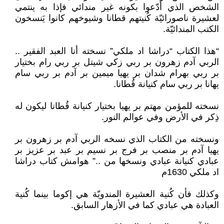
الشخص الذي أدّعوا بكونه غير مندائي فإذا به ينتمي
لعشيرة ناصورائيّة كُنيتهم قطانا وشيوخهم كانوا يَنسخون
الكتب المندائيّة.
“هذا الكتاب “دراشا اد ملكي” نسخته أنا العبد الفقير ..
الربي آدم زهرون بر ربي زكي شيتل بر ربي رام بختيار
بر ربي بهرام شدان بر يهيا ميمين بر آدم بر ربي سام
يهانا بر ربي سام كنيانة قُطانا.
نسخته للمؤمن مهتم بر يهيا بختيار كنيانة قُطانا ليكون له
ذِكر في الأرض وفي عوالم النور.
ونسخته من الكتاب الذي نسخه الربي آدم بر زهرون بر
يهيا آدم بر منصب بر فرج بر نسيم بر عبد بر عزيز بر
عبادي كنيانة عبادي ونسخها من ..” هوامش كتاب دراشا
اد ملكي 1630م
وكذلك فأن كُنية العشيرة المندويّة هي إكوما بينما كُنية
العبادة هي عبادي كما في الأزهار السابق.