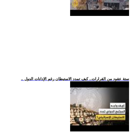
.. ستة عقود من القرارات.. كيف تمدد الاستيطان رغم الإدانات الدول