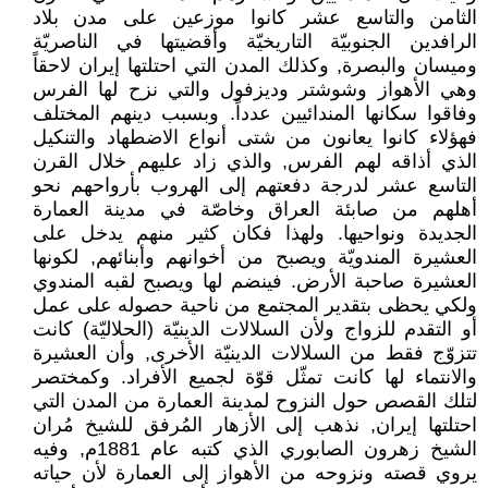
الثامن والتاسع عشر كانوا موزعين على مدن بلاد
الرافدين الجنوبيّة التاريخيّة وأقضيتها في الناصريّة
وميسان والبصرة, وكذلك المدن التي احتلتها إيران لاحقاً
وهي الأهواز وشوشتر وديزفول والتي نزح لها الفرس
وفاقوا سكانها المندائيين عدداً. وبسبب دينهم المختلف
فهؤلاء كانوا يعانون من شتى أنواع الاضطهاد والتنكيل
الذي أذاقه لهم الفرس, والذي زاد عليهم خلال القرن
التاسع عشر لدرجة دفعتهم إلى الهروب بأرواحهم نحو
أهلهم من صابئة العراق وخاصّة في مدينة العمارة
الجديدة ونواحيها. ولهذا فكان كثير منهم يدخل على
العشيرة المندويّة ويصبح من أخوانهم وأبنائهم, لكونها
العشيرة صاحبة الأرض. فينضم لها ويصبح لقبه المندوي
ولكي يحظى بتقدير المجتمع من ناحية حصوله على عمل
أو التقدم للزواج ولأن السلالات الدينيّة (الحلاليّة) كانت
تتزوّج فقط من السلالات الدينيّة الأخرى, وأن العشيرة
والانتماء لها كانت تمثّل قوّة لجميع الأفراد. وكمختصر
لتلك القصص حول النزوح لمدينة العمارة من المدن التي
احتلتها إيران, نذهب إلى الأزهار المُرفق للشيخ مُران
الشيخ زهرون الصابوري الذي كتبه عام 1881م, وفيه
يروي قصته ونزوحه من الأهواز إلى العمارة لأن حياته