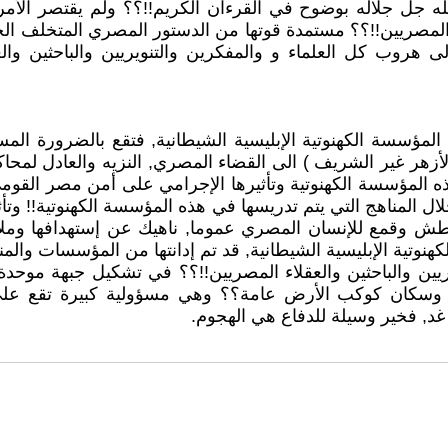
ا الله جل جلاله بوضوح في القرءان الكريم!!؟؟ ولم يقتصر ا
اء المصريين!!؟؟ مستمدة قوتها من الدستور المصري المتخلف ا
لى هروب كل العلماء و والمفكرين والتنويريين والباحثين و
ؤسسة الكهنوتية الإبليسية الشيطانية, فتقع بالضرورة المسئول
لأزهر غير الشريف ) الى القضاء المصري, النزيه والعادل لمحاك
المؤسسة الكهنوتية وتأثيرها الإجرامي على أمن مصر القومي أول
 خلال المناهج التي يتم تدريسها في هذه المؤسسة الكهنوتية!!
قمع للإنسان المصري عموما, ناهيك عن إستهدافها وملاحقات
هنوتية الإبليسية الشيطانية, قد تم إدانتها من المؤسسات والمن
ريين والباحثين والعقلاء المصريين!!؟؟ في تشكيل جبهة موحدة ل
سكان كوكب الأرض عامة؟؟ وهي مسؤولية كبيرة تقع على عاتق
غد, فخير وسيلة للدفاع هي الهجوم.