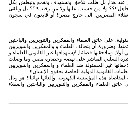
لأمر عند هذا, بل ظلت تلاحق وتستهدف وتقمع وتبطش بكل
لجاهل!!؟؟ ولا من حسيب عليها ولا من رقيب!!؟؟ بل وتلقى
العقلاء المصريين, الى خارج مصر!! أو قابعون في سجون
ية, على عاتق العلماء والمفكرين والتنويريين والباحثين
متها, وضرورة أن يتحالف العلماء و والمفكرين والتنويريين
ا, وملاحقتها قضائيا, لإستهدافها غير القانوني للعلماء و
 وتأثيره السلبي المباشر على نهضة وحضارة مصر, وما وصلت
ها غير المسئولة ضد العلماء و والمفكرين والتنويريين
ظمات القانونية الدولية الخاصة بحقوق الإنسان!!
مقاضاة هذه المؤسسة الكهنوتية وإلغائها نهائيا!! هو وبال
 العلماء والمفكرين والتنويريين والباحثين والعقلاء