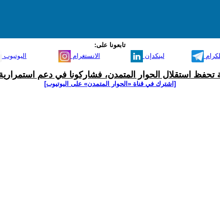
تابعونا على:
لكرام
لينكدإن
الانستغرام
اليوتيوب
ية تحفظ استقلال الحوار المتمدن، فشاركونا في دعم استمرارية 
[اشترك في قناة ‫«الحوار المتمدن» على اليوتيوب]