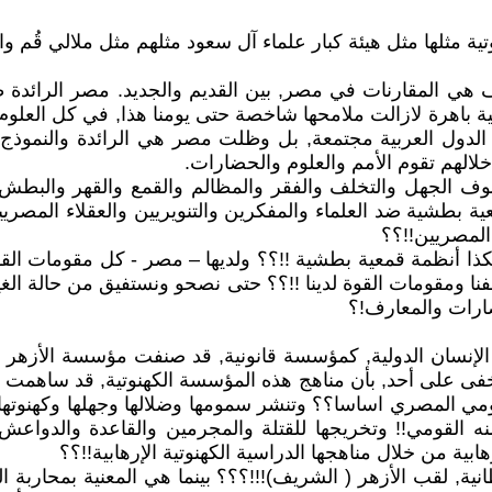
 مثلها مثل هيئة كبار علماء آل سعود مثلهم مثل ملالي قُم وا
المقارنات في مصر, بين القديم والجديد. مصر الرائدة طوا
ة باهرة لازالت ملامحها شاخصة حتى يومنا هذا, في كل العلوم
 الدول العربية مجتمعة, بل وظلت مصر هي الرائدة والنموذج ا
 خلالهم تقوم الأمم والعلوم والحضارات.
 الجهل والتخلف والفقر والمظالم والقمع والقهر والبطش ضد 
ية بطشية ضد العلماء والمفكرين والتنويريين والعقلاء المصري
 المصريين!!؟؟
 أنظمة قمعية بطشية !!؟؟ ولديها – مصر - كل مقومات القوة 
ا ومقومات القوة لدينا !!؟؟ حتى نصحو ونستفيق من حالة الغيبو
حضارات والمعارف!؟
الإنسان الدولية, كمؤسسة قانونية, قد صنفت مؤسسة الأزهر
فى على أحد, بأن مناهج هذه المؤسسة الكهنوتية, قد ساهمت ال
ومي المصري اساسا؟؟ وتنشر سمومها وضلالها وجهلها وكهنوتها 
القومي!! وتخريجها للقتلة والمجرمين والقاعدة والدواعش و
ية من خلال مناهجها الدراسية الكهنوتية الإرهابية!!؟؟
انية, لقب الأزهر ( الشريف)!!!؟؟؟ بينما هي المعنية بمحاربة