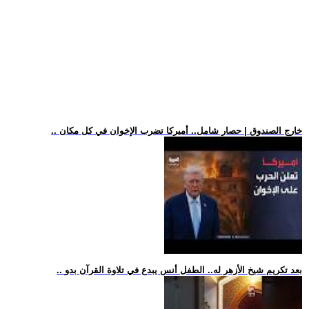
.. خارج الصندوق | حصار شامل.. أميركا تضرب الإخوان في كل مكان
.. بعد تكريم شيخ الأزهر له.. الطفل أنس يبدع في تلاوة القرآن بدو