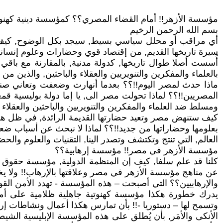
مؤسسة الأزهر!! أمام القضاء المصري؟؟ كمؤسسة دينية كهنوتية
بسم الله الرحمن الرخيم
أي مراقب أو محلل سياسي بسيط, سيجد بكل الوضوح, كيف هي 
سيرة تاريخها القديم, من إقتصاد قوي وحضارات وعلوم إنساني
أُسست أصلا طوال تاريخها, كدولة مدنية, بالمقارنة مع باقي
بالعلماء والمفكرين والتنويريين والعقلاء والباحثين, والذين من
ماذا حدث لمصر اليوم!!؟؟ بعدما أنهارت وضعفت وتعاني صنوف
المصريين!!؟؟ لماذا تحولت مصر الى, يا إما دولة بوليسية قمع
ومسلط ضد العلماء والمفكرين والتنويريين والباحثين والعقلاء
كيف ستنهض مصر وتعيد حضارتها القديمة الرائدة, في ظل هكذا
بعلومها وحضاراتها من جديد!!؟؟ لماذا لا نبحث عن أسباب ضعفن
العالم, التي تنتج وتكتشف وتصدر الينا, التقنيات والعلوم وال
مؤسسة الأزهر في مصر!! مؤسسة إرهابية؟؟
كلنا قد علم سلفا, كيف إن المنظمة الدولية, مؤسسة حقوق 
عن مناهج مؤسسة الأزهر في مصر وعلاقتها بالإرهاب!! ولا يخ
والإرهابيين؟؟ التي أصبحت – هذه المؤسسة - تهدد الأمن الق
يدرك خطورة هكذا مؤسسة كهنوتية جاهلية ظلامية على أمنه 
وتسمح لها – دستوريا -!! بأن تمارس هكذا أعمال ونشاطات إرهاب
الأنكى والأمَر, بأن يُطلق على هذه المؤسسة الإبليسية الشيط