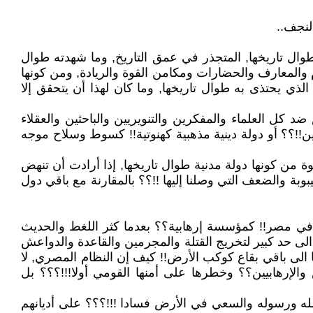
لنجف..
ل تاريخها, المتجذر في عمق التاريخ, وما شهدته طوال
 والمعارف والحضارات ومكامن القوة والريادة, ومن كونها
لذي يحتذى به طوال تاريخها, وما كان لهذا أن يتحقق إلا
كل العلماء والمفكرين والتنويريين والباحثين والعقلاء
ين!!؟؟ أو دولة دينية مذهبية كهنوتية!! كسوط وسلاح موجه
من كونها دولة مدنية طوال تاريخها, إذا أرادت أن تنهض
بة والضعف التي وصلنا إليها !!؟؟ بالمقارنة مع باقي دول
 في مصر!! كمؤسسة إرهابية؟؟ بعدما كثر اللغط والحديث
ى حد كبير لتخريج القتلة والمجرمين والقاعدة والدواعش
الى باقي بقاع كوكب الأرض!! كيف إن النظام المصري, لا
الإرهابيين؟؟ وخطرها على أمنها القومي أولا!!!؟؟؟ بل
 الله ورسوله والسعي في الأرض فسادا !!!؟؟؟ على أديانهم