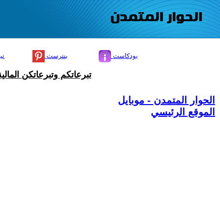
بودكاست
بنترست
تي
تبرعاتكم وتبرعاتكن المال
الحوار المتمدن - موبايل
الموقع الرئيسي