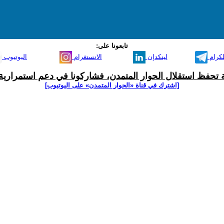
تابعونا على:
لكرام
لينكدإن
الانستغرام
اليوتيوب
ية تحفظ استقلال الحوار المتمدن، فشاركونا في دعم استمرارية 
[اشترك في قناة ‫«الحوار المتمدن» على اليوتيوب]