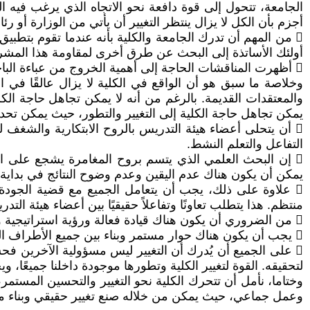
الجامعة، تتحول إلى قوة دافعة نحو الاتجاه الذي يرغب فيه 
أجزم بأن الكل لا يزال ينتظر التغيير أن يأتي من الوزارة أو ر
 من المهم أن تدرك الجامعة والكلية بأنه عندما تقوم بتط
أولئك الأساتذة إلى البحث عن طرق أخرى لمقاومة هذا المشر
 أظهرت المناقشات الحاجة إلى أهمية الخروج من عباءة الباحث الحكومي والبحث عن روح المغامرة وروح الصحفي الذي لا يعترف بالقيود والشروط.
وخلاصة ما سبق هو أن الواقع في الكلية لا يزال عالقًا في ال
والمعتقدات القديمة. بالرغم من أنه لا يمكن تجاهل حاجة الكل
يمكن تجاهل حاجة الكلية إلى التغيير والتطور، حيث يمكن تحد
 أن يتحلى أعضاء هيئة التدريس بالروح الابتكارية والشغف ل
التفاعل والتعلم النشط.
 إن البحث العلمي الذي يتسم بروح المغامرة يشجع على ال
يمكن أن يكون هناك عدم اليقين وعدم وضوح النتائج في بداية ال
 علاوة على ذلك، يجب أن يتعامل الجميع مع قضية الجودة 
منتظم. هذا يتطلب تعاونًا وتفاعلاً حقيقيًا بين أعضاء هيئة ال
 من الضروري أن يكون هناك قيادة فعالة ورؤية استراتيجية واضحة للكلية، تدعم التغيير وتشجع على الابتكار وتضع خططًا قابلة للتنفيذ لتحقيق التطور المستدام.
 يجب أن يكون هناك حوار مستمر وبناء بين جميع الأطراف المعنية لتحقيق تحسين حقيقي في جودة التعليم والبحث العلمي وتجربة الطلبة في الكلية.
 على الجميع أن يُدرك أن التغيير ليس مسؤولية الآخرين ف
لتحقيقه. القوة لتغيير الكلية وتطورها موجودة داخلنا جميعًا،
وختاما، نأمل أن تتحرك الكلية نحو التغيير والتحسين المستمر
وعمل جماعي، حيث يمكن من خلاله صنع تغيير حقيقي وبناء م