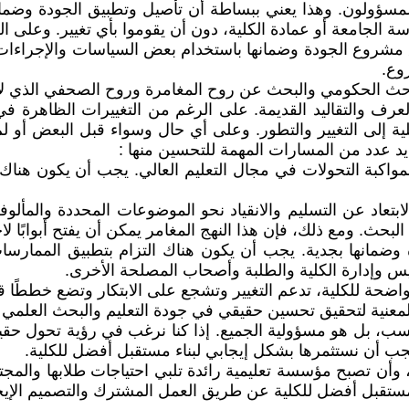
المسؤولون. وهذا يعني ببساطة أن تأصيل وتطبيق الجودة وضمان
ئاسة الجامعة أو عمادة الكلية، دون أن يقوموا بأي تغيير. وعلى ا
بيق مشروع الجودة وضمانها باستخدام بعض السياسات والإجراء
وع.
عرف والتقاليد القديمة. على الرغم من التغييرات الظاهرة في ب
ية إلى التغيير والتطور. وعلى أي حال وسواء قبل البعض أو لم 
يد عدد من المسارات المهمة للتحسين منها :
مواكبة التحولات في مجال التعليم العالي. يجب أن يكون هناك ا
ابتعاد عن التسليم والانقياد نحو الموضوعات المحددة والمأل
بحث. ومع ذلك، فإن هذا النهج المغامر يمكن أن يفتح أبوابًا ل
وضمانها بجدية. يجب أن يكون هناك التزام بتطبيق الممارسات 
تدريس وإدارة الكلية والطلبة وأصحاب المصلحة الأخرى.
حسب، بل هو مسؤولية الجميع. إذا كنا نرغب في رؤية تحول حقيق
 ويجب أن نستثمرها بشكل إيجابي لبناء مستقبل أفضل للكلية.
، وأن تصبح مؤسسة تعليمية رائدة تلبي احتياجات طلابها والمجت
ستقبل أفضل للكلية عن طريق العمل المشترك والتصميم الإيج