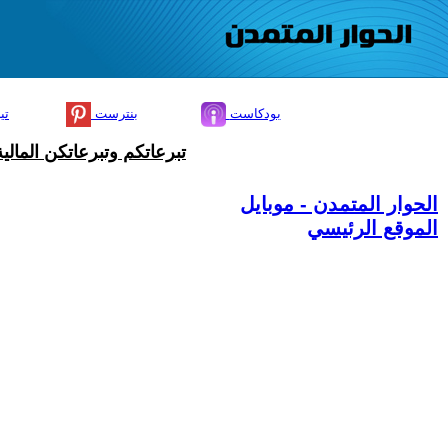
بودكاست
بنترست
تي
تبرعاتكم وتبرعاتكن المال
الحوار المتمدن - موبايل
الموقع الرئيسي