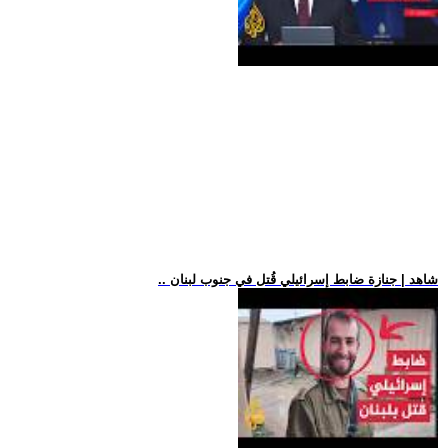
.. شاهد | جنازة ضابط إسرائيلي قُتل في جنوب لبنان