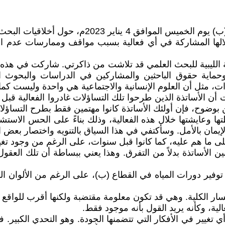
شاركت في فعالية ورشة عمل بجامعة طرابلس في القط
لها المشاركة في أي فعالية بسبب مواقف وممارسات عدم التق
الليبية للبحث العلمي قد تلاشت من ذاكرتي. شاركت في هذه ال
ية وحماية حقوق الباحثين والمشاركين في الدراسات والبحوث ال
ات، مثل أن العلوم الإنسانية والاجتماعية هي واحدة وليست ك
ت أن الأساتذة الذين طرحوا تلك التساؤلات غادروا الفعالية قبل
 بوضوح، فإن أولئك الأساتذة كانوا مهتمين فقط بطرح التساؤلا
 وعايشتها خلال هذه الفعالية، وذلك بناءً على الحس الاستشراف
لإيمان بالأمل. وسأكتفي في هذا السياق بالتنويه واختصار بعض ا
ا على ما هم عليه، كما كانوا قبل سنوات، على الرغم من وجود ت
 الأساتذة بدلاً من التفرق. وهذا يعني ببساطة أن تلك العقول
وفير دورات المياه في القطاع (ب)، على الرغم من الألوان الزا
تغيير في الأفكار التي تتضمنها الجودة. وهو التحدي الكبير. فا