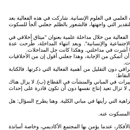
اع (ب) يوم الخميس الموافق 4 يناير 2023م، حول أخلاقيات البحث العلمي في العلوم الإنسانية. شاركت في هذه الفعالية بعد
دير التي واجهتها، فالشعور بالظلم جعلني ألجأ للسكوت
فعالية من خلال مداخلة علمية بعنوان "ميثاق أخلاقي في
اجتماعية والإنسانية". وبعد انتهاء المداخلة، طُرحت عدة
ما أشرت في مداخلتي. وهكذا كانت جل المداخلات.
 أن أتمكن من الإجابة، وهذا جعلني أقول إن من الأخلاقيات
ت.
ي دون التقليل من أهمية الفعالية التي ذكرتها. فالكتابة
لنقاط:
غييرات في المباني والمنشآت في القطاع (ب). لا يزال هناك
 لا تزال تعيد إنتاج نفسها دون أن تكون قادرة على إحداث
هية التي رأيتها في مباني الكلية. وهنا يطرح السؤال: هل
لأفكار، عندما يؤمن بها المجتمع الأكاديمي، وخاصة أساتذة