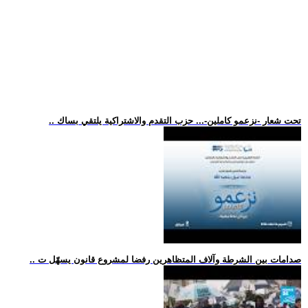
.. تحت شعار -نزعمو كاملين-... حزب التقدم والاشتراكية يلتقي بساك
.. صدامات بين الشرطة وآلاف المتظاهرين رفضا لمشروع قانون يسهّل ت