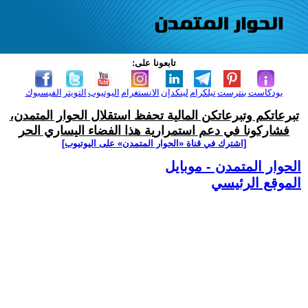
تابعونا على:
بودكاست
بنترست
تيلكرام
لينكدإن
الانستغرام
اليوتيوب
التويتر
الفيسبوك
تبرعاتكم وتبرعاتكن المالية تحفظ استقلال الحوار المتمدن،
فشاركونا في دعم استمرارية هذا الفضاء اليساري الحر
[اشترك في قناة ‫«الحوار المتمدن» على اليوتيوب]
الحوار المتمدن - موبايل
الموقع الرئيسي