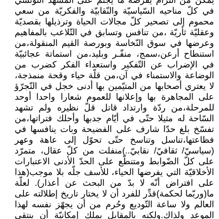
يمكن من التزام يفرضه ما يجثم على المشهد التّونسيّ
في كلّ مناحيه السّياسيّة والنّقابيّة والفكريّة من سعي
محموم إلى تصحير كلّ مجالات الحياة وترذيلها بقصديّة
وعقليّة ثأريّة ،من تنافس وتسابق في التّلاعب بالمفاهيم
وعرضها في سوق النّخاسة وبورصة القيم المنقولة،من
استنطاح أرعن،سمج، منفّـر وبليد،من استماتة عجائبيّة
في الإضراب عن التّفكير واستعداء الفكر كضرب من
الوضاعة والاستمناء في آن،من قلّة حياء وقحة منمذجة،
لا يعتري أصحابها من المتيّمين بها أدنى خجل في التّجرّؤ
على المجاهرة بها وإعلانها للعموم شعارا واحدا أوحد
للمرحلة،من ردّة وارتداد قاتل قلّ نظيره ولم تشهد
السّاحة له مثيلا حتّى في أيّام جدبها وأحلك فتراتها،من
تفسّخ بلغ حدّا شارف على الفضيحة وبات ينافسها في
فظاعتها،تناسل وتناسخ حتّى تحوّل إلى عاهة وعهر
(سياسيّ/ ثقافيّ/ نقابيّ..)منفلت من كلّ عقال، متمرّد
على كلّ الضّوابط ومتنطّع على الحدّ الأدنى الاعتبارات
الأخلاقيّة التي يفرضها الحياء، للأسف جلّه بلا موجب(هذا
على افتراض أنّه لا بدّ من البحث عن أعذار). لعلّة
ما(وربّما لحكمة)قدِّر للفرد أن لا يختار تاريخ إطلالته على
العالم ولا ساعة التّوديع وحُرم من أن يجهّز نفسه لهذا
الموعد ولذاك.ولكنه بالمقابل يملك إمكانيّة أن ينتقي