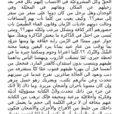
الحقّ وكلّ المشروعيّة في الانتساب إليهم بكلّ فخر بعد
رحيلهم عن المكان وبقائهم في المخيّلة وفي
الوجدان.وهل يرحل من كان دوما على سفر من سفر
إلى سفر؟؟. وكيف يغيب من كلّما نأت بهم المسافات
وحالت دونهم عاديات الزّمان وقانون الفناء الطّبيعيّ بات
حضورهم أكثر كثافة وبشكل مرعب ولكنّه مبهر؟؟. ومتى
يُنسى من احتلّ في الذّاكرة ما ينعش الذّاكرة ويفتكّ منها
جواز عبور ممتدّا في الزّمن راية خفّاقة بها ومنها نتزوّد
بما توجّب من عناد عنيد يمدّنا ببرد اليقين ويقينا محنة
الشّكّ والتّردّد ؟؟.كلّما اعترانا وجوم وسكنتنا حيرة ما في
لحظة حيرى، لمّا تتشعّب الدّروب وينهشنا اليأس يداهمنا
طيفهم وينتصب بدون استئذان،كالقدر المارد، فنخجل من
أنفسنا قبل أن ينهرنا طيفهم فنتوب عمّا كنّا سنقترفه من
ذنب ونعود الى الجادّة صاغرين. تفرح عندما عن سيرتهم
تتحدث وعن مآثرهم تكتب، ويعتريك زهو جميل مزهر
وإن كان مشوبا بأحزان وأشجان مريرة. وما ذاك إلاّ لأنك
عن جزء من ذاتك تتحدث.ولأنّ الكتابة مسؤوليّة أدبيّة
وفكريّة وأخلاقيّة مرعبة ومخيفة فإنّك ترهب من الكتابة
عنهم مخافة أن لا ترقى الكلمة إلى حجم ما يعتمل في
داخلك من خليط من الأفراح والأحزان والأشجان فتكون
دون المراد والمأمول،أن لا تكون أمينا لمّا انتدبت نفسك