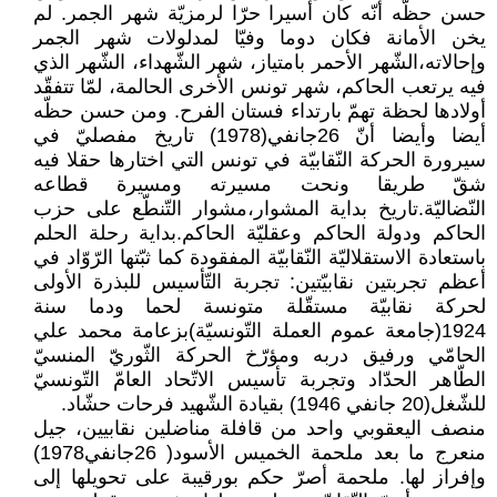
حسن حظّه أنّه كان أسيرا حرّا لرمزيّة شهر الجمر. لم
يخن الأمانة فكان دوما وفيّا لمدلولات شهر الجمر
وإحالاته،الشّهر الأحمر بامتياز، شهر الشّهداء، الشّهر الذي
فيه يرتعب الحاكم، شهر تونس الأخرى الحالمة، لمّا تتفقّد
أولادها لحظة تهمّ بارتداء فستان الفرح. ومن حسن حظّه
أيضا وأيضا أنّ 26جانفي(1978) تاريخ مفصليّ في
سيرورة الحركة النّقابيّة في تونس التي اختارها حقلا فيه
شقّ طريقا ونحت مسيرته ومسيرة قطاعه
النّضاليّة.تاريخ بداية المشوار،مشوار التّنطّع على حزب
الحاكم ودولة الحاكم وعقليّة الحاكم.بداية رحلة الحلم
باستعادة الاستقلاليّة النّقابيّة المفقودة كما ثبّتها الرّوّاد في
أعظم تجربتين نقابيّتين: تجربة التّأسيس للبذرة الأولى
لحركة نقابيّة مستقّلة متونسة لحما ودما سنة
1924(جامعة عموم العملة التّونسيّة)بزعامة محمد علي
الحامّي ورفيق دربه ومؤرّخ الحركة الثّوريّ المنسيّ
الطّاهر الحدّاد وتجربة تأسيس الاتّحاد العامّ التّونسيّ
للشّغل(20 جانفي 1946) بقيادة الشّهيد فرحات حشّاد.
منصف اليعقوبي واحد من قافلة مناضلين نقابيين، جيل
منعرج ما بعد ملحمة الخميس الأسود( 26جانفي1978)
وإفراز لها. ملحمة أصرّ حكم بورقيبة على تحويلها إلى