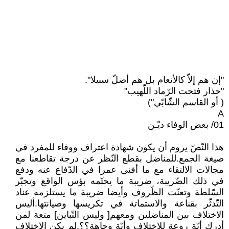
"إن هم إلاّ كالأنعام بل هم أضلّ سبيلا".
"حذار فتحت الرّماد اللّهيب"
( أو القاسم الشّابّي")
A
01/ بعض الوفاء ديْـن
هذا النّصّ يروم أن يكون شهادة اعتراف ووفاء للمفرد في
صيغة الجمع.للمناضل بقطع النّظر عن درجة تقاطعنا مع
مجالات الالتقاء مع ما أفنى عمرا في الدّفاع عنه ودفع
في ذلك الضّريبة، ضريبة ما يحتّمه بؤس الواقع وتجبّر
السّلطة وتعنّت الظّروف وأيضا ضريبة ما يستلزمه عناد
التّدثّر بقناعة والاستماتة في تكريسها وصيانتها.أليس
الاختلاف بين المناضلين ومعهم[ وليس التّباين] متعة لمن
أدرك أيّة روعة للاختلاف وأيّة وجاهة؟؟.لم يكن الاختلاف