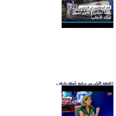
.. الحلقة الأولى من برنامج -أسئلة حارقة-!