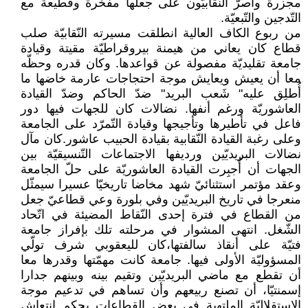
مجزرة وأصرّ النّقابيّون على جعلها مفخرة وقطيعة مع
التّدجين والتّبعيّة.
من ربوع الكاف العالية انطلقت مسيرته النّقابيّة صلب
قطاع كان يعاني من هيمنة بيروقراطيّة مقيتة وقيادة
جامعة تقليديّة مفصولة عن قواعدها. وكان قدره وحظّه
معا أن يعيش ويعايش موجة احتجاجات عارمة خاضها ما
أُطلِق عليه" شَعب البريد" ضدّ الحاكم وضدّ القيادة
العاشوريّة ورغم أنفها. نضالات كان للجهات فيها دور
فاعل في تأطيرها وتأجيجها وقيادة التّمرّد على الجامعة
وعلى رغبة القيادة النّقابية بقيادة الحبيب عاشور.كان مآل
نضالات البريديّين ورديفها الاجتماعات التّنسيقيّة بين
الجهات أن أُجبِرت القيادة العاشوريّة على حلّ الجامعة
وعقد مؤتمر استثنائيّ شهد مخاضا تاريخيّا عسيرا سيمثّل
منعرجا في تاريخ البريديّين وفي بلورة وعي قطاعيّ جعل
من القطاع في فترة إحدى النّقاط المضيئة في اتّحاد
الشّغل. انتهى المشوار في مرحلته تلك بإفراز جامعة
فتيّة على أنقاذ سالفتها،كان لليعقوبي شرف تولّي
المسؤوليّة الأولى فيها. جامعة كانت مهمّتها وقدرها معا
أن تقطع مع ماضي البريديّين وتقيم بينه وبينهم جدارا
إسمنتيّا، أن تصنع ربيعهم وأن تساهم في تدعيم موجة
الاستقلاليّة الملتهبة في بعض القطاعات بحكم انتعاش