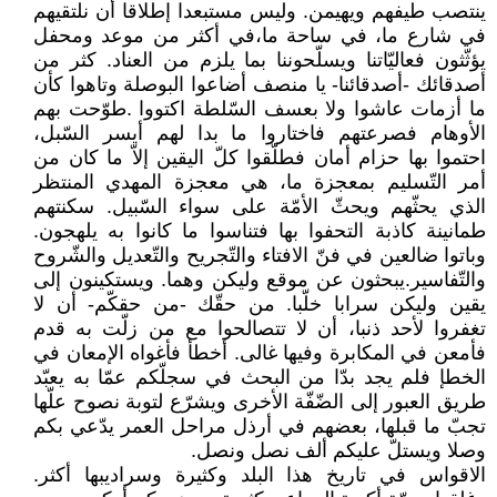
ينتصب طيفهم ويهيمن. وليس مستبعدا إطلاقا أن نلتقيهم
في شارع ما، في ساحة ما،في أكثر من موعد ومحفل
يؤثّثون فعاليّاتنا ويسلّحوننا بما يلزم من العناد. كثر من
أصدقائك -أصدقائنا- يا منصف أضاعوا البوصلة وتاهوا كأن
ما أزمات عاشوا ولا بعسف السّلطة اكتووا .طوّحت بهم
الأوهام فصرعتهم فاختاروا ما بدا لهم أيسر السّبل،
احتموا بها حزام أمان فطلّقوا كلّ اليقين إلاّ ما كان من
أمر التّسليم بمعجزة ما، هي معجزة المهدي المنتظر
الذي يحثّهم ويحثّ الأمّة على سواء السّبيل. سكنتهم
طمانينة كاذبة التحفوا بها فتناسوا ما كانوا به يلهجون.
وباتوا ضالعين في فنّ الافتاء والتّجريح والتّعديل والشّروح
والتّفاسير.يبحثون عن موقع وليكن وهما. ويستكينون إلى
يقين وليكن سرابا خلّبا. من حقّك -من حقكّم- أن لا
تغفروا لأحد ذنبا، أن لا تتصالحوا مع من زلّت به قدم
فأمعن في المكابرة وفيها غالى. أخطأ فأغواه الإمعان في
الخطإ فلم يجد بدّا من البحث في سجلّكم عمّا به يعبّد
طريق العبور إلى الضّفّة الأخرى ويشرّع لتوبة نصوح علّها
تجبّ ما قبلها، بعضهم في أرذل مراحل العمر يدّعي بكم
وصلا ويستلّ عليكم ألف نصل ونصل.
الاقواس في تاريخ هذا البلد وكثيرة وسراديبها أكثر.