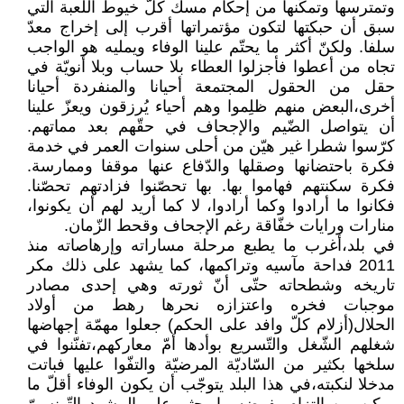
وتمترسها وتمكّنها من إحكام مسك كلّ خيوط اللّعبة التي
سبق أن حبكتها لتكون مؤتمراتها أقرب إلى إخراج معدّ
سلفا. ولكنّ أكثر ما يحتّم علينا الوفاء ويمليه هو الواجب
تجاه من أعطوا فأجزلوا العطاء بلا حساب وبلا أنويّة في
حقل من الحقول المجتمعة أحيانا والمنفردة أحيانا
أخرى،البعض منهم ظلِموا وهم أحياء يُرزقون ويعزّ علينا
أن يتواصل الضّيم والإجحاف في حقّهم بعد مماتهم.
كرّسوا شطرا غير هيّن من أحلى سنوات العمر في خدمة
فكرة باحتضانها وصقلها والدّفاع عنها موقفا وممارسة.
فكرة سكنتهم فهاموا بها. بها تحصّنوا فزادتهم تحصّنا.
فكانوا ما أرادوا وكما أرادوا، لا كما أريد لهم أن يكونوا،
منارات ورايات خفّاقة رغم الإجحاف وقحط الزّمان.
في بلد،أغرب ما يطبع مرحلة مساراته وإرهاصاته منذ
2011 فداحة مآسيه وتراكمها، كما يشهد على ذلك مكر
تاريخه وشطحاته حتّى أنّ ثورته وهي إحدى مصادر
موجبات فخره واعتزازه نحرها رهط من أولاد
الحلال(أزلام كلّ وافد على الحكم) جعلوا مهمّة إجهاضها
شغلهم الشّغل والتّسريع بوأدها أمّ معاركهم،تفنّنوا في
سلخها بكثير من السّاديّة المرضيّة والتفّوا عليها فباتت
مدخلا لنكبته،في هذا البلد يتوجّب أن يكون الوفاء أقلّ ما