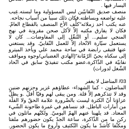
اليسار فيها .
منصف صديق النّقابيّين لبس المسؤولية وما لبسته.عِيب
عليه تواضعه وبساطته.فكان ذلك سببا من أسباب نجاحه.
عنه يكتب أحد زملائه"كلِّف الأخ المنصف بالقطاع العامّ.
فكان لا يفارق مكتبه إلاّ لأكل صحن مقرونة في نهج
المنجي سليم... أو التّنقّل إلى المفاوضات... كان لا
يستعمل سيّارة الاتّحاد إلاّ للعمل النّقابيّ. وقد يستغني
عنها فتبقى رابضة في ساحة محمد علي ويأخذ الميترو
إلى سكناه بحيّ الرّمّانة"(الهادي الغضباني/وجوه ومواقف
نقابيّة في الذّاكرة،عضو مكتب تنفيذيّ سابق في اتّحاد
الشّغل لدورات)
03/ المناضل لا يغفر
المناضلون - كما الشهداء- عطاؤهم غزير وحزنهم ضنين
وقد لا تتذكرهم إلاّ قلة. ومن يبقى لهم وفيّا أقلّ .و يظلّ
عزاؤنا أنّ الكثرة ليست بالضّرورة علامة الحقّ ولا القلّة
من أمارات الباطل. قد ننساهم في غمرة طاحونة الشّيء
المعتاد. قد يلهينا عنهم الهمّ اليوميّ. ولكنّهم ماثلون في
ركن ما من الذّاكرة، ساعة الجدّ يكون حضورهم ملفتا
ومكثّفا كأشدّ ما يكون التّكثيف وأروع ما يكون الحضور.