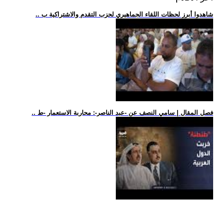
.. شاهدوا أبرز لحظات اللقاء الجماهيري لحزب التقدم والاشتراكية ب
.. فصل المقال | سامي النصف عن -عبد الناصر-: محاربة الاستعمار -ط