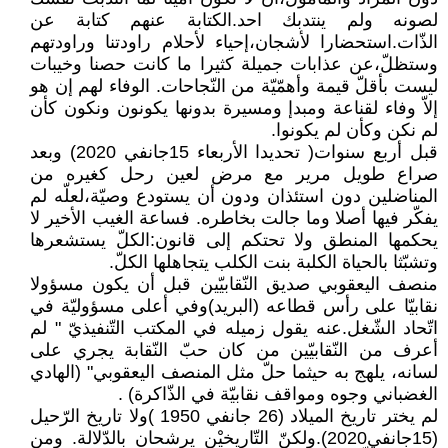
لصونه ولم ينتدبك احد.الكتابة عنهم كتابة عن
الذّات.استحضارا لأشجان،إحياء لأحلام راودتنا وراودتهم
وستظلّ،عن عذابات جميلة كثيرا ما كانت حصنا وخيبات
ليست بأقلّ قيمة وأهمّيّة من النّجاحات. الوفاء لهم إن هو
إلاّ وفاء لقناعة ومبدإ ومسيرة بدونها يكونون ونكون كأن
لم نكن وكأن لم يكونوا.
قبل أربع سنوات( تحديدا الأربعاء 15جانفي 2020) وبعد
صراع طويل مرير مع مرض لعين رحل كغيره من
المناضلين دون استئذان ودون أن يستودع وصيّة،لعلّه لم
يفكّر فيها أصلا وما جالت بخاطره. فساعة الغيب الأخير لا
يحكمها المنطق ولا تحتكم إلى قانون:الكلّ يستشعرها
وتشبّثا بالحياة الكلبة بنت الكلب يتجاهلها الكلّ.
منصف اليعقوبي صديق النّقابيّين قبل أن يكون مسؤولا
نقابيّا على رأس قطاعه (البريد)وفي أعلى مسؤوليّة في
اتّحاد الشّغل.عنه يقول زميله في المكتب التّنفيذيّ " لم
أعرف من النّقابيّين من كان حبّ النّقابة يجري على
لسانه، يلهج به حيثما حلّ مثل المنصف اليعقوبي" (الهادي
الغضباني وجوه ومواقف نقابيّة في الذّاكرة) .
لم يختر تاريخ الميلاد (26 جانفي 1950 )ولا تاريخ الرّحيل
(15جانفي2020).ولكنّ التّاريخيْن يرشحان بالدّلالة. ومن