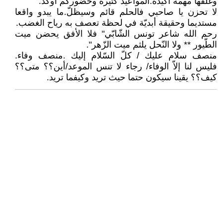
وغلقها مهمّة أكيدة.المواعيد كثيرة وحضوركم أوكد.
لا تحزن يا صاحبي فالحلم قائم وسيظلّ.ما يبدو واقعا
مستديما وحقيقة أبديّة في لحظة تعصف به رياح الغضب.
رحم الله شاعر تونس الشّابّي" فلا الأفق يحضن ميت
الطّيور ** ولا النّحل يلثم ميت الزّهر".
منصف سلام عليك / كلّ السّلام إليك .منصف وفاء.
فليس لنا إلاّ الوفاء/ رجاء لا تنس الموعد/أين؟؟ متى؟؟
كيف؟؟ يقينا سيكون حتما حيث تريد وكيفما تريد.