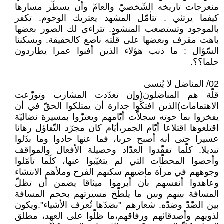
منعرجات تاريخه الشّخصيّ والعامّ وأن يسطّر مسارها
كيفما يرتئي . تتأمّل المشهد يعتريك الوجوم. تكفر
بالموجود وتستصعب المنشود. تتراءى لك الصور بعضها
باهت مقرف وبعضها على قلّته ناصع كالحقيقة. ويسكننا
السّؤال : ما ذنب هؤلاء الذين أفنوا عمرا يطاردون
حلما؟؟.
02/ المناضل لا يٌنسى
قلّة هم المناضلون(وإن تعدّدت المشارب وتوزّعت
الاهتمامات)الذين افتكّوا جدارة أن يمتلكوا الحقّ في أن
يفخروا بما حوته سجلاّت أيّامهم ويعتزّوا بمسيرة نضاليّة
اقتلعوها اقتلاعا أيّام الجمر،أيّام كان مجرّد التّفاؤل رهانا
عسيرا حتى أنه أصبح حربا، فما عنها حادوا وما بدّلوا
تبديلا. كلّما تفقّدوا العدّاد وحصيلة الأفعال والمواقف
وأحصوا المحطّات التي لم يتغيّبوا عنها، كلّما تأمّلوا
وجوههم في مرآة ماضيهم سكنهم الفرح وملأهم الانتشاء
وعاهدوا أنفسهم بأن أبرموا ميثاقا يضمن أن تظلّ
المسافة بينهم وبين ما يلطّخ مسيرتهم بحجم المسافة
بين الضّدّ وضدّه. شعارهم "بضدّها تُعرف الأشياء".ويكون
لذويهم وأصدقائهم ورفاقهم،ما ظلّوا على العهد، مطلق