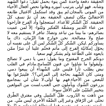
الحقيقة دفعة واحدة كمن ينوء بحمل ثقيل: دعوا الشّهيد
وشأنه. فهو أولى بترتيب أموره.وهاتوا نحصِ أفعال الأحياء
من الموتى بالمجان.لم يبق وقد استكمل الاغتيال طابعه
الاحتفاليّ مكان لنصف الحقيقة بعد أن تمّ نسف كلّ
الحقيقة. كلّ الشّكر للأعداء. استعجلوا وأد الفرح فأراحونا
من عناء التّدبير ومشقّة التّفكير وثبّتوا- إلاّ لمن عميت
بصائرهم- ما بيننا من تباعد وتضادّ. تنافر لا يستقيم معه لا
صلح ولا مصالحة. نحن خوارج هذا الزّمان، ذاك ما
يساوركم .ليكن. الشّكر كلّ الشّكر لمن أل على نفسه أن
يحوّل إمكانيّة الفرح إلى مأتم فحتّم علينا أن نتبرّأ ممّن
بايعوه على الطّاعة ولم يشكر لهم سعيا.
دونكم الجرح المفتوح وما يقول: دمي يا دمي لا تصالح
.وليقولوا ما شاؤوا عن فنون التّسامح.مادام في القلب
نبض يطلب ثأرا فليس على الشّهداء أن يبيعوا دمي.
ومتى كان الشّهيد بحاجة إلى المراثي؟؟. فليتبرّعوا بها
للبعض من الأحياء.فهم بها أولى.لا شأن لي بمجاميع
يزرعون الشّوك ويأملون جني العنب.لست من المولعين
بتخيير السّيّئ على الأقلّ سوءا.
من تاهت به الدّروب. ظلّ السّبيل وفي مفترق الطّرق
تخلّى عن الرّفاق وعبر إلى الضّفّة الأخرى ليس منّي. من
راودته نفسه عن نفسه فما استطاع لشهواته صدّا ولا