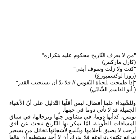
"من لا يعرف التّاريخ محكوم عليه بتكراره"
(كارل ماركس)
"كنت ولا زلت وسوف أبقى"
(روزا لوكسمبورغ)
"إذا طمحت للحياة النّفوس // فلا بدّ أن يستجيب القدر"
( أبو القاسم الشّابّي)
وللشّهداء علينا أفضال. ليس أقلّها التّدليل على أنّ الأشياء
الجميلة قد لا تأتي دوما في حينها.
تونس، كدأبها دوما، في مشاوير حِلّها وترحالها، في سباق
المسافات الطّويلة، لمّا يمكر بها التّاريخ تبحث عن أفق
أرحب لا يضيق بأحلامها ويتّسع لأشجانها،تخاتل من بسعير
نيرانه تكتوي،تراوغه فلا يدرك أن لا أحد يستطيع أن ينالها