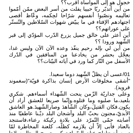
خجول هو إلى المواساة أقرب؟؟
من أين أتدبّر ربّا حبيبا يفلت من أسر البعض ممّن أمّموا
تعاليمه ونصّبوا أنفسهم شرّاحا لحِكمه، وعّاظ أقصى
اجتهادهم الإفتاء في ما يبيّض شهوات السّلاطين والتّستّر
على عوراتهم؟؟
أين أعثر على خالق جميل يزرع الدّرب المؤدّي إلى قبر
الشّهيد ورودا ؟؟
من أين لي بإله رحيم ينفّذ وعده الآن الآن وليس غدا،
يعجّل بحشر من يخادعنا من المنافقين في الدّرك
الأسفل من النّار كما ورد في آياته البيّنات؟؟
01/عسى أن يظلّ الشّهيد دوما سعيدا.
"أشقى مخلوقات الأرض إنسان بذاكرة قويّة"(سغموند
فرويد).
وعلى جداريّة الزّمن ينحت الشّهداء أسماءهم. شكري
بلعيد،ما صلبوه وما قتلوه.وإنّما صريعا للعشق أراد أن
يكون.فكان القتيلَ،وكان الشّاهدَ وصارالشّهيدَ.هو العاشق
الأبديّ،مجنون بحبّ البلد وأشجان البلد ديْـنا عاطفيّا منذ
أصابته حمّى التّمرّد على بلادة ركيكة رعناء،فاستنجد
بالعناد فأبى إلاّ أن يلازمه كظلّه، كلعنة المخاطرة لمّا