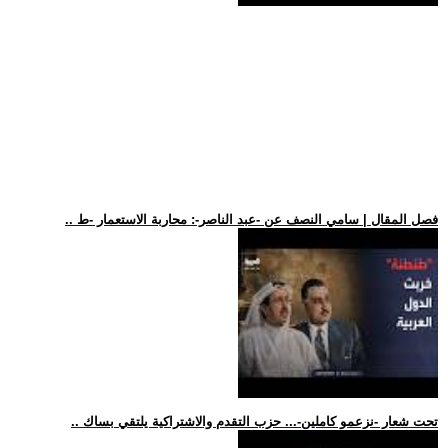
.. فصل المقال | سامي النصف عن -عبد الناصر-: محاربة الاستعمار -ط
.. تحت شعار -نزعمو كاملين-... حزب التقدم والاشتراكية يلتقي بساك