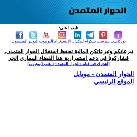
تابعونا على:
بودكاست
بنترست
تيلكرام
لينكدإن
الانستغرام
اليوتيوب
التويتر
الفيسبوك
تبرعاتكم وتبرعاتكن المالية تحفظ استقلال الحوار المتمدن،
فشاركونا في دعم استمرارية هذا الفضاء اليساري الحر
[اشترك في قناة ‫«الحوار المتمدن» على اليوتيوب]
الحوار المتمدن - موبايل
الموقع الرئيسي