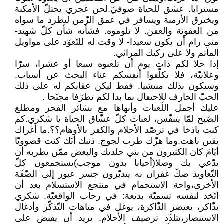
مسترابا. عشق للحياة صوفيّ.لحن غجري يحتلّ الأمكنة
ويخترق الأزمنة ويسافر في عمق الزّمن ليطرد ما سواه
من العفونة والعفن. لا تلوموه. فشأنه شأن كلّ شهيد-
متى رام أن يكون سعيدا- لا وقت له للتّعوّد على مواويل
المآتم ولا على ركيك المراثي.
إذا حلا لكم ذات يوم أن تلعنوه سبعا أو عشرا، سرّا
وعلانيّة، فلا تكلّفوا أنفسكم عناء البحث عن أسباب.
وسيكون بذلك منتشيا. فقط ليكن عقابكم له على ذلك
الحبّ الجارف للاحتفال بما بدا لكم تطرّفا مجنّحا .
عليك أجمل اللّعنات وأبهاها مع بشائر الفجر ومطلع
الصّبح لمّا يتنفّس، لعنات كلّ عشّاق الحياة يا شكري.كم
كنت باذخا في ترصّد الأحلام والكفر بالأوهام؟؟.ما أغراك
يقين باهت.وما هزّك طرب لجوج. ذنبك أنّك كنت قصوويّا
أيّامَ كان الكثيرون من بني جلدتك والبعض ممّن يطربه أن
يدّعي بك وصلا(أحيانا بدون موجب)يستجمعون كلّ
التّعاويذ صكّ غفران به يتدبّرون جسر عبور إلى الضّفّة
الأخرى،واحة الاستجمام في منتجع الاستسلام بعد أن
اتّخذ لنفسه تسميّة بديعة: في رحاب الواقعيّة. شكري
يذّاكر، يعتصر الذّاكرة، يوغل في متاهات التّذكّر وأدغال
الاستبصار،يتلذّذ ترصيف الأحلام. يريد أن يقبض على