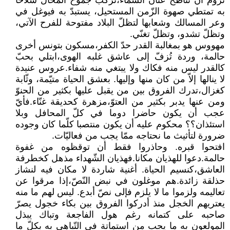
تروم أن تناطح عنان السّماء،تركب جموح المحال سلاحا
به تمتطي صهوة الزّمن المستحيل، يستبدّ به فيوغل في
وعر المسالك وشعابها لتظلّ البلاد مفتوحة للفرح الآتي،
وتظلّ تشدو، وتظلّ تغنّي.
مهووس هو بمغالبة القدر حدّ الكفر،مسكون بتونس أخرى
حالمة، وردة تُزفّ إلى عاشق غلبه الهوى،ابتلي بحبّ
كالقدر ليس منه فكاك ولا يبتغي منه شفاء.عروس عنيدة
لا ينالها إلاّ من كان منها وإليها. بعشق الحياة متيّمة، وثّابة
كغزال،تدرك الفروق بين من يقبل عليها بكثير من الحنوّ
ومن عنها يدبر بكثير من العتوّ،مزهرة كحديقة غنّاء.فأيّ
عجب أن يكون حاضرا دوما في كلّ المحافل وبلا
استئذان؟؟ محكوم عليه أن يكون منتصبا كلّما كان وجوده
ضرورة لتأثيث ما نحتاجه ممّا يجب من فعاليّات.
افتحوا قبره. وحاذروا فقط أن توقظوه من غفوة
حالمة.دعوا للهذيان مكانا.فهذيان الشّهداء مذهل كخطرفة
العاشق،كنسيم الحياة. أغنية شاردة لا مكان فيه لنشاز
حذلقة زائدة.هم موغلون في نبض النّصّ،إذا مرقوا عن
تعاليمه ولزموا ما لا يلزم فإلى نصّ أبدع. ليس لهم ما منه
يعتريهم الخجل منذ أدركوا الفروق بين بكاء خجول يصرّ
صاحبه على كتمانه رغم هول الفاجعة وتباك يبذل
المولعون به ما يجب من استماتة في التّباهي به بكلّ ما