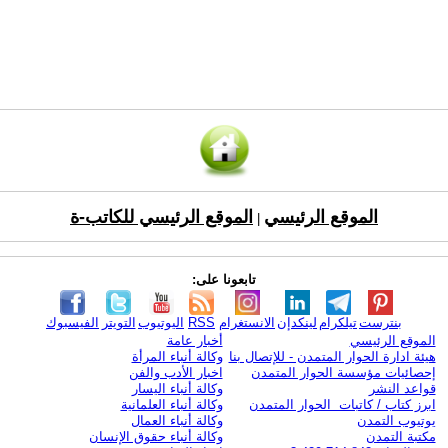
الموقع الرئيسي
الموقع الرئيسي للكاتب-ة
|
تابعونا على:
بنترست
تيلكرام
لينكدإن
الانستغرام
RSS
اليوتيوب
التويتر
الفيسبوك
الموقع الرئيسي
أخبار عامة
هيئة ادارة الحوار المتمدن - للإتصال بنا
وكالة أنباء المرأة
إحصائيات مؤسسة الحوار المتمدن
اخبار الأدب والفن
قواعد النشر
وكالة أنباء اليسار
ابرز كتاب / كاتبات الحوار المتمدن
وكالة أنباء العلمانية
يوتيوب التمدن
وكالة أنباء العمال
مكتبة التمدن
وكالة أنباء حقوق الإنسان