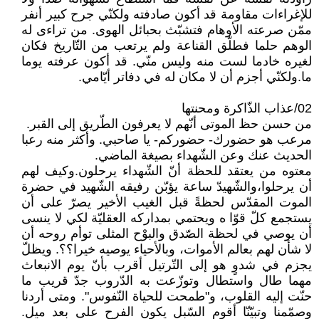
للإغراءات مقاومة قد أكون صادفته ولكنّي جرح كبير أنفر
ممّن صرعته الأوهام فتشبّث بحبائل الهوى. من تراءى له
الوهم حلما فطلّق القناعة ولم يرتعب من التّاريخ فكان
لغيره خادما لست منه وليس منّي. قد أكون عرفته يوما
ما.ولكنّي أجزم أن لا مكان له في دفاتر أيّامي.
02/عذاب الذّاكرة ومحنتها
من حسن حظ الموتى أنّهم لا يعرفون الطّريق إلى القبر.
مرعب هو حضورك- حضوركم- يا صاحبي. وأكثر منه رعبا
الحديث عنك وعن الشّهداء بصيغة الماضي.
معتوه من يعتقد للحظة أنّ الشّهداء يرحلون.وكيف لهم
أن يرحلوا،والشّهيدّ ساعة يؤبّن رفيقه الشّهيد في حضرة
الموت المقدّس لحظةً قبل الغيب الأخير يصرّ على أن
يستجمع كلّ قوّا ه ويحتمي بمداركه العقليّة لكي لا ينسى
أن يوصي في لحظة الصّدق والبوْح المثلى توأم روحه أن
لا شأن لهم بعالم الأموات، وبالأحياء يوصيه خيرا؟؟. ويظلّ
يجزم في شدوٍ هو إلى التّرتيل أقرب بأنّ يوم الانبعاث
مهما طال واستطال وتوزّعت به الدّروب جدّ قريب ما
حنّت إليه القلوب، و"طمحت للحياة النّفوس". ومتى أردنا
وصمّمنا وتبيّنّا أقوم السّبل يكون الفرح على بعد ميل.