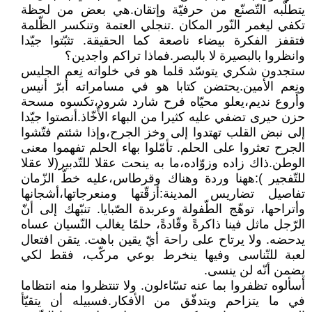
يتطلّبه التّصنّع من حرفيّة وإتقان.هي بعض من لحظة
تكفي ليغمر النّور المكان .تنجلي العتمة وتنكسر الظّلمة
فتقفز الفكرة بيضاء ناصعة كما الحقيقة. تثبّتوا جيّدا
وانظروا بالبصيرة لا بالبصر.فماذا تراكم واجدين؟
ستجدون شكري يتوسّد قلما هو في خلواته نِعم الجليس
ونِعم الأمين.يحتضن كتابا هو في مسامراته أبرّ أنيس
وأروع نديم،يعلو محيّاه فرح شارد شرود،تكسوه مسحة
حزن حيرى تضفي عليه كثيرا من البهاء الأّخّاذ.أنصتوا جيّدا
إلى نبض القلب تهتدوا إلى وخز الجرح،وإذا شئتم فتّشوا
الجرح تعثروا على الحلم. تأمّلوا بهاء الحلم تفهموا معنى
الوطن.ذاك زاده وزوّاده،ما به ينحت عقلا للتّدبير(لا عقلا
للتّفجير ):ههنا وردة وهناك وقرطاس،عليه خطّ الزّمان
تفاصيل تضاريس المدينة:أزقّتها ومنعرجاتها،أشجانها
وأتراحها، توهّج الطّفولة وعربدة الصّبايا. تنبّهك إلى أنّ
الرّجل ماثل فينا ذاكرةً وقّادةً، حلمًا يغالب النّسيان عساه
يدحضه. ولا يرتاح على راحة أيّ يقين باهت. يتقن افتعال
لعبة للتّناسى وفيها ينخرط بوعي مركّب، فقط لكي
يضمن أنّه لن ينسى.
أسألوه تظفروا بما عنه تسّاءلون. ولا تنتظروا منه انتظاما
في ما يتزاحم ويتدفّق من الأفكار.فسبيله أن يتقيّأ