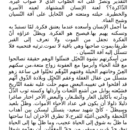
التّقدير ونصرّ على أنّه الصّواب الذي لا صواب غيره.
الذّاكرة؟؟ لعنة الإنسان المشتهاة. لعبته الآسرة
والخطيرة. حيلته ومتعته في التّحايل على آفة النّسيان
وشبح الفناء.
ما أجمل الإنسان وأسعده عندما يعتنق فكرة. لمّا تستبدّ به
وتسكنه يهيم بها.فيصبح هو الفكرة. ويظلّ عزاؤه أنّ
الفكرة تجفل من الموت ولا تعرف إلى القبر
طريقا،يموت صاحبها وهي باقية لا تموت.ترثيه فتحميه فلا
تتسلّل إليه آفة النّسيان .
من أسكرتهم نشوة التّخيّل فتمثّلوا الوهم حقيقة تصالحوا
مع قلّة الحياء وأبرموا مع العفونة زواج متعة،من سكنهم
العِيّ وخانتهم الحيلة وفتنهم التّوهّم تخيّلوا في ساعة زهو
متسلّل من عقال الغفلة وعقم التّخيّل وبلادة الذّوق أنّهم
قد أفلحوا في تغييبه،البعض منهم حلّت عليه نقمة التّاريخ
فشيّعته بوابل من أشنع اللّعنات وأرذلها وكسته ثوب الذّلّ
ودثّرته بأكاليل العار والصَّـغار، والبعض الآخر اختار صاغرا
ذليلا ذلولا أن يكون في عداد الأحياء الأموات. وظلّ بلعيد
وسيظلّ - كأيّ شهيد سعيد- يتسلّل ليسكن بين أهداب
اللّحظة والحين.أغنيّة للفرح،لا تطرق الأحزان أبدا ساحتها
ما ظلّ به شوق إلى الحياة عجيب، وما ظلّ بها إلى الحياة
توق جدّ غريب.ويبقى من حقّ المغفّلين أن يعدّوه شوقا