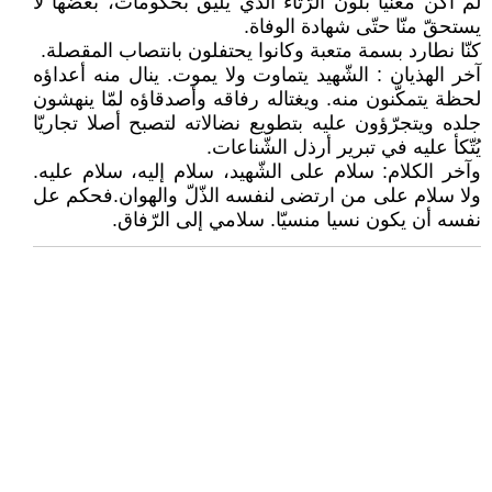
لم أكن معنيّا بلون الرّثاء الذي يليق بحكومات، بعضها لا
يستحقّ منّا حتّى شهادة الوفاة.
كنّا نطارد بسمة متعبة وكانوا يحتفلون بانتصاب المقصلة.
آخر الهذيان : الشّهيد يتماوت ولا يموت. ينال منه أعداؤه
لحظة يتمكّنون منه. ويغتاله رفاقه وأصدقاؤه لمّا ينهشون
جلده ويتجرّؤون عليه بتطويع نضالاته لتصبح أصلا تجاريّا
يُتّكأ عليه في تبرير أرذل الشّناعات.
وآخر الكلام: سلام على الشّهيد، سلام إليه، سلام عليه.
ولا سلام على من ارتضى لنفسه الذّلّ والهوان.فحكم عل
نفسه أن يكون نسيا منسيّا. سلامي إلى الرّفاق.