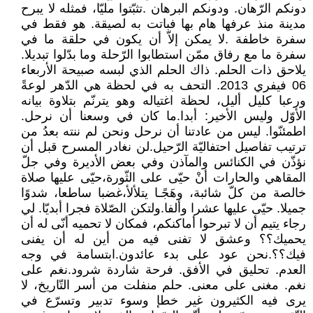
دونكم الرّهان. ودونكم البرهان .تثبّتوا مليّا، فمثله لا يبرح
مدينة منذ عرفها هام بها فباتت به لصيقة. هو فقط في
سفرة خاطفة .لا يمكن إلاّ أن يكون في حلقة ما في
سفرة ما مع رفاق ممّن استطابوا الرّحلة وما بدّلوا تبديلا.
يلاحق ذات الحلم. ذاك الحلم الذي لبسه صبيحة الأربعاء
06 فيفري 2013. التحف به في لحظة هي الدّهر لوعةً
ورعبا كليل أليل، لحظة اغتياله وهو يترنّم بتلاوة بيانه
الأوّل وليس الأخير: أبدا.ما كان في وسعنا أن نرحل.
اطمئنّوا. ليس من عادتنا أن نرحل ونحن لم ننته بعدُ من
ترتيب تفاصيل احتفاليّة الرّحيل.لن نغادر المسرح قبل أن
نؤذّن في الكنائس والمآذن وفي بعض الأديرة وفي جلّ
المقاهي والحارات أنْ حيّى على الثّورة،حيّى عليها صلاة
خالصة من كلّ شائبة، وهَجًـا يتلألأ،غضبا ساطعا، شدوًا
جميلا. حيّى عليها عشرا وألفا.ولتكن الصّلاة فجرا أبديّا. لي
رجاء يتيم أن لا تبرحوا أماكنكم، فمكان لا تحميه أنّى له أن
يحميك؟؟ وعشق لا تفنى فيه من أين له أن يفنى
فيك؟؟.نحن عود على بدء عائدون.ابتسامة في وجه
العدم. تحليق في الأفق. فرحة شاردة شرود.نغم على
نغم. مغنى على معنى. حلم منفلت من أسر التّاريخ، لا
يرى فيه الكثيرون غير خطإ وسوء تدبير وتسرّع في