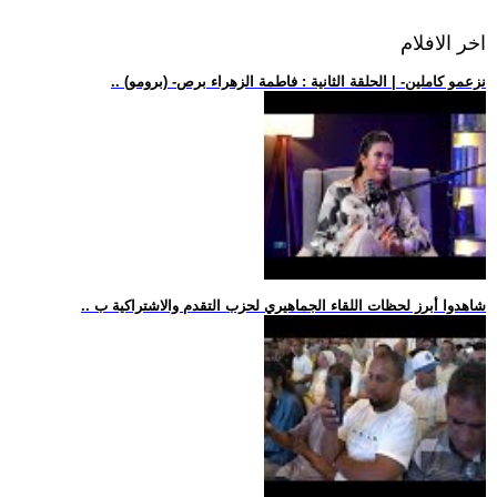
اخر الافلام
.. (برومو) -نزعمو كاملين- | الحلقة الثانية : فاطمة الزهراء برص
.. شاهدوا أبرز لحظات اللقاء الجماهيري لحزب التقدم والاشتراكية ب