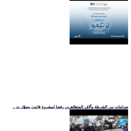
.. صدامات بين الشرطة وآلاف المتظاهرين رفضا لمشروع قانون يسهّل ت