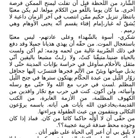
الشّارد من اللّحظة قبل أن تفلت ليمنح الممكن فرصة
أخرى. ما كان يوما باللّغو من الكلام مولعا. لم يكن معنيّا
بانتظار تنزيل حكيم ممّن انتصب في آخر الزمان داعية لا
يُشقّ له غبار،إمام إفتاء يقسم أنّه يحيى الأوهام وهي
رميم .
شكري- أسوة بالشّهداء وعلى عادتهم- ليس معنيّا
باستعجال الموت. من حقّه أن يهذي هذيانا جميلا وقد دفع
في ذلك الضّريبة غالية من لحمه ودمه: لم أكن ولست
بالحياة ضنينا.متيقّنا كنتُ، ولا زلـتُ مشبعا باليقين أنّي
مثقل بالأحلام.سأوغل في حراسة بوّابات المدينة حتّى لا
يذبل صباحها ويئنّ من الألم فجرها فتتسرّب إليها جحافل
زوّار اللّيل من عبدة الحكّام يهتكون سترها في جنح اللّيل
المظلم .لست في حرب مع الله ولا حتّى مع رسله
وأنبيائه، ولن أكون. كنت في حرب مع تجّار وافدين من
الكهوف المظلمة، من الأزمة الغابرة، من الكتب
القديمة،يخادعون الله بآيات هي آياته. باسمه يروّعون
الثكالى وينتقمون من عبث الطفولة وبراءتها.
من حقّى أن لا أؤلّه حاكما كائنا من كان. فماذ إذا كان
وجوده محظ صدفة غريبة عجيبة؟؟.
لا يليق بي أن أعبر إلى الحياة على ظهر أتان .