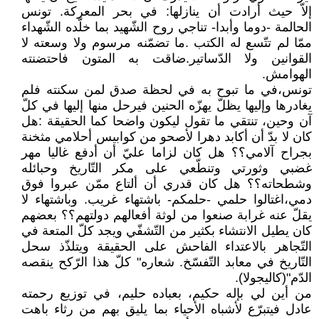
إلاّ حيث أرادت أن ينازلها: في بحر المعركة. تونس
الحالمة -دوما وأبدا- تناجي روح الشّهيد بما خلّده الشّهداء
ممّا لم تتّسع له الكتب .ما تضمّنه مرسوم ولا وسعته لا
القوانين ولا الدّساتير.ضاقت به المتون فاحتضنته
الهوامش.
تونس،في ما تبوح به في لحظة صدق لمن سكنته فلم
يغادرها وإليها يظلّ يهزّه الحنين فيرحل منها إليها في كلّ
آن وحين، تنتقي ما تقول ليكون واضحا كما الحقيقة :هل
كان لا بدّ أن أكابد دهرا لأصحو من كوابيس أحلامي مثخنة
بجراح آلامي؟؟ هل كان لزاما عليّ أن أدفع غاليا مهر
غضبي وثورتي وتنطّعي على مكر التّاريخ وحبائله
وشطحاته؟؟ هل كان قدري أن ألتاع ممّن عبروا فوق
دمي،اغتالوا حلمي -حلمكم- باشتهاء غريب. وباشتهاء لا
يقلّ عنه غرابة صنعوا من لوثة أفعالهم دولتهم؟؟ بعضهم
كان يطيل الانتشاء بكثير من التّشفّي ويجد كلّ المتعة في
التّجاهر بالاعتداء الفاحش على الحقيقة ويتلذّذ سحل
التّاريخ في معابد التّفسّخ. شعاره" كلّ هذا الرّكح ينقصه
الدّم"(كاليجولا).
من أين لي بإله حكيم، بعباده حليم، في توزيع رحمته
عادل فيتبرّع لأشباه الأحياء بما يليق بهم من رثاء باهت