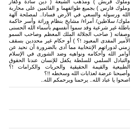
وملوك قريش ) ومذهب الشيعة ( دين سادة وكفار
وملوك فارس ) بجميع طوائفهما و القائمين على محاربة
الله ورسوله والسعي في الأرض فسادا.. لمصلحة آلهة
ملوك/ سلاطين/ أمراء/ مشايخ بنظام وراثة وأسر حاكمة
باطلة غير شرعية وقد سموا أنفسهم بأسماء الله الحسنى
وصفاته ( صاحب الجلالة الملك المعظم وصاحب السمو
الأمير المفدى المعبود !؟ ) أو حكام غير محددين بسقف
زمني لدوراتهم الإنتخابية مما أدى بالضرورة أن نحيد عن
أوامر الله وأحكامه ونواهيه وضد الشورى في الإسلام
والتبادل السلمي للسلطة يكفل للإنسان عندنا الحقوق
الطبيعية والقيمة الحقيقية والحريات والكرامات !؟
وأصبحنا عرضة لعذابات الله وسخطه !!؟
اصحوا يا عباد الله.. يرحمنا ويرحمكم الله..