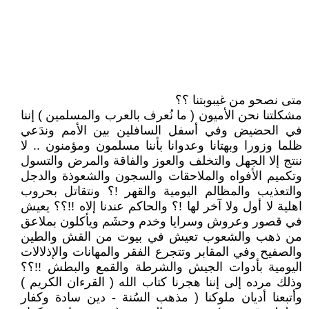
متى نصحو من غيبوبتنا ؟؟
مشكلتنا نحن الأميون ( ما نُعرف بالعرب والمسلمين ) إننا
في الحضيض وفي أسفل السافلين بين الأمم وندَعي
ظلما وزورا وبهتانا وعدوانا بأننا مسلمون ومؤمنون .. لا
ننتج إلا الجهل والتخلف والعوز والفاقة والمرض والتسول
وتكميم الأفواه والملاحقات والسجون والشعوذة والدجل
والتعذيب والمظالم اليومية والقهر !؟ ونتقاتل بحروب
اهلية لا أول ولا آخر لها !؟ والحاكم عندنا إلاه !!؟؟ يعيش
في قصور وعروش وسرايا وخدم وحشَم ويأكلون بملاعق
من ذهب والشعوب تعيش في بيوت من القش والطين
والصفيح وفي المقابر وتتجرع الفقر والمهانات والإذلالات
اليومية بأدوات الجيش والشرطة والقمع والبطش !!؟؟
وذلك مرده إلى إننا هجرنا كتاب الله ( القرءان الكريم )
وأتبعنا أديان ملوكنا ( مذهب السُنة - دين سادة وكفار