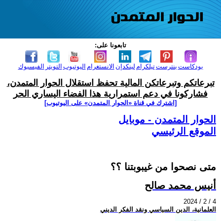
تابعونا على:
بودكاست
بنترست
تيلكرام
لينكدإن
الانستغرام
اليوتيوب
التويتر
الفيسبوك
تبرعاتكم وتبرعاتكن المالية تحفظ استقلال الحوار المتمدن،
فشاركونا في دعم استمرارية هذا الفضاء اليساري الحر
[اشترك في قناة ‫«الحوار المتمدن» على اليوتيوب]
الحوار المتمدن - موبايل
الموقع الرئيسي
متى نصحوا من غيبوبتنا ؟؟
أنيس محمد صالح
2024 / 2 / 4
العلمانية، الدين السياسي ونقد الفكر الديني